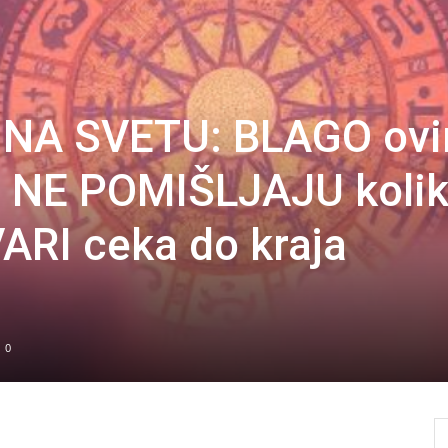
 NA SVETU: BLAGO ov
er NE POMIŠLJAJU koli
ARI ceka do kraja
0