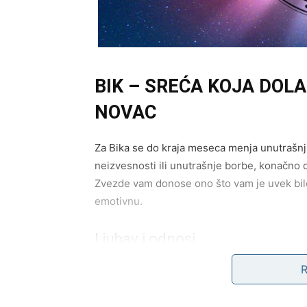
BIK – SREĆA KOJA DOLA
NOVAC
Za Bika se do kraja meseca menja unutrašnji
neizvesnosti ili unutrašnje borbe, konačno dol
Zvezde vam donose ono što vam je uvek bilo 
emotivnu.
Ljubav i odnosi
Bikovi koji su u vezi osećaju kako se odnos s
Razgovori postaju iskreniji, a partner poka
nedostajalo.