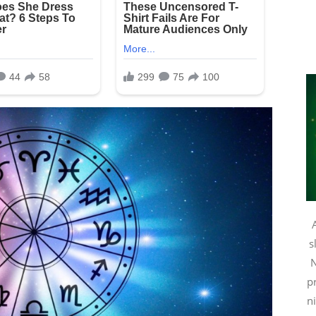
s
N
pr
n