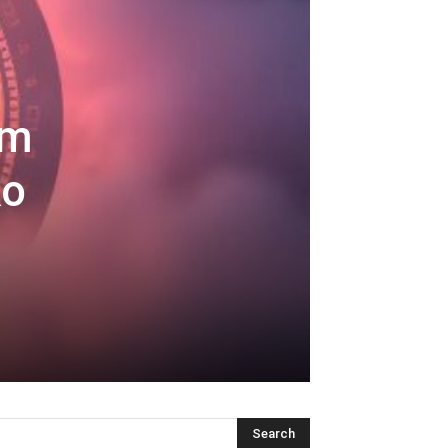
im
ko