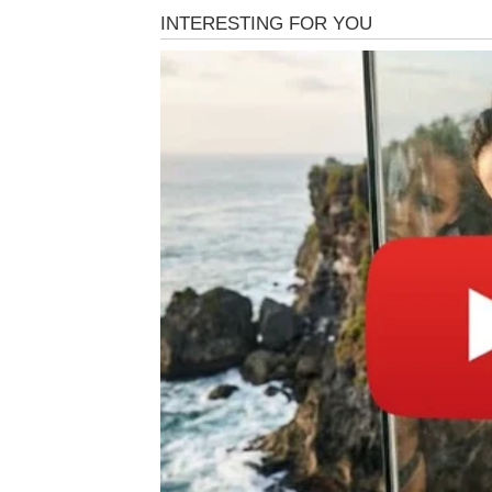
Slobodni Bikovi mogu doživeti iznenadan susr
straha, bez igara, bez nejasnoća. Do kraja 
Novac i posao
Ovo je jedan od najsrećnijih perioda za finan
povišicu, dodatni posao ili priliku da stabil
osećaj olakšanja biće nemerljiv.
Poslovne odluke koje donesete sada imaće 
Poruka sudbine
Biku se vraća vera u sebe. Do kraja meseca s
– jer nagrada dolazi tačno u trenutku kada st
RAK – EMOTIVNO ISPUN