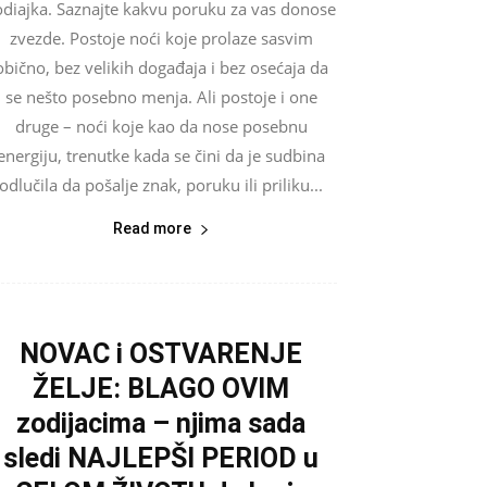
odiajka. Saznajte kakvu poruku za vas donose
zvezde. Postoje noći koje prolaze sasvim
obično, bez velikih događaja i bez osećaja da
se nešto posebno menja. Ali postoje i one
druge – noći koje kao da nose posebnu
energiju, trenutke kada se čini da je sudbina
odlučila da pošalje znak, poruku ili priliku...
Read more
NOVAC i OSTVARENJE
ŽELJE: BLAGO OVIM
zodijacima – njima sada
sledi NAJLEPŠI PERIOD u