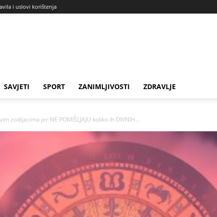
avila i uslovi korištenja
SAVJETI
SPORT
ZANIMLJIVOSTI
ZDRAVLJE
m zodijacima jer NE POMIŠLJAJU koliko ih DIVNIH...