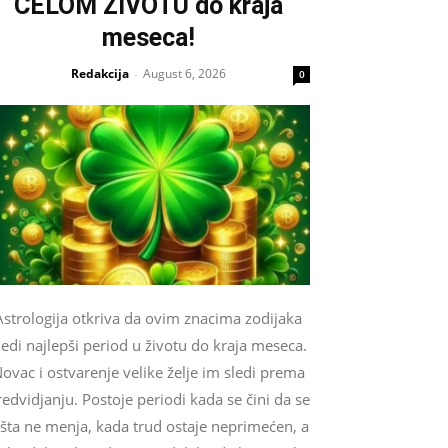
CELOM ŽIVOTU do kraja
meseca!
Redakcija
August 6, 2026
-
0
Astrologija otkriva da ovim znacima zodijaka
ledi najlepši period u životu do kraja meseca.
ovac i ostvarenje velike želje im sledi prema
edvidjanju. Postoje periodi kada se čini da se
išta ne menja, kada trud ostaje neprimećen, a