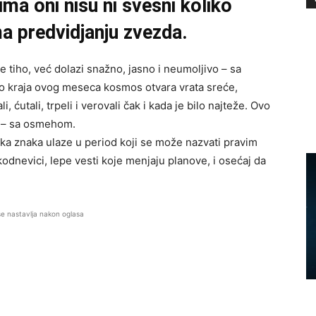
ma oni nisu ni svesni koliko
ma predvidjanju zvezda.
e tiho, već dolazi snažno, jasno i neumoljivo – sa
Do kraja ovog meseca kosmos otvara vrata sreće,
, ćutali, trpeli i verovali čak i kada je bilo najteže. Ovo
a – sa osmehom.
čka znaka ulaze u period koji se može nazvati pravim
odnevici, lepe vesti koje menjaju planove, i osećaj da
se nastavlja nakon oglasa