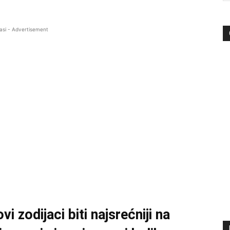
asi - Advertisement
i zodijaci biti najsrećniji na