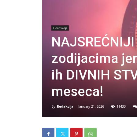
Horoskop
NAJSREĆNIJI
zodijacima j
ih DIVNIH STV
meseca!
By
Redakcija
-
January 21, 2026
11433