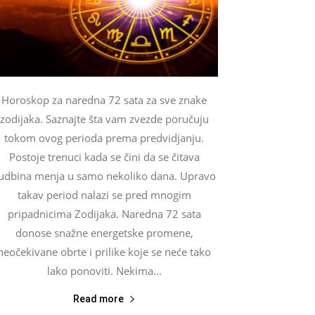
Horoskop za naredna 72 sata za sve znake
zodijaka. Saznajte šta vam zvezde poručuju
tokom ovog perioda prema predvidjanju.
Postoje trenuci kada se čini da se čitava
udbina menja u samo nekoliko dana. Upravo
takav period nalazi se pred mnogim
pripadnicima Zodijaka. Naredna 72 sata
donose snažne energetske promene,
neočekivane obrte i prilike koje se neće tako
lako ponoviti. Nekima...
Read more