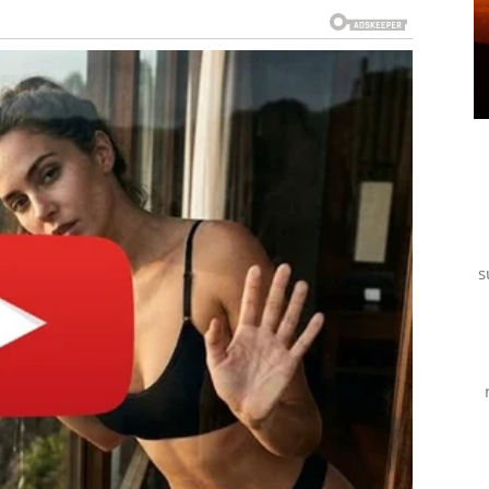
et ili poruku koja budi leptiriće – ali ovog puta bez
meseca neko ulazi u vaš život sa jasnim namerama.
sije. Mnogi Bikovi dobijaju novac koji su čekali,
izuju troškove. Čak i ako ne dolazi ogromna suma,
dugoročan pozitivan efekat.
s
hvatićete da niste uzalud izdržali sve što je bilo teško
e bili spremni da je primite.
JENJE I SREĆA KOJA LEČI