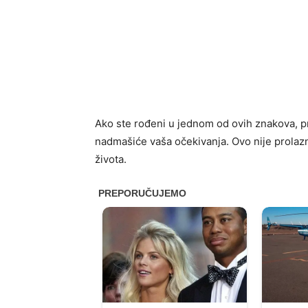
Ako ste rođeni u jednom od ovih znakova, pr
nadmašiće vaša očekivanja. Ovo nije prolazna 
života.