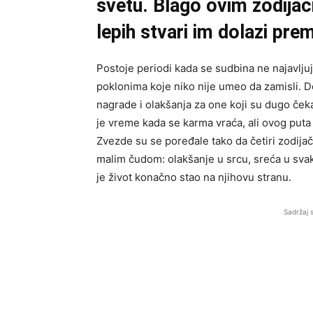
svetu. Blago ovim zodijaci
lepih stvari im dolazi pre
Postoje periodi kada se sudbina ne najavljuj
poklonima koje niko nije umeo da zamisli. 
nagrade i olakšanja za one koji su dugo čekali
je vreme kada se karma vraća, ali ovog put
Zvezde su se poređale tako da četiri zodija
malim čudom: olakšanje u srcu, sreća u svak
je život konačno stao na njihovu stranu.
Sadržaj 