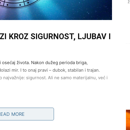
ž
ZI KROZ SIGURNOST, LJUBAV I
 osećaj života. Nakon dužeg perioda briga,
azi mir. I to onaj pravi – dubok, stabilan i trajan.
najvažnije: sigurnost. Ali ne samo materijalnu, već i
READ MORE
tabilizuje, produbljuje i dobija novu dimenziju.
zuje podršku i razumevanje koje vam je dugo