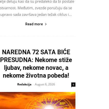
elje deluju kao da su predaleko da bi postale
stvarnost. Međutim, zvezde poručuju da se
upravo sada završava jedan težak ciklus i...
Read more
NAREDNA 72 SATA BIĆE
PRESUDNA: Nekome stiže
ljubav, nekome novac, a
nekome životna pobeda!
Redakcija
August 6, 2026
-
0