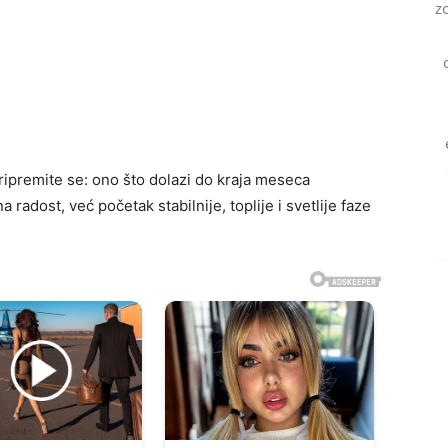
z
ipremite se: ono što dolazi do kraja meseca
radost, već početak stabilnije, toplije i svetlije faze