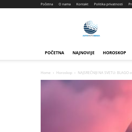
Početna
O nama
Kontakt
Politika privatnosti
Pr
Automotoberza
POČETNA
NAJNOVIJE
HOROSKOP
Home
Horoskop
NAJSREĆNIJI NA SVETU: BLAGO ovi