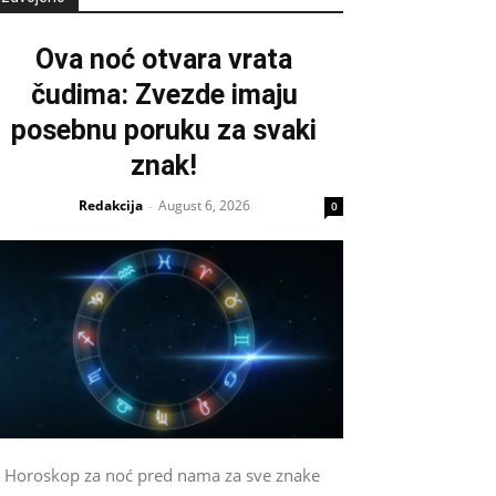
Ova noć otvara vrata
čudima: Zvezde imaju
posebnu poruku za svaki
znak!
Redakcija
August 6, 2026
-
0
Horoskop za noć pred nama za sve znake