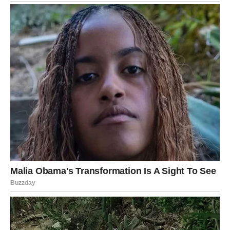
BIK – GODINA OBILJA I
ŽIVOTNOG UŽIVANJA
Bikovi u 2026. konačno ulaze u period u kojem
život
počinje da ima ukus sreće
.
Novac
Ovo je godina:
Finansijskog rasta
Pametnih ulaganja
Stabilnosti koja donosi mir