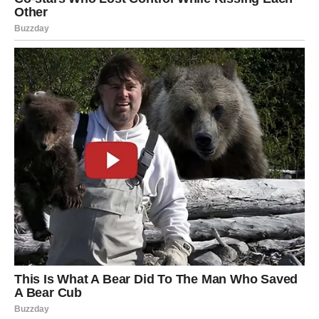
Dom i stabilnost
Mnogi Rakovi:
Rešavaju stambeno pitanje
Pronalaze mesto gde se osećaju
zaštićeno i voljeno