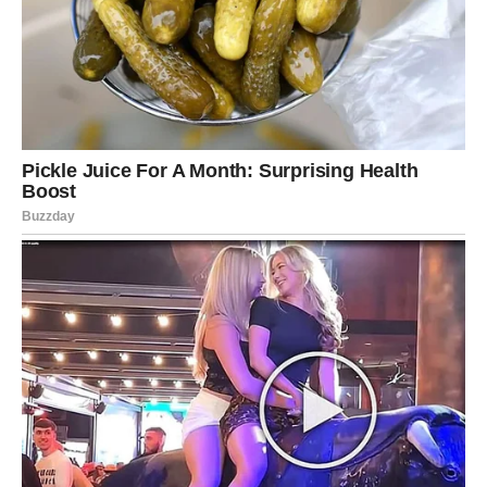
Prirodno
Bez ograničenja
Partner koji vas voli takve kakvi jeste –
bez uslova
.
LAV – GODINA PRIZNANJA I
RADOSTI
Lavovi u 2026. dobijaju ono što im je dugo nedostajalo –
priznanje
.
Životni uspeh
Lav konačno biva viđen