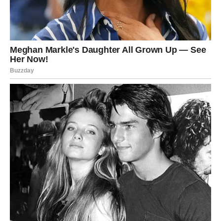
Doživljava
sudbinsku ljubav
Ili duboko isceljenje u postojećem odnosu
Ovo je ljubav koja vas
razume do srži
. Bez igara. Bez
straha.
Unutrašnji mir
Po prvi put posle dugo vremena:
Više ne nosite prošlost
Više ne analizirate svaku emociju
Počinjete da
uživate u sadašnjem trenutku