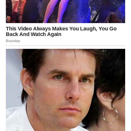
Talenti dolaze do izražaja
Okolina počinje da poštuje vaš trud
Ljubav
Ljubav postaje izvor:
Radosti
Inspiracije
Samopouzdanja