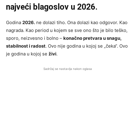
najveći blagoslov u 2026.
Godina
2026.
ne dolazi tiho. Ona dolazi kao odgovor. Kao
nagrada. Kao period u kojem se sve ono što je bilo teško,
sporo, neizvesno i bolno –
konačno pretvara u snagu,
stabilnost i radost
. Ovo nije godina u kojoj se „čeka“. Ovo
je godina u kojoj se
živi
.
Sadržaj se nastavlja nakon oglasa