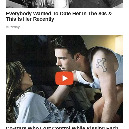
RAK – GODINA EMOTIVNE
SREĆE I PORODIČNE RADOSTI
Rakovi u 2026. dobijaju ono što im je uvek bilo najvažnije
–
ljubav, sigurnost i toplinu
.
Ljubav
Za Rakove:
2026. donosi brak, zajednički život ili proširenje
porodice
Samci upoznaju osobu s kojom se
odmah osećaju kao
kod kuće
Ljubav više nije pitanje – ona postaje
sigurnost
.