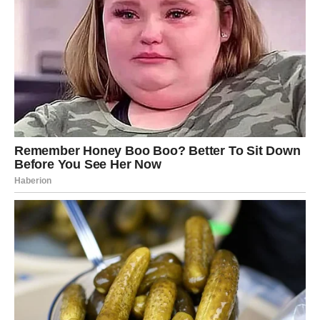
Vodolije u 2026. ulaze u svoju
najautentičniju fazu
. Ovo
je godina u kojoj prestajete da se prilagođavate drugima –
i baš tada vam se sve otvara.
Karijera
Veliki iskoraci
Kreativne ideje koje donose uspeh
Mogućnost rada na nečemu što
volite
Ljubav
Ljubav dolazi:
Neočekivano