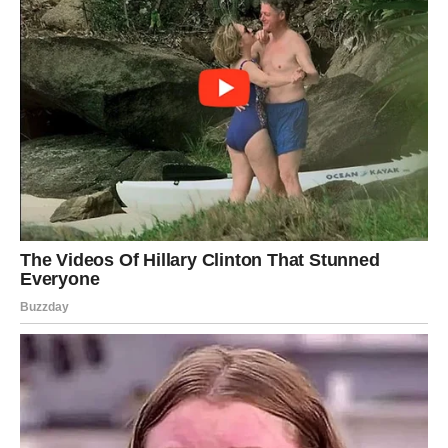
Bik više ne preživljava –
Bik uživa
.
Ljubav
Ljubav postaje:
Topla
Stabilna
Iskrena
Bez drame. Bez sumnji. Samo
sigurnost i bliskost
.
VODOLIJA – GODINA
SLOBODE I USPEHA