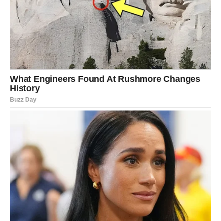
Ulazi u period
dugoročne sigurnosti
Ovo je godina kada Jarac
prestaje da brine
.
ŠKORPIJA – NAJVEĆI
PREPOROD IKADA
Škorpije ulaze u 2026. kao potpuno
nova verzija sebe
.
Sve što vas je lomilo – sada vas je oblikovalo. Ovo je
godina u kojoj sudbina briše staru bol i donosi
život
kakav zaslužujete
.
Ljubav
Škorpija u 2026.: