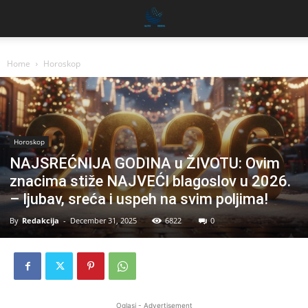
Home
Horoskop
Horoskop
NAJSREĆNIJA GODINA u ŽIVOTU: Ovim
znacima stiže NAJVEĆI blagoslov u 2026.
– ljubav, sreća i uspeh na svim poljima!
By
Redakcija
-
December 31, 2025
6822
0
Oglasi - Advertisement