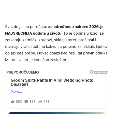
Zvezde jasno poručuju:
za određene znakove 2026. je
NAJSREĆNIJA godina u životu
. To je godina u kojoj se
zatvaraju karmički krugovi, skidaju tereti prošlosti i
otvaraju vrata sudbine kakvu su potajno zamišljali. Ljubav
dolazi bez borbe. Novac dolazi kao rezultat pravih odluka.
Mir dolazi jer je konačno zaslužen.