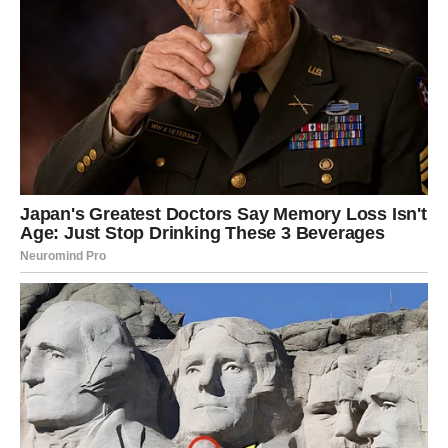
Ljubav
Ovo je godina u kojoj Jarac:
Ulazi u
stabilnu, zrelu i sudbinsku vezu
Ili učvršćuje postojeći odnos kroz brak, zajednički
život ili veliku odluku
Ljubav u 2026. donosi
mir
, a ne borbu. Partner postaje
oslonac, a ne teret.
Posao i novac
Jarac u 2026.:
Dolazi do
velikog priznanja
Dobija ponudu koja menja finansijsku realnost