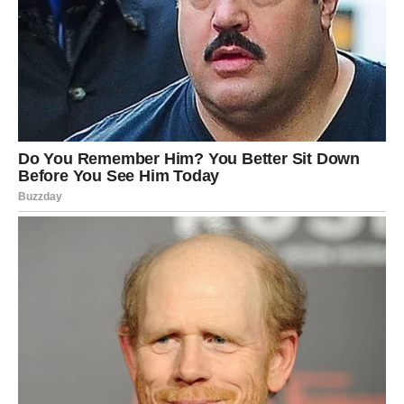
jeste osećaj sigurnosti koji dolazi zajedno sa ovim
promenama.
Pred njima je vreme u kojem će ponovo imati razlog za
osmeh.
RIBE – VELIKA ČUDA STIŽU