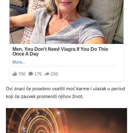
Ovi znaci će posebno osetiti moć karme i ulazak u period
koji će zauvek promeniti njihov život.