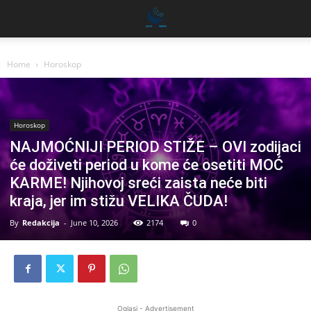
Home
Horoskop
Horoskop
NAJMOĆNIJI PERIOD STIŽE – OVI zodijaci
će doživeti period u kome će osetiti MOĆ
KARME! Njihovoj sreći zaista neće biti
kraja, jer im stižu VELIKA ČUDA!
By
Redakcija
-
June 10, 2026
2174
0
Oglasi - Advertisement