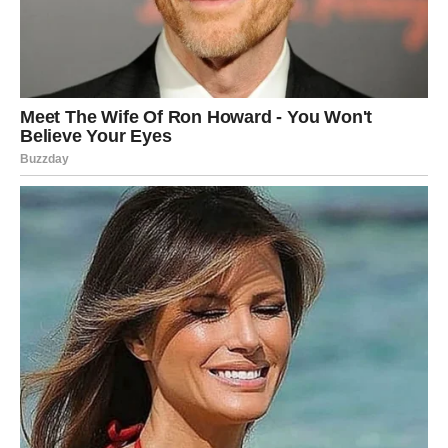
ONDA KADA SU SKORO
IZGUBILE NADU
Ribe su znak koji najviše veruje srcu, ali su upravo zbog
toga često prolazile kroz razočaranja. Davale su emocije
iskreno i bez zadrške, a zauzvrat nisu uvek dobijale ono
što zaslužuju.
Ali karma nikada ne zaboravlja.
Pred Ribama je period neverovatne energije i sudbinskih
promena. Sve ono što su priželjkivale sada počinje
polako da ulazi u njihov život. Posebno će biti naglašena
ljubavna sreća.
Mnogi pripadnici ovog znaka dobiće priliku da započnu
potpuno novu ljubavnu priču. Biće to odnos pun pažnje,