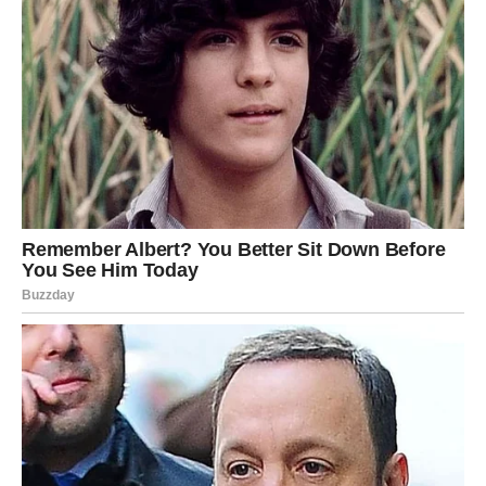
olakšanje koje će im promeniti pogled na budućnost.
Na ljubavnom planu dolazi period ogromne sreće.
Partner će pokazati emocije na način koji Jarčevi nisu
očekivali, dok slobodne pripadnike ovog znaka očekuje
poznanstvo koje može prerasti u ozbiljnu i stabilnu vezu.
Jedan susret, poruka ili razgovor mogli bi potpuno
promeniti tok njihovog života.
Karma će posebno nagraditi Jarčeve koji su prošli kroz
izdaje i razočaranja. Sada će konačno videti ko ih iskreno
voli, a ko je bio samo prolazna lekcija.
Finansije se popravljaju iz dana u dan. Mnogi Jarčevi
dobiće priliku da zarade više, pokrenu novi posao ili
ostvare plan koji dugo odlažu. Ono što ih posebno raduje