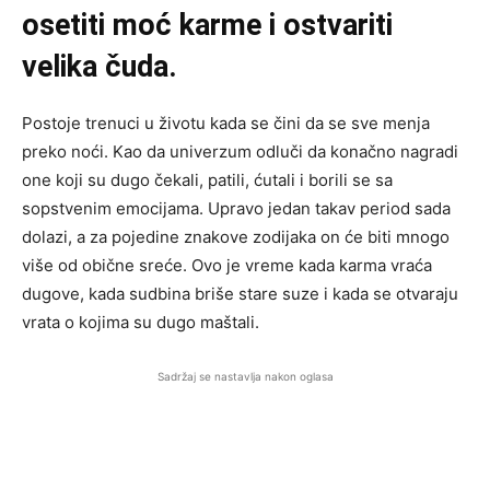
osetiti moć karme i ostvariti
velika čuda.
Postoje trenuci u životu kada se čini da se sve menja
preko noći. Kao da univerzum odluči da konačno nagradi
one koji su dugo čekali, patili, ćutali i borili se sa
sopstvenim emocijama. Upravo jedan takav period sada
dolazi, a za pojedine znakove zodijaka on će biti mnogo
više od obične sreće. Ovo je vreme kada karma vraća
dugove, kada sudbina briše stare suze i kada se otvaraju
vrata o kojima su dugo maštali.
Sadržaj se nastavlja nakon oglasa