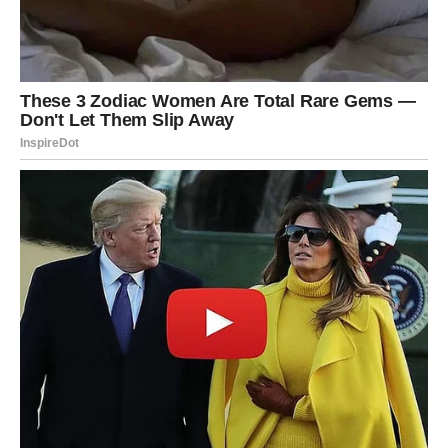
lako. Upravo zbog toga karma sada odlučuje da ih nagradi
na poseban način.
Pred Devicama je jedan od najvažnijih perioda u
poslednjih nekoliko godina.
Sve ono što ih je kočilo polako ostaje iza njih. Problemi
koji su ih iscrpljivali počeće da se rešavaju jedan po
jedan, a život će konačno početi da im pokazuje svoju
lepšu stranu.
Najveće čudo očekuje ih kroz emocije. Mnogi pripadnici
ovog znaka dobiće priznanje koje su dugo čekali. Neko će
im otvoriti srce i pokazati koliko mu znače. Biće to
trenutak koji će promeniti mnogo toga.
Za neke Device sledi obnova stare ljubavi, ali ovog puta
pod mnogo boljim okolnostima. Za druge dolazi potpuno