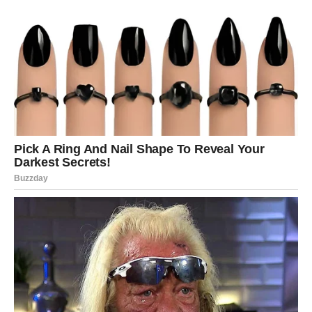
Ali sada se sve menja.
Pred njima je period u kojem će konačno osetiti da se
trud isplatio. Karma im vraća ono što su zaslužili, ali na
mnogo lepši način nego što su mogli da zamisle.
Posebno ih očekuju velike promene na ljubavnom planu.
Osoba koja im je nekada slomila srce mogla bi ponovo da
se pojavi, ali ovog puta sa potpuno drugačijim emocijama
i namerama.
Mnogi Ovnovi će doživeti trenutak u kojem će shvatiti
koliko vrede. Dobiće pažnju, ljubav i poštovanje koje su
dugo čekali. Oni koji su slobodni mogli bi upoznati osobu
koja će ih osvojiti već pri prvom susretu.
Na poslovnom planu dolazi period uspeha i novih