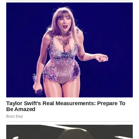
Za neke Škorpije ovo će biti početak veze kakvu su dugo
priželjkivale. Za druge – povratak osobe koju nikada nisu
prebolele.
Na poslovnom planu sledi veliko iznenađenje. Moguća je
ponuda koja se ne odbija, promena posla ili prilika da
konačno rade ono što vole. Finansijska situacija počinje
značajno da se popravlja, a stres koji ih je pratio polako
nestaje.
Škorpije će tokom ovog perioda imati osećaj da ih
univerzum vodi ka nečemu velikom. Intuicija će im biti
neverovatno jaka, pa će jasno znati kome mogu da veruju,
a od koga treba da se udalje.
Najvažnije od svega jeste to što će konačno osetiti