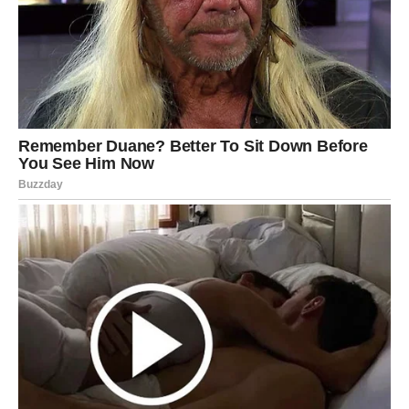
mogućnosti. Jedna vest ili poziv mogli bi potpuno
promeniti njihov život. Novac koji su dugo čekali konačno
dolazi, a sa njim i osećaj sigurnosti.
Najlepše od svega jeste to što će Ovnovi ponovo verovati
u sreću.
DEVICA – STIŽE PERIOD U
KOJEM ĆE IM SE OSTVARITI
ŽELJA KOJU SU GOTOVO
ZABORAVILI
Device su znak koji često daje mnogo više nego što
dobija. Uvek su tu za druge, spremne da pomognu,
saslušaju i budu podrška čak i kada njima samima nije