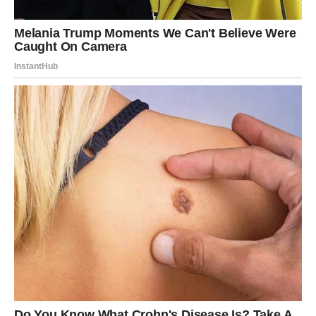
nova osoba koja će uneti mir, sigurnost i osećaj da su
konačno pronašli nekoga ko ih razume.
Karma će im doneti i finansijsku stabilnost. Novac koji su
izgubili ili ulaganja koja nisu davala rezultate sada počinju
da se isplaćuju. Mnogi će konačno moći da odahnu i da
sebi priušte ono što dugo nisu mogli.
Ono što je posebno važno jeste činjenica da će Device
ponovo početi da veruju sebi. Posle mnogo razočaranja,
dolazi vreme kada će shvatiti da ih život nije zaboravio.
ŠKORPIJA – SUDBINA IM
DONOSI PREOKRET KOJI NIKO
NIJE OČEKIVAO