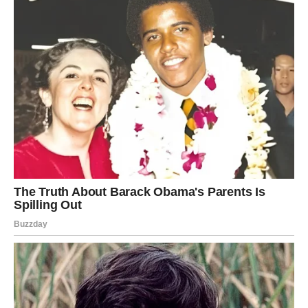
unutrašnji mir.
JARAC – KARMA IM DONOSI
SREĆU KAKVU NISU MOGLI NI
DA ZAMISLE
Jarčevi su među znakovima koji su najviše radili, trudili se
i borili u tišini. Često su stavljali druge ispred sebe, a
svoje emocije gurali u drugi plan. Međutim, univerzum je
sve vreme pratio njihov trud.
Sada dolazi trenutak kada će im život vratiti sve ono što
zaslužuju.
Pred Jarčevima je period velikih čuda. Mnogi će konačno
rešiti problem koji ih muči već dugo vremena. Biće to