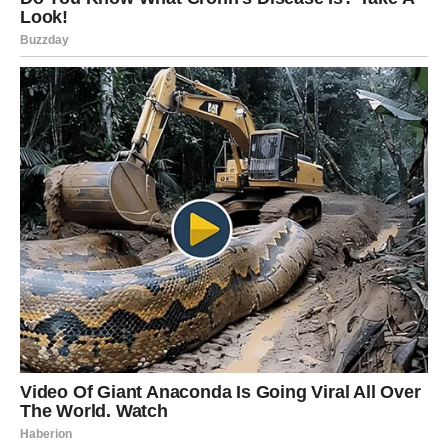
Škorpije ulaze u period ogromne karmičke energije. Sve
ono što su prošle u prethodnim mesecima imalo je svoj
razlog, a sada dolazi vreme kada će konačno videti zbog
čega su morale da budu toliko jake.
Ovo je njihov trenutak.
Pred njima su dani puni iznenađenja, neočekivanih obrta i
emocija koje će ih potpuno promeniti. Karma im vraća sve
ono dobro što su činile, čak i onda kada nisu dobijale
ništa zauzvrat.
Mnoge Škorpije će doživeti pravo ljubavno čudo. Osoba o
kojoj dugo razmišljaju mogla bi napraviti prvi korak i
pokazati emocije koje je dugo skrivala. Ono što će
posebno iznenaditi pripadnike ovog znaka jeste iskrenost
i intenzitet koji dolaze.