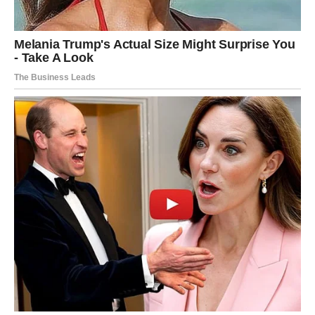
nežnosti i emocija kakve dugo nisu osetili.
Neke Ribe će dobiti poruku ili poziv koji će ih ostaviti bez
teksta. Ono što su mislile da je završeno moglo bi ponovo
postati deo njihove stvarnosti.
Na poslovnom planu dolaze pozitivne promene i
mogućnost dodatne zarade. Ribe koje su dugo čekale
priliku za napredak konačno će je dobiti. Važno je da
veruju sebi i ne odustaju od svojih planova.
Karma će ih posebno nagraditi kroz ljude koji ulaze u
njihov život. Konačno će biti okružene osobama koje ih
iskreno vole i podržavaju.
Osećaj tuge i nesigurnosti polako ostaje iza njih, a dolazi
period u kojem će ponovo naučiti da uživaju u malim