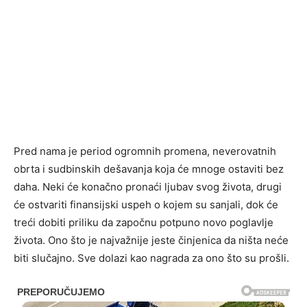
Pred nama je period ogromnih promena, neverovatnih
obrta i sudbinskih dešavanja koja će mnoge ostaviti bez
daha. Neki će konačno pronaći ljubav svog života, drugi
će ostvariti finansijski uspeh o kojem su sanjali, dok će
treći dobiti priliku da započnu potpuno novo poglavlje
života. Ono što je najvažnije jeste činjenica da ništa neće
biti slučajno. Sve dolazi kao nagrada za ono što su prošli.