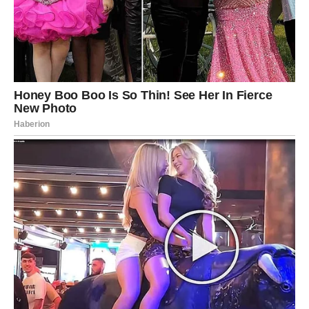
kome treba da veruju, a koga treba da izbace iz svog
života.
I upravo zbog toga više neće praviti iste greške.
Sudbina im sada šalje ljude, prilike i događaje koji će ih
odvesti pravo do sreće.