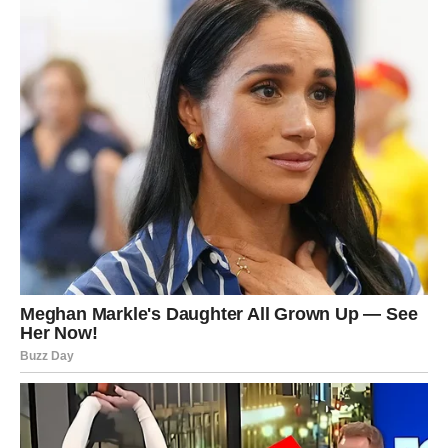
o zajedničkom životu, veridbi ili velikom koraku koji
menja budućnost.
Ali ono što je najvažnije jeste da će Device konačno
početi da biraju sebe.
Karma ih nagrađuje zato što su ostale dobre čak i onda
kada su im mnogi okrenuli leđa.
Sada dolazi vreme kada će se sve promeniti u njihovu
korist.