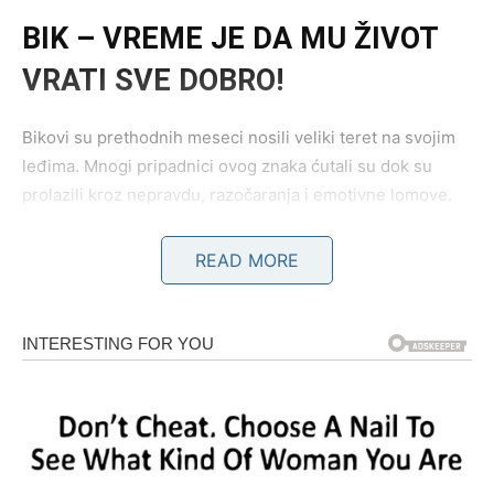
BIK – VREME JE DA MU ŽIVOT
VRATI SVE DOBRO!
Bikovi su prethodnih meseci nosili veliki teret na svojim
leđima. Mnogi pripadnici ovog znaka ćutali su dok su
prolazili kroz nepravdu, razočaranja i emotivne lomove.
Davali su maksimum ljudima koji to nisu umeli da cene,
pomagali su čak i onda kada njima niko nije pružao ruku.
READ MORE
Ali karma sve vidi.
Od 20. maja za Bikove počinje period ogromne životne
nagrade. Kao da će univerzum odlučiti da ih konačno
obraduje i pokaže im da nijedna njihova suza nije bila
uzaludna.