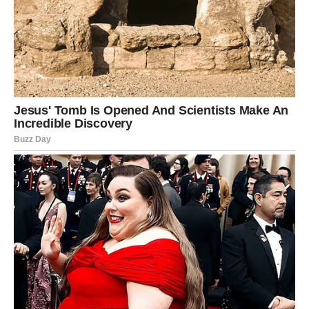
I upravo je to najveća pobeda karme.
ŠKORPIJA – SUDBINA IM
DONOSI ČUDO KOJE ĆE PAMTITI
CEO ŽIVOT!
Škorpije su znak koji retko pokazuje koliko pati. Iza
njihove snage često se krije ogromna emotivna borba.
Mnogi pripadnici ovog znaka u poslednje vreme osećali
su se usamljeno, razočarano i iscrpljeno od svega.
Ali od 20. maja počinje njihov period preporoda!
Karma sada ulazi u njihov život sa ogromnom snagom i
donosi im šansu da dobiju ono što su dugo čekali.