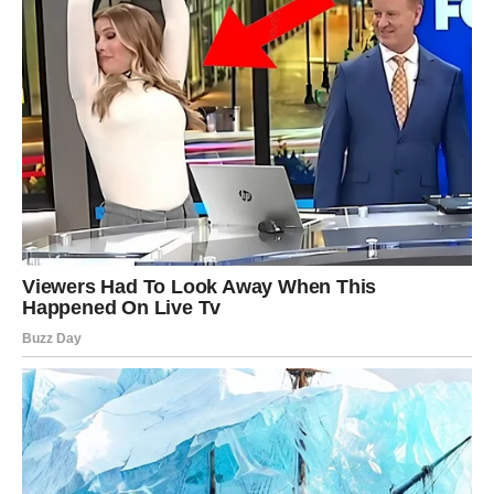
RIBE – NJIHOVA DUŠA
KONAČNO DOBIJA ONO ŠTO
ZASLUŽUJE!
Ribe su jedan od najemotivnijih znakova zodijaka. Kada
vole – vole iskreno. Kada pomažu – daju sve od sebe. Ali
upravo zbog toga često budu povređene.
Mnogi pripadnici ovog znaka prošli su kroz period velikih
razočaranja, posebno kada su emocije u pitanju.
Međutim, od 20. maja njihova sudbina počinje potpuno da
se menja.