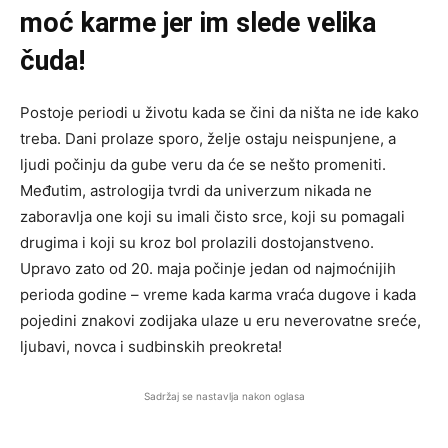
moć karme jer im slede velika
čuda!
Postoje periodi u životu kada se čini da ništa ne ide kako
treba. Dani prolaze sporo, želje ostaju neispunjene, a
ljudi počinju da gube veru da će se nešto promeniti.
Međutim, astrologija tvrdi da univerzum nikada ne
zaboravlja one koji su imali čisto srce, koji su pomagali
drugima i koji su kroz bol prolazili dostojanstveno.
Upravo zato od 20. maja počinje jedan od najmoćnijih
perioda godine – vreme kada karma vraća dugove i kada
pojedini znakovi zodijaka ulaze u eru neverovatne sreće,
ljubavi, novca i sudbinskih preokreta!
Sadržaj se nastavlja nakon oglasa