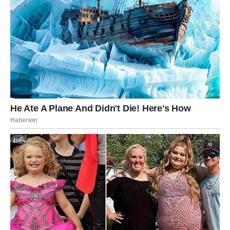
Karma sada dolazi kao moćna sila koja im vraća osmeh na
lice.
Ribe očekuje period ogromne emotivne sreće. Neko će
dobiti priliku za pomirenje koje je dugo priželjkivao, dok
će drugi upoznati osobu zbog koje će zaboraviti sve
bivše ljubavi.
Biće mnogo nežnosti, pažnje i emocija koje će ih potpuno
preplaviti.
Na poslovnom planu dolazi do velikog olakšanja. Ribe
koje su bile pod stresom konačno pronalaze izlaz iz
problema i počinju da grade mnogo sigurniju budućnost.
Posebno je naglašena intuicija. Ribe će tačno osećati