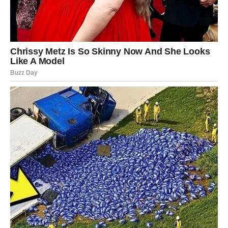
Najveće promene dolaze kroz ljubav i emocije. Neko iz
prošlosti mogao bi da se vrati sa iskrenim namerama i
željom da popravi greške. Međutim, mnoge Škorpije će
shvatiti da sada imaju mnogo veću vrednost nego ranije i
da više ne pristaju na polovične odnose.
Za slobodne pripadnike ovog znaka dolazi sudbinski
susret. Biće dovoljno samo nekoliko trenutaka da osete
neverovatnu povezanost sa jednom osobom.
Ali nije samo ljubav ono što ih očekuje.
Škorpijama stiže i velika poslovna sreća. Moguće su
promene koje će ih potpuno iznenaditi – novi projekti,
unapređenje ili prilika koja menja njihovu finansijsku
budućnost.