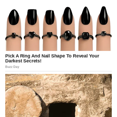
Na polju ljubavi dolazi do velikog preokreta. Bikovi koji su
dugo bili sami mogli bi iznenada upoznati osobu koja će
ih osvojiti iskrenošću i pažnjom. To neće biti prolazna
avantura, već odnos koji može promeniti njihov život
zauvek.
Zauzeti Bikovi ulaze u mnogo stabilniji period. Problemi
koji su dugo stvarali tenziju polako nestaju, a partner će
konačno pokazati koliko mu je stalo.
Finansijska situacija takođe počinje da se menja. Mnogi
Bikovi dobijaju priliku za novi posao, dodatnu zaradu ili
iznenadni novac koji dolazi onda kada ga najmanje
očekuju.
Najvažnije od svega jeste osećaj unutrašnjeg mira. Posle
dugo vremena Bik će moći da kaže da je srećan.