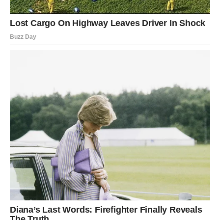
Ono što će posebno obeležiti ovaj period jeste osećaj
moći. Škorpija će konačno shvatiti koliko vredi i prestaće
da se bori za ljude koji nisu umeli da je cene.
Karma im sada donosi snagu, pobedu i životnu
transformaciju.
DEVICA – POSLE SUZA STIŽE
PERIOD O KOME SU MAŠTALI!
Device su dugo bile među onima koji su više brinuli o
drugima nego o sebi. Uvek spremne da pomognu,
saslušaju i budu podrška, često su ostajale bez energije i
bez pravog uzvraćanja.
Ali univerzum nije zaboravio njihovu dobrotu.