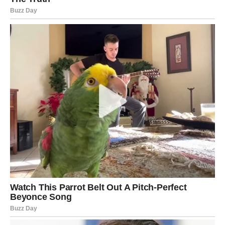
Od 20. maja Device ulaze u period ogromnih promena
koje će im vratiti veru u sreću.
Mnogi pripadnici ovog znaka doživeće neočekivani
uspeh. Ono što su dugo planirali konačno počinje da se
ostvaruje. Posebno su naglašene finansije, pa su moguće
velike poslovne prilike, novčani dobitci i stabilizacija
života.
U ljubavi dolazi vreme iskrenih emocija. Device koje su
bile razočarane konačno upoznaju osobu koja će ih voleti
na pravi način. Nema više igrica, neizvesnosti i praznih
obećanja.
Za zauzete Device dolazi period u kome će odnos sa
partnerom postati mnogo ozbiljniji. Neki će doneti odluku