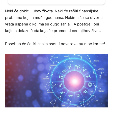
Neki će dobiti ljubav života. Neki će rešiti finansijske
probleme koji ih muče godinama. Nekima će se otvoriti
vrata uspeha o kojima su dugo sanjali. A postoje i oni
kojima dolaze čuda koja će promeniti ceo njihov život.
Posebno će četiri znaka osetiti neverovatnu moć karme!