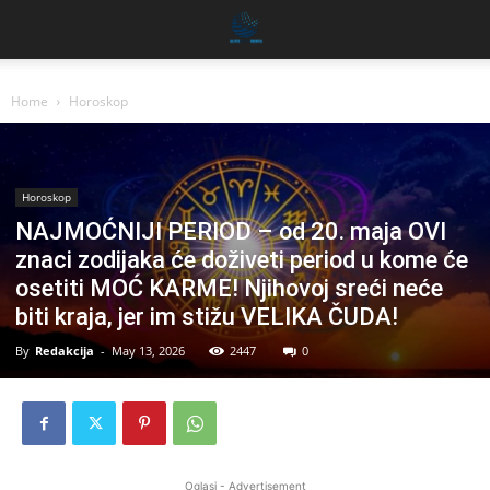
Home
Horoskop
Horoskop
NAJMOĆNIJI PERIOD – od 20. maja OVI
znaci zodijaka će doživeti period u kome će
osetiti MOĆ KARME! Njihovoj sreći neće
biti kraja, jer im stižu VELIKA ČUDA!
By
Redakcija
-
May 13, 2026
2447
0
Oglasi - Advertisement