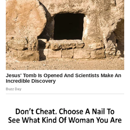
emocije. Upravo to će promeniti njihov ljubavni život.
Slobodne Škorpije imaju veliku šansu za fatalan susret.
Privlačnost će biti trenutna, jaka i gotovo sudbinska. Biće
to odnos koji pokreće emocije kakve dugo nisu osećali.
Pored ljubavi, Škorpijama stiže i veliko rasterećenje kada
su u pitanju problemi koji su ih dugo mučili. Jedna
situacija koja je delovala komplikovano konačno počinje
da se rešava. Mnogi će dobiti pomoć od osobe od koje to
najmanje očekuju.
Finansijska situacija takođe se popravlja. Moguć je novac
koji dolazi iznenada ili prilika za posao koja donosi veću
sigurnost. Posle dugog perioda stresa, Škorpije konačno
ulaze u fazu stabilnosti.