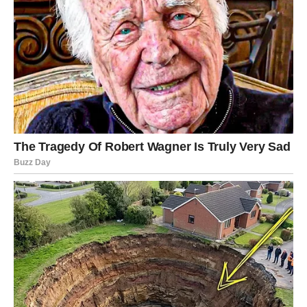
Do 15. juna Bikovima stiže velika promena kroz emocije i
privatni život. Mnogi pripadnici ovog znaka dobiće priliku
da obnove odnos za koji su mislili da je zauvek izgubljen.
Jedna osoba iz prošlosti ponovo će pokazati emocije, ali
ovoga puta iskrenije nego ikada pre.
Bikovi koji su slobodni mogli bi potpuno neočekivano
upoznati osobu koja će ih privući na prvi pogled. Ono što
će ih posebno iznenaditi jeste činjenica da će ta osoba
pokazati ogromnu pažnju, poštovanje i sigurnost – upravo
ono što Bikovima najviše nedostaje.
Ali ljubav nije jedino iznenađenje.
Zvezde pokazuju i mogućnost velikog finansijskog
olakšanja. Novac koji je kasnio, poslovna ponuda ili prilika
za dodatnu zaradu dolazi baš onda kada Bik bude