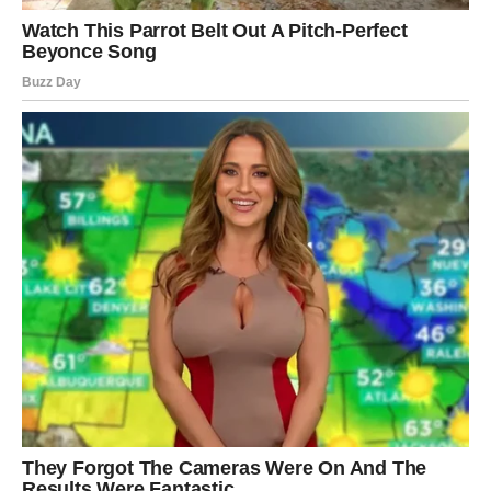
Za Lavove je posebno važna energija koja donosi
povratak samopouzdanja. Poslednjih meseci mnogo su
sumnjali u ljude, ali i u sebe. Imali su osećaj da sve
moraju sami. Međutim, univerzum sada šalje osobu ili
situaciju koja će im dokazati da nisu sami i da nisu
zaboravljeni.
U ljubavi sledi veliko iznenađenje.
Jedna osoba već dugo krije emocije prema Lavu, a
upravo u narednim danima moglo bi doći do priznanja
koje će promeniti sve. Lavovi koji su u vezi prolaze kroz
period jačanja odnosa i donošenja važnih odluka. Mnogi
će prvi put posle dugo vremena osetiti pravi mir pored
voljene osobe.
Finansije takođe kreću uzlaznom putanjom. Moguća je
ponuda koja se ne odbija ili prilika da konačno naplate