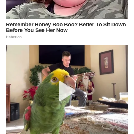
Sudbina ih nagrađuje.
LAV
Lavovima dolaze dani koji mogu promeniti čitavu godinu.
Iako su spolja delovali snažno i sigurno, duboko u sebi
nosili su ogromnu borbu. Mnogi Lavovi osećali su da su
se previše davali ljudima koji nisu umeli da ih cene. Sada
dolazi trenutak kada se sve okreće u njihovu korist.
Do 15. juna Lavove očekuje iznenađenje povezano sa
ostvarenjem jedne velike želje. Ono što su dugo
zamišljali i priželjkivali polako počinje da postaje
stvarnost. Neki će dobiti priliku za posao iz snova, neki će
rešiti veliki problem, dok će pojedini doživeti emotivni
preokret koji će ih ostaviti bez teksta.