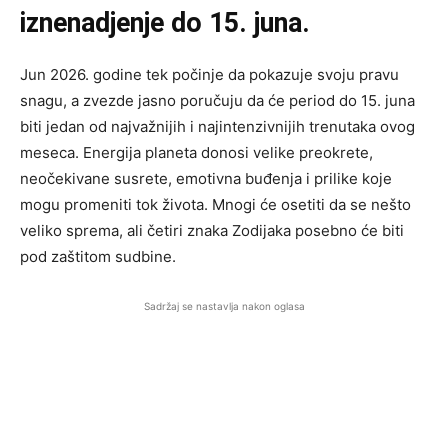
iznenadjenje do 15. juna.
Jun 2026. godine tek počinje da pokazuje svoju pravu
snagu, a zvezde jasno poručuju da će period do 15. juna
biti jedan od najvažnijih i najintenzivnijih trenutaka ovog
meseca. Energija planeta donosi velike preokrete,
neočekivane susrete, emotivna buđenja i prilike koje
mogu promeniti tok života. Mnogi će osetiti da se nešto
veliko sprema, ali četiri znaka Zodijaka posebno će biti
pod zaštitom sudbine.
Sadržaj se nastavlja nakon oglasa