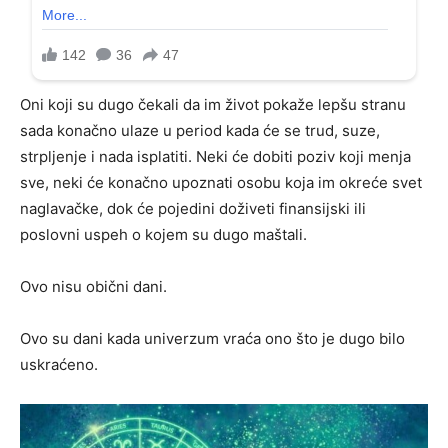
Oni koji su dugo čekali da im život pokaže lepšu stranu
sada konačno ulaze u period kada će se trud, suze,
strpljenje i nada isplatiti. Neki će dobiti poziv koji menja
sve, neki će konačno upoznati osobu koja im okreće svet
naglavačke, dok će pojedini doživeti finansijski ili
poslovni uspeh o kojem su dugo maštali.
Ovo nisu obični dani.
Ovo su dani kada univerzum vraća ono što je dugo bilo
uskraćeno.