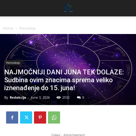
Home
Horoskop
Horoskop
NAJMOĆNIJI DANI JUNA TEK DOLAZE:
Sudbina ovim znacima sprema veliko
iznenađenje do 15. juna!
By
Redakcija
-
June 3, 2026
2532
0
Oglasi - Advertisement