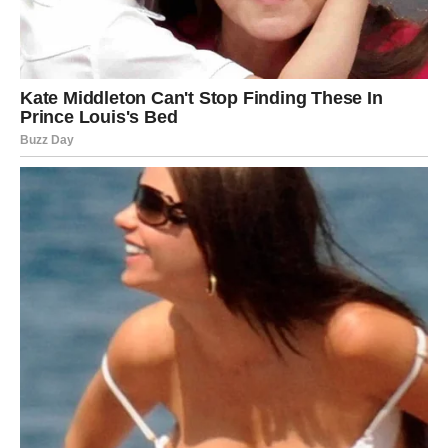
koja vodi ka mnogo lepšem periodu.
Mnogi pripadnici ovog znaka konačno će dobiti odgovor
koji dugo čekaju. Ono što ih je mučilo i držalo u
neizvesnosti sada se rešava. Vodolije će prvi put posle
dugo vremena moći da odahnu.
U ljubavi ih očekuje veliko iznenađenje.
Osoba koja je delovala hladno ili udaljeno mogla bi
pokazati emocije mnogo jače nego što je iko očekivao.
Neki će dobiti priznanje ljubavi, dok će drugi konačno
shvatiti da ih neko voli više nego što su mislili.
Za zauzete Vodolije dolazi period iskrenih razgovora,
planiranja budućnosti i jačanja odnosa. Partner će
pokazati više pažnje i podrške nego ranije, što će
Vodolijama vratiti osećaj sigurnosti.