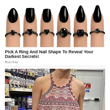
Najvažnije je to što će se ponovo osećati živo.
Vratiće im se energija, motivacija i želja da planiraju
budućnost.
Posebno snažni dani biće između 10. i 15. juna, kada bi
jedan događaj mogao potpuno promeniti njihove planove
i doneti ogromnu sreću.
Sudbina za Škorpije sprema trenutke koje neće
zaboraviti.