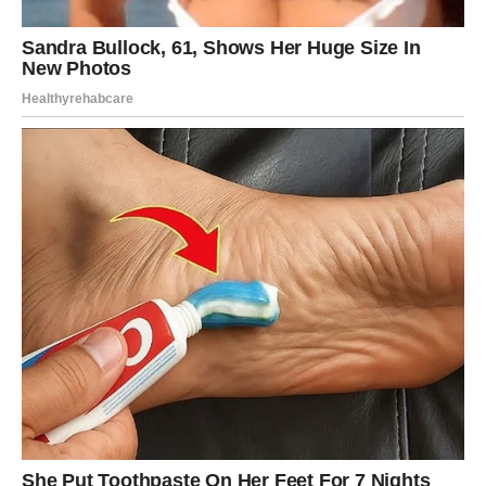
Na poslovnom planu takođe dolazi do velikog pomaka.
Sve ono što je stajalo sada kreće napred. Posebno su
naglašene prilike povezane sa novcem, novim kontaktima
i važnim odlukama.
Jedna osoba može odigrati ključnu ulogu u njihovom
uspehu.
Vodolije će imati osećaj da im život konačno daje znak da
nisu pogrešili što su ostali uporni i onda kada je bilo
najteže.
Najmoćniji dani za ovaj znak biće oko 12. i 15. juna. Tada
se otvara period velikih mogućnosti i neočekivanih obrta
koji vode ka sreći.