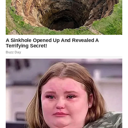
pomislio da nema izlaza. Sve ono što je bilo zakočeno
polako počinje da se pokreće.
Posebno moćni datumi za Bikove biće između 9. i 13.
juna. Tada će jedna vest promeniti njihovo raspoloženje
iz korena. Mnogi će imati osećaj da ih je konačno
pogledala sreća.
Ono što je najvažnije jeste da Bikovi prestaju da sumnjaju
u sebe. Poslednjih meseci mnogo su ćutali, trpeli i
pokušavali da ostanu jaki čak i onda kada im nije bilo lako.
Sada dolazi period kada će konačno shvatiti da nisu
izgubili vreme – već da ih je život pripremao za nešto
mnogo veće.
Sudbina ih više neće testirati.