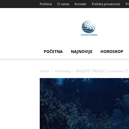
Početna
O nama
Kontakt
Politika privatnosti
Pr
Automotoberza
POČETNA
NAJNOVIJE
HOROSKOP
Home
Horoskop
NAJLEPŠI TRENUCI u naredna 72 S