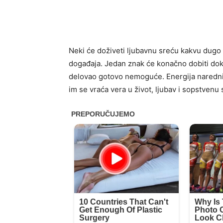
Neki će doživeti ljubavnu sreću kakvu dugo 
događaja. Jedan znak će konačno dobiti dokaz 
delovao gotovo nemoguće. Energija naredni
im se vraća vera u život, ljubav i sopstvenu 