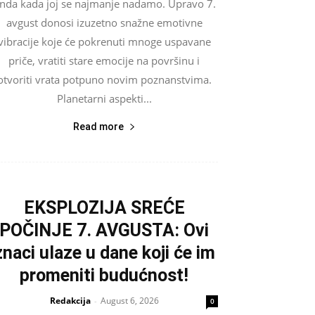
nda kada joj se najmanje nadamo. Upravo 7.
avgust donosi izuzetno snažne emotivne
vibracije koje će pokrenuti mnoge uspavane
priče, vratiti stare emocije na površinu i
otvoriti vrata potpuno novim poznanstvima.
Planetarni aspekti...
Read more
EKSPLOZIJA SREĆE
POČINJE 7. AVGUSTA: Ovi
znaci ulaze u dane koji će im
promeniti budućnost!
Redakcija
August 6, 2026
-
0