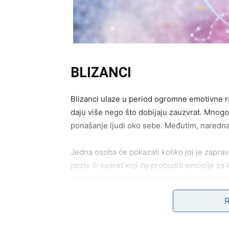
BLIZANCI
Blizanci ulaze u period ogromne emotivne r
daju više nego što dobijaju zauzvrat. Mnogo s
ponašanje ljudi oko sebe. Međutim, naredna
Jedna osoba će pokazati koliko joj je zaprav
poziv ili susret koji će probuditi emocije za 
mogli bi sasvim slučajno upoznati nekoga ko
Na poslovnom planu takođe dolazi veliko ola
rešava mnogo brže nego što su očekivali. Fin