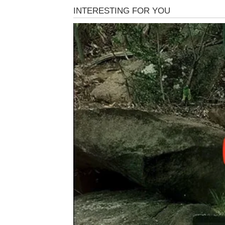
konačno moći malo da odahnu.
Ono što je najvažnije jeste da će ponovo ose
dilema, vraća im se osmeh. Upravo će sitnic
nečiji pogled, pažnja, iskren razgovor ili zagr
Blizanci će shvatiti da sreća ne dolazi uvek 
primećeni i važni nekome.
LAV
Lavovima naredna 72 sata donose pravi mali 
polako dolazi na svoje mesto. Univerzum će ih
su morali da budu jaki čak i kada im nije bilo
Mnogi Lavovi dobiće lepe vesti vezane za pos
Moguće je potpisivanje važnog dogovora ili 