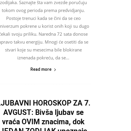
zodijaka. Saznajte šta vam zvezde poručuju
tokom ovog perioda prema predvidjanju.
Postoje trenuci kada se čini da se ceo
niverzum pokrene u korist onih koji su dugo
čekali svoju priliku. Naredna 72 sata donose
upravo takvu energiju. Mnogi će osetiti da se
stvari koje su mesecima bile blokirane
iznenada pokreću, da se...
Read more
LJUBAVNI HOROSKOP ZA 7.
AVGUST: Bivša ljubav se
vraća OVIM znacima, dok