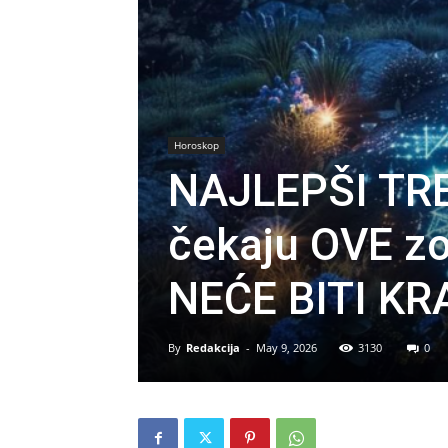
Horoskop
NAJLEPŠI TRE
čekaju OVE zo
NEĆE BITI KR
By
Redakcija
-
May 9, 2026
3130
0