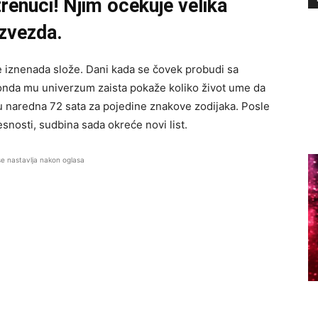
trenuci! Njim očekuje velika
 zvezda.
e iznenada slože. Dani kada se čovek probudi sa
onda mu univerzum zaista pokaže koliko život ume da
u naredna 72 sata za pojedine znakove zodijaka. Posle
snosti, sudbina sada okreće novi list.
se nastavlja nakon oglasa