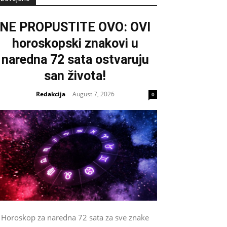
NE PROPUSTITE OVO: OVI
horoskopski znakovi u
naredna 72 sata ostvaruju
san života!
Redakcija
August 7, 2026
-
0
Horoskop za naredna 72 sata za sve znake