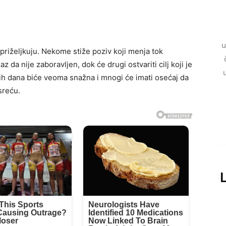
u
priželjkuju. Nekome stiže poziv koji menja tok
da nije zaboravljen, dok će drugi ostvariti cilj koji je
h dana biće veoma snažna i mnogi će imati osećaj da
sreću.