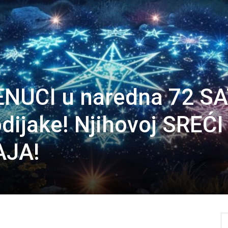
NUCI u naredna 72 S
dijake! Njihovoj SREĆI
AJA!