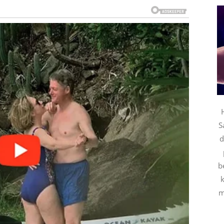
titi radost života. Posle mnogo napetosti i unutrašnjih
e u naredna tri dana za njih imati ogromno značenje –
ljaj.
kroz velike spektakle, već kroz osećaj da su voljeni,
S
d
životni procvat. Sve ono što su dugo čekali sada
 nagraditi za strpljenje, trud i sve situacije u kojima
b
 lako.
k
m
ao, novac ili planove koje su skoro izgubili iz vida.
razgovor koji otvara vrata velikog uspeha. Ono što ih