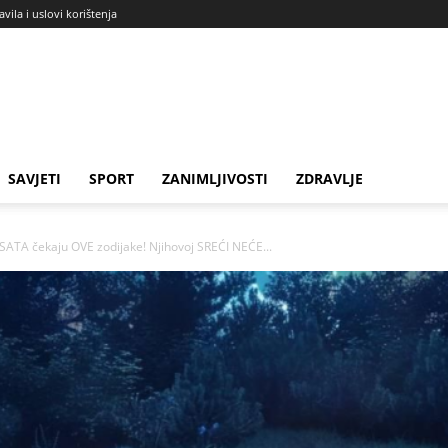
avila i uslovi korištenja
SAVJETI
SPORT
ZANIMLJIVOSTI
ZDRAVLJE
ATA čekaju OVE zodijake! Njihovoj SREĆI NEĆE...