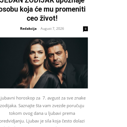
JEDAN ZODIJAK upoznaje
osobu koja će mu promeniti
ceo život!
Redakcija
August 7, 2026
-
0
Ljubavni horoskop za 7. avgust za sve znake
zodijaka. Saznajte šta vam zvezde poručuju
tokom ovog dana u ljubavi prema
predvidjanju. Ljubav je sila koja često dolazi