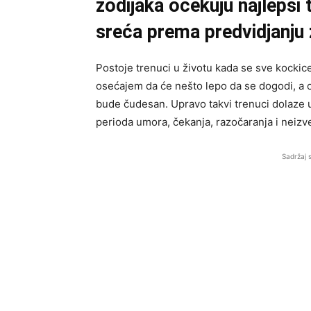
zodijaka očekuju najlepši 
sreća prema predvidjanju
Postoje trenuci u životu kada se sve kockic
osećajem da će nešto lepo da se dogodi, a 
bude čudesan. Upravo takvi trenuci dolaze 
perioda umora, čekanja, razočaranja i neizve
Sadržaj 