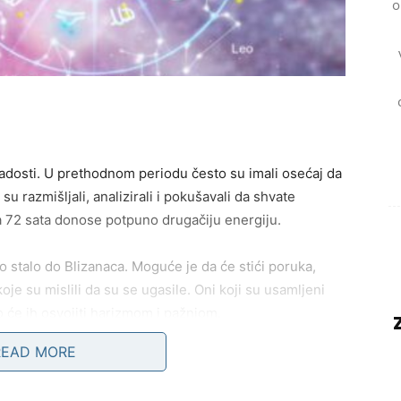
o
adosti. U prethodnom periodu često su imali osećaj da
u razmišljali, analizirali i pokušavali da shvate
 72 sata donose potpuno drugačiju energiju.
o stalo do Blizanaca. Moguće je da će stići poruka,
koje su mislili da su se ugasile. Oni koji su usamljeni
 će ih osvojiti harizmom i pažnjom.
READ MORE
kšanje. Problem koji ih je opterećivao počeće da se
ansijska situacija će krenuti nabolje i Blizanci će