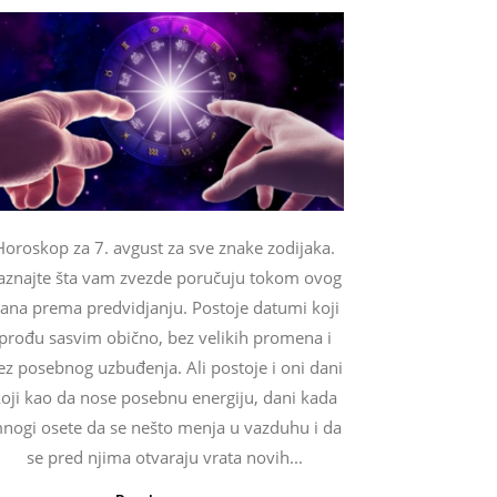
Horoskop za 7. avgust za sve znake zodijaka.
aznajte šta vam zvezde poručuju tokom ovog
ana prema predvidjanju. Postoje datumi koji
prođu sasvim obično, bez velikih promena i
ez posebnog uzbuđenja. Ali postoje i oni dani
oji kao da nose posebnu energiju, dani kada
nogi osete da se nešto menja u vazduhu i da
se pred njima otvaraju vrata novih...