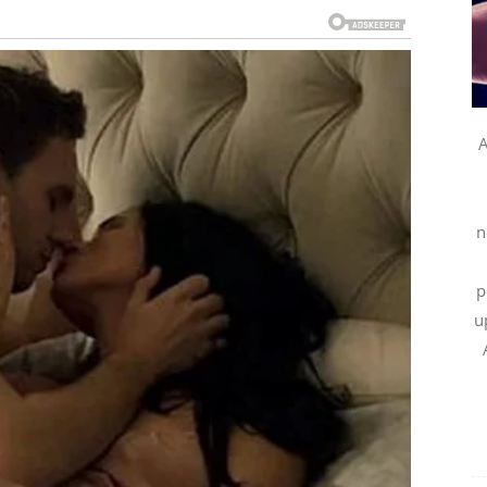
rigu
gu u prošlosti
A
 znate šta želite i ne pristajete na manje.
n
akt sa osobom koja vas vidi onakvima kakvi jeste – bez
p
 je period istine, ali i produbljivanja odnosa.
u
iku zauvek
.
e treba.