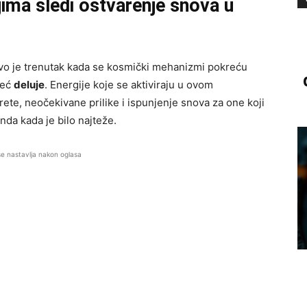
jima sledi ostvarenje snova u
Ovo je trenutak kada se kosmički mehanizmi pokreću
već
deluje
. Energije koje se aktiviraju u ovom
e, neočekivane prilike i ispunjenje snova za one koji
 onda kada je bilo najteže.
se nastavlja nakon oglasa