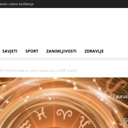
avila i uslovi korištenja
SAVJETI
SPORT
ZANIMLJIVOSTI
ZDRAVLJE
Vreme kada se snovi ostvaruju za OVE znake!