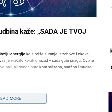
udbina kaže: „SADA JE TVOJ
loziju energije
koja briše sumnje, strahove i okove
o vas je vraćalo korak unazad – sada gubi snagu. Ovo je
vo pali, ali ovoga puta
kontrolisano, snažno i mudro
.
i nemogućim, sada dobija realne obrise. Mnogi Ovnovi
READ MORE