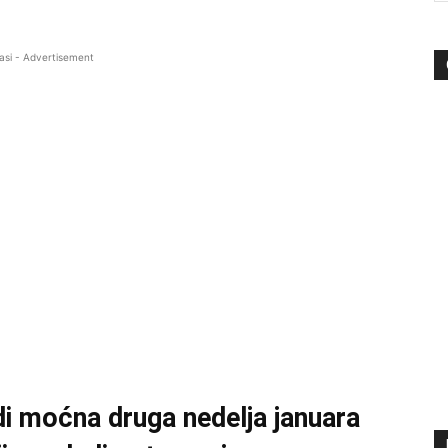
asi - Advertisement
edi moćna druga nedelja januara