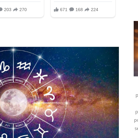
p
p
p
s