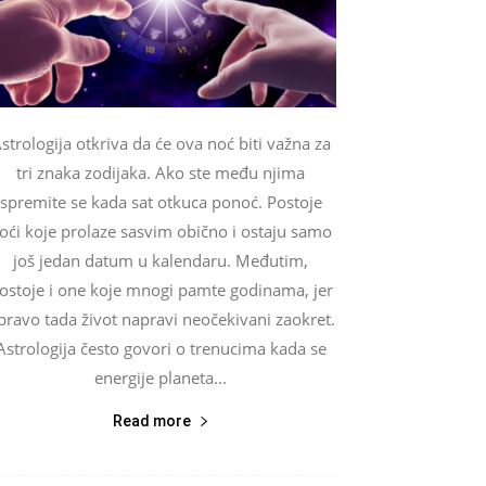
strologija otkriva da će ova noć biti važna za
tri znaka zodijaka. Ako ste među njima
spremite se kada sat otkuca ponoć. Postoje
oći koje prolaze sasvim obično i ostaju samo
još jedan datum u kalendaru. Međutim,
ostoje i one koje mnogi pamte godinama, jer
pravo tada život napravi neočekivani zaokret.
Astrologija često govori o trenucima kada se
energije planeta...
Read more