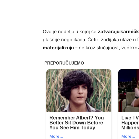
Ovo je nedelja u kojoj se
zatvaraju karmičk
glasnije nego ikada. Četiri zodijaka ulaze u f
materijalizuju
– ne kroz slučajnost, već kroz