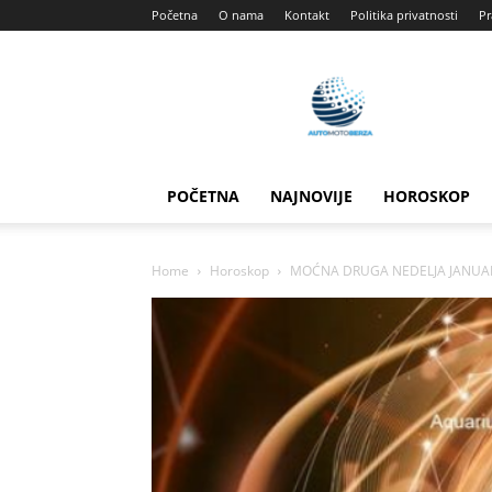
Početna
O nama
Kontakt
Politika privatnosti
Pr
Automotoberza
POČETNA
NAJNOVIJE
HOROSKOP
Home
Horoskop
MOĆNA DRUGA NEDELJA JANUARA: 