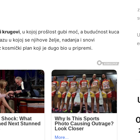
z
s
i krugovi
, u kojoj prošlost gubi moć, a budućnost kuca
U
azu u kojoj se njihove želje, nadanja i snovi
e
 kosmički plan koji je dugo bio u pripremi.
O