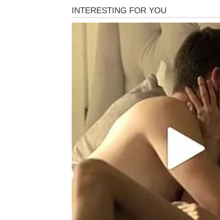
vest koja rešava dugotrajnu finansijsku b
poruku od osobe koja je igrala važnu ulo
Ali razlika je u vama –
vi više niste isti
. Sada
Ljubav i odnosi
Ako ste slobodni, sudbina vas dovodi u kont
potrebe da se dokazujete. Ako ste u vezi, ovo
Razgovori koji se sada vode
menjaju dinam
Poruka zvezda za Ovna
Veruj impulsu. On te vodi tačno tamo gd