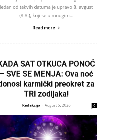
Jedan od takvih datuma je upravo 8. avgust
(8.8.), koji se u mnogim...
Read more
KADA SAT OTKUCA PONOĆ
– SVE SE MENJA: Ova noć
donosi karmički preokret za
TRI zodijaka!
Redakcija
August 5, 2026
-
0