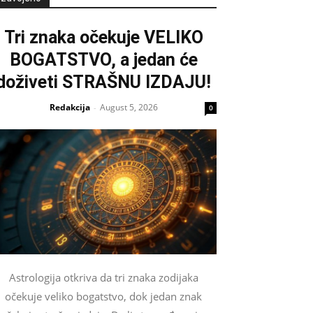
Tri znaka očekuje VELIKO
BOGATSTVO, a jedan će
doživeti STRAŠNU IZDAJU!
Redakcija
August 5, 2026
-
0
Astrologija otkriva da tri znaka zodijaka
očekuje veliko bogatstvo, dok jedan znak