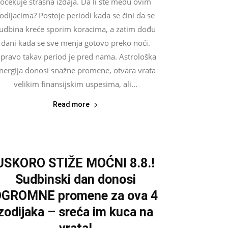
očekuje strašna izdaja. Da li ste među ovim
odijacima? Postoje periodi kada se čini da se
udbina kreće sporim koracima, a zatim dođu
dani kada se sve menja gotovo preko noći.
pravo takav period je pred nama. Astrološka
nergija donosi snažne promene, otvara vrata
velikim finansijskim uspesima, ali...
Read more
USKORO STIŽE MOĆNI 8.8.!
Sudbinski dan donosi
GROMNE promene za ova 4
zodijaka – sreća im kuca na