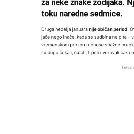
za neke znake zodijaka. N
toku naredne sedmice.
Druga nedelja januara
nije običan period
. 
jače nego inače, kada se sudbina ne pita – 
vremenskom prozoru donose snažne preokret
su dugo čekali, ćutali, trpeli i verovali čak i
Sadržaj 