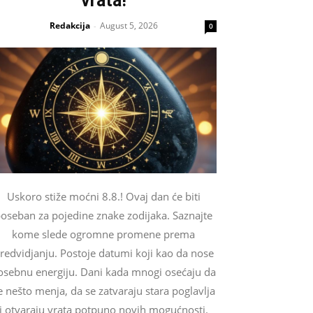
vrata!
Redakcija
August 5, 2026
-
0
Uskoro stiže moćni 8.8.! Ovaj dan će biti
oseban za pojedine znake zodijaka. Saznajte
kome slede ogromne promene prema
redvidjanju. Postoje datumi koji kao da nose
osebnu energiju. Dani kada mnogi osećaju da
e nešto menja, da se zatvaraju stara poglavlja
i otvaraju vrata potpuno novih mogućnosti.