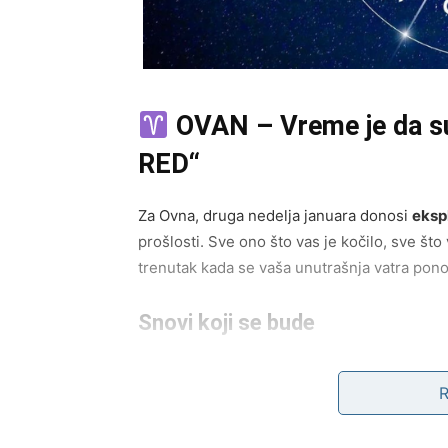
OVAN – Vreme je da s
RED“
Za Ovna, druga nedelja januara donosi
eksp
prošlosti. Sve ono što vas je kočilo, sve št
trenutak kada se vaša unutrašnja vatra pono
Snovi koji se bude
Ono o čemu ste ćutali, ono što ste smatral
će tokom ove nedelje dobiti:
poziv koji menja tok karijere