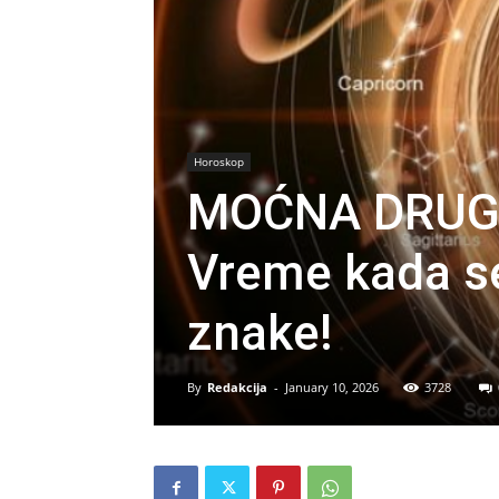
Horoskop
MOĆNA DRUG
Vreme kada se
znake!
By
Redakcija
-
January 10, 2026
3728