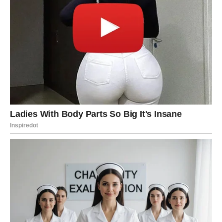
Strelac
Strelčevi danas mogu shvatiti da prava ljubav dolazi onda
kada je najmanje očekujete.
Neko iz vašeg okruženja već duže vreme gaji emocije
prema vama.
Ako ste u vezi, pred vama je prilika da odnos podignete
na viši nivo.
Ne bežite od razgovora koji mogu promeniti budućnost.
Jarac
OVARUJE SE NAJVEĆA