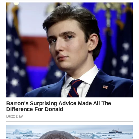
Sudbina vas nagrađuje zbog strpljenja koje ste pokazali.
Vaga
Vage će danas želeti mir, iskrenost i nežnost.
Partner će biti spreman da sasluša sve ono što ste dugo
prećutkivali.
Slobodne Vage mogu obnoviti kontakt sa osobom koja
nikada nije prestala da misli na njih.
Ovo nije dan za igre, već za iskrene emocije.
Škorpija