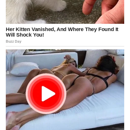
brzo prerasti u nešto ozbiljnije.
Zauzeti Blizanci konačno će imati iskren razgovor sa
partnerom i rešiti pitanja koja su dugo ostajala bez
odgovora.
Nemojte skrivati emocije jer iskrenost danas donosi
najveću nagradu.
Rak
Rakovi će biti posebno emotivni. Prošlost će se
povremeno vraćati kroz sećanja, ali ovaj put ne da bi vas
rastužila, već da biste shvatili koliko ste napredovali.
Neko iz prošlosti može pokušati da obnovi kontakt. Dobro
razmislite da li ta osoba zaista zaslužuje novu priliku.