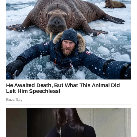
Škorpije će biti veoma privlačne suprotnom polu.
Moguće je neočekivano priznanje emocija od osobe koja
je dugo ćutala.
Ako ste zauzeti, partner će pokazati koliko mu značite
kroz dela.
Veče donosi mnogo romantike i lepih iznenađenja.