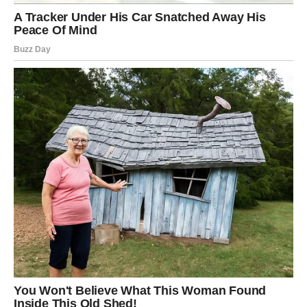
Ribe su među najvećim ljubavnim srećnicima ovog dana.
Zvezde vam donose energiju ostvarenja želja, pomirenja,
novih početaka i iskrenih emocija.
Ako ste dugo patili zbog jedne osobe, danas biste mogli
dobiti odgovor koji će vam promeniti život.
Neki pripadnici ovog znaka dobiće iznenadni poziv ili
poruku koja će vratiti osmeh na lice.
Zauzete Ribe doživljavaju obnovu poverenja i ljubavi, dok
slobodne mogu upoznati osobu koja će vrlo brzo postati
veoma važna u njihovom životu.
Ono što ste zamišljali, priželjkivali i u tišini srca želeli
sada postaje moguće.