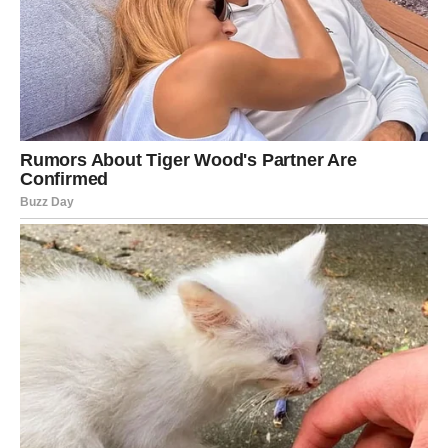
će doživeti susret koji će probuditi emocije za koje su
mislili da su nestale.
Zauzeti Bikovi mogu očekivati ozbiljan razgovor o
zajedničkoj budućnosti, veridbi, zajedničkom životu ili
planovima koji učvršćuju odnos.
Najveća želja koju ste nosili u srcu konačno počinje da
se ostvaruje.
Blizanci
Blizanci danas privlače pažnju gde god da se pojave.
Njihov šarm biće posebno izražen, pa će mnogi poželeti
da budu u njihovoj blizini.
Ako ste slobodni, moguće je poznanstvo koje će veoma