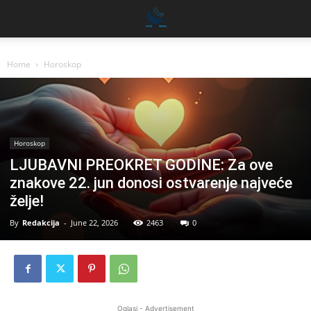
Home
Horoskop
Horoskop
LJUBAVNI PREOKRET GODINE: Za ove
znakove 22. jun donosi ostvarenje najveće
želje!
By
Redakcija
-
June 22, 2026
2463
0
Oglasi - Advertisement