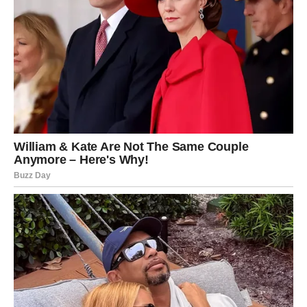
upoznati osobu koja će im privući pažnju već na prvi
pogled. Ne odbijajte pozive za druženje jer vas upravo
tamo čeka lepo iznenađenje.
Bik
OVARUJE SE NAJVEĆA
ŽELJA
Za Bikove je ovo jedan od najlepših ljubavnih dana u
poslednje vreme.
Ako ste mesecima maštali o pomirenju, priznanju ili
početku ozbiljne veze, sudbina vam upravo sada pruža
priliku. Neko ko vam mnogo znači konačno će pokazati
koliko mu je stalo.
Mnogi Bikovi će dobiti poruku koju su dugo čekali. Drugi