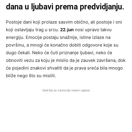
dana u ljubavi prema predvidjanju.
Postoje dani koji prolaze sasvim obično, ali postoje i oni
koji ostavljaju trag u srcu.
22. jun
nosi upravo takvu
energiju. Emocije postaju snažnije, istine izlaze na
površinu, a mnogi će konačno dobiti odgovore koje su
dugo čekali. Neko će čuti priznanje ljubavi, neko će
obnoviti vezu za koju je mislio da je zauvek završena, dok
će pojedini znakovi shvatiti da je prava sreća bila mnogo
bliže nego što su mislili.
Sadržaj se nastavlja nakon oglasa