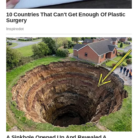
U postojećim vezama dolazi više nežnosti i razumevanja.
Partner će vam pokazati da vas voli delima, a ne samo
rečima.
Lav
Lavovi danas zrače posebnom harizmom.
Moguće je da će osoba koja vam se dugo dopadala
konačno skupiti hrabrost da napravi prvi korak.
Ako ste u vezi, partner će želeti da vas obraduje lepim
gestom ili iznenađenjem koje će vam vratiti osmeh.
Oni koji su dugo bili usamljeni polako ulaze u period
velikih promena.