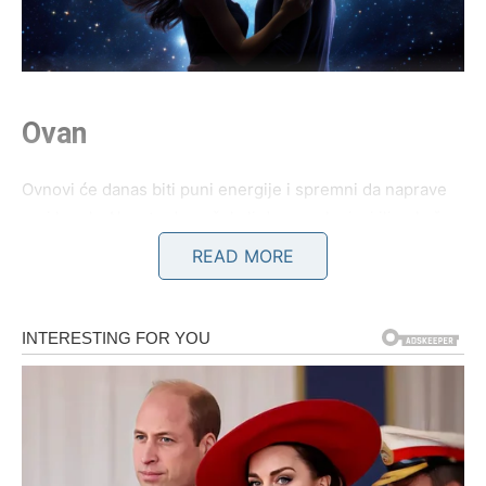
Ovan
Ovnovi će danas biti puni energije i spremni da naprave
prvi korak. Ako ste dugo čekali da se neko javi ili pokaže
interesovanje, vrlo je moguće da će upravo danas doći do
READ MORE
razgovora koji menja sve.
Zauzeti Ovnovi rešavaju nesporazume koji su se
nagomilavali poslednjih nedelja. Partner će pokazati
mnogo više razumevanja nego ranije, pa ćete oboje
shvatiti da ljubav može pobediti svaki problem.
Slobodni pripadnici ovog znaka mogli bi sasvim slučajno