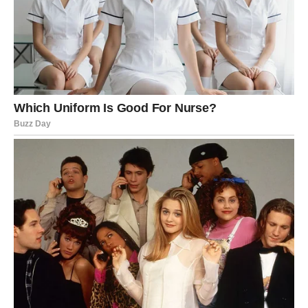
ŽELJA
Jarčevi konačno ulaze u period kada ljubav počinje da
uzvraća sve ono što su ulagali.
Ako ste dugo čekali da vam neko prizna osećanja ili da se
vrati u vaš život, velika je verovatnoća da će upravo danas
doći do tog trenutka.
Mnogi Jarčevi će shvatiti da nisu zaboravljeni i da je
osoba koju vole sve vreme mislila na njih.
Zauzeti pripadnici ovog znaka mogu razgovarati o
zajedničkoj budućnosti, porodici ili velikim životnim
planovima.
Najveća želja vašeg srca počinje da postaje stvarnost.