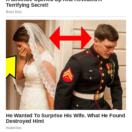
Devica
OVARUJE SE
NAJVEĆA ŽELJA
Device ulaze u jedan od najlepših perioda kada je ljubav u
pitanju.
Sve ono što ste dugo priželjkivali počinje da dolazi u vaš
život. Možda ste izgubili nadu da će se određena osoba
javiti, ali upravo sada stiže preokret.
Slobodne Device mogu upoznati osobu sa kojom će
odmah osetiti posebnu povezanost.
Zauzeti pripadnici ovog znaka rešavaju stare
nesporazume i ulaze u mnogo stabilniji odnos.