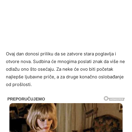
Ovaj dan donosi priliku da se zatvore stara poglavlja i
otvore nova. Sudbina će mnogima poslati znak da više ne
odlažu ono što osećaju. Za neke će ovo biti početak
najlepše ljubavne priče, a za druge konačno oslobađanje
od prošlosti.