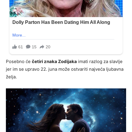
Posebno će
četiri znaka Zodijaka
imati razlog za slavlje
jer im se upravo 22. juna može ostvariti najveća ljubavna
želja.