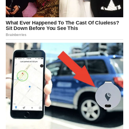
Vodolija
Vodolije danas mogu biti prijatno iznenađene.
Osoba od koje najmanje očekujete mogla bi pokazati
iskrena osećanja.
Ako ste slobodni, jedan susret mogao bi promeniti vaš
pogled na ljubav.
Zauzeti će imati priliku da vrate romantiku u odnos.
Ribe
OVARUJE SE NAJVEĆA
ŽELJA