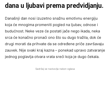
dana u ljubavi prema predvidjanju.
Današnji dan nosi izuzetno snažnu emotivnu energiju
koja će mnogima promeniti pogled na ljubav, odnose i
budućnost. Neke veze će postati jače nego ikada, neka
srca će konačno pronaći ono što su dugo tražila, dok će
drugi morati da prihvate da se određene priče završavaju
zauvek. Nije svaki kraj kazna – ponekad upravo zatvaranje
jednog poglavlja otvara vrata sreći koja je dugo čekala.
Sadržaj se nastavlja nakon oglasa