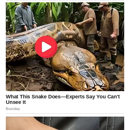
prijateljskog razgovora može nastati velika ljubav.
Veče donosi osećaj mira i sigurnosti kakav dugo niste
imali.
Vaga
Vage danas dobijaju potvrdu da je intuicija bila potpuno
tačna. Ono što ste osećali u vezi jedne osobe sada
postaje očigledno.
Ako ste zauzeti, partner će otvoreno govoriti o
budućnosti. Mogući su planovi o zajedničkom životu ili
važnoj promeni.
Slobodne Vage dobijaju neočekivanu poruku koja vraća
osmeh na lice. Neko će konačno skupiti hrabrost da