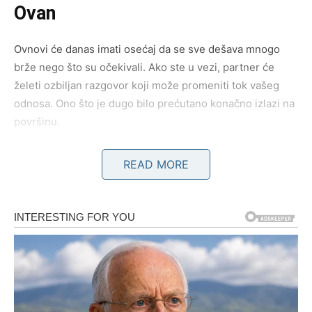
Ovan
Ovnovi će danas imati osećaj da se sve dešava mnogo
brže nego što su očekivali. Ako ste u vezi, partner će
želeti ozbiljan razgovor koji može promeniti tok vašeg
odnosa. Ono što je dugo bilo prećutano konačno izlazi na
površinu.
Nemojte reagovati impulsivno. Upravo iskrenost može
READ MORE
spasiti ljubav koja je poslednjih nedelja prolazila kroz
iskušenja. Ukoliko pokažete razumevanje, odnos može
postati mnogo stabilniji nego ranije.
Slobodni Ovnovi privlače pažnju osobe koja ih već dugo
posmatra. Moguće je poznanstvo preko posla, prijatelja ili
društvenih mreža. Jedna sasvim obična poruka mogla bi
da pokrene priču koja će trajati godinama.