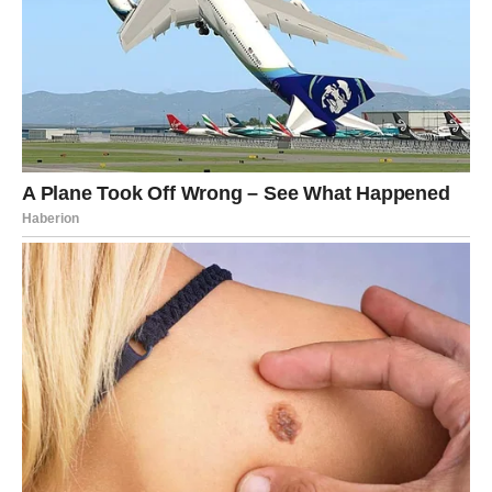
osećanja. Ono što ste pokušavali da ignorišete sada
postaje nemoguće sakriti.
Partner želi više zajedničkog vremena i pažnje. Ako to
pružite, odnos može postati mnogo kvalitetniji.
Slobodni Strelčevi imaju veliku šansu za poznanstvo
tokom putovanja, izlaska ili preko prijatelja.
Veče donosi osećaj da je sudbina konačno počela da radi
u vašu korist.
Jarac
Jarčevi će danas shvatiti da ljubav nije pitanje kontrole
već poverenja. Upravo će to biti najveća lekcija ovog
dana.