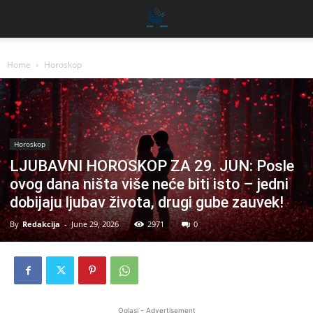
Home
Horoskop
Horoskop
LJUBAVNI HOROSKOP ZA 29. JUN: Posle
ovog dana ništa više neće biti isto – jedni
dobijaju ljubav života, drugi gube zauvek!
By
Redakcija
-
June 29, 2026
2971
0
Oglasi - Advertisement