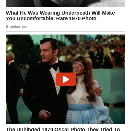
očekivali. To će vratiti sigurnost u odnos.
Slobodne Vodolije privlače osobu potpuno drugačiju od
svih koje su do sada upoznale. Upravo ta različitost
postaće najveća prednost.
Nemojte odbaciti nekoga samo zato što nije ono što ste
zamišljali.
Ribe
Ribe danas mogu doživeti jedno od najlepših emotivnih
iznenađenja u poslednje vreme. Univerzum vas
nagrađuje za strpljenje i dobrotu.
Partner će vas obradovati gestom koja će vam pokazati
da prava ljubav zaista postoji.