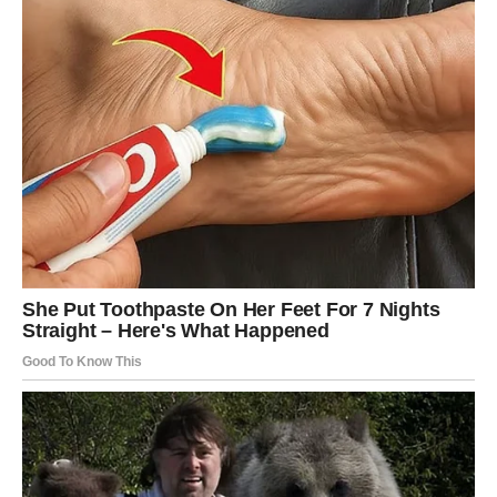
napravi prvi korak.
Nemojte dozvoliti da vas prošlost spreči da prihvatite
novu sreću.
Škorpija
Za Škorpije je ovo jedan od najvažnijih ljubavnih dana u
poslednje vreme. Emocije koje su dugo bile skrivene više
neće moći da ostanu tajna.
Partner će želeti iskren razgovor. Ako postoje problemi,
sada je pravi trenutak da ih rešite.
Slobodne Škorpije ulaze u period velikih promena. Nova
osoba donosi potpuno drugačiju energiju i pokazuje vam
kako izgleda odnos bez igrica.