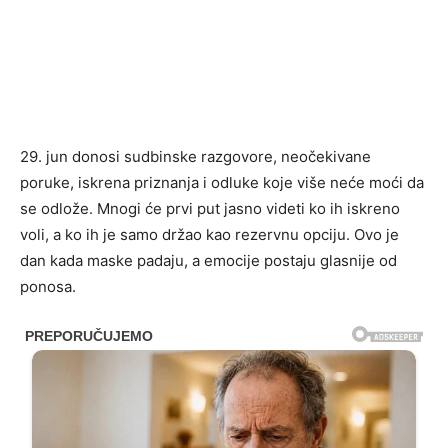
29. jun donosi sudbinske razgovore, neočekivane
poruke, iskrena priznanja i odluke koje više neće moći da
se odlože. Mnogi će prvi put jasno videti ko ih iskreno
voli, a ko ih je samo držao kao rezervnu opciju. Ovo je
dan kada maske padaju, a emocije postaju glasnije od
ponosa.