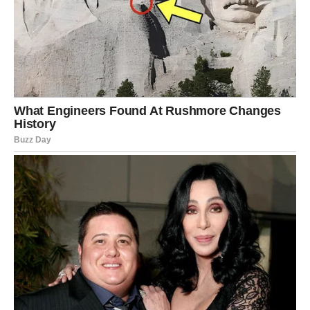
probuditi osećaj sigurnosti. Neće biti burnih početaka, ali
će upravo mir biti ono što će vas osvojiti.
Jedna odluka koju donesete večeras mogla bi da odredi
vaš ljubavni život za naredne godine.
Blizanci
Kod Blizanaca dolazi vreme istine. Više neće biti prostora
za nejasne odnose i polovične emocije. Ili ćete dobiti ono
što želite ili ćete konačno krenuti dalje.
Partner će očekivati konkretnost. Ako ste dugo izbegavali
razgovor o budućnosti, sada više nema odlaganja.
Slobodnim Blizancima vraća se osoba iz prošlosti.
Međutim, ovog puta vi odlučujete da li ćete otvoriti stara