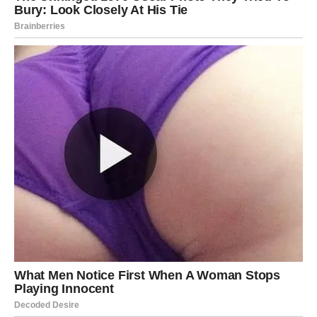
Slobodne Ribe ulaze u period kada će biti gotovo
nemoguće ostati same. Novi susreti, dopisivanja i pozivi
smenjivaće se veoma brzo.
Jedna osoba koju ćete upoznati ili bolje upoznati upravo
oko ovog datuma mogla bi da postane vaša najveća
životna ljubav.