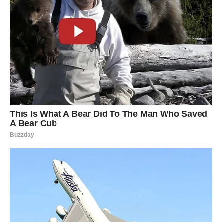
Neko će danas zauvek izaći iz vašeg života kako bi
napravio mesto onome ko vas zaista zaslužuje.
Strelac
Strelčevi konačno prestaju da beže od sopstvenih