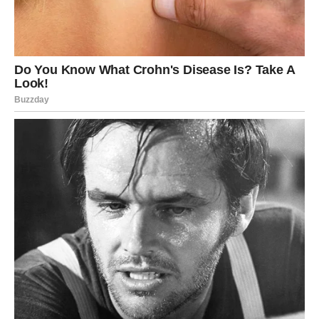
Ako ste zauzeti, partner će pokazati koliko mu značite
kroz dela, a ne reči.
Slobodni Jarčevi mogli bi neočekivano da obnove kontakt
sa osobom koja nikada nije prestala da misli na njih.
Ako poslušate srce umesto straha, pred vama može biti
početak najlepše ljubavne priče.
Vodolija
Vodolije danas dobijaju priliku da zatvore jedno teško
poglavlje. Ono što vas je dugo bolelo konačno ostaje iza
vas.
Partner će pokazati više razumevanja nego što ste