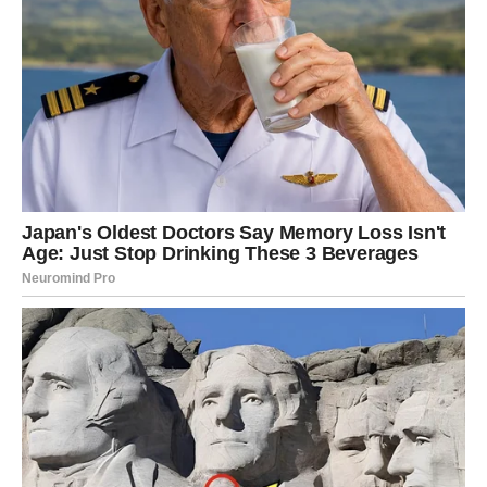
Na kraju dana shvatićete da ljubav ne dolazi kada jurite za
njom, već kada dozvolite sebi da budete ono što zaista
jeste.
Bik
Bikovima univerzum danas vraća veru u ljubav. Ako ste
poslednjih meseci prolazili kroz razočaranja, ovaj dan
donosi potpuno drugačiju energiju. Neko će pokazati da
mu je zaista stalo.
Partner će vas prijatno iznenaditi gestom koju niste
očekivali. Biće dovoljno nekoliko iskrenih reči da nestanu
sumnje koje su vas mučile.
Slobodni Bikovi mogu upoznati osobu koja će odmah