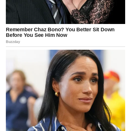
vrata ili ćete ih zauvek zatvoriti.
Veče donosi iznenađenje koje će vas naterati da
promenite mišljenje o jednoj osobi.
Rak
Rakovi danas osećaju svaku emociju mnogo jače nego
inače. Srce će biti glasnije od razuma, ali upravo to može
doneti najlepše trenutke.
Ako ste u vezi, partner će vam pokazati koliko mu značite.
Mogući su razgovori o zajedničkom životu, porodici ili
velikim planovima.
Slobodni Rakovi privlače osobu koja je dugo skrivala
svoja osećanja. Moguće je priznanje ljubavi koje će vas