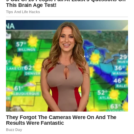
probuditi snažnu privlačnost. Iskra će biti obostrana.
Nemojte dozvoliti da vas ponos spreči da pokažete
emocije. Nekada upravo jedna iskrena rečenica menja
ceo život.
Devica
Device danas shvataju da ljubav ne može stalno da čeka
pravi trenutak. Ako nekoga volite, vreme je da to
pokažete.
Partner očekuje više pažnje i topline. Sitnice koje danas
uradite imaće mnogo veći značaj nego što mislite.
Slobodne Device bi mogle sasvim slučajno upoznati
osobu koja deli iste životne vrednosti. Upravo iz tog