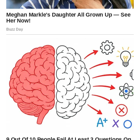
potpuno iznenaditi.
Sudbina vam danas šalje priliku koju ne bi trebalo odbiti
zbog straha.
Lav
Lavovi će biti u centru pažnje gde god da se pojave.
Harizma koju danas nosite gotovo je nemoguće
ignorisati.
Zauzeti Lavovi rešavaju nesporazum koji ih je dugo
opterećivao. Partner konačno razume vaše potrebe i
spreman je na kompromis.
Slobodni Lavovi mogu upoznati osobu koja će odmah