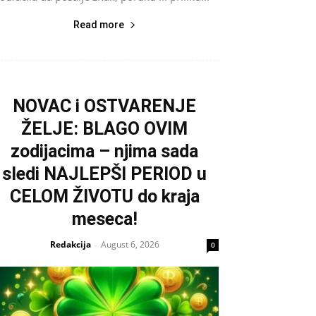
Read more
NOVAC i OSTVARENJE
ŽELJE: BLAGO OVIM
zodijacima – njima sada
sledi NAJLEPŠI PERIOD u
CELOM ŽIVOTU do kraja
meseca!
Redakcija
August 6, 2026
-
0