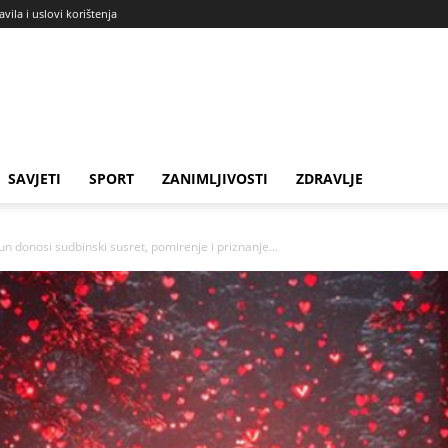
avila i uslovi korištenja
SAVJETI
SPORT
ZANIMLJIVOSTI
ZDRAVLJE
 donosi sudbinski susret, pomirenje i priznanje...