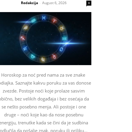
Redakcija
August 6, 2026
-
0
Horoskop za noć pred nama za sve znake
odiajka. Saznajte kakvu poruku za vas donose
zvezde. Postoje noći koje prolaze sasvim
obično, bez velikih događaja i bez osećaja da
se nešto posebno menja. Ali postoje i one
druge – noći koje kao da nose posebnu
energiju, trenutke kada se čini da je sudbina
odlučila da pošalje znak, poruku ili priliku...