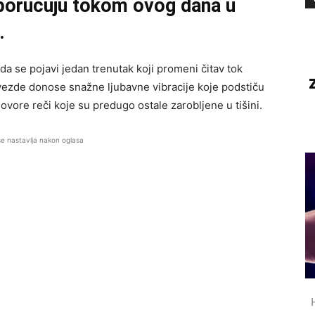
poručuju tokom ovog dana u
.
nda se pojavi jedan trenutak koji promeni čitav tok
vezde donose snažne ljubavne vibracije koje podstiču
govore reči koje su predugo ostale zarobljene u tišini.
se nastavlja nakon oglasa