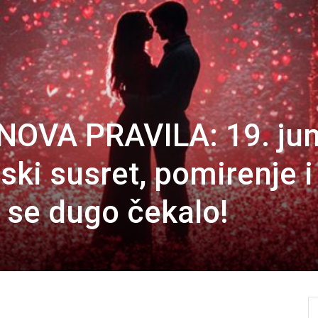
NOVA PRAVILA: 19. ju
ski susret, pomirenje i
e se dugo čekalo!