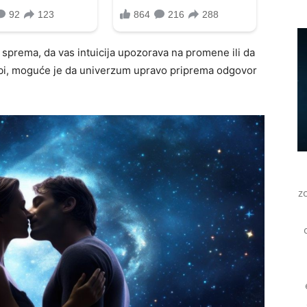
 sprema, da vas intuicija upozorava na promene ili da
sobi, moguće je da univerzum upravo priprema odgovor
z