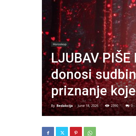
Horoskop
LJUBAV PIŠE 
donosi sudbin
priznanje koj
By
Redakcija
-
June 18, 2026
2390
0