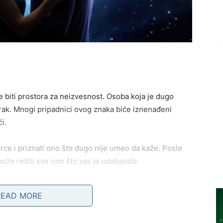
 biti prostora za neizvesnost. Osoba koja je dugo
orak. Mnogi pripadnici ovog znaka biće iznenađeni
i.
srce i priznati ono što dugo nije umeo da kaže. Posle
že rešiti sve ono što vas je udaljavalo.
aju osobu koja će ih osvojiti iskrenošću i
READ MORE
takularno na prvi pogled, ali će veoma brzo prerasti u