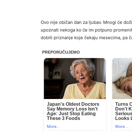
Ovo nije običan dan za ljubav. Mnogi će dož
upoznati nekoga ko će im potpuno promenit
dobiti priznanje koje čekaju mesecima, pa č