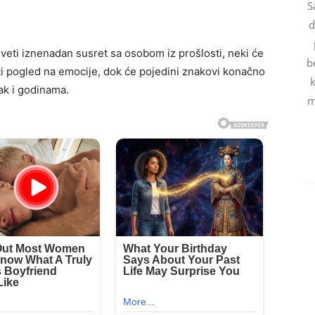
S
d
iveti iznenadan susret sa osobom iz prošlosti, neki će
b
i pogled na emocije, dok će pojedini znakovi konačno
k
ak i godinama.
m