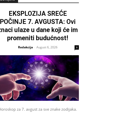
EKSPLOZIJA SREĆE
POČINJE 7. AVGUSTA: Ovi
znaci ulaze u dane koji će im
promeniti budućnost!
Redakcija
August 6, 2026
-
0
Horoskop za 7. avgust za sve znake zodijaka.