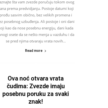
aznajte šta vam zvezde poručuju tokom ovog
ana prema predvidjanju. Postoje datumi koji
prođu sasvim obično, bez velikih promena i
ez posebnog uzbuđenja. Ali postoje i oni dani
oji kao da nose posebnu energiju, dani kada
nogi osete da se nešto menja u vazduhu i da
se pred njima otvaraju vrata novih...
Read more
Ova noć otvara vrata
čudima: Zvezde imaju
posebnu poruku za svaki
znak!