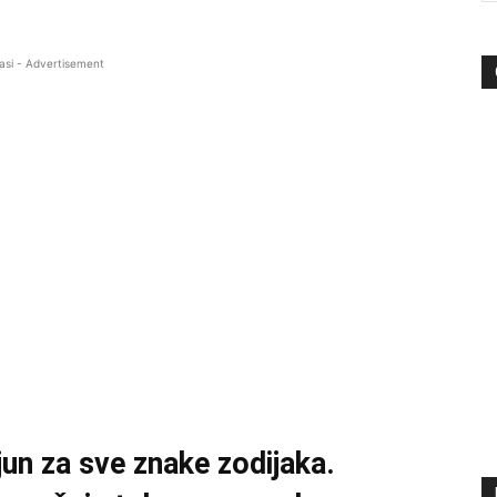
asi - Advertisement
jun za sve znake zodijaka.