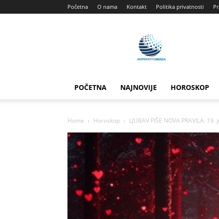
Početna
O nama
Kontakt
Politika privatnosti
Pr
Automotoberza
POČETNA
NAJNOVIJE
HOROSKOP
Home
Horoskop
LJUBAV PIŠE NOVA PRAVILA: 19. jun