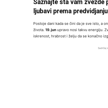
Saznajte šta vam zvezde 
ljubavi prema predvidjanju
Postoje dani kada se čini da je sve isto, a o
života.
19. jun
upravo nosi takvu energiju. Z
iskrenost, hrabrost i želju da se konačno iz
Sadržaj 