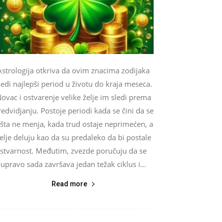
Astrologija otkriva da ovim znacima zodijaka
ledi najlepši period u životu do kraja meseca.
ovac i ostvarenje velike želje im sledi prema
edvidjanju. Postoje periodi kada se čini da se
išta ne menja, kada trud ostaje neprimećen, a
elje deluju kao da su predaleko da bi postale
stvarnost. Međutim, zvezde poručuju da se
upravo sada završava jedan težak ciklus i...
Read more