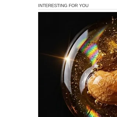
Bik
Za Bikove 19. jun donosi emotivno olakšanje
površinu. Mnogi će dobiti dugo očekivano iz
Nemojte se iznenaditi ako vam se javi neko z
dolazi sa potpuno drugačijim namerama.
Zauzeti Bikovi prolaze kroz period obnove p
dela, a ne samo kroz reči.
Blizanci
Vaše vreme dolazi. Ljubav vam sprema veli
raspoloženje.