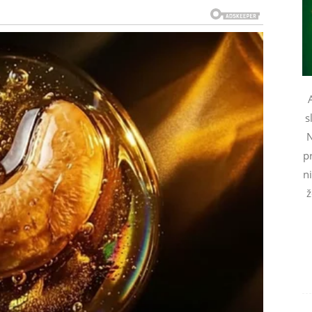
. Sve ono što je bilo neizgovoreno konačno izlazi na
vinjenje od osobe koja ih je nekada povredila.
s
a koga ste mislili da vas je zauvek zaboravio. Ovaj put
N
pr
n
overenja. Partner će pokazati koliko mu je stalo kroz
ž
ko iznenađenje koje će potpuno promeniti