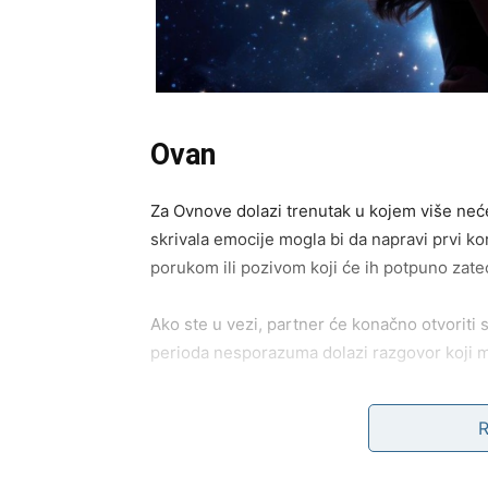
Ovan
Za Ovnove dolazi trenutak u kojem više neće
skrivala emocije mogla bi da napravi prvi k
porukom ili pozivom koji će ih potpuno zateć
Ako ste u vezi, partner će konačno otvoriti 
perioda nesporazuma dolazi razgovor koji mo
Slobodni Ovnovi imaju veliku šansu da upozn
prirodnošću. Ovaj susret neće izgledati spek
nešto mnogo ozbiljnije.