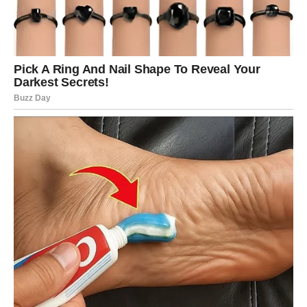
primećuje koliko pažnje dobijate. Važno je da budete
iskreni i ne igrate igrice. Danas jedna sitnica može
izazvati raspravu, ali i otvoriti vrata većoj bliskosti.
Slobodni Blizanci imaju šansu za veoma zanimljivo
poznanstvo. Moguće je dopisivanje koje prerasta u jake
emocije. Osoba koja ulazi u vaš život deluje potpuno
drugačije od svega što ste do sada imali.
Sudbina vam danas šalje osobu koja će vas naterati da
drugačije gledate na ljubav.
Rak
Rakovi će biti posebno emotivni. Srce vam govori jedno,
razum drugo, ali danas će emocije pobediti. Mnogi Rakovi
konačno će priznati sebi koliko im je stalo do jedne