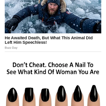
Slobodni pripadnici znaka mogli bi obnoviti kontakt sa
osobom iz prošlosti. Iako ste mislili da je priča završena,
sudbina ima drugačije planove. Jedna poruka mogla bi
pokrenuti lavinu emocija.
Ovo je dan kada Bikovi shvataju da prava ljubav ne
nestaje lako.
Blizanci
Blizanci će tokom 3. juna biti u centru pažnje. Vaša
harizma i energija privlače ljude gde god da se pojavite.
Mnogi će želeti vaše društvo, ali samo jedna osoba
uspeće da probudi nešto posebno u vama.
Ako ste zauzeti, partner može pokazivati ljubomoru jer