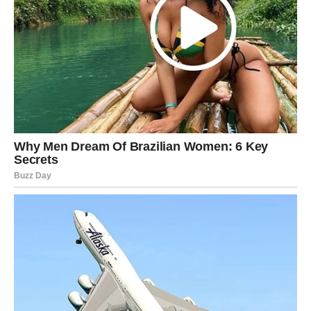
Veče donosi jake emocije i osećaj da se nešto veliko
sprema.
Škorpija
Škorpije danas osećaju da se nešto menja u njihovom
ljubavnom životu. Intuicija vam je veoma jaka i tačno
osećate ko je iskren prema vama, a ko ne.
Ako ste u vezi, partner će pokazati veliku potrebu za
bliskošću. Mnogi odnosi danas mogu postati ozbiljniji i
stabilniji. Jedan razgovor menja tok veze.
Slobodne Škorpije mogle bi doživeti veoma snažan
susret. Privlačnost će biti gotovo sudbinska. Osećaćete
kao da tu osobu poznajete mnogo duže nego što je to