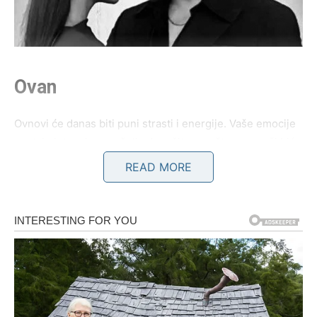
Ovan
Ovnovi će danas biti puni strasti i energije. Vaše emocije
postaju intenzivne, a želja da rešite ono što vas muči biće
jača nego ikada. Ako ste u vezi, moguće je da dolazi do
READ MORE
ozbiljnog razgovora koji će promeniti odnos nabolje.
Partner želi više pažnje i iskrenosti, a vi ćete konačno
pokazati emocije bez zadrške.
Slobodni Ovnovi mogli bi doživeti neočekivan susret sa
osobom koja ih već neko vreme posmatra iz daljine. Ovo
neće biti običan flert. Osećaćete snažnu povezanost već
pri prvom razgovoru. Neko će pokušati da vam se približi