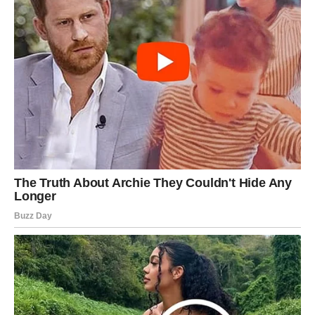
Vaga
Vage danas privlače ljubav bez truda. Vaša energija biće
nežna, zavodljiva i posebna. Ako ste u vezi, partner će
želeti više romantike, a vi ćete imati potrebu da unesete
toplinu i emocije u odnos.
Moguće je lepo iznenađenje, poklon ili neočekivan
izlazak koji će probuditi stare varnice. Neki pripadnici
znaka konačno će rešiti nesporazum koji traje već neko
vreme.
Slobodne Vage imaju veoma zanimljiv dan pred sobom.
Jedan susret može delovati slučajno, ali iza njega stoji
mnogo više nego što mislite. Sudbina vas vodi ka osobi
sa kojom možete ostvariti posebnu povezanost.