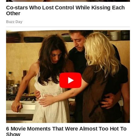
Jarčevi danas deluju hladno, ali u sebi kriju ogromne
emocije. Neko pokušava da vam se približi, ali vi još uvek
razmišljate o prošlosti.
Ako ste u vezi, partner želi više pažnje i topline. Ne
dozvolite da obaveze unište ono što imate. Jedna iskrena
rečenica danas može promeniti mnogo toga.
Slobodni Jarčevi mogli bi dobiti neočekivanu poruku od
osobe koja ih nikada nije zaboravila. Moguće je
obnavljanje kontakta i razgovor koji vraća emocije za koje
ste mislili da su nestale.
Veče donosi snažnu energiju pomirenja i emotivnog
otvaranja.