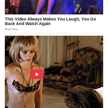
komplikacija. Umorni ste od nejasnih odnosa i konačno
želite nekoga ko zna šta oseća.
Ako ste zauzeti, partner može tražiti ozbiljniji razgovor o
budućnosti. Iako ćete u početku pokušati da izbegnete
temu, shvatićete da je vreme za iskrenost.
Slobodni Strelčevi mogli bi upoznati osobu koja unosi
potpuno novu energiju u njihov život. Susret je moguć
preko prijatelja, društvenih mreža ili tokom kraćeg
putovanja.
Ovo je dan kada vam sudbina pokazuje da prava osoba
dolazi onda kada prestanete da bežite od emocija.
Jarac