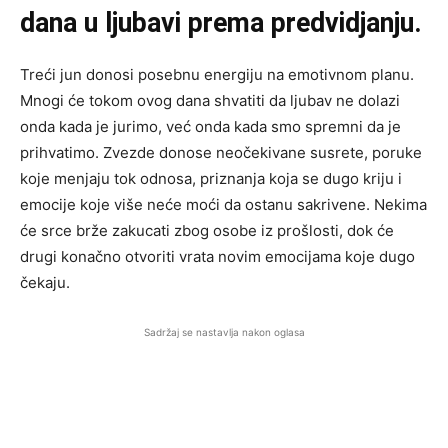
dana u ljubavi prema predvidjanju.
Treći jun donosi posebnu energiju na emotivnom planu.
Mnogi će tokom ovog dana shvatiti da ljubav ne dolazi
onda kada je jurimo, već onda kada smo spremni da je
prihvatimo. Zvezde donose neočekivane susrete, poruke
koje menjaju tok odnosa, priznanja koja se dugo kriju i
emocije koje više neće moći da ostanu sakrivene. Nekima
će srce brže zakucati zbog osobe iz prošlosti, dok će
drugi konačno otvoriti vrata novim emocijama koje dugo
čekaju.
Sadržaj se nastavlja nakon oglasa