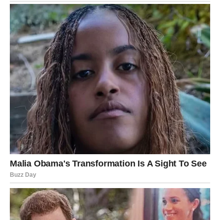
Devica
Device danas pokušavaju da sakriju emocije, ali im to
neće polaziti za rukom. Neko primećuje svaki vaš pogled i
svaku promenu raspoloženja. Ako ste u vezi, partner želi
više otvorenosti i nežnosti.
Mnogi pripadnici ovog znaka danas će razmišljati o tome
da li da daju drugu šansu osobi koja ih nije zaboravila.
Zvezde pokazuju da kajanje postoji sa druge strane.
Slobodne Device mogle bi započeti zanimljivo
dopisivanje koje će vrlo brzo prerasti u nešto ozbiljnije.
Neko vas posmatra mnogo duže nego što mislite.
Ovo je dan kada sudbina želi da vam pokaže da ljubav
dolazi onda kada prestanete da je kontrolišete.