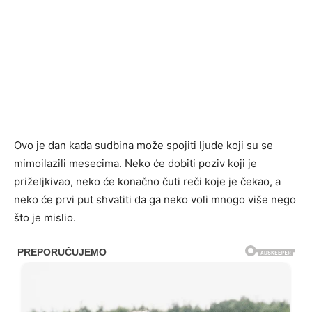
Ovo je dan kada sudbina može spojiti ljude koji su se
mimoilazili mesecima. Neko će dobiti poziv koji je
priželjkivao, neko će konačno čuti reči koje je čekao, a
neko će prvi put shvatiti da ga neko voli mnogo više nego
što je mislio.