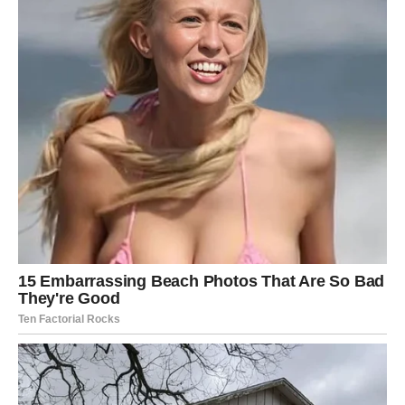
Ribe
Ribe će danas biti među najvećim miljenicima sudbine
kada je ljubav u pitanju. Emocije koje ste dugo potiskivali
sada izlaze na površinu.
Ako ste zauzeti, partner će pokazati koliko mu značite.
Mogući su veoma romantični trenuci, nežne poruke i
razgovori koji vraćaju veru u ljubav.
Slobodne Ribe imaju ogromnu šansu za novo poznanstvo
koje može prerasti u ozbiljnu priču. Neko ulazi u vaš život
potpuno neočekivano, ali sa jakom emocijom.
Ovo je dan kada ćete osetiti da ljubav zaista može
promeniti sve.