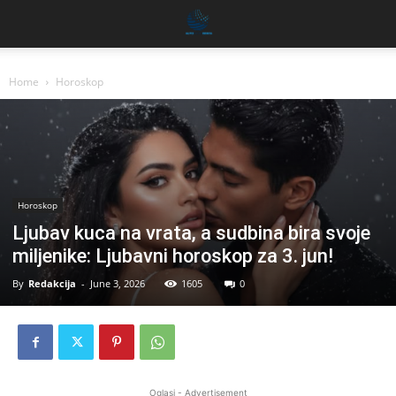
Home
Horoskop
Horoskop
Ljubav kuca na vrata, a sudbina bira svoje
miljenike: Ljubavni horoskop za 3. jun!
By
Redakcija
-
June 3, 2026
1605
0
Oglasi - Advertisement