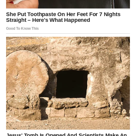
osobe.
Ako ste u vezi, partner će želeti više nežnosti i pažnje.
Ovo je idealan trenutak za iskren razgovor, pomirenje ili
obnavljanje bliskosti koja se izgubila zbog svakodnevnih
problema.
Slobodni Rakovi mogli bi dobiti znak od osobe koju
nikada nisu preboleli. Moguće je iznenadno javljanje,
slučajan susret ili pogled koji vraća stare emocije.
Veče donosi snažnu romantičnu energiju. Neko će upravo
danas shvatiti da ste vi osoba koju traži.
Lav