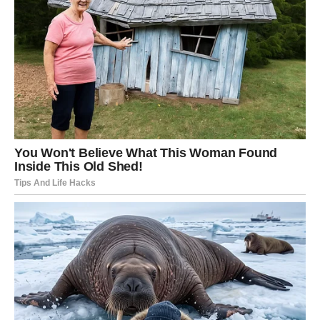
kroz poruku ili društvene mreže, a upravo iz tog kontakta
može nastati nešto mnogo veće.
Veče donosi pojačane emocije i mogućnost romantičnog
iznenađenja.
Bik
Bikovi danas konačno spuštaju emotivne zidove. Dugo
ste pokušavali da delujete hladno i smireno, ali srce više
ne može da ćuti. Ako ste zaljubljeni, sada je pravi
trenutak da pokažete šta osećate.
Partner će želeti da čuje iskrenost i sigurnost, a vi ćete
imati priliku da odnos podignete na viši nivo. Neki Bikovi
će razgovarati o zajedničkoj budućnosti, selidbi ili
ozbiljnim planovima.