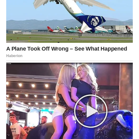
zaista slučaj.
Jedna poruka ili poziv tokom večeri mogu vam potpuno
promeniti raspoloženje.
Strelac
Strelčevi danas žele ljubav bez ograničenja i