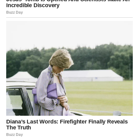
Lavovi danas sijaju posebnom energijom. Ljubav vam
dolazi onda kada najmanje očekujete. Ako ste zauzeti,
partner će želeti više vremena sa vama i pokazati koliko
mu značite.
Mnogi Lavovi biće prijatno iznenađeni nečijim gestom
pažnje. Jedna osoba želi da vam pokaže koliko joj je
stalo, ali je dugo skrivala emocije.
Slobodni Lavovi mogli bi upoznati osobu koja ih ostavlja
bez daha. Privlačnost će biti trenutna i veoma snažna.
Ovaj susret neće ličiti ni na jedan prethodni.
Posebno su naglašeni večernji sati, kada emocije postaju
intenzivne i kada je moguć početak veoma važne
ljubavne priče.