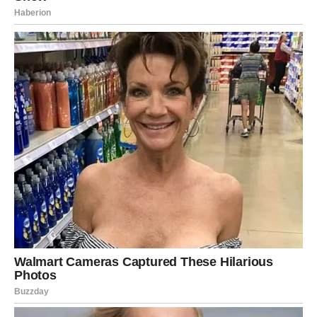
Vodolija
Vodolije danas osećaju veliku potrebu za ljubavlju i
bliskošću, iako to retko pokazuju. Ako ste u vezi, partner
će želeti više pažnje i jasnije pokazivanje emocija.
Mnogi odnosi danas prolaze kroz važnu fazu. Ili ćete
shvatiti koliko vam je stalo do nekoga ili ćete konačno
odlučiti da zatvorite vrata prošlosti.
Slobodne Vodolije mogu upoznati osobu koja ih potpuno
fascinira. Razgovor će teći lako, a privlačnost će biti
obostrana od samog početka.
Zvezde vam danas šalju priliku za ljubav koja može trajati
mnogo duže nego što očekujete.