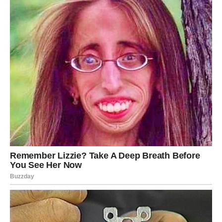
Škorpija
Škorpije danas doživljavaju emotivni vrhunac. Vaša strast,
dubina i intenzitet sada dolaze do izražaja.
U vezama dolazi do otkrivanja istine – ali ne nužno lake.
Može biti ljubavi, ali i ljubomore, sumnji ili skrivenih
osećanja.
Ako postoji nešto što je bilo tajno – danas izlazi na videlo.
Slobodne Škorpije mogu doživeti fatalan susret koji
menja sve.
Ovo je dan kada ljubav postaje opsesija – ali i
transformacija.