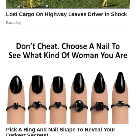
Ovo je dan kada birate ljubav – ali samo onu koja je prava.
Devica
Device danas ulaze u fazu emotivnog buđenja. Vi ste
često racionalni, ali danas nema analize – samo osećanja.
U vezama dolazi do razjašnjenja. Ako ste sumnjali u
partnera ili u odnos – danas ćete dobiti istinu.
Može doći i do neočekivanih priznanja – i vaših i tuđih.
Slobodne Device mogu shvatiti da su emocije prema
nekome mnogo jače nego što su mislile.
Danas učite da je ranjivost zapravo snaga.