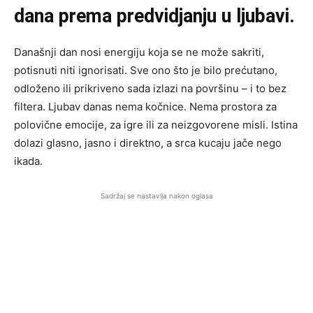
dana prema predvidjanju u ljubavi.
Današnji dan nosi energiju koja se ne može sakriti,
potisnuti niti ignorisati. Sve ono što je bilo prećutano,
odloženo ili prikriveno sada izlazi na površinu – i to bez
filtera. Ljubav danas nema kočnice. Nema prostora za
polovične emocije, za igre ili za neizgovorene misli. Istina
dolazi glasno, jasno i direktno, a srca kucaju jače nego
ikada.
Sadržaj se nastavlja nakon oglasa