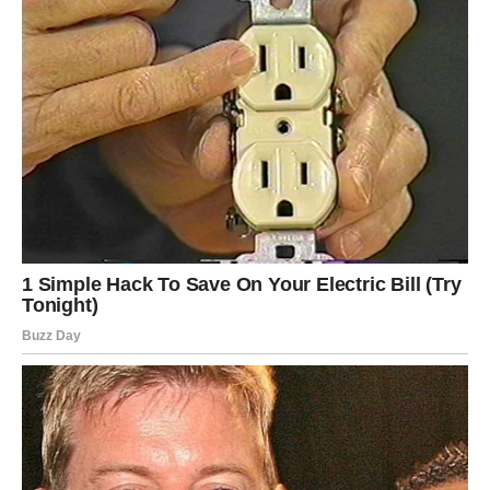
Strelac
Strelčevi danas osećaju potrebu za istinom i slobodom.
Ne želite više da budete u odnosima koji vas sputavaju.
U vezi dolazi do razgovora koji može promeniti sve. Ako
nema iskrenosti – vi odlazite.
Ali ako postoji prava emocija – odnos se podiže na viši
nivo.
Slobodni Strelčevi mogu upoznati nekoga ko im potpuno
menja pogled na ljubav.
Danas birate autentičnost – bez kompromisa.