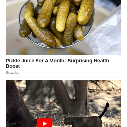
U vezi dolazi do dubljeg povezivanja, ali samo ako ste
spremni na iskren razgovor. Slobodni Bikovi mogu
shvatiti da neko iz njihove blizine već dugo gaji emocije.
Ovo je dan kada shvatate šta zaista želite – i više ne
pristajete na manje.
Blizanci
Blizanci danas ne mogu pobeći od istine. Iako ste skloni
da racionalizujete emocije, danas srce vodi glavnu reč.
U vezama dolazi do razotkrivanja – bilo vaših, bilo
partnerovih osećanja. Neke tajne mogu izaći na videlo, ali
to će doneti oslobađanje.
Slobodni Blizanci mogu doživeti iznenadno priznanje koje