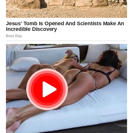
Slobodne Vodolije mogu doživeti iznenadnu privlačnost
koja prerasta u nešto ozbiljno.
Ovo je dan kada shvatate da prava ljubav ne oduzima
slobodu – već je daje.
Ribe
Ribe danas žive ljubav u punom intenzitetu. Vaša intuicija
je na vrhuncu, a emocije vas vode.
U vezi dolazi do dubokog povezivanja, ali i mogućeg
razotkrivanja iluzija.
Ako ste idealizovali nekoga – danas vidite realnost.