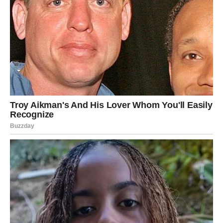
Jarac
Jarčevi danas skidaju emotivne barijere. Vi ste poznati po
kontroli, ali danas kontrola popušta.
U vezama dolazi do priznanja koje može iznenaditi i vas i
partnera. Pokazujete emocije koje ste dugo skrivali.