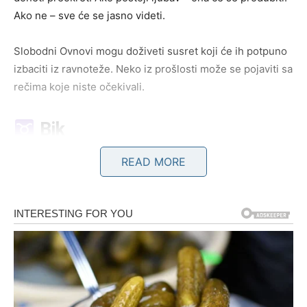
Ako ne – sve će se jasno videti.
Slobodni Ovnovi mogu doživeti susret koji će ih potpuno
izbaciti iz ravnoteže. Neko iz prošlosti može se pojaviti sa
rečima koje niste očekivali.
Bik
READ MORE
Bikovi danas ulaze u fazu emotivnog razotkrivanja. Vi ste
znak koji voli sigurnost, ali danas vas univerzum gura van
zone komfora.
Ako ste skrivali emocije – sada ćete ih priznati. Ako ste
sumnjali – danas ćete dobiti odgovor. Nema više
nagađanja.