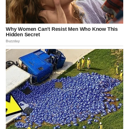
Slobodni Rakovi mogu doživeti sudbinski susret ili
poruku koja menja sve. Ovo nije običan dan – ovo je
trenutak kada ljubav dolazi bez upozorenja.
Lav
Lavovi danas ne mogu da ignorišu ono što osećaju.
Ponos i ego padaju u drugi plan – jer emocije postaju
jače.
U vezama dolazi do suočavanja. Ako postoji nešto što vas
muči – danas ćete to izgovoriti. I partner će morati da
odgovori iskreno.
Slobodni Lavovi mogu privući osobu koja ih vidi onakvima
kakvi zaista jesu – bez maski.