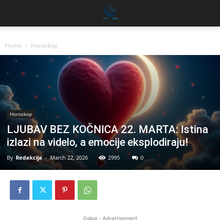
Home
Horoskop
Horoskop
LJUBAV BEZ KOČNICA 22. MARTA: Istina
izlazi na videlo, a emocije eksplodiraju!
By
Redakcija
-
March 22, 2026
2995
0
Oglasi - Advertisement