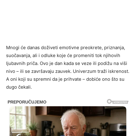
Mnogi će danas doživeti emotivne preokrete, priznanja,
suočavanja, ali i odluke koje će promeniti tok njihovih
ljubavnih priča. Ovo je dan kada se veze ili podižu na viši
nivo – ili se završavaju zauvek. Univerzum traži iskrenost.
A oni koji su spremni da je prihvate – dobiće ono što su
dugo čekali.