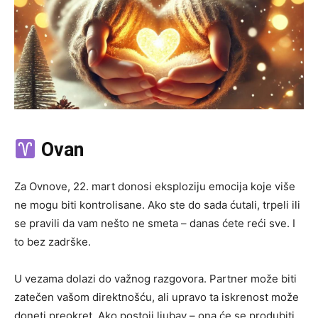
Ovan
Za Ovnovе, 22. mart donosi eksploziju emocija koje više
ne mogu biti kontrolisane. Ako ste do sada ćutali, trpeli ili
se pravili da vam nešto ne smeta – danas ćete reći sve. I
to bez zadrške.
U vezama dolazi do važnog razgovora. Partner može biti
zatečen vašom direktnošću, ali upravo ta iskrenost može
doneti preokret. Ako postoji ljubav – ona će se produbiti.