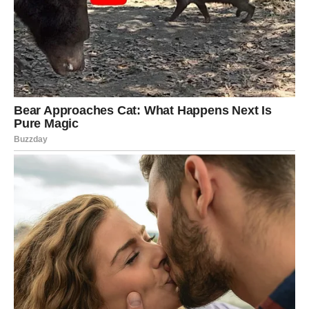
će ih zateći. Osoba za koju niste mislili da oseća nešto –
može vas potpuno iznenaditi.
Danas je ključno da slušate intuiciju, a ne samo razum.
Rak
Rakovi danas osećaju sve intenzivnije nego inače. Vaše
emocije su pojačane, a srce vam jasno govori šta je istina.
Ako ste u vezi – očekujte duboke razgovore koji mogu
promeniti dinamiku odnosa. Partner može konačno
otvoriti dušu.
Ako ste dugo čekali da neko pokaže emocije – danas je
taj dan.