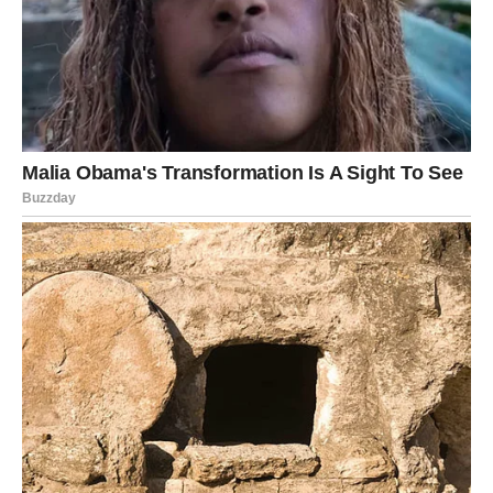
Slobodni Jarčevi mogu se otvoriti prema nekome ko im
uliva sigurnost.
Ovo je dan kada shvatate da ljubav nije slabost – već
snaga.
Vodolija
Vodolije danas doživljavaju emotivno buđenje. Vaša
potreba za slobodom sada se susreće sa dubokim
emocijama.
U vezi dolazi do iskrenog razgovora koji može doneti
novo razumevanje.
Ako ste bili distancirani – danas se otvarate.