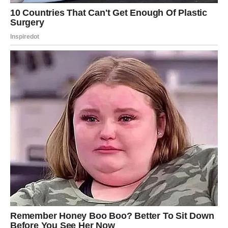
Slobodne Ribe mogu doživeti romantičan susret koji
deluje kao sudbina.
Ovo je dan kada birate između sna i istine – i konačno
vidite šta je stvarno.