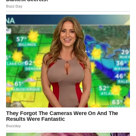
Vaga
Vage danas stoje pred važnim emotivnim izborom. Vi
težite balansu, ali danas balans ne postoji – postoji samo
istina.
U vezi dolazi do trenutka kada morate odlučiti – ostajete
ili odlazite.
Partner može zahtevati jasnoću, a vi više ne možete
odlagati odgovor.
Slobodne Vage mogu se naći između dve osobe ili dve
opcije – ali srce će jasno pokazati pravac.
Ovo je dan kada prestajete da ugađate drugima i birate
sebe.