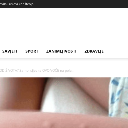
avila i uslovi korištenja
SAVJETI
SPORT
ZANIMLJIVOSTI
ZDRAVLJE
ŽIVOTA? Samo isijecite OVO VOĆE na pola...