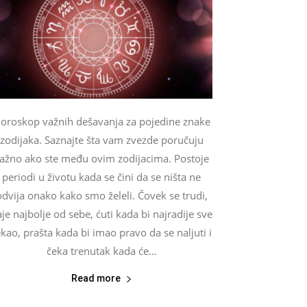
oroskop važnih dešavanja za pojedine znake
zodijaka. Saznajte šta vam zvezde poručuju
ažno ako ste među ovim zodijacima. Postoje
periodi u životu kada se čini da se ništa ne
odvija onako kako smo želeli. Čovek se trudi,
je najbolje od sebe, ćuti kada bi najradije sve
ekao, prašta kada bi imao pravo da se naljuti i
čeka trenutak kada će...
Read more