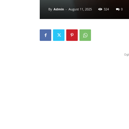
By
Admin
-
August 11, 2025
324
0
Ogl