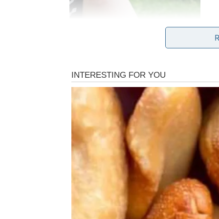
Prednosti Prirodnog Spreja
Jedna od najvećih prednosti ovog prirodnog 
bezopasan za upotrebu u prisustvu djece i k
porodice. Osim što ne ostavlja otrovne trago
posebno važno za očuvanje zdravlja svih č
komercijalni insekticidi mogu dovesti do ozb
smetnje, dok je prirodni sprej blagotvoran z
pomoći i u eliminaciji manjih postojećih k
pojavljivanja tih štetočina.