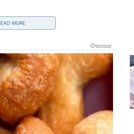
READ MORE
rješenja je njegova sigurnost. Sprej je potpuno
ućnih ljubimaca, što ga čini idealnim izborom za
ve, također ne zagađuje zrak u prostorijama, što je
lanova domaćinstva. U mnogim slučajevima,
iljnih zdravstvenih problema, uključujući respiratorne
a okolinu. Osim što odbija insekte, ovaj sprej može
olonija, čime se dodatno smanjuje mogućnost ponovnog