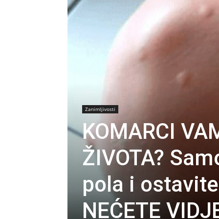
Zanimljivosti
KOMARCI VAM
ŽIVOTA? Samo
pola i ostavit
NEĆETE VIDJE