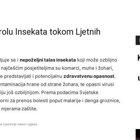
rolu Insekata tokom Ljetnih
juje se i
nepoželjni talas insekata
koji može ozbiljno
najčešćim posjetiteljima su komarci, muhe i žohari,
 predstavljati i potencijalnu
zdravstvenu opasnost
.
taminacija hrane od strane žohara, te opasni virusi
ciju još ozbiljnijom. Prema podacima Svjetske
rni za prenos bolesti poput malarije i denga groznice,
 mjerama zaštite.
se nastavlja nakon oglasa