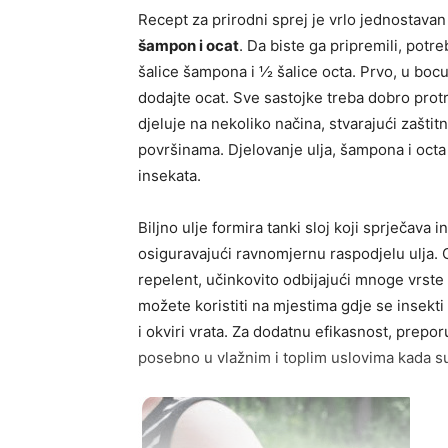
Recept za prirodni sprej je vrlo jednostavan
šampon i ocat
. Da biste ga pripremili, potr
šalice šampona i ½ šalice octa. Prvo, u bocu
dodajte ocat. Sve sastojke treba dobro prot
djeluje na nekoliko načina, stvarajući zaštit
površinama. Djelovanje ulja, šampona i octa 
insekata.
Biljno ulje formira tanki sloj koji sprječava
osiguravajući ravnomjernu raspodjelu ulja. Oc
repelent, učinkovito odbijajući mnoge vrste 
možete koristiti na mjestima gdje se insekti
i okviri vrata. Za dodatnu efikasnost, prepo
posebno u vlažnim i toplim uslovima kada su 