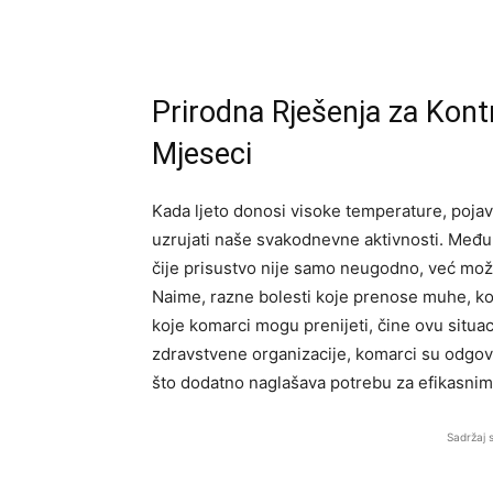
Prirodna Rješenja za Kont
Mjeseci
Kada ljeto donosi visoke temperature, pojavl
uzrujati naše svakodnevne aktivnosti. Među 
čije prisustvo nije samo neugodno, već može
Naime, razne bolesti koje prenose muhe, kon
koje komarci mogu prenijeti, čine ovu situa
zdravstvene organizacije, komarci su odgovo
što dodatno naglašava potrebu za efikasnim
Sadržaj 