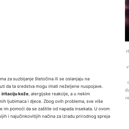
H
v
 za suzbijanje štetočina ili se oslanjaju na
uti da ta sredstva mogu imati neželjene nuspojave.
da
i
iritaciju kože
, alergijske reakcije, a u nekim
r
nih ljubimaca i djece. Zbog ovih problema, sve više
a će im pomoći da se zaštite od napada insekata. U ovom
jih i najučinkovitijih načina za izradu prirodnog spreja