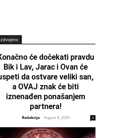
Izdvojeno
Konačno će dočekati pravdu
Bik i Lav, Jarac i Ovan će
uspeti da ostvare veliki san,
a OVAJ znak će biti
iznenađen ponašanjem
partnera!
Redakcija
August 8, 2026
-
0