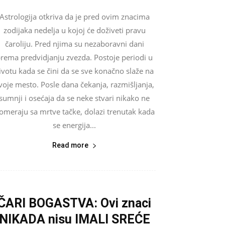
Astrologija otkriva da je pred ovim znacima
zodijaka nedelja u kojoj će doživeti pravu
čaroliju. Pred njima su nezaboravni dani
rema predvidjanju zvezda. Postoje periodi u
ivotu kada se čini da se sve konačno slaže na
voje mesto. Posle dana čekanja, razmišljanja,
sumnji i osećaja da se neke stvari nikako ne
omeraju sa mrtve tačke, dolazi trenutak kada
se energija...
Read more
ČARI BOGASTVA: Ovi znaci
NIKADA nisu IMALI SREĆE