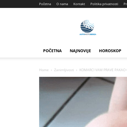
Početna
O nama
Kontakt
Politika privatnosti
Pr
Automotoberza
POČETNA
NAJNOVIJE
HOROSKOP
Home
Zanimljivosti
KOMARCI VAM PRAVE PAKAO OD 