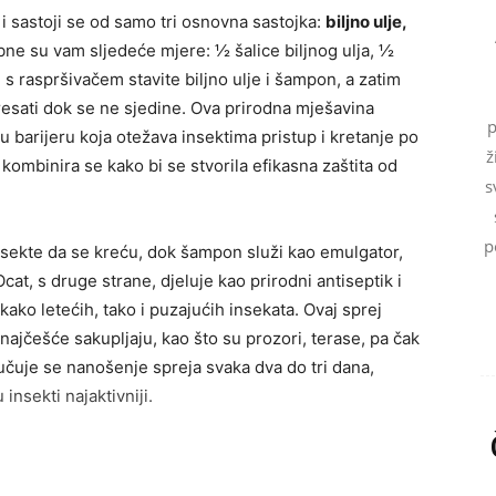
 i sastoji se od samo tri osnovna sastojka:
biljno ulje,
ebne su vam sljedeće mjere: ½ šalice biljnog ulja, ½
 s raspršivačem stavite biljno ulje i šampon, a zatim
resati dok se ne sjedine. Ova prirodna mješavina
p
nu barijeru koja otežava insektima pristup i kretanje po
ž
kombinira se kako bi se stvorila efikasna zaštita od
s
p
 insekte da se kreću, dok šampon služi kao emulgator,
at, s druge strane, djeluje kao prirodni antiseptik i
kako letećih, tako i puzajućih insekata. Ovaj sprej
 najčešće sakupljaju, kao što su prozori, terase, pa čak
ručuje se nanošenje spreja svaka dva do tri dana,
insekti najaktivniji.