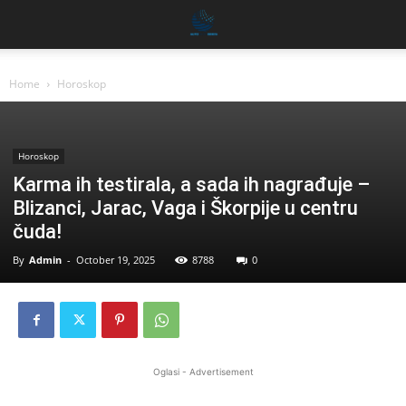
Home
Horoskop
Horoskop
Karma ih testirala, a sada ih nagrađuje –
Blizanci, Jarac, Vaga i Škorpije u centru
čuda!
By
Admin
-
October 19, 2025
8788
0
Oglasi - Advertisement