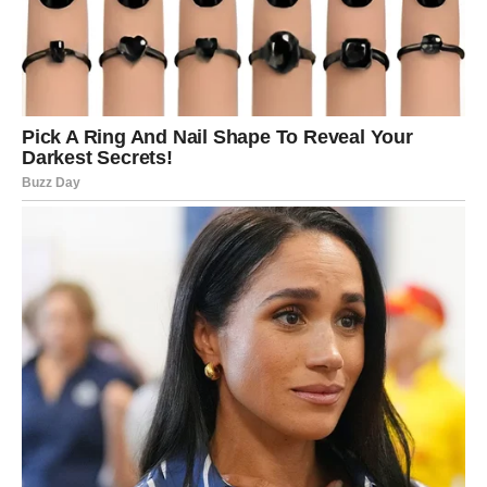
izgleda kada se pravda izjednači sa zaslugom.
U narednim nedeljama, biće u centru pažnje. Ljudi će ih
primetiti, poštovati, i tražiti njihovo mišljenje. A Vaga, sa
svojom urođenom gracioznošću i mudrošću, blistaće više
nego ikada.
Škorpije – Posle tame dolazi čudo
Ako postoji znak koji je kroz karmu prošao najdublje
lekcije – to su Škorpije. Njihova energija je intenzivna, a
njihovi padovi često teški. Ali upravo kroz bol, Škorpije se
transformišu i rađaju ponovo. Karma ih je naterala da se
suoče sa sopstvenim strahovima, sumnjama i starim
ranama. I sada, kada su naučile da otpuste ono što ne
mogu kontrolisati, univerzum im donosi nagradu koja
prevazilazi očekivanja.