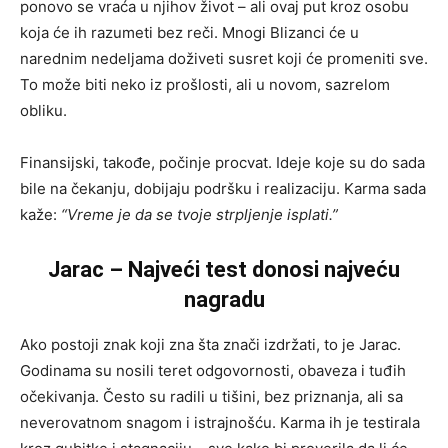
ponovo se vraća u njihov život – ali ovaj put kroz osobu
koja će ih razumeti bez reči. Mnogi Blizanci će u
narednim nedeljama doživeti susret koji će promeniti sve.
To može biti neko iz prošlosti, ali u novom, sazrelom
obliku.
Finansijski, takođe, počinje procvat. Ideje koje su do sada
bile na čekanju, dobijaju podršku i realizaciju. Karma sada
kaže:
“Vreme je da se tvoje strpljenje isplati.”
Jarac – Najveći test donosi najveću
nagradu
Ako postoji znak koji zna šta znači izdržati, to je Jarac.
Godinama su nosili teret odgovornosti, obaveza i tuđih
očekivanja. Često su radili u tišini, bez priznanja, ali sa
neverovatnom snagom i istrajnošću. Karma ih je testirala