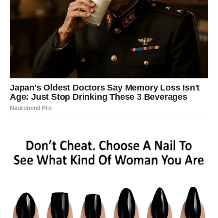
nisu im uzvraćali istom merom, a situacije koje su
izgledale obećavajuće završavale su se naglo i bez
razloga. Ipak, sve to nije bila slučajnost. Karma je želela
da Vage nauče da ne moraju uvek ugađati drugima i da
nije greh staviti sebe na prvo mesto.
Sada, kada su konačno počele da cene sopstvenu
vrednost, univerzum im uzvraća. Ljubav se vraća u život
Vaga u najlepšem mogućem obliku. To može biti novi
početak sa osobom koja ih gleda drugačijim očima ili
obnova veze koja je nekada bila važna. Ono što je sigurno
– Vage će ponovo poverovati u ljubav.
Na poslovnom planu, dolazi trenutak kada se trud
napokon prepoznaje. Projekat koji su dugo razvijale
dobiće podršku, a saradnici koji su ih ranije potcenjivali
sada će im pružati ruku. Vaga će napokon osetiti kako