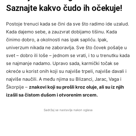
Saznajte kakvo čudo ih očekuje!
Postoje trenuci kada se čini da sve što radimo ide uzalud.
Kada dajemo sebe, a zauzvrat dobijamo tišinu. Kada
činimo dobro, a okolnosti nas ipak sapliću. Ipak,
univerzum nikada ne zaboravlja. Sve što čovek pošalje u
svet – dobro ili loše – jednom se vrati, i to u trenutku kada
se najmanje nadamo. Upravo sada, karmički točak se
okreće u korist onih koji su najviše trpeli, najviše davali i
najviše naučili. A među njima su Blizanci, Jarac, Vaga i
Škorpije –
znakovi koji su prošli kroz oluje, ali su iz njih
izašli sa čistom dušom i otvorenim srcem.
Sadržaj se nastavlja nakon oglasa