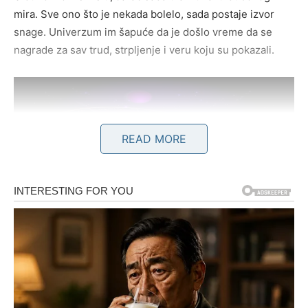
mira. Sve ono što je nekada bolelo, sada postaje izvor
snage. Univerzum im šapuće da je došlo vreme da se
nagrade za sav trud, strpljenje i veru koju su pokazali.
READ MORE
Vaga – Kada srce ponovo poveruje
Vage su znak koji uvek teži ravnoteži, ali poslednjih
meseci su bile na klackalici emocija. Ljudi koje su voleli