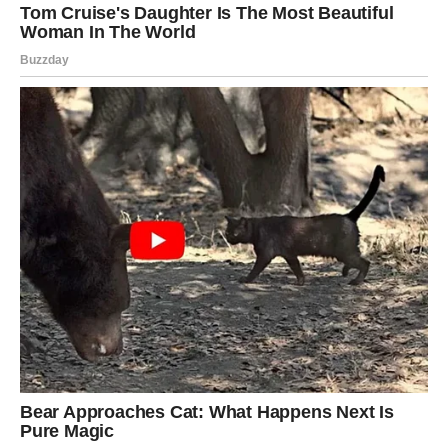
sada privlači dobre ljude, pozitivne okolnosti i obilje.
Karma kaže: “
Sve što si prošla imalo je smisla. Sada
ubiraš plodove svoje snage.”