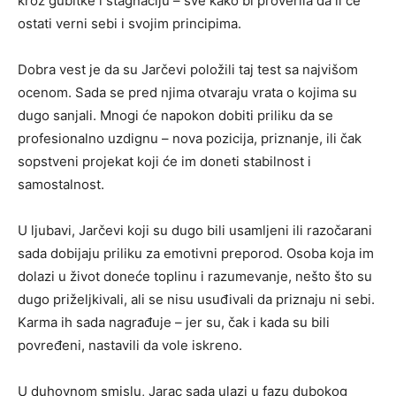
kroz gubitke i stagnaciju – sve kako bi proverila da li će
ostati verni sebi i svojim principima.
Dobra vest je da su Jarčevi položili taj test sa najvišom
ocenom. Sada se pred njima otvaraju vrata o kojima su
dugo sanjali. Mnogi će napokon dobiti priliku da se
profesionalno uzdignu – nova pozicija, priznanje, ili čak
sopstveni projekat koji će im doneti stabilnost i
samostalnost.
U ljubavi, Jarčevi koji su dugo bili usamljeni ili razočarani
sada dobijaju priliku za emotivni preporod. Osoba koja im
dolazi u život doneće toplinu i razumevanje, nešto što su
dugo priželjkivali, ali se nisu usuđivali da priznaju ni sebi.
Karma ih sada nagrađuje – jer su, čak i kada su bili
povređeni, nastavili da vole iskreno.
U duhovnom smislu, Jarac sada ulazi u fazu dubokog