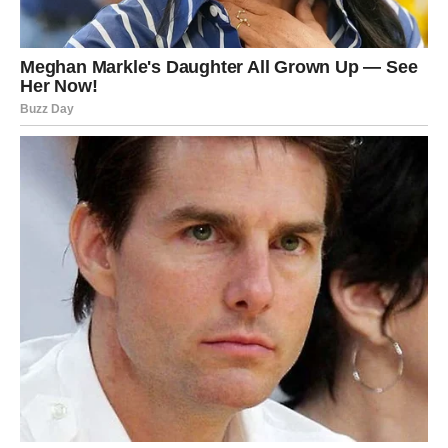
Škorpije su sada u centru čuda. Ljubavna sudbina se
menja iz korena – neko ko im je dugo bio “blizu, ali
nedostižan” konačno će im se otvoriti. Biće to susret koji
će probuditi emocije koje su mislile da više ne postoje. Za
one u vezama, sledi novo poglavlje – dublje, iskrenije,
gotovo karmičko povezivanje koje briše sve prethodne
nesporazume.
Na poslovnom planu, intuicija im postaje najjače oružje.
Škorpije će tačno znati kome mogu verovati, a koga treba
pustiti iza sebe. I upravo taj osećaj će ih dovesti do
uspeha. Neki će pokrenuti novi posao, dok će drugi
konačno naplatiti dugove prošlosti – i doslovno i
simbolično.
Duhovno, Škorpije su u velikom usponu. Njihova energija