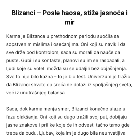
Blizanci – Posle haosa, stiže jasnoća i
mir
Karma je Blizance u prethodnom periodu suočila sa
sopstvenim mislima i osećanjima. Oni koji su navikli da
sve drže pod kontrolom, sada su morali da nauče da
puste. Gubili su kontakte, planovi su im se raspadali, a
ljudi koje su voleli možda su se udaljili bez objašnjenja.
Sve to nije bilo kazna – to je bio test. Univerzum je tražio
da Blizanci shvate da sreća ne dolazi iz spoljašnjeg sveta,
već iz unutrašnjeg balansa.
Sada, dok karma menja smer, Blizanci konačno ulaze u
fazu olakšanja. Oni koji su dugo tražili svoj put, dobijaju
jasne znakove i prilike koje će ih odvesti tačno tamo gde
treba da budu. Ljubav, koja im je dugo bila neuhvatljiva,