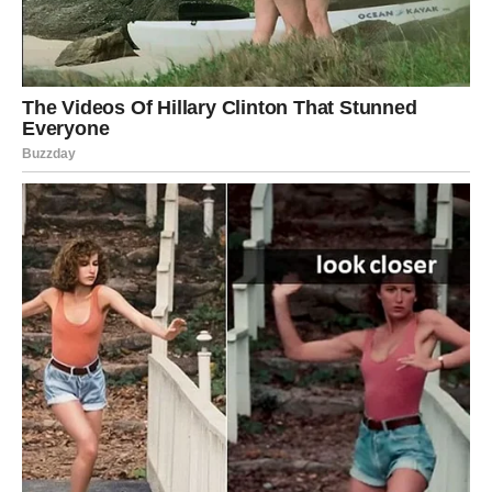
Strelac
Strelčevi tokom juna ulaze u period velikih mogućnosti.
Imaćete osećaj da vam univerzum konačno otvara vrata
koja su dugo bila zatvorena.
Ljubav donosi neočekivane obrte. Neko iz daljine ili
osoba sa kojom dugo niste imali kontakt ponovo ulazi u
vaš život. Taj susret pokrenuće lavinu emocija.
Mnogi Strelčevi će tokom ovog meseca odlučiti da
promene posao, mesto stanovanja ili način života. Više ne
želite da pristajete na manje od onoga što zaslužujete.
Kraj juna donosi veoma važnu vest vezanu za novac i
budućnost.