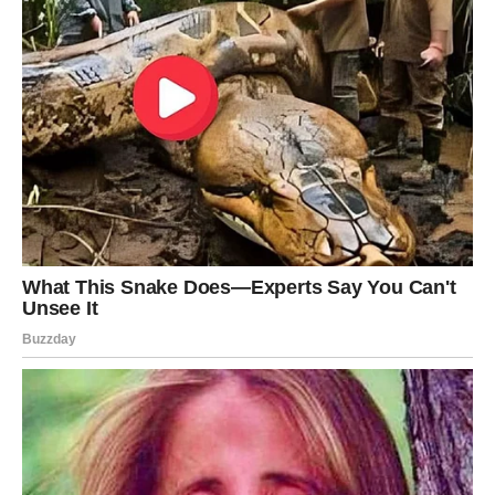
Finansije se popravljaju, posebno kroz dodatni posao ili
saradnju sa osobom kojoj verujete.
Vaga
Za Vage jun donosi emotivni vrtlog. Biće mnogo trenutaka
kada nećete znati šta osećate, ali upravo kroz taj haos
dolazite do važnih odgovora.
Neko će pokušati da vam se vrati u život i probudi stare
emocije. Međutim, zvezde vam poručuju da dobro
razmislite pre nego što otvorite srce osobi koja vas je
jednom već povredila.
Slobodne Vage očekuje veoma zanimljiv susret tokom
izlaska, putovanja ili preko posla. Privlačnost će biti