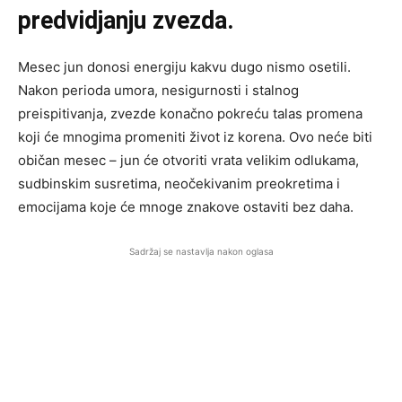
predvidjanju zvezda.
Mesec jun donosi energiju kakvu dugo nismo osetili.
Nakon perioda umora, nesigurnosti i stalnog
preispitivanja, zvezde konačno pokreću talas promena
koji će mnogima promeniti život iz korena. Ovo neće biti
običan mesec – jun će otvoriti vrata velikim odlukama,
sudbinskim susretima, neočekivanim preokretima i
emocijama koje će mnoge znakove ostaviti bez daha.
Sadržaj se nastavlja nakon oglasa