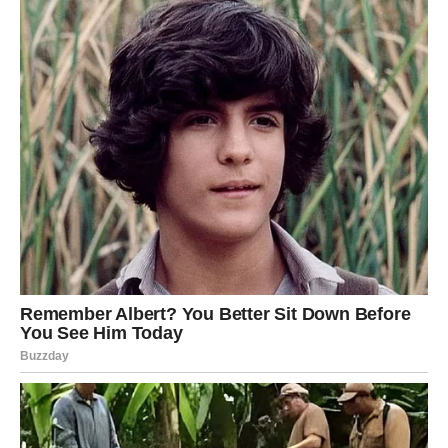
Devica
Device tokom juna konačno izlaze iz perioda
nesigurnosti. Dugo ste sumnjali u sebe i svoje odluke, ali
sada dolazi vreme kada ćete jasno znati kojim putem
želite da idete.
Sudbina vam donosi osobu koja će vas inspirisati i
motivisati da promenite životne navike. Taj susret može
početi kao prijateljstvo, ali će vrlo brzo prerasti u nešto
mnogo dublje.
Mnoge Device će tokom juna rešavati pitanja doma,
selidbe ili porodičnih odnosa. Ovaj mesec donosi veliko
rasterećenje.