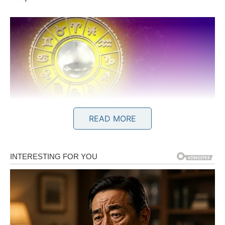
READ MORE
Ovan
Za Ovnove počinje mesec ogromne energije i velikih
preokreta. Imaćete osećaj da vam se život ubrzava iz
dana u dan. Ono što ste dugo odlagali sada više neće
moći da čeka. Pred vama je period u kojem ćete morati da