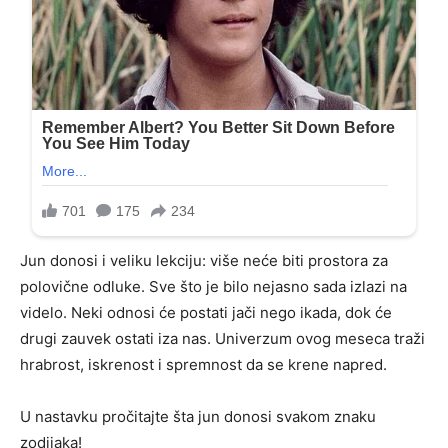
Jun donosi i veliku lekciju: više neće biti prostora za
polovične odluke. Sve što je bilo nejasno sada izlazi na
videlo. Neki odnosi će postati jači nego ikada, dok će
drugi zauvek ostati iza nas. Univerzum ovog meseca traži
hrabrost, iskrenost i spremnost da se krene napred.
U nastavku pročitajte šta jun donosi svakom znaku
zodijaka!