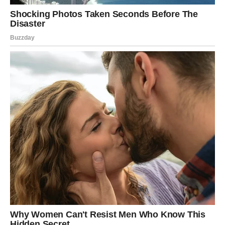
Rakovi će tokom juna biti posebno emotivni. Mnogo toga
što ste potiskivali sada izlazi na površinu. Ipak, upravo
kroz te emocije dolazi vaše oslobađanje.
Jun donosi jedan veoma važan razgovor koji će promeniti
vaš pogled na ljubav. Mnogi Rakovi će shvatiti da je
vreme da prestanu da čekaju nekoga ko nije umeo da ih
ceni.
Sudbinski susret moguć je krajem meseca i dolazi onda
kada najmanje budete očekivali. Osoba koju upoznajete
probudiće u vama emocije za koje ste mislili da više ne
postoje.
Finansijski dolazi stabilniji period, ali ćete morati da
budete oprezni sa troškovima.