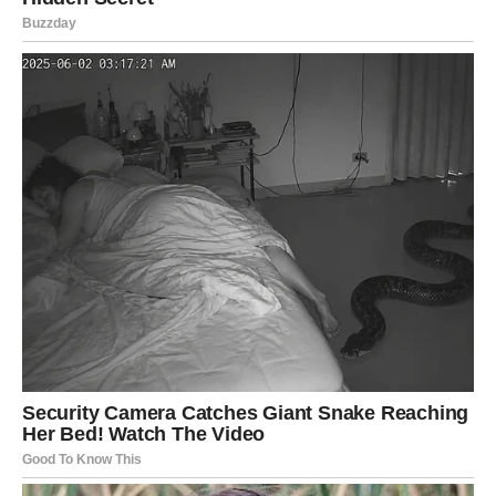
Lav
Lavovima jun donosi ogromnu želju za promenom. Više
nećete moći da podnosite odnose koji vas iscrpljuju.
Konačno ćete početi da birate sebe.
Pred vama je mesec u kojem ćete zablistati. Privlačićete
pažnju gde god da se pojavite, a mnogi Lavovi će tokom
juna imati čak dva veoma važna ljubavna susreta.
Jedna osoba iz prošlosti mogla bi ponovo da se pojavi i
izazove pravi haos u vašim emocijama. Ipak, zvezde vam
savetuju da ne donosite odluke preko noći.
Na poslu dolazi prilika za napredovanje ili novi projekat
koji će vam doneti veću zaradu.