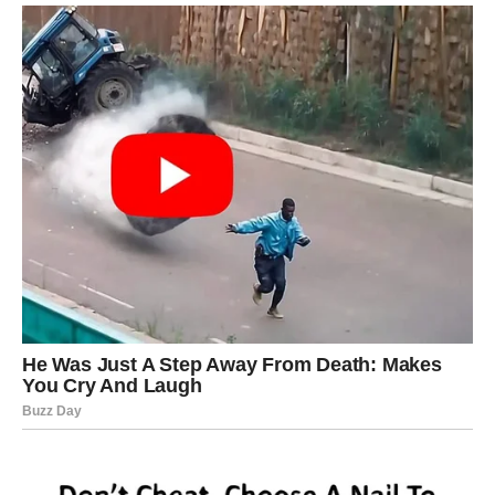
Ribe
Ribe će tokom juna imati osećaj da ih emocije vode na
sve strane, ali upravo u tome krije se njihova najveća
snaga ovog meseca.
Ljubavni život postaje veoma zanimljiv. Neko će vam
poslati poruku ili se pojaviti nakon dužeg vremena
ćutanja. Taj kontakt pokrenuće emocije koje ste
pokušavali da sakrijete.
Sudbinski susret moguć je sredinom meseca i dolazi kroz
potpuno neočekivanu situaciju. Jedna osoba će vas
gledati drugačije od svih do sada i upravo to će vas
osvojiti.