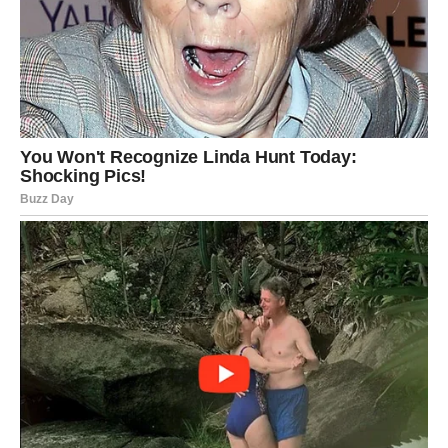
Sudbinski susret očekuje vas u trenutku kada budete
najmanje raspoloženi za ljubav. Upravo tada pojaviće se
osoba koja će vas potpuno razoružati iskrenošću.
Finansije se popravljaju, ali ćete imati i neočekivane
troškove. Važno je da ne ulazite u rizične odluke.