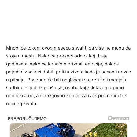
Mnogi će tokom ovog meseca shvatiti da više ne mogu da
stoje u mestu. Neko će preseći odnos koji traje
godinama, neko će konačno priznati emocije, dok će
pojedini znakovi dobiti priliku života kada je posao i novac
u pitanju. Posebno će biti naglašeni susreti koji menjaju
sudbinu – ljudi iz prošlosti, osobe koje dolaze potpuno
neočekivano, ali i razgovori koji će zauvek promeniti tok
nečijeg života.