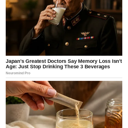
donesete važnu odluku vezanu za ljubav ili posao.
Mnogi Ovnovi će tokom juna upoznati osobu koja će ih
potpuno izbaciti iz ravnoteže. Taj susret neće ličiti ni na
šta što ste ranije doživeli. Biće dovoljno nekoliko
rečenica da osetite povezanost koja se retko događa.
Na poslovnom planu dolazi mogućnost za novi početak.
Finansijska situacija se postepeno popravlja, ali ćete
morati da budete mudri i da ne donosite impulsivne
odluke.
Bik
Bikovi ulaze u mesec u kojem će konačno početi da
vraćaju kontrolu nad svojim životom. Poslednjih meseci
ste mnogo toga trpeli i ćutali, ali jun donosi trenutak kada