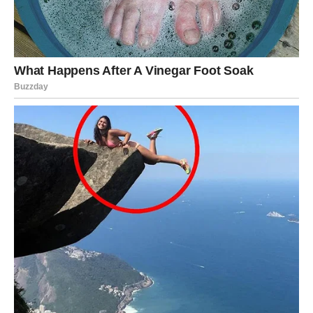
polako dolazi pred vas. Imaćete osećaj da se kockice
konačno slažu.
Ljubav će biti u centru pažnje. Mnogi Blizanci će doživeti
susret koji će ih potpuno promeniti. Osoba koja ulazi u
vaš život doneće vam osećaj sigurnosti koji dugo niste
imali.
Oni koji su zauzeti prolaziće kroz period velikih razgovora
i donošenja važnih odluka. Neki odnosi će preći na viši
nivo, dok će drugi završiti jer više nema prostora za laži i
neiskrenost.
Poslovno, stiže prilika koja se ne odbija. Jun vam donosi
mogućnost da konačno pokažete koliko vredite.
Rak