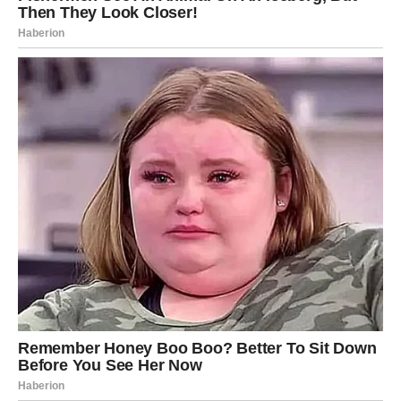
Vodolija
Vodolije tokom juna ulaze u period velikih unutrašnjih
promena. Mnogo toga ćete konačno razumeti i prestaćete
da trošite energiju na ljude koji vas ne cene dovoljno.
Sudbinski susret očekuje vas na mestu na kojem ga
najmanje očekujete. Moguće je poznanstvo preko posla,
interneta ili potpuno slučajnog razgovora.
Jun donosi i veoma važne odluke kada su porodica i
budućnost u pitanju. Neki pripadnici znaka razmišljaće o
zajedničkom životu, preseljenju ili ozbiljnom koraku u
vezi.
Finansije će biti promenljive, ali kraj meseca donosi
stabilizaciju i dobru vest.