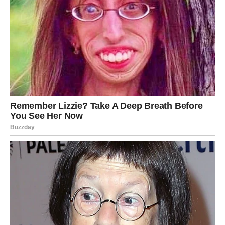
trenutna i veoma jaka.
Poslovno dolazi period novih mogućnosti i većeg
samopouzdanja. Jun vam donosi osećaj da konačno
možete više nego ranije.
Škorpija
Škorpije ulaze u jedan od najintenzivnijih perioda ove
godine. Jun donosi ogromne promene na emotivnom
planu i ništa više neće ostati isto.
Mnogi pripadnici ovog znaka doneće odluku koja će
šokirati okolinu. Neki će prekinuti odnos koji ih dugo guši,
dok će drugi konačno priznati emocije koje kriju
mesecima.