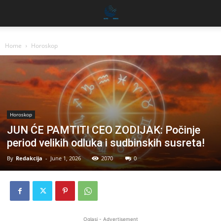
Home
Horoskop
Horoskop
JUN ĆE PAMTITI CEO ZODIJAK: Počinje
period velikih odluka i sudbinskih susreta!
By
Redakcija
-
June 1, 2026
2070
0
Oglasi - Advertisement