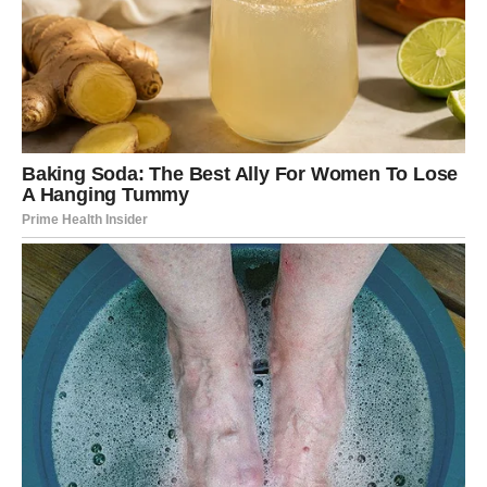
ćete jasno pokazati šta želite.
Sudbinski susret očekuje vas preko prijatelja, putovanja
ili društvenih mreža. Mnogi Bikovi će obnoviti kontakt sa
osobom koja im nikada nije izašla iz srca.
Emotivno, jun donosi veliku promenu. Oni koji su u vezi
moraće ozbiljno da razgovaraju o budućnosti. Oni
slobodni više neće pristajati na površne odnose.
Novac dolazi kroz posao koji u početku neće delovati
obećavajuće, ali će kasnije doneti veliku stabilnost.
Blizanci
Za Blizance jun predstavlja jedan od najvažnijih meseci
ove godine. Sve ono što ste dugo priželjkivali sada