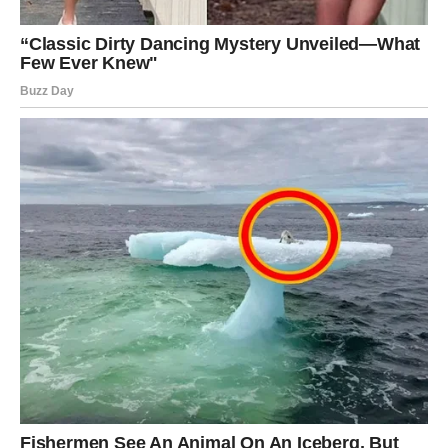
Jarac
Jarčevi će tokom juna konačno osetiti olakšanje. Period
težine i pritiska polako ostaje iza vas, a pred vama se
otvara potpuno novo poglavlje.
Emotivno dolazi trenutak istine. Neko će vam priznati
osećanja koja dugo skriva. Taj razgovor mogao bi
potpuno da promeni vaš pogled na ljubav.
Slobodni Jarčevi imaju velike šanse da upoznaju osobu
koja će odmah probuditi osećaj sigurnosti i poverenja.
Na poslovnom planu dolazi prilika za ozbiljan napredak.
Mnogi Jarčevi će tokom juna doneti odluku koja će im
promeniti finansijsku budućnost.