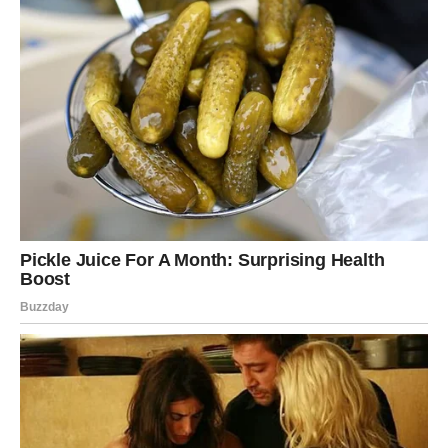
Slobodne Škorpije mogu upoznati osobu koja ih fascinira,
ali i plaši svojom snagom.
Neki će morati da preseku odnos koji ih je dugo držao u
emotivnom haosu.
Poruka dana:
Bolje kraj nego beskrajna neizvesnost.
STRELAC
Strelčevi danas mogu doživeti
neočekivani preokret u
ljubavi
. Neko ko vam je bio daleko – fizički ili emotivno –
može se približiti.
U vezi, dolazi do razjašnjenja. Ako postoji problem, sada
izlazi na površinu.