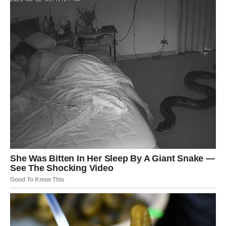
Slobodne Vage mogu doživeti ljubav na prvi pogled –
nešto što ih potpuno izbacuje iz ravnoteže.
Ali, postoji i upozorenje: neko može pokušati da se vrati
samo zato što vidi da vas gubi.
Poruka dana:
Ne pristaj na manje nego što zaslužuješ.
ŠKORPIJA
Za Škorpije, ovo je dan intenzivnih emocija. Nema
površnosti – sve ide do kraja.
Ako ste u vezi, dolazi do trenutka kada se otkriva prava
priroda odnosa. Ili se povezujete dublje nego ikad – ili se
sve raspada.