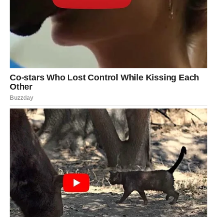
postoji – veza može završiti istog dana.
Slobodni Blizanci imaju šansu za flert koji prerasta u
nešto ozbiljnije, ali samo ako se usude da budu iskreni.
Poruka dana:
Istina oslobađa – čak i kada boli.
RAK
Rakovi su među najosetljivijima ovog dana. 17. april može
doneti
emocionalni vrhunac
– ili sreću koju ste čekali, ili
suze koje ste dugo potiskivali.
Ako ste u vezi, partner može pokazati dubinu emocija
kakvu niste očekivali. Ovo može biti trenutak kada
shvatate da ste zaista voljeni.