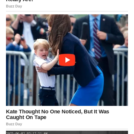
Slobodne Device mogu upoznati osobu koja donosi mir,
sigurnost i osećaj da je sve na svom mestu.
Ipak, za neke Device, ovaj dan znači i kraj iluzije.
Shvatićete da ste idealizovali nekoga ko to ne zaslužuje.
Poruka dana:
Ne voliš osobu kakva jeste – već kakva si
želeo da bude.
VAGA
Vage ulaze u dan pun emocija. 17. april može doneti
sudbinski susret ili konačan raskid
.
Ako ste u vezi, partner može tražiti jasnoću. Više nema
neodlučnosti.