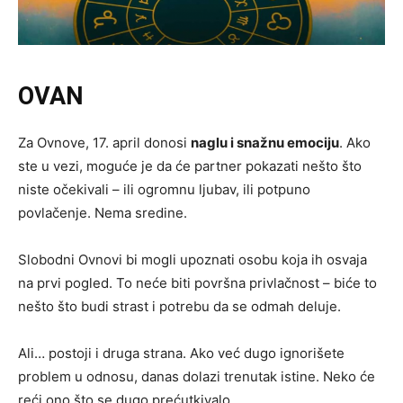
OVAN
Za Ovnove, 17. april donosi
naglu i snažnu emociju
. Ako
ste u vezi, moguće je da će partner pokazati nešto što
niste očekivali – ili ogromnu ljubav, ili potpuno
povlačenje. Nema sredine.
Slobodni Ovnovi bi mogli upoznati osobu koja ih osvaja
na prvi pogled. To neće biti površna privlačnost – biće to
nešto što budi strast i potrebu da se odmah deluje.
Ali… postoji i druga strana. Ako već dugo ignorišete
problem u odnosu, danas dolazi trenutak istine. Neko će
reći ono što se dugo prećutkivalo.