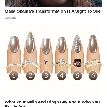
nije sve što gori istovremeno i ljubav.
Neki Lavovi će shvatiti da su davali više nego što su
dobijali. I tada dolazi odluka:
da li ostati – ili otići?
Poruka dana:
Ljubav nije borba – ako se stalno boriš,
nešto nije u redu.
DEVICA
Device danas mogu doživeti
neočekivanu emotivnu
promenu
. Neko koga ste smatrali samo prolaznim, može
pokazati da želi mnogo više.
U vezi, dolazi do stabilizacije – ali samo ako ste spremni
da otvoreno razgovarate.