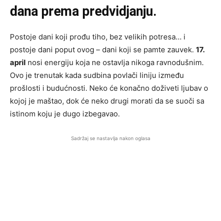
dana prema predvidjanju.
Postoje dani koji prođu tiho, bez velikih potresa… i
postoje dani poput ovog – dani koji se pamte zauvek.
17.
april
nosi energiju koja ne ostavlja nikoga ravnodušnim.
Ovo je trenutak kada sudbina povlači liniju između
prošlosti i budućnosti. Neko će konačno doživeti ljubav o
kojoj je maštao, dok će neko drugi morati da se suoči sa
istinom koju je dugo izbegavao.
Sadržaj se nastavlja nakon oglasa