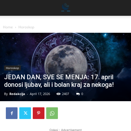
Home
Horoskop
Horoskop
JEDAN DAN, SVE SE MENJA: 17. april
donosi ljubav, ali i bolan kraj za nekoga!
By
Redakcija
-
April 17, 2026
2407
0
Oglasi - Advertisement