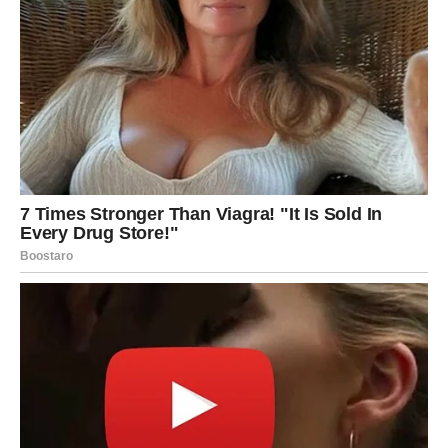
Neki Bikovi će shvatiti da ljubav koju su držali u srcu više
ne postoji. I to će boleti. Ali taj bol je put ka nečemu
mnogo većem.
Poruka dana:
Ne vraćaj se tamo gde si već jednom bio
slomljen.
BLIZANCI
Za Blizance, ovaj dan nosi
iznenađenje koje menja tok
emocija
. Neko iz prošlosti se može pojaviti niotkuda –
poruka, poziv, susret.
Pitanje je samo: da li je to ono što želite?
U vezi, dolazi do razgovora koji razotkriva sve. Nema više
skrivanja. Ako postoji ljubav – ona će se učvrstiti. Ako ne