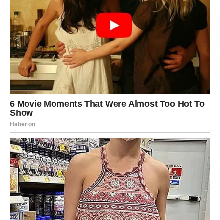
Slobodni Strelčevi imaju šansu za novu ljubav, ali samo
ako se oslobode prošlosti.
Neki će shvatiti da su čekali nekoga ko ih nikada nije
birao.
Poruka dana:
Ne čekaj nekoga ko ne dolazi.