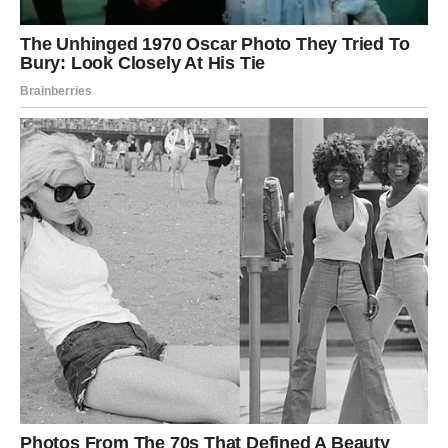
Ribe danas mogu doživeti
jedan od najvažnijih emotivnih
trenutaka u poslednje vreme
.
Ako ste u vezi, moguće je veliko priznanje, planovi za
budućnost ili čak odluka o zajedničkom životu.
Slobodne Ribe mogu upoznati osobu koja ih razume na
način na koji niko pre nije.
Ali… za neke Ribe, ovaj dan donosi bolan kraj. Shvatićete
da ste davali sve – a dobijali premalo.
I tada dolazi oslobađanje.
Poruka dana:
Ponekad kraj nije gubitak – već početak.