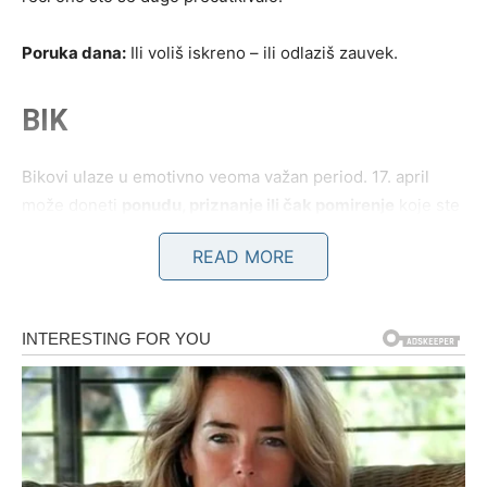
Poruka dana:
Ili voliš iskreno – ili odlaziš zauvek.
BIK
Bikovi ulaze u emotivno veoma važan period. 17. april
može doneti
ponudu, priznanje ili čak pomirenje
koje ste
dugo čekali.
READ MORE
Ako ste patili zbog nekoga – danas dolazi objašnjenje.
Neko želi da ispravi grešku.
Međutim, nemojte se zavaravati. Ovo je dan kada morate
odlučiti:
da li želite prošlost – ili novu sreću?