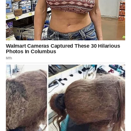
JARAC
Jarčevi danas mogu doneti odluku koja menja sve.
Ako ste u vezi, moguće je da ćete shvatiti da odnos više
nema istu težinu kao pre. I to neće biti lako prihvatiti.
Slobodni Jarčevi mogu upoznati osobu koja im vraća veru
u ljubav.
Ali, najvažnije je ovo: danas prestajete da pravite
kompromise koji vas bole.
Poruka dana:
Ne gubi sebe da bi zadržao nekoga.
VODOLIJA