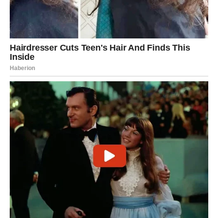
Vodolije ulaze u emotivno turbulentan dan. Moguće su
nagle promene raspoloženja, ali i iznenadne odluke.
Ako ste u vezi, partner može tražiti više pažnje ili
jasnoće. Ignorisanje problema više nije opcija.
Slobodne Vodolije mogu započeti neobičnu, ali veoma
jaku ljubavnu priču.
Neki će shvatiti da su se emotivno udaljili – i da je vreme
za kraj.
Poruka dana:
Ljubav traži prisutnost – ne samo reči.
RIBE