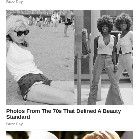
mesecima.
Ljubav donosi stabilnost – partner pokazuje razumevanje,
a slobodni Jarčevi bi mogli upoznati osobu koja im vraća
veru u emocije. Danas shvatate da se sve dešava s
razlogom i da vam univerzum donosi upravo ono što vam
je potrebno.
Vodolija
Vodolije danas ulaze u fazu prosvetljenja i spontanosti.
Ideje vam dolaze kao iz rukava, a kreativnost dostiže
vrhunac. Ovo je idealan dan za planove, dogovore i
donošenje važnih odluka.
U ljubavi, očekujte neočekivano – neko iz vaše prošlosti
može se pojaviti sa ponudom za novi početak. Ako ste u
vezi, danas je pravi trenutak da otvoreno razgovarate i
rešite sve što vas muči. Zvezde su vam naklonjene –