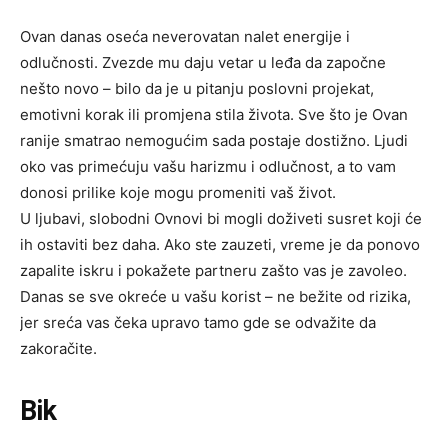
Ovan danas oseća neverovatan nalet energije i
odlučnosti. Zvezde mu daju vetar u leđa da započne
nešto novo – bilo da je u pitanju poslovni projekat,
emotivni korak ili promjena stila života. Sve što je Ovan
ranije smatrao nemogućim sada postaje dostižno. Ljudi
oko vas primećuju vašu harizmu i odlučnost, a to vam
donosi prilike koje mogu promeniti vaš život.
U ljubavi, slobodni Ovnovi bi mogli doživeti susret koji će
ih ostaviti bez daha. Ako ste zauzeti, vreme je da ponovo
zapalite iskru i pokažete partneru zašto vas je zavoleo.
Danas se sve okreće u vašu korist – ne bežite od rizika,
jer sreća vas čeka upravo tamo gde se odvažite da
zakoračite.
Bik