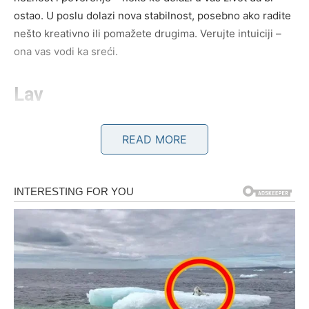
ostao. U poslu dolazi nova stabilnost, posebno ako radite
nešto kreativno ili pomažete drugima. Verujte intuiciji –
ona vas vodi ka sreći.
Lav
Lav danas sija kao nikad pre. Zvezde mu daju moć,
READ MORE
magnetizam i sposobnost da osvoji sve što poželi. Na
poslu se otvaraju vrata koja su dugo bila zatvorena, a
vaša reč sada ima težinu.
U ljubavi, Lavovi doživljavaju emotivni preporod – neko
vam pokazuje koliko ste važni, a ako ste slobodni,
očekujte iznenadan susret koji vas vraća u igru srca.
Zvezde vas pozivaju da budete hrabri i da ne potiskujete
emocije. Danas vam sudbina vraća sve što ste
velikodušno davali drugima.