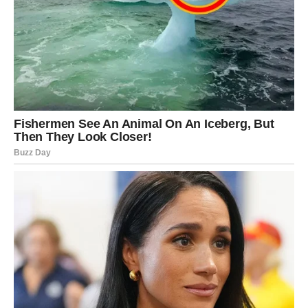
Devica
Device ulaze u fazu smirenja i razumevanja. Nakon
isrpcljujućeg perioda punog dilema, 2. novembar donosi
vam osećaj kontrole i jasnoće. Na poslu dolazi priznanje,
dok u ljubavi sledi prilika da izgladite odnos s voljenom
osobom.
Slobodne Device bi mogle sresti nekoga ko deli slične
životne vrednosti – moguće poznanstvo preko posla ili
društvenih mreža. Danas je savršen trenutak da se
fokusirate na ono što vas ispunjava i da prestanete brinuti
o stvarima koje ne možete promeniti.