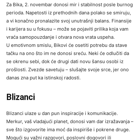
Za Bika, 2. novembar donosi mir i stabilnost posle burnog
perioda. Napetosti iz prethodnih dana polako se smiruju,
a vi konačno pronalazite svoj unutrašnji balans. Finansije
i karijera su u fokusu – može se pojaviti prilika koja vam
vraća samopouzdanje i otvara nova vrata uspeha.
U emotivnom smislu, Bikovi će osetiti potrebu da stave
tačku na ono što im ne donosi sreću. Neki će odlučiti da
se okrenu sebi, dok će drugi dati novu šansu osobi iz
prošlosti. Zvezde savetuju – slušajte svoje srce, jer ono
danas zna put ka istinskoj radosti.
Blizanci
Blizanci ulaze u dan pun inspiracije i komunikacije.
Merkur, vaš vladajući planet, donosi vam dar izražavanja –
sve što izgovorite ima moć da inspiriše i pokrene druge.
Mogući su važni razgovori, poslovni dogovori ili