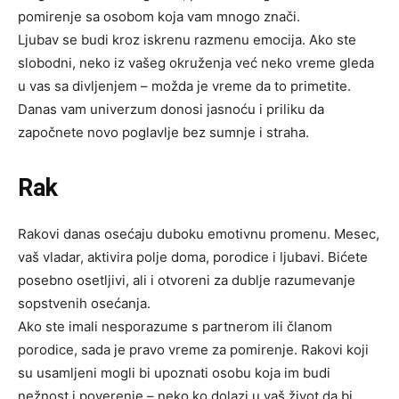
pomirenje sa osobom koja vam mnogo znači.
Ljubav se budi kroz iskrenu razmenu emocija. Ako ste
slobodni, neko iz vašeg okruženja već neko vreme gleda
u vas sa divljenjem – možda je vreme da to primetite.
Danas vam univerzum donosi jasnoću i priliku da
započnete novo poglavlje bez sumnje i straha.
Rak
Rakovi danas osećaju duboku emotivnu promenu. Mesec,
vaš vladar, aktivira polje doma, porodice i ljubavi. Bićete
posebno osetljivi, ali i otvoreni za dublje razumevanje
sopstvenih osećanja.
Ako ste imali nesporazume s partnerom ili članom
porodice, sada je pravo vreme za pomirenje. Rakovi koji
su usamljeni mogli bi upoznati osobu koja im budi
nežnost i poverenje – neko ko dolazi u vaš život da bi