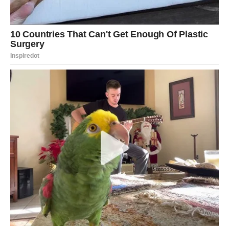
Škorpija
Škorpije su u svom elementu! Sunce u vašem znaku
donosi vam snagu, moć i sposobnost da preokrenete sve
što je do sada delovalo nemoguće. Emocionalno ste
duboki, a intuicija vam jasno pokazuje kuda dalje.
U poslu sledi napredak, moguća vest o novom projektu ili
saradnji. Ljubavni život je pun strasti – neko vas posmatra
iz daljine i sprema se da vam priđe. Ako ste zauzeti,
danas ćete imati potrebu da partneru pokažete koliko
vam znači. Sudbina vam se osmehuje – samo budite
otvoreni za promene.
Strelac