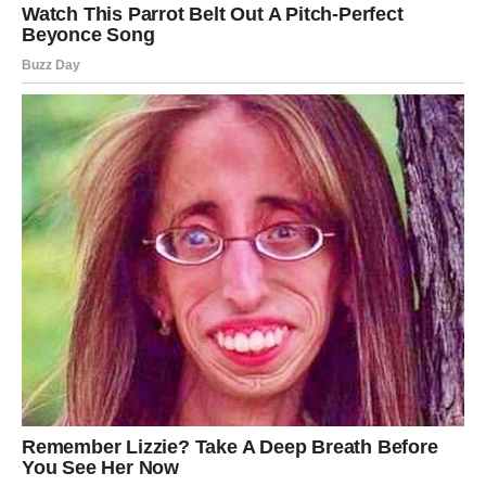
Za Strelčeve, 2. novembar je dan otkrića i novih početaka.
Energija vas vuče ka avanturi, putovanjima i istraživanju.
Ako ste dugo stagnirali, sada se konačno pomerate
napred.
Na poslu vas očekuje prilika da pokažete svoj talenat i
dobijete priznanje koje ste zaslužili. U ljubavi, slobodni
Strelčevi mogu doživeti neočekivanu romansu – možda
baš sa osobom koju su do sada smatrali prijateljem.
Zauzeti će pronaći način da vrate iskru i razbiju rutinu.
Univerzum vas vodi ka nečemu velikom.
Jarac
Jarčevi danas osećaju olakšanje – sve što je bilo teško
počinje da se rešava. Planete vas podržavaju da verujete
sebi i konačno pustite prošlost. Profesionalno vas
očekuje uspeh, posebno ako ste uložili trud u prethodnim