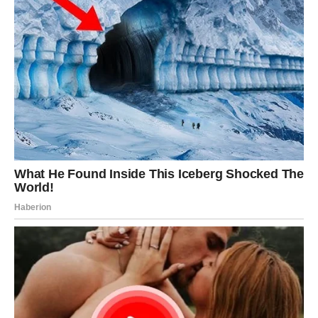
upravo danas.
U ljubavi, dan donosi toplinu i nežnost – moguće je
pomirenje, romantičan susret ili poruka koja budi
emocije. U poslu se pojavljuje prilika za saradnju koja će
vam otvoriti nova vrata. Budite hrabri, jer sreća zaista
kuca – samo je pustite unutra.