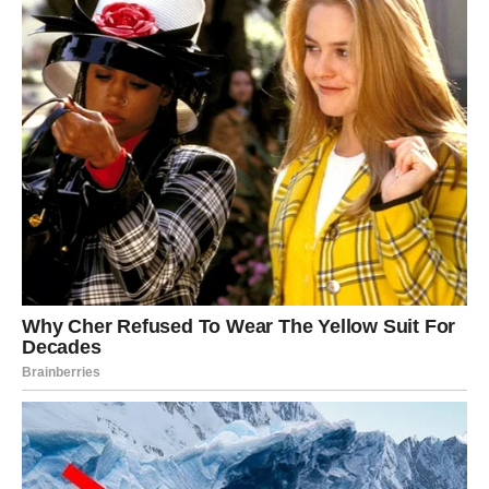
samo sledite intuiciju.
Ribe
Ribe danas osećaju čaroliju. Intuicija vam je jača nego
ikad, a univerzum vam šalje znakove kroz snove i
slučajnosti. Ako ste u potrazi za odgovorom, dobićete ga