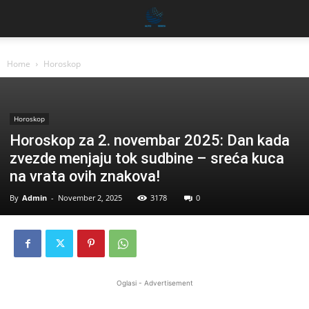
Home
Horoskop
Horoskop
Horoskop za 2. novembar 2025: Dan kada
zvezde menjaju tok sudbine – sreća kuca
na vrata ovih znakova!
By
Admin
-
November 2, 2025
3178
0
Oglasi - Advertisement