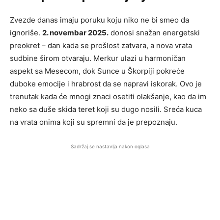
Zvezde danas imaju poruku koju niko ne bi smeo da
ignoriše.
2. novembar 2025.
donosi snažan energetski
preokret – dan kada se prošlost zatvara, a nova vrata
sudbine širom otvaraju. Merkur ulazi u harmoničan
aspekt sa Mesecom, dok Sunce u Škorpiji pokreće
duboke emocije i hrabrost da se napravi iskorak. Ovo je
trenutak kada će mnogi znaci osetiti olakšanje, kao da im
neko sa duše skida teret koji su dugo nosili. Sreća kuca
na vrata onima koji su spremni da je prepoznaju.
Sadržaj se nastavlja nakon oglasa