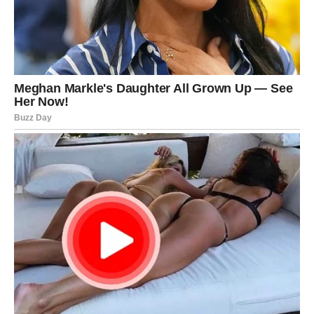
Vaga
Vage danas osećaju jak uticaj Venere, planete ljubavi. Ovo
je dan za radost, lepotu i iskrene emocije. Mnogi će
poželeti da promene izgled, urede dom ili iznenade
voljenu osobu nečim posebnim.
Na poslu vas očekuju priznanje i podrška, a vaše ideje
mogu doneti novi početak. U ljubavi, Vage koje su u vezi
obnavljaju strast, dok slobodne mogu upoznati osobu
koja ih odmah osvoji šarmom i pažnjom. Zvezde vam
danas pružaju sve – samo otvorite srce.