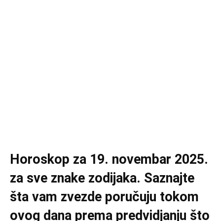
Horoskop za 19. novembar 2025.
za sve znake zodijaka. Saznajte
šta vam zvezde poručuju tokom
ovog dana prema predvidjanju što