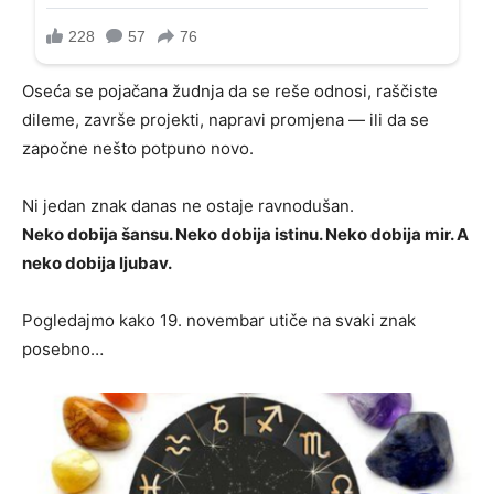
Oseća se pojačana žudnja da se reše odnosi, raščiste
dileme, završe projekti, napravi promjena — ili da se
započne nešto potpuno novo.
Ni jedan znak danas ne ostaje ravnodušan.
Neko dobija šansu. Neko dobija istinu. Neko dobija mir. A
neko dobija ljubav.
Pogledajmo kako 19. novembar utiče na svaki znak
posebno…