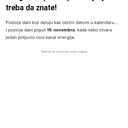
treba da znate!
Postoje dani koji deluju kao obični datumi u kalendaru…
I postoje dani poput
19. novembra
, kada nebo otvara
jedan potpuno novi kanal energije.
Sadržaj se nastavlja nakon oglasa