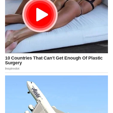
Najvažnije od svega — Device će prestati da sumnjaju u
sebe.
Sudbina im pokazuje da trud nikada nije bio uzaludan.
Sve što su gradile polako, pažljivo i predano — sada
donosi rezultate.
BIK — Povratak sigurnosti i
nagrada za vernost sebi
Bikovi su znak koji zna šta znači ostati veran — ljudima,
emocijama, snovima. Ali ponekad su ostajali predugo
tamo gde su davali više nego što su dobijali.