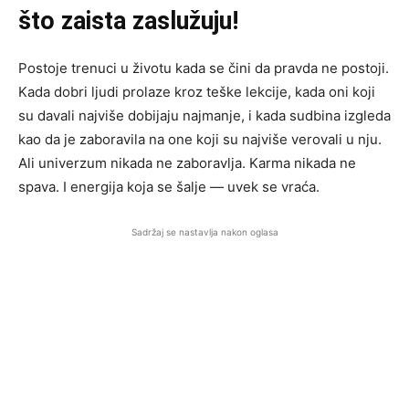
što zaista zaslužuju!
Postoje trenuci u životu kada se čini da pravda ne postoji.
Kada dobri ljudi prolaze kroz teške lekcije, kada oni koji
su davali najviše dobijaju najmanje, i kada sudbina izgleda
kao da je zaboravila na one koji su najviše verovali u nju.
Ali univerzum nikada ne zaboravlja. Karma nikada ne
spava. I energija koja se šalje — uvek se vraća.
Sadržaj se nastavlja nakon oglasa