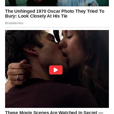
Ribe su znak koji nosi emocije sveta. One razumeju bol
drugih, pomažu bez pitanja i veruju čak i kada su
povređene.
Njihova empatija ih je često iscrpljivala. Njihova dobrota
ih je često dovodila do razočaranja.
Ali sada dolazi nešto što se može opisati samo jednom
rečju — čudo.
Velika pravda za Ribe dolazi kroz sudbinski preokret koji
menja tok života. Ne postepeno. Ne polako. Već iznenada.
Mnoge Ribe će doživeti:
ostvarenje sna za koji su mislile da je nemoguć
sudbinski susret koji menja sve