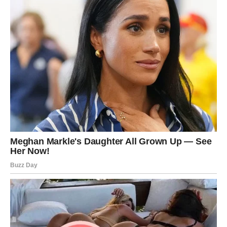
trud — neprimećen. Njihova posvećenost — očekivana.
Ali sada dolazi trenutak kada više ništa ne ostaje
skriveno.
Velika pravda za Device dolazi kroz priznanje, ali i kroz
nagrade koje imaju realan, opipljiv oblik.
Mnoge Device će doživeti:
profesionalni proboj koji menja status
finansijsku stabilnost kakvu su dugo gradile
poštovanje koje više niko ne dovodi u pitanje
osećaj lične vrednosti koji ne zavisi od drugih