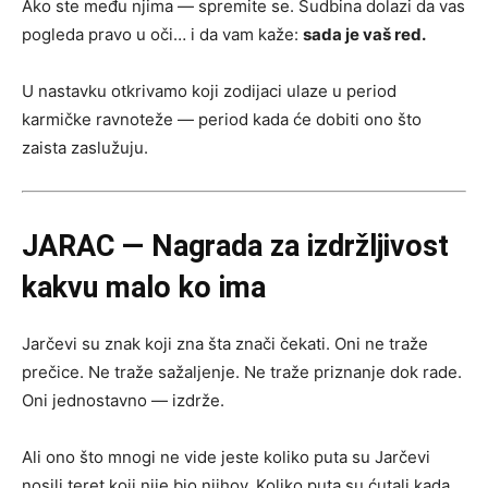
Ako ste među njima — spremite se. Sudbina dolazi da vas
pogleda pravo u oči… i da vam kaže:
sada je vaš red.
U nastavku otkrivamo koji zodijaci ulaze u period
karmičke ravnoteže — period kada će dobiti ono što
zaista zaslužuju.
JARAC — Nagrada za izdržljivost
kakvu malo ko ima
Jarčevi su znak koji zna šta znači čekati. Oni ne traže
prečice. Ne traže sažaljenje. Ne traže priznanje dok rade.
Oni jednostavno — izdrže.
Ali ono što mnogi ne vide jeste koliko puta su Jarčevi
nosili teret koji nije bio njihov. Koliko puta su ćutali kada