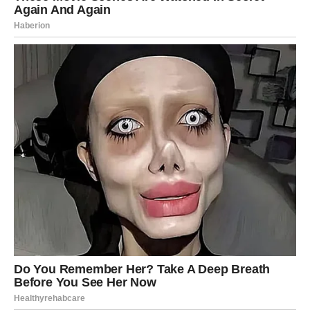
emotivno isceljenje koje zatvara stare rane
osećaj da su vođene višom silom
Ribe će shvatiti da njihova vera nikada nije bila uzaludna.
Sve što su osećale duboko u sebi — sada postaje
stvarnost.