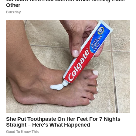
Ovaj period donosi karmičko razotkrivanje svega što je
bilo skriveno.
Ljudi koji su manipulisali — biće razotkriveni. Laži koje su
ih povredile — biće otkrivene. Situacije koje su ih slomile
— pokazaće zašto su morale da se dese.
Velika pravda za Škorpije dolazi kroz povratak lične moći.
I to nije simbolično. To je konkretno i snažno:
vraćanje kontrole nad sopstvenim životom
pobeda nad osobama koje su ih potcenile
unutrašnje oslobađanje od prošlosti