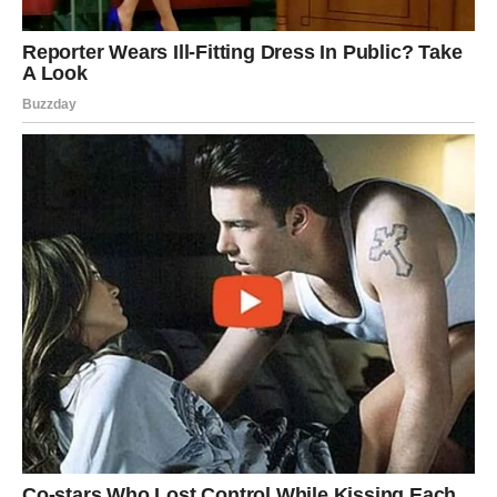
osobe koja sada dolazi drugačija. Za treće — konačno
oslobađanje od onoga što ih je držalo zarobljenima.
Ali jedno je sigurno — srce koje je toliko davalo sada više
neće biti prazno.
Sudbina im vraća toplinu koju su godinama širili.
ŠKORPIJA — Istina izlazi na
videlo, a moć se vraća tamo gde
pripada
Škorpije su prošle kroz transformacije kakve drugi ne bi
preživeli. One su znak koji se diže iz pepela — ali često
se zaboravlja koliko puta su morale da izgore da bi
ponovo ustale.