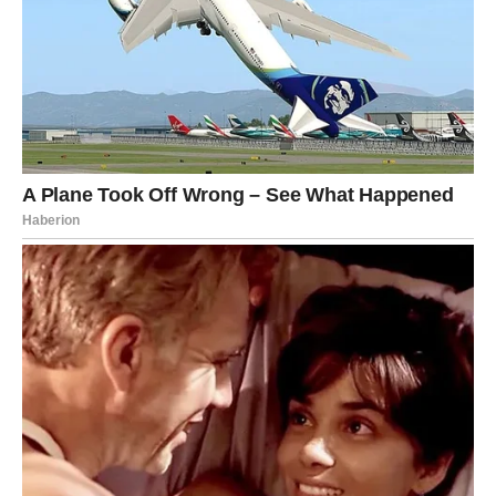
Ovaj period donosi ogromno olakšanje.
Velika pravda za Bikove dolazi kroz stabilnost koja se više
ne ruši. Sve što je bilo nesigurno — postaje jasno. Sve
što je bilo klimavo — učvršćuje se.
Mnogi Bikovi će doživeti:
finansijski rast koji uklanja dugotrajni stres
sigurnu ljubav bez straha od gubitka
priliku koja menja životni pravac
dubok osećaj unutrašnjeg mira
Bikovi više neće morati da se bore da zadrže ono što
vole. Ono što im pripada — ostaje.