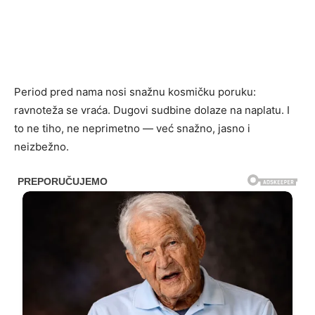
Period pred nama nosi snažnu kosmičku poruku:
ravnoteža se vraća. Dugovi sudbine dolaze na naplatu. I
to ne tiho, ne neprimetno — već snažno, jasno i
neizbežno.