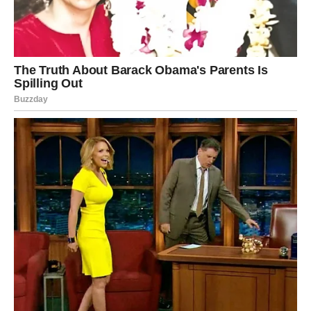
Velika pravda za Rakove dolazi kroz emocionalnu
ispunjenost kakvu nisu osetili dugo — ili nikada. Ljubav
koja dolazi sada nije lekcija. Nije test. Nije borba. To je
nagrada.
Rakovi će doživeti:
susret sa osobom koja ih vidi onakvima kakvi zaista
jesu
zatvaranje bolnih poglavlja bez gorčine
vraćanje vere u ljubav i bliskost
osećaj sigurnosti koji leči stare rane
Za neke Rakove ovo znači novu ljubav. Za druge povratak