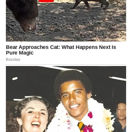
RAK — Srce koje je davalo sve,
sada prima još više
Rakovi su najviše voleli. Najviše praštali. Najviše verovali.
I često — najviše bili povređeni.
Njihova dobrota je bila njihova snaga, ali i njihova najveća
rana. Dali su emocije onima koji ih nisu razumeli. Ostajali
tamo gde su bili necenjeni. Nadali se čak i kada je sve
govorilo da treba da odu.
Ali univerzum je sve video.