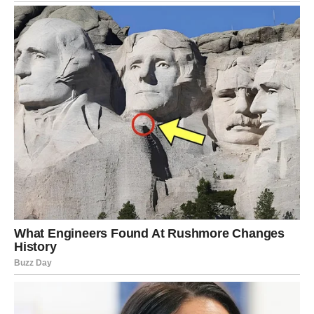
osećaj nepokolebljive snage
Škorpija više neće tražiti odgovore. Ona će ih dobiti.
Ovo je period kada univerzum poručuje:
ništa što ti je
učinjeno nije ostalo neprimećeno.
Škorpije ulaze u fazu dominacije — tihe, ali neporecive.
DEVICA — Sve što su radili u tišini
sada postaje vidljivo
Device su znak koji daje bez buke. One popravljaju,
organizuju, pomažu, rešavaju — i često ostaju u senci.
Njihova vrednost je često bila podrazumevana. Njihov