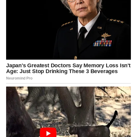
finansijski preokret koji menja život
osećaj unutrašnjeg mira kakav dugo nisu osetili
Ovo nije kratkotrajna sreća. Ovo je stabilnost koja dolazi
kao nagrada za istrajnost.
Jarčevi ulaze u period kada će konačno moći da kažu:
vredelo je.