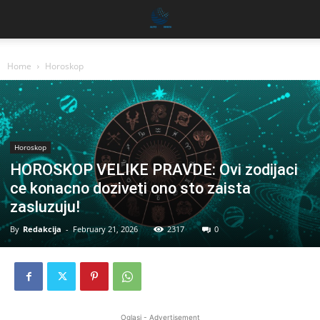
Home
Horoskop
Horoskop
HOROSKOP VELIKE PRAVDE: Ovi zodijaci
ce konacno doziveti ono sto zaista
zasluzuju!
By
Redakcija
-
February 21, 2026
2317
0
Oglasi - Advertisement