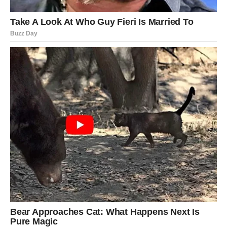
manipulacije.
Manipulacija i lažni altruizam
Jedan od najopasnijih aspekata loših ljudi je njihova
sposobnost manipulacije. Mogu se pretvarati da su
ljubazni i empatični, ali često imaju skrivene motive.