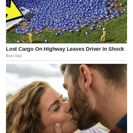
Negativna energija
Jedan od najlakših načina za prepoznavanje lošeg
čovjeka je kroz njegovu negativnu energiju. Ljudi s lošim
namjerama često zrače negativnošću koja može utjecati
na vaše emocionalno stanje. Nakon provedenog vremena
s takvim osobama, možete se osjećati iscrpljeno,
tjeskobno ili čak fizički nelagodno.
To može biti rezultat
njihove sklonosti da se žale, kritiziraju ili šire pesimizam
oko sebe. Na primjer, ako imate prijatelja koji se stalno
žali na svoj život, a vi se nakon svake interakcije osjećate
teže, to može biti znak da je vrijeme da preispitate tu
vezu.
Ova negativnost može biti vrlo štetna, pa je važno
prepoznati te signale i udaljiti se od takvih ljudi kako biste