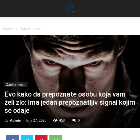
Home
Zanimljivosti
Zanimljivosti
Evo kako da prepoznate osobu koja vam
želi zlo: Ima jedan prepoznatljiv signal kojim
se odaje
By
Admin
-
July 27, 2025
458
0