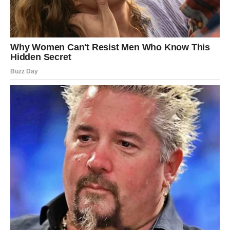
sačuvali svoje mentalno zdravlje.
Surovi i neprikladni komentari
Osobe koje imaju loše namjere često izražavaju svoju
surovost kroz nepristojne i uvredljive komentare. Ove
riječi mogu biti namjerno proračunate kako bi vas
osramotili ili kontrolirali. Njihova želja da vas povrijede
često dolazi iz ličnih frustracija ili nesigurnosti.
Na
primjer, neko može iznijeti uvredljiv komentar na vaš
izgled ili sposobnosti, a da pritom to učini na način koji
izgleda “prijateljski”. Ako primijetite da netko konstantno
iznosi uvredljive komentare koji vas povređuju, to je
siguran znak da ta osoba nije dobra za vas.
Njihova
negativnost se može manifestirati na razne načine,
uključujući verbalne napade ili pasivno-agresivne
komentare, koji su također oblik emocionalne