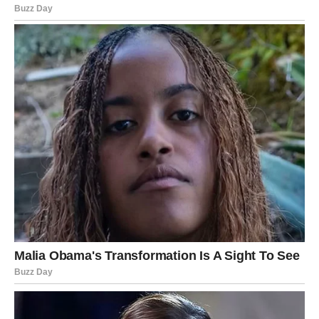
Njihova “dobrota” može biti samo sredstvo za postizanje
vlastitih ciljeva. Manipulacija može uključivati emotivno
iznuđivanje ili čak korištenje resursa i moći na način koji
vam ne koristi.
Na primjer, možda imate kolegu koji se
uvijek nudi da vam pomogne, ali to čini samo kako bi
mogao imati kontrolu nad situacijom ili kako bi kasnije
mogao nešto od vas zatražiti.
Ako primijetite da se neko
ponaša ljubazno samo kada nešto želi od vas, ili ako
osjećate da njihova ljubaznost ima skrivene motive, to
može biti znak da imate posla s manipulatorom. U takvim
situacijama, važno je postaviti jasne granice i ne dopustiti
im da vas koriste za vlastite ciljeve.
Kako se oduprijeti lošim ljudima
Iako je nemoguće potpuno eliminirati loše ljude iz našeg
života, ključno je naučiti kako da se zaštitimo od njihovog
negativnog uticaja. Prvi korak je prepoznavanje njihovih