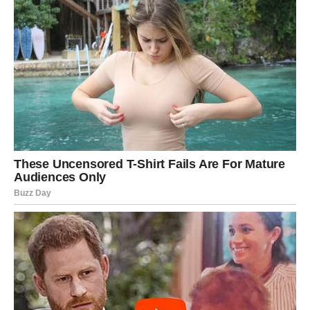
suočavanje sa izazovima koje donose loši ljudi i izgraditi
život ispunjen pozitivnim iskustvima.