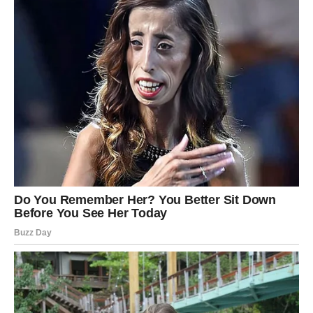
karakteristika i uspostavljanje razdaljine između sebe i
njih.
Uzimajući u obzir gorepomenute osobine, možete
naučiti kako se zaštititi i obraniti od manipulacija,
negativnosti i loših namjera. Pored toga, važno je graditi
mrežu pozitivnih odnosa s ljudima koji vas podržavaju,
inspirišu i motivišu na lični rast i sreću.
Okružite se
osobama koje vas podižu i motivišu, a to će vam pomoći
da izgradite otpornost prema lošim uticajima.
U konačnici, njegovanje vlastitog emocionalnog i
mentalnog zdravlja ključno je za uspješan život.
Stvaranjem granica i prepoznavanjem negativnih utjecaja,
možete osigurati da vaša okolina bude ispunjena
pozitivnošću i radošću. Na kraju, važno je ne zaboraviti da
je ljubav prema sebi prvi korak ka izgradnji boljeg i
sretnijeg života bez loših ljudi. Uzimajući u obzir sve
navedene savjete, možete se bolje pripremiti za