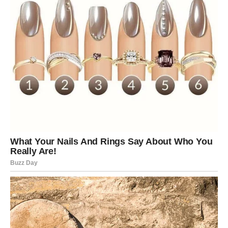
za kontrolom. Takve osobe često pokušavaju preuzeti
vođstvo u svakoj situaciji, bilo da se radi o privatnim ili
poslovnim odnosima. Njihova opsesija kontrolom obično
dolazi iz vlastitih nesigurnosti i straha od gubitka moći.
Na primjer, možda imate prijatelja koji uvijek želi odlučiti
gdje ćete ići na večeru, a da pritom nikada ne uzima u
obzir vaše želje. Ove osobe će pokušati nametnuti svoja
pravila i uvjerenja, često ignorirajući vaše potrebe i želje.
Kroz ovo ponašanje, loši ljudi mogu stvoriti osjećaj
nemoći kod onih oko sebe, što može dugoročno utjecati
na vaše emocionalno zdravlje.
Patološko laganje
U svijetu koji je ispunjen različitim oblicima komunikacije,
patološko laganje predstavlja još jedan ključni pokazatelj
loših ljudi. Ove osobe neprestano iznose neistine ili
prilagođavaju priče prema situaciji, stvarajući tako