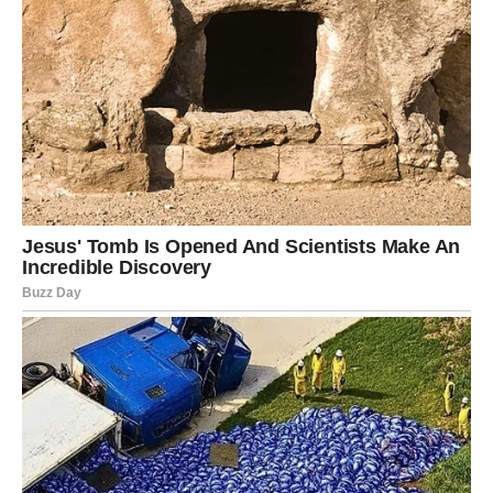
iskrivljenu verziju stvarnosti.
Na primjer, ako primijetite
da se nečije priče često mijenjaju ili se ne poklapaju, to
može biti znak da imate posla s osobom koja ne poštuje
istinu. Takvi ljudi često koriste laži kako bi izbjegli
odgovornost ili kako bi manipulisali drugima.
Njihove laži
mogu biti izuzetno uvjerljive, ali ključ leži u njihovoj
dosljednoj promjeni narativa, što može biti zbunjujuće za
one koji su oko njih.