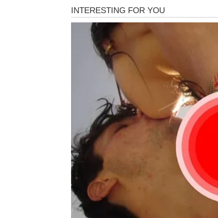
U ljubavi, moguće su situacije koje deluju
neočekivano, ili se ponašati na način koji Bli
iskrena emocija, samo zapakovana na neobi
Na poslovnom planu, haos može doneti kreat
postati nešto veliko.
Poruka za Blizance:
Ne pokušavajte da kontr
haosu krije se čista magija.
LAV – URNEBESNA SITUACIJ
Lavovi vole da drže stvari pod kontrolom, da 
Međutim, 13. april će ih potpuno izbaciti iz t
Ovaj dan donosi situaciju koja će Lavove prvo