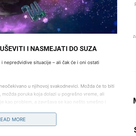
z
DUŠEVITI I NASMEJATI DO SUZA
 nepredvidive situacije – ali čak će i oni ostati
neočekivano u njihovoj svakodnevici. Možda će to biti
, možda poruka koja dolazi u pogrešno vreme, ali
inje kao problem, a završava se kao nešto smešno i
READ MORE
m trenutku pomisliti da se sve raspada – ali će se već u
Ironija sudbine biće njihov najveći saveznik tog dana.