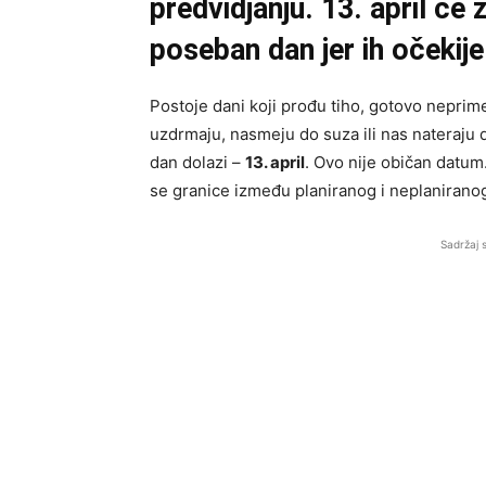
predvidjanju. 13. april će 
poseban dan jer ih očekij
Postoje dani koji prođu tiho, gotovo neprime
uzdrmaju, nasmeju do suza ili nas nateraju 
dan dolazi –
13. april
. Ovo nije običan datum
se granice između planiranog i neplaniranog
Sadržaj 