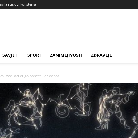
avila i uslovi korištenja
SAVJETI
SPORT
ZANIMLJIVOSTI
ZDRAVLJE
i zodijaci dugo pamtiti, jer donosi...