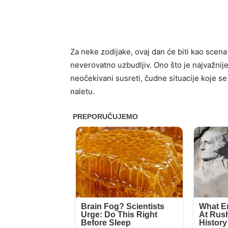
Za neke zodijake, ovaj dan će biti kao scena 
neverovatno uzbudljiv. Ono što je najvažnij
neočekivani susreti, čudne situacije koje se
naletu.