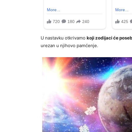
U nastavku otkrivamo
koji zodijaci će pose
urezan u njihovo pamćenje.