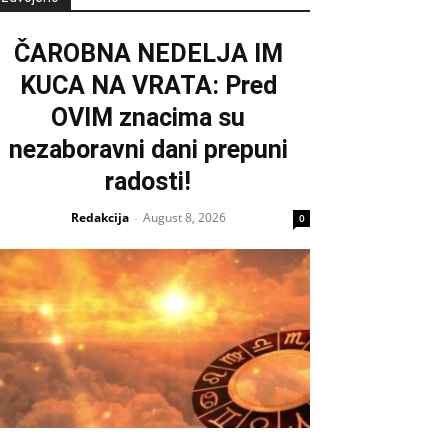
ČAROBNA NEDELJA IM
KUCA NA VRATA: Pred
OVIM znacima su
nezaboravni dani prepuni
radosti!
Redakcija
August 8, 2026
-
0