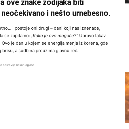
za ove znake zodijaka biti
e neočekivano i nešto urnebesno.
tno… i postoje oni drugi – dani koji nas iznenade,
da se zapitamo:
„Kako je ovo moguće?“
Upravo takav
. Ovo je dan u kojem se energija menja iz korena, gde
 brišu, a sudbina preuzima glavnu reč.
se nastavlja nakon oglasa