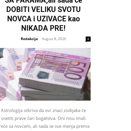
SA PARAMA,ali sada ce
DOBITI VELIKU SVOTU
NOVCA i UZIVACE kao
NIKADA PRE!
Redakcija
August 8, 2026
-
0
Astrologija otkriva da ovi znaci zodijaka će
osetiti prave čari bogatstva. Oni nisu imali
reće sa novcem, ali sada se sve menja prema