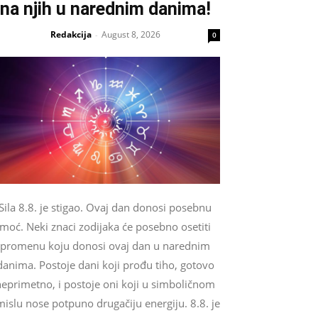
na njih u narednim danima!
Redakcija
August 8, 2026
-
0
Sila 8.8. je stigao. Ovaj dan donosi posebnu
moć. Neki znaci zodijaka će posebno osetiti
promenu koju donosi ovaj dan u narednim
danima. Postoje dani koji prođu tiho, gotovo
neprimetno, i postoje oni koji u simboličnom
mislu nose potpuno drugačiju energiju. 8.8. je