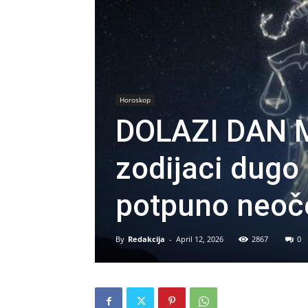
Horoskop
DOLAZI DAN MA
zodijaci dugo 
potpuno neoče
By
Redakcija
-
April 12, 2026
2867
0