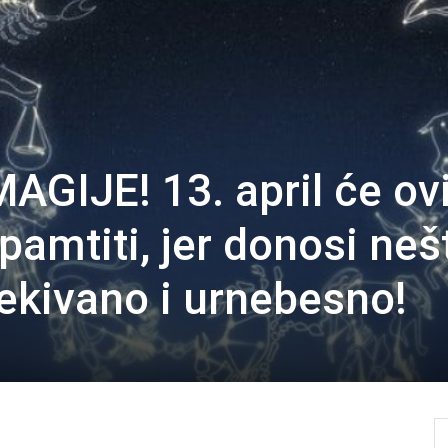
GIJE! 13. april će ov
pamtiti, jer donosi neš
kivano i urnebesno!