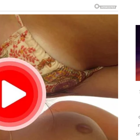
 zbunjujuće – neko može reći nešto potpuno
zance ostavlja bez reči. Ipak, iza svega toga krije se
čan način.
ivno rešenje. Ideja koja se rodi iz greške može
olišete dan – pustite da vas iznenadi. Upravo u tom
A KOJA MENJA TOK DOGAĐAJA
budu sigurni u svaki korak i da znaju šta sledi.
og balansa – i to na najbolji mogući način.
s
 zbuniti, zatim iznervirati, a na kraju –
nasmejati do