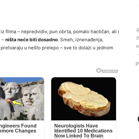
p
iz filma – nepredvidiv, pun obrta, pomalo haotičan, ali i
ž
e –
ništa neće biti dosadno
. Smeh, iznenađenja,
s
 pretvaraju u nešto prelepo – sve to dolazi u jednom
p