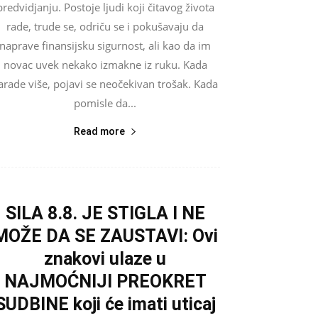
predvidjanju. Postoje ljudi koji čitavog života
rade, trude se, odriču se i pokušavaju da
naprave finansijsku sigurnost, ali kao da im
novac uvek nekako izmakne iz ruku. Kada
arade više, pojavi se neočekivan trošak. Kada
pomisle da...
Read more
SILA 8.8. JE STIGLA I NE
MOŽE DA SE ZAUSTAVI: Ovi
znakovi ulaze u
NAJMOĆNIJI PREOKRET
SUDBINE koji će imati uticaj