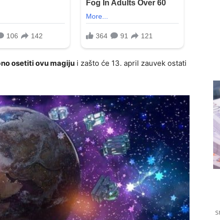
bno osetiti ovu magiju
i zašto će 13. april zauvek ostati
s