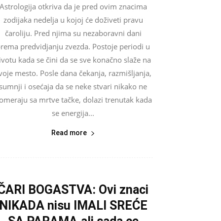
Astrologija otkriva da je pred ovim znacima
zodijaka nedelja u kojoj će doživeti pravu
čaroliju. Pred njima su nezaboravni dani
rema predvidjanju zvezda. Postoje periodi u
ivotu kada se čini da se sve konačno slaže na
voje mesto. Posle dana čekanja, razmišljanja,
sumnji i osećaja da se neke stvari nikako ne
omeraju sa mrtve tačke, dolazi trenutak kada
se energija...
Read more
ČARI BOGASTVA: Ovi znaci
NIKADA nisu IMALI SREĆE