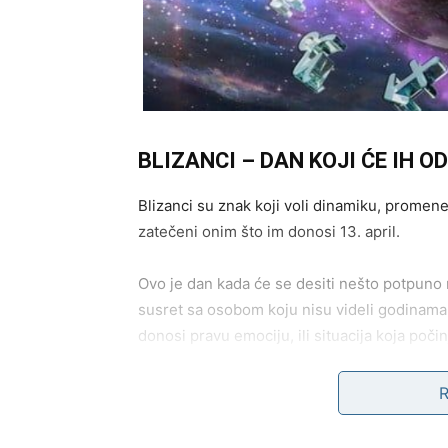
BLIZANCI – DAN KOJI ĆE IH O
Blizanci su znak koji voli dinamiku, promene i
zatečeni onim što im donosi 13. april.
Ovo je dan kada će se desiti nešto potpuno 
susret sa osobom koju nisu videli godinama
donosi pravu emociju, ili situacija koja poč
nezaboravno.
Najzanimljivije je to što će Blizanci u jedno
sledećem trenutku smejati kao nikada pre.