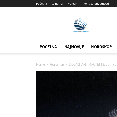
Početna
O nama
Kontakt
Politika privatnosti
Pr
Automotoberza
POČETNA
NAJNOVIJE
HOROSKOP
Home
Horoskop
DOLAZI DAN MAGIJE! 13. april će ov