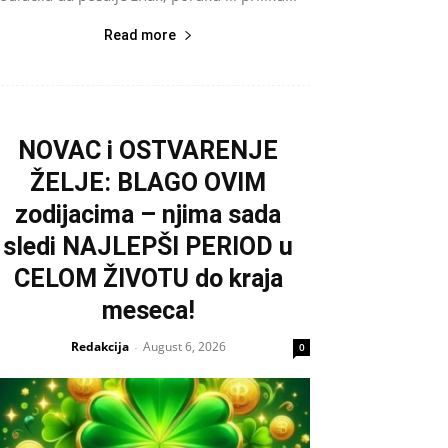
Read more
NOVAC i OSTVARENJE
ŽELJE: BLAGO OVIM
zodijacima – njima sada
sledi NAJLEPŠI PERIOD u
CELOM ŽIVOTU do kraja
meseca!
Redakcija
August 6, 2026
-
0