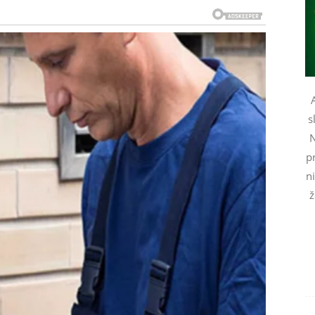
o. Možda ne odmah vidljiva, ali ogromna na duže staze.
du… realnost će vas pritisnuti još jače.
edne napete situacije.
e
s
N
pr
ja koji su čekali nedeljama, pa čak i mesecima. Ono
n
test izdržljivosti.
ž