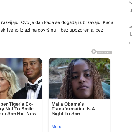
S
d
 razvijaju. Ovo je dan kada se događaji ubrzavaju. Kada
b
 skriveno izlazi na površinu – bez upozorenja, bez
k
m