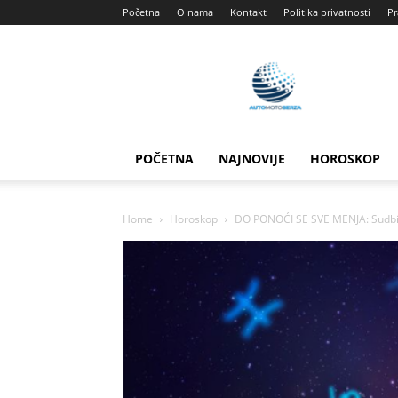
Početna
O nama
Kontakt
Politika privatnosti
Pr
Automotoberza
POČETNA
NAJNOVIJE
HOROSKOP
Home
Horoskop
DO PONOĆI SE SVE MENJA: Sudbina