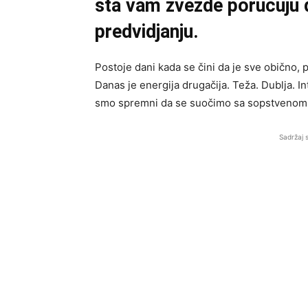
šta vam zvezde poručuju 
predvidjanju.
Postoje dani kada se čini da je sve obično,
Danas je energija drugačija. Teža. Dublja. In
smo spremni da se suočimo sa sopstvenom 
Sadržaj 