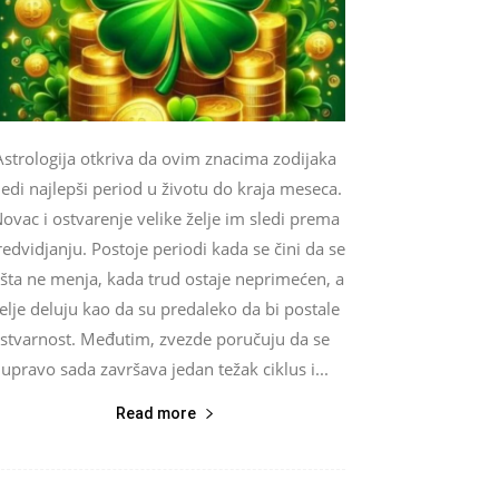
Astrologija otkriva da ovim znacima zodijaka
ledi najlepši period u životu do kraja meseca.
ovac i ostvarenje velike želje im sledi prema
edvidjanju. Postoje periodi kada se čini da se
išta ne menja, kada trud ostaje neprimećen, a
elje deluju kao da su predaleko da bi postale
stvarnost. Međutim, zvezde poručuju da se
upravo sada završava jedan težak ciklus i...
Read more