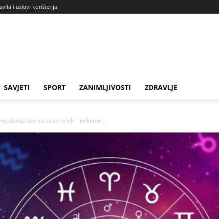
avila i uslovi korištenja
SAVJETI
SPORT
ZANIMLJIVOSTI
ZDRAVLJE
 danas testira svaki znak – nekome...