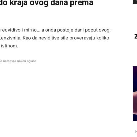
do kraja ovog dana prema
 predvidivo i mirno… a onda postoje dani poput ovog.
tenzivnija. Kao da nevidljive sile proveravaju koliko
istinom.
se nastavlja nakon oglasa