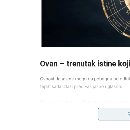
Ovan – trenutak istine ko
Ovnovi danas ne mogu da pobegnu od odluke
tepih sada izlazi pred vas jasno i glasno.
Možda je u pitanju odnos koji vas iscrpljuj
da ste se udaljili od onoga ko ste nekada bili
Sudbina vam danas postavlja pitanje:
da li 