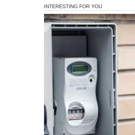
Ako izaberete hrabrost – nagrada dolazi brz
Ako nastavite da se pretvarate da je sve u re
Do ponoći je moguće iznenadno razrešenje j
Bik – nagrada za strpljenj
Bikovi danas mogu doživeti trenutak olakšan
što je delovalo kao stagnacija zapravo je bilo 
Danas stiže znak da niste čekali uzalud.
Može doći do:
pozitivnih finansijskih vesti