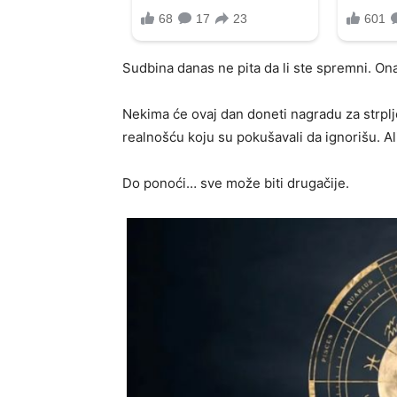
Sudbina danas ne pita da li ste spremni. On
Nekima će ovaj dan doneti nagradu za strplj
realnošću koju su pokušavali da ignorišu. Al
Do ponoći… sve može biti drugačije.