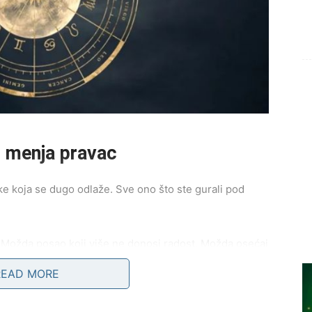
ji menja pravac
 koja se dugo odlaže. Sve ono što ste gurali pod
e. Možda posao koji više ne donosi radost. Možda osećaj
.
READ MORE
birate hrabrost ili naviku?