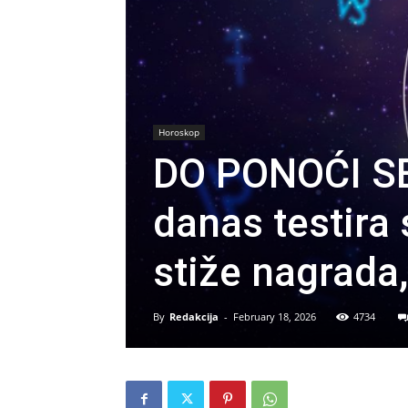
Horoskop
DO PONOĆI S
danas testira
stiže nagrada,
By
Redakcija
-
February 18, 2026
4734