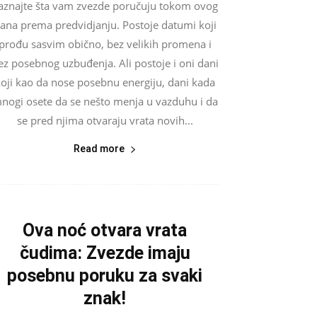
aznajte šta vam zvezde poručuju tokom ovog
ana prema predvidjanju. Postoje datumi koji
prođu sasvim obično, bez velikih promena i
ez posebnog uzbuđenja. Ali postoje i oni dani
oji kao da nose posebnu energiju, dani kada
nogi osete da se nešto menja u vazduhu i da
se pred njima otvaraju vrata novih...
Read more
Ova noć otvara vrata
čudima: Zvezde imaju
posebnu poruku za svaki
znak!