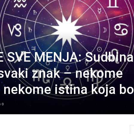
E SVE MENJA: Sudbina
 svaki znak – nekome
 nekome istina koja bol
0