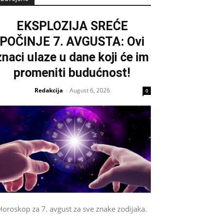
EKSPLOZIJA SREĆE
POČINJE 7. AVGUSTA: Ovi
znaci ulaze u dane koji će im
promeniti budućnost!
Redakcija
August 6, 2026
-
0
Horoskop za 7. avgust za sve znake zodijaka.