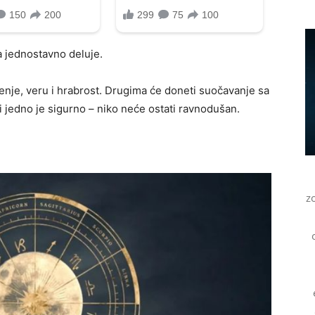
a jednostavno deluje.
enje, veru i hrabrost. Drugima će doneti suočavanje sa
i jedno je sigurno – niko neće ostati ravnodušan.
z