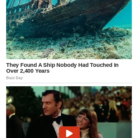
prestale da veruju da prava osoba postoji.
I upravo sada univerzum ih nagrađuje zbog toga.
Do kraja meseca Ribe ulaze u jedan od najlepših
emotivnih perioda u poslednjih nekoliko godina. Njihov
ljubavni život može se promeniti gotovo preko noći.
Osoba koja dolazi doneće im osećaj sigurnosti, nežnosti i
mira koji dugo nisu osetile.
Ono što će Ribe posebno iznenaditi jeste lakoća sa kojom
će se sve odvijati. Neće biti komplikacija, nejasnih poruka
ni emotivne distance. Sve će dolaziti prirodno, spontano i
iskreno.
Kod mnogih Riba nova ljubav počeće kroz dopisivanje ili
neočekivan kontakt. Moguće je da će upravo jedna