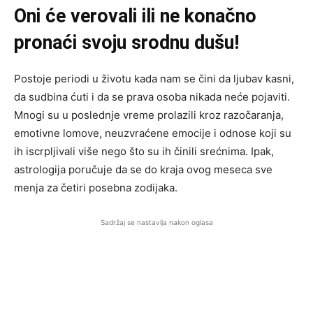
Oni će verovali ili ne konačno
pronaći svoju srodnu dušu!
Postoje periodi u životu kada nam se čini da ljubav kasni,
da sudbina ćuti i da se prava osoba nikada neće pojaviti.
Mnogi su u poslednje vreme prolazili kroz razočaranja,
emotivne lomove, neuzvraćene emocije i odnose koji su
ih iscrpljivali više nego što su ih činili srećnima. Ipak,
astrologija poručuje da se do kraja ovog meseca sve
menja za četiri posebna zodijaka.
Sadržaj se nastavlja nakon oglasa