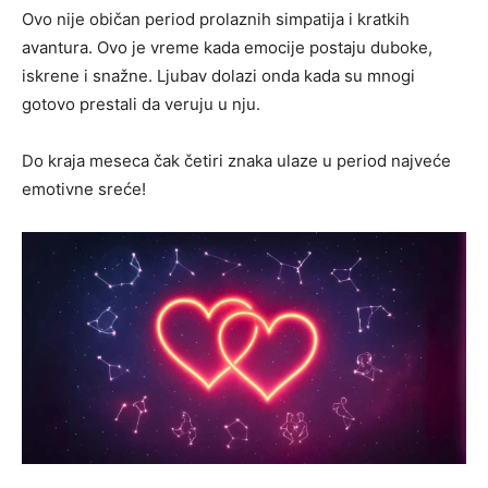
Ovo nije običan period prolaznih simpatija i kratkih
avantura. Ovo je vreme kada emocije postaju duboke,
iskrene i snažne. Ljubav dolazi onda kada su mnogi
gotovo prestali da veruju u nju.
Do kraja meseca čak četiri znaka ulaze u period najveće
emotivne sreće!