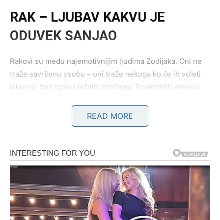
RAK – LJUBAV KAKVU JE
ODUVEK SANJAO
Rakovi su među najemotivnijim ljudima Zodijaka. Oni ne
traže savršenu osobu – oni traže nekoga ko će ih voleti
iskreno, bez igara i lažnih obećanja. Poslednjih meseci
mnogi Rakovi su bili povređeni. Davali su srce pogrešnim
ljudima, ulagali emocije tamo gde nije bilo uzvraćeno
READ MORE
istom merom i često su noću razmišljali da li će ikada
pronaći nekoga ko će ih voleti onako kako oni umeju da
vole.
Ali sudbina za njih sada sprema ogromno iznenađenje.
Do kraja meseca Rakovima dolazi osoba koja će probuditi
emocije kakve dugo nisu osetili. Biće to susret koji neće