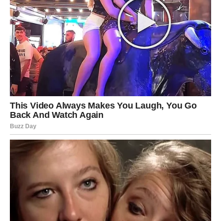
izgledati slučajno. Već pri prvom razgovoru postojaće
osećaj neverovatne bliskosti, kao da se poznaju mnogo
duže nego što zaista jeste slučaj.
Mnogi Rakovi će upoznati osobu preko prijatelja,
društvenih mreža ili tokom sasvim običnog izlaska koji u
početku neće ni delovati posebno. Međutim, upravo tada
počinje priča koja može promeniti njihov život.
Najlepše od svega je to što će ovaj odnos biti potpuno
drugačiji od prethodnih. Neće biti nesigurnosti, hladnoće
ni igranja emocijama. Rak će prvi put posle dugo vremena
osetiti mir u ljubavi.
Zauzeti Rakovi takođe ulaze u poseban period. Oni koji su
prošli kroz krize sada mogu obnoviti odnos sa partnerom
i podići ljubav na mnogo viši nivo. Kod mnogih će se javiti