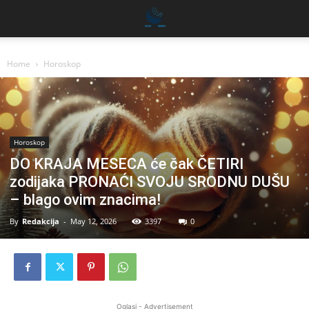
Home
Horoskop
Horoskop
DO KRAJA MESECA će čak ČETIRI
zodijaka PRONAĆI SVOJU SRODNU DUŠU
– blago ovim znacima!
By
Redakcija
-
May 12, 2026
3397
0
Oglasi - Advertisement