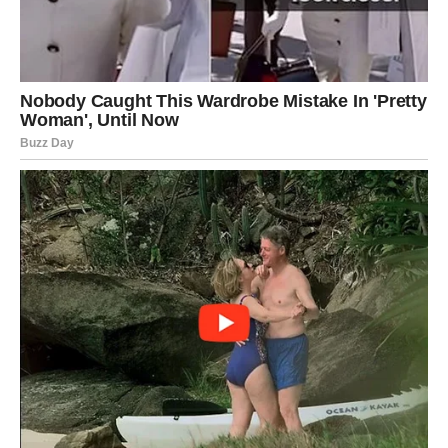
Međutim, do kraja meseca njihova emotivna sudbina
menja se iz korena.
Jedna osoba ulazi u njihov život veoma iznenada.
Moguće je da će u početku sve delovati kao običan
razgovor, prijateljski odnos ili slučajan susret, ali će se
vrlo brzo razviti snažna povezanost. Device će prvi put
imati osećaj da ih neko zaista sluša, razume i prihvata bez
potrebe da se pretvaraju.
Ono što je posebno zanimljivo jeste da mnoge Device
neće odmah priznati sebi koliko su zaljubljene. Pokušaće
da analiziraju emocije, da budu racionalne i oprezne, ali
srce će ovoga puta biti jače od razuma.
Kod slobodnih Devica moguća je ljubav sa osobom koja
dolazi iz drugog grada ili koja je dugo bila prisutna u