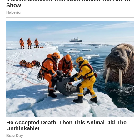
Kada Škorpija voli, ona voli potpuno. Kod nje ne postoje
polovične emocije. Ili daje sve – ili ništa. Upravo zbog
toga su mnoge Škorpije prošle kroz veoma teške
ljubavne priče koje su ih emotivno iscrpele.
Ipak, do kraja ovog meseca za njih počinje potpuno novo
poglavlje.
Zvezde najavljuju sudbinski susret koji će mnogim
Škorpijama promeniti pogled na ljubav. U pitanju je osoba
koja će ih privući neverovatnom energijom, harizmom i
emocijama koje će biti gotovo nemoguće ignorisati.
Ovo neće biti obična simpatija. Biće to odnos u kojem će
postojati jaka hemija, ali i duboka emotivna povezanost.
Škorpija će imati osećaj da je konačno pronašla nekoga
ko može da prati njen intenzitet i razume njene emocije.