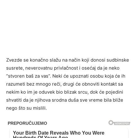
Zvezde se konačno slažu na način koji donosi sudbinske
susrete, neverovatnu privlačnost i osećaj da je neko
“stvoren baš za vas”. Neki će upoznati osobu koja će ih
razumeti bez mnogo reči, drugi će obnoviti kontakt sa
nekim ko im je oduvek bio blizak srcu, dok će pojedini
shvatiti da je njihova srodna duša sve vreme bila bliže
nego što su mislili.