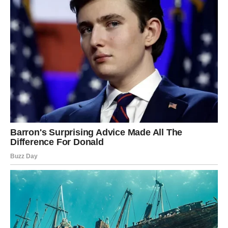
RIBE – OSTVARUJE IM SE
EMOTIVNI SAN
Ribe su znak koji najviše veruje u srodne duše,
sudbinske susrete i ljubav koja traje zauvek. Iako su
često bile razočarane, negde duboko u sebi nikada nisu