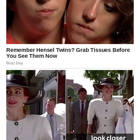
razgovori o zajedničkom životu, veridbi ili ozbiljnim
planovima za budućnost.
Sudbina Rakovima šalje ono što su dugo čekali – ljubav
koja ostaje.
DEVICA – KONAČNO DOLAZI
NEKO KO ĆE RAZUMETI
NJIHOVO SRCE
Device često deluju hladno i rezervisano, ali istina je
potpuno drugačija. Njihovo srce je veliko, samo retko
kome dopuštaju da ga zaista vidi. Upravo zbog toga
mnoge Device dugo ostaju same ili ulaze u odnose u
kojima ne mogu potpuno da se opuste.