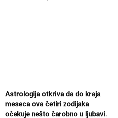
Astrologija otkriva da do kraja
meseca ova četiri zodijaka
očekuje nešto čarobno u ljubavi.