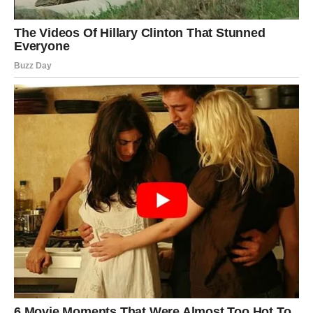
njihovom životu, ali nikada nisu gledali jedno drugo na taj
način. Sada se sve menja.
Za zauzete Device dolazi period ogromne emotivne
bliskosti. Partner će pokazati više pažnje, nežnosti i
razumevanja nego ikada ranije. Mnogi odnosi će postati
stabilniji i ozbiljniji.
Sudbina Devicama donosi ono što im je najviše
nedostajalo – osobu pored koje neće morati da glume
snagu.
ŠKORPIJA – STRAST, SUDBINA I
LJUBAV KOJA MENJA CEO
ŽIVOT