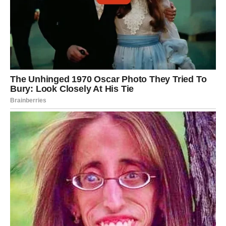
poruka promeniti sve.
Ribe će konačno imati osećaj da ne moraju da se bore za
pažnju i ljubav. Osoba koja dolazi pokazivaće emocije
jasno i otvoreno, a to će im vratiti veru u ljubav.
Zauzete Ribe očekuju veoma emotivni trenuci sa
partnerom. Mnogi će obnoviti bliskost, rešiti
nesporazume i ponovo osetiti leptiriće kao na početku
veze.
Za neke Ribe kraj meseca može doneti čak i odluku o
zajedničkom životu, veridbi ili velikom koraku u ljubavi.
Sudbina im konačno pokazuje da prava ljubav ipak
postoji.