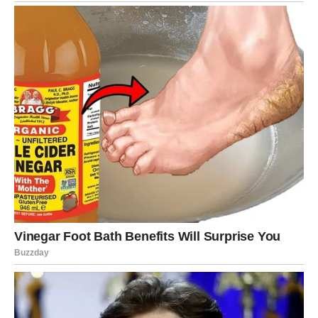
Moguće je da će se ljubav pojaviti onda kada je najmanje
očekuju – tokom putovanja, poslovnog kontakta ili preko
osobe iz prošlosti koja se iznenada vraća u njihov život.
Ono što je sigurno jeste da će emocije biti ogromne.
Mnoge Škorpije će doživeti trenutak u kojem će shvatiti
da više ne žele površne odnose i igre. Poželeće nešto
trajno, iskreno i stabilno – a upravo to im sudbina sada
donosi.
Za zauzete Škorpije ovo je period velikih odluka. Neki će
podići vezu na viši nivo, dok će drugi konačno rešiti
probleme koji su dugo stvarali tenziju u odnosu.
Jedno je sigurno – Škorpije do kraja meseca više neće
biti iste osobe. Ljubav koju upoznaju ostaviće ogroman
trag na njihovom srcu.