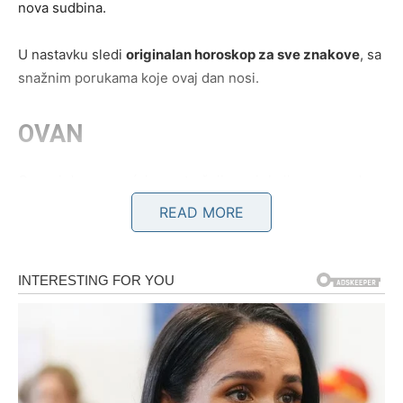
nova sudbina.
U nastavku sledi
originalan horoskop za sve znakove
, sa
snažnim porukama koje ovaj dan nosi.
OVAN
Ovnovi danas osećaju unutrašnji nemir koji ne mogu da
ignorišu. Koliko god pokušavali da se bace u obaveze ili
READ MORE
da se prave da je sve u redu, istina se javlja glasno. Ovo
je dan kada se
emotivni pritisak gomilan mesecima
izliva na površinu
. Moguće su rasprave, ali i priznanja
koja menjaju odnos iz korena. Do večeras ćeš shvatiti ko
ti stoji uz rame, a ko samo crpi tvoju energiju. Bolan
trenutak donosi i ogromno olakšanje – jer konačno
prestaješ da se boriš sa nečim što te umara.