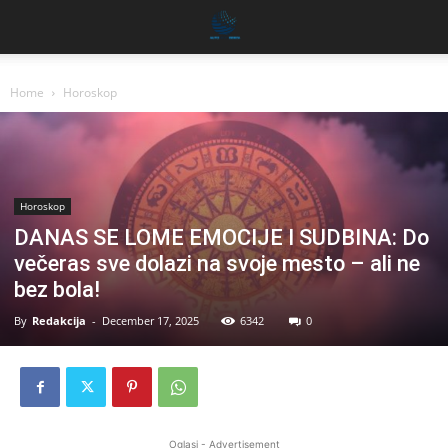
Home
Horoskop
Horoskop
DANAS SE LOME EMOCIJE I SUDBINA: Do
večeras sve dolazi na svoje mesto – ali ne
bez bola!
By
Redakcija
-
December 17, 2025
6342
0
Oglasi - Advertisement