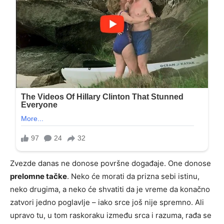
Zvezde danas ne donose površne događaje. One donose
prelomne tačke
. Neko će morati da prizna sebi istinu,
neko drugima, a neko će shvatiti da je vreme da konačno
zatvori jedno poglavlje – iako srce još nije spremno. Ali
upravo tu, u tom raskoraku između srca i razuma, rađa se