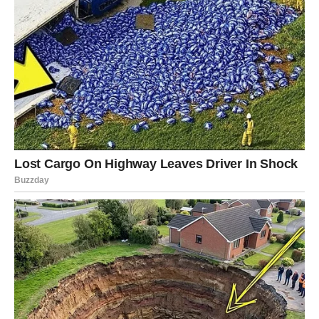
trenutak kada se jedna emotivna priča završava ili dobija
potpuno novi oblik. Suze su moguće, ali one čiste dušu.
Sudbina ti danas donosi kraj – ali i novi početak, i to onaj
koji je u skladu sa tvojom dušom.