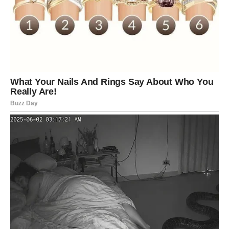
celu situaciju. Istina koju čuješ može zaboleti, ali će ti
otvoriti oči. Do večeras ćeš znati kome veruješ, a kome
više ne. Ovo je dan kada se iluzije ruše – ali iza njih ostaje
realnost sa kojom konačno možeš da radiš.
RAK
Rakovi su danas posebno emotivni. Srce je ranjivo,
sećanja se vraćaju, a osećaj nostalgije može biti jak. Ali
danas nije dan za povlačenje – danas je dan za
suočavanje
. Možeš shvatiti da si previše davao, a
premalo dobijao. Do večeras dolazi trenutak kada moraš
da odlučiš: da li ostaješ u priči koja te boli ili biraš sebe.
Iako odluka može doneti suze, ona ti vraća dostojanstvo i
unutrašnji mir.
LAV