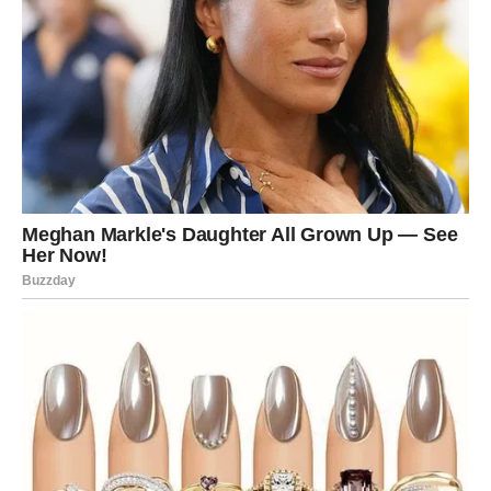
BIK
Bikovi danas osećaju težinu u grudima, ali ne znaju tačno
zašto. Razlog je jednostavan: predugo si ćutao. Držao si
se stabilnosti, čak i onda kada je ona bila lažna. Danas se
ta laž lomi. Može doći do emotivnog razočaranja, ali i do
spoznaje da si mnogo jači nego što si mislio. Do večeri
donosiš važnu odluku – možda tešku, ali ispravnu.
Sudbina te ne kažnjava, ona te
oslobađa
.
BLIZANCI
Blizanci danas ulaze u dan pun kontradiktornih emocija.
Jedan deo tebe želi da se smeje, drugi želi da pobegne.
Razgovori koji se danas vode nisu slučajni. Jedna poruka,
jedan poziv ili jedan susret može ti promeniti pogled na