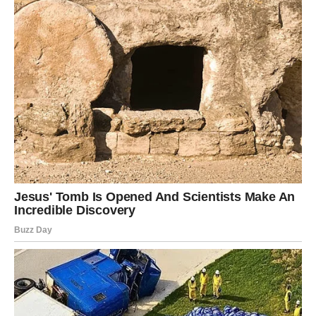
kada ga sam pustiš.
VODOLIJA
Vodolije danas osećaju unutrašnji konflikt između razuma
i srca. Znaš šta je logično, ali osećaš nešto sasvim drugo.
Ovaj dan te tera da priznaš sebi emocije koje si
potiskivao. Moguće su iznenadne odluke, ali i
neočekivana olakšanja. Do večeras shvataš da ne moraš
uvek sve da razumeš – ponekad je dovoljno da osetiš.
Sudbina te danas vodi ka iskrenosti.
RIBE
Ribe danas plivaju u dubokim emocijama. Intuicija ti je
jaka, ali i bolna. Osećaš tuđe emocije, ali danas moraš da
se zapitaš: gde si ti u svemu tome? Do večeras dolazi