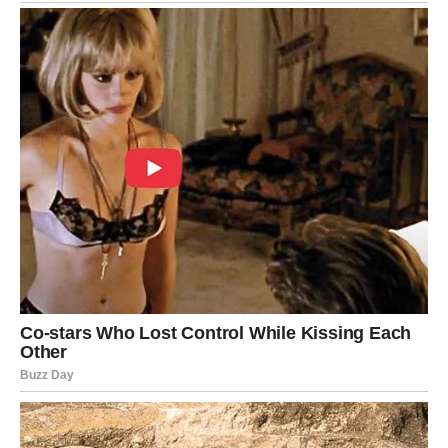
Strelčevi danas osećaju nemir koji ne mogu da objasne.
Sloboda ti je važna, ali danas shvataš da si možda bežao
od odgovornosti prema emocijama. Jedan razgovor ili
unutrašnje priznanje menja tok dana. Do večeras donosiš
odluku koja te vraća na pravi put, čak i ako nije lak.
Sudbina ti danas govori: istina je jedini put ka slobodi.
JARAC
Jarčevi danas nose teret koji drugi ne vide. Odgovornost,
obaveze, očekivanja – sve se danas sabira. Emotivni lom
dolazi onda kada shvatiš da si predugo bio jak za sve,
osim za sebe. Do večeras dolazi trenutak kada moraš da
kažeš „dosta“. I iako ta odluka može biti bolna, ona te
spašava. Sudbina ti danas skida teret sa ramena – ali tek