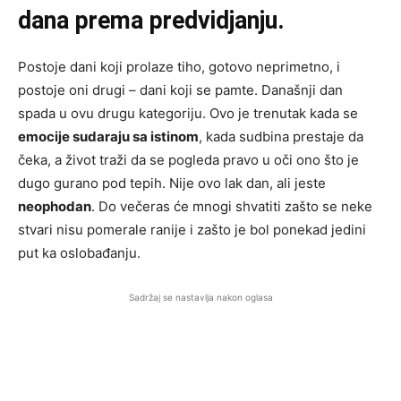
dana prema predvidjanju.
Postoje dani koji prolaze tiho, gotovo neprimetno, i
postoje oni drugi – dani koji se pamte. Današnji dan
spada u ovu drugu kategoriju. Ovo je trenutak kada se
emocije sudaraju sa istinom
, kada sudbina prestaje da
čeka, a život traži da se pogleda pravo u oči ono što je
dugo gurano pod tepih. Nije ovo lak dan, ali jeste
neophodan
. Do večeras će mnogi shvatiti zašto se neke
stvari nisu pomerale ranije i zašto je bol ponekad jedini
put ka oslobađanju.
Sadržaj se nastavlja nakon oglasa