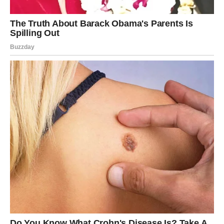
donosi ogromno olakšanje. Do večeras prestaješ da nosiš
tuđe terete. Sudbina te vraća sebi.
VAGA
Vage danas stoje na raskrsnici. Balans koji toliko tražiš
više nije moguć ako stalno praviš kompromise na svoju
štetu. Današnji dan donosi istinu kroz odnos sa drugima.
Neko ti može reći nešto što te zaboli, ali i probudi. Do
večeras shvataš da mir ne dolazi iz izbegavanja konflikta,
već iz iskrenosti. Emocije su jake, ali i lekovite. Odluka
koju danas doneseš menja pravac tvog emotivnog života.
ŠKORPIJA
Škorpije danas osećaju intenzitet jače nego inače. Sve je