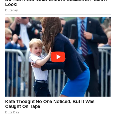
pojačano – i ljubav, i bol, i sumnja. Nešto što je dugo
tinjalo sada izbija na površinu. Moguće su velike
emotivne scene, ali i duboka spoznaja. Do večeras se
lomi jedna iluzija. I iako to boli, ti znaš da bez toga nema
transformacije. Ovo je tvoj teren – bol koji vodi ka moći.
Sudbina te danas testira, ali ti izlaziš jači.
STRELAC