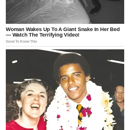
Lavovi danas skidaju masku. Nema više glume, nema više
dokazivanja. Umor od jakosti koju stalno pokazuješ
postaje očigledan. Ovo je dan kada priznaješ sebi da ti je
potrebna podrška. Mogući su emotivni lomovi, naročito
ako si se trudio da kontrolišeš situacije koje nisu bile pod
tvojom kontrolom. Do večeras shvataš da prava snaga
dolazi onda kada pustiš. Sudbina ti danas uzima nešto –
ali samo da bi ti kasnije dala više.
DEVICA
Device danas osećaju da nešto „ne štima“. Analiziraš,
vraćaš film, tražiš grešku – ali istina je da greška nije u
tebi. Predugo si pokušavao da popraviš ono što nije bilo
tvoje da se popravlja. Danas dolazi trenutak kada jasno
vidiš granicu. Emotivno može biti bolno, ali mentalno