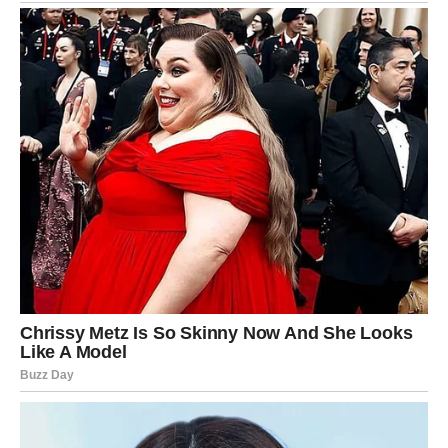
VAGA – Ravnoteža se vraća, ali
kroz važnu odluku
Vage danas dolaze do prekretnice. Ne možete više
balansirati između dve strane – vreme je za odluku.
U ljubavi, moguće je da birate između prošlosti i
budućnosti. Neće biti lako, ali će biti oslobađajuće.
Ako ste u vezi – razgovor može rešiti sve ili razjasniti ono
što više ne funkcioniše.
Na poslovnom planu – prilika dolazi, ali traži hrabrost.
ŠKORPIJA – Intuicija vam danas