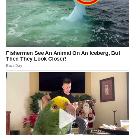
JARAC – Trud se konačno isplati
Jarčevi danas mogu dobiti nagradu za svoj rad i
strpljenje. Ono što ste gradili dolazi do izražaja.
Moguće je priznanje, novčani dobitak ili važna vest.
U ljubavi – stabilnost dolazi, ali samo ako otvorite srce.
Na poslu – danas ste korak ispred svih.
VODOLIJA – Neočekivano donosi