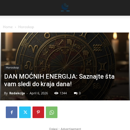
Home
Horoskop
Horoskop
DAN MOĆNIH ENERGIJA: Saznajte šta
vam sledi do kraja dana!
By
Redakcija
-
April 6, 2026
1344
0
Oglasi - Advertisement