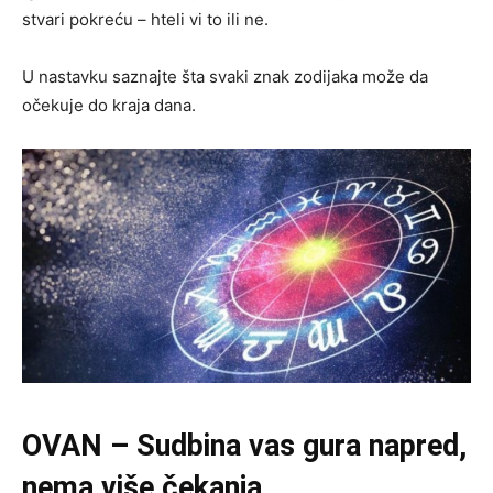
stvari pokreću – hteli vi to ili ne.
U nastavku saznajte šta svaki znak zodijaka može da
očekuje do kraja dana.
OVAN – Sudbina vas gura napred,
nema više čekanja