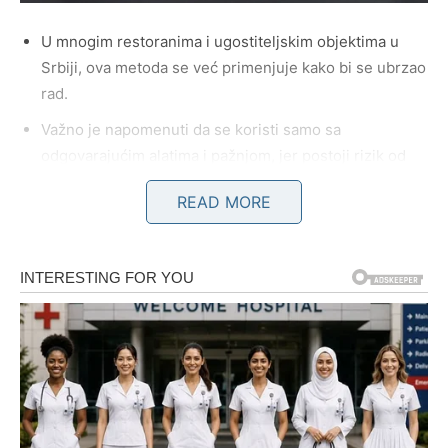
U mnogim restoranima i ugostiteljskim objektima u
Srbiji, ova metoda se već primenjuje kako bi se ubrzao
rad.
Važno je napomenuti da se koristi samo sa
odgovarajućim alatima i pažnjom, jer postoji rizik od
povreda ako se ne primenjuje pravilno.
READ MORE
Iako je ova nova metoda postala popularna, mnogi
korisnici i dalje preferiraju tradicionalni način otvaranja
konzervi. Za njih je ovaj pristup jednostavan i siguran, te
ne vide potrebu za promenama. Iako nova tehnika donosi
prednosti u određenim situacijama, ona nije nužno bolja
za svakog korisnika. Neki smatraju da je rizik od povreda
veći ako se otvarač postavi horizontalno, naročito ako
nisu dovoljno vešti u njegovoj primeni.