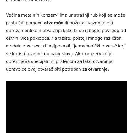
Većina metalnih konzervi ima unutrašnji rub koji se može
probušiti pomoću
otvarača
ili noža, ali važno je biti
oprezan prilikom otvaranja kako bi se izbegle povrede od
oštrih ivica poklopca. Na tržištu postoji mnogo različitih
modela otvarača, ali najpoznatiji je mehanički otvarač koji
se koristi u većini domaćinstava. Ako konzerva nije
opremljena specijalnim prstenom za lako otvaranje,
upravo će ovaj otvarač biti potreban za otvaranje.