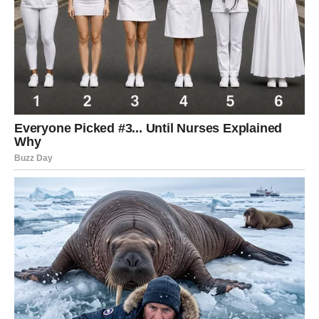
Zaključno
, iako su mehanički otvarači za konzerve već
dugo prisutni u našim domaćinstvima, novi pristup u
otvaranju konzervi izazvao je veliku pažnju. Ovaj pristup
može biti vrlo efikasan, ali zahteva dodatnu veštinu i
pažnju prilikom primene. Iako je u većini domaćinstava
još uvek zastupljena tradicionalna metoda, sve više ljudi
istražuje nove načine kako bi unapredili svoje kuhinjske
rutine. Bez obzira na to, ova inovacija zaslužuje pažnju,
jer može biti korisna u određenim situacijama i
potencijalno postati širi trend u budućnosti.