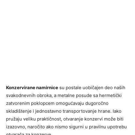
Konzervirane namirnice
su postale uobičajen deo naših
svakodnevnih obroka, a metalne posude sa hermetički
zatvorenim poklopcem omogućavaju dugoročno
skladištenje i jednostavno transportovanje hrane. Iako
pružaju veliku praktičnost, otvaranje konzervi može biti
izazovno, naročito ako nismo sigurni u pravilnu upotrebu
otvarača za konzerve.