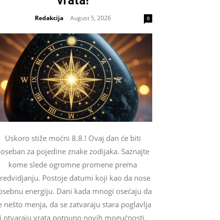
vrata!
Redakcija
August 5, 2026
-
0
Uskoro stiže moćni 8.8.! Ovaj dan će biti
oseban za pojedine znake zodijaka. Saznajte
kome slede ogromne promene prema
redvidjanju. Postoje datumi koji kao da nose
osebnu energiju. Dani kada mnogi osećaju da
e nešto menja, da se zatvaraju stara poglavlja
i otvaraju vrata potpuno novih mogućnosti.