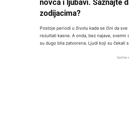
novca i ljubavi. Saznajte d
zodijacima?
Postoje periodi u životu kada se čini da sve
rezultati kasne. A onda, bez najave, svemir 
su dugo bila zatvorena. Ljudi koji su čekali 
Sadržaj 