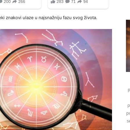
neki znakovi ulaze u najsnažniju fazu svog života.
p
p
p
s