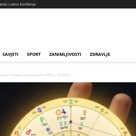
avila i uslovi korištenja
SAVJETI
SPORT
ZANIMLJIVOSTI
ZDRAVLJE
opski zodijaci kreću putem MOĆI, NOVCA...