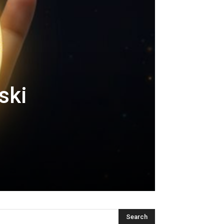
ski
I