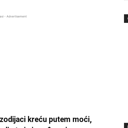
asi - Advertisement
 zodijaci kreću putem moći,