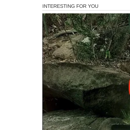
povezanosti. Strasti se bude, ali sada sa više
Poruka za Ovna: Ne čekaj dozvolu. Ovo je tv
Lav – Kruna se vraća n
Za znak
Lav
dolazi vreme potvrde. Sve ono št
Moć:
Lav dobija priznanje. Nagrada, unapređenje 
postaje magnet za ljude koji mu mogu pomo
Novac:
Stabilizacija finansija i mogućnost većeg pr
poslove, javne nastupe ili privatni biznis.
Ljubav: