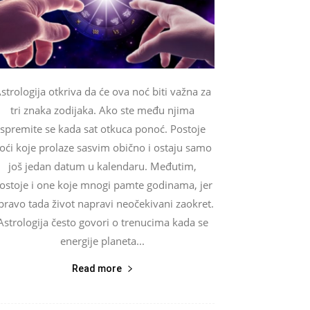
strologija otkriva da će ova noć biti važna za
tri znaka zodijaka. Ako ste među njima
spremite se kada sat otkuca ponoć. Postoje
oći koje prolaze sasvim obično i ostaju samo
još jedan datum u kalendaru. Međutim,
ostoje i one koje mnogi pamte godinama, jer
pravo tada život napravi neočekivani zaokret.
Astrologija često govori o trenucima kada se
energije planeta...
Read more