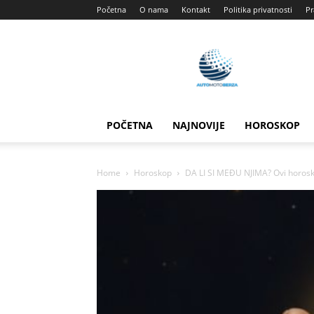
Početna
O nama
Kontakt
Politika privatnosti
Pr
Automotoberza
POČETNA
NAJNOVIJE
HOROSKOP
Home
Horoskop
DA LI SI MEĐU NJIMA? Ovi horosk