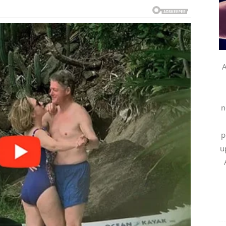
 stabilnosti.
oj trenutak.
a glavu
A
o je radio u tišini – sada dolazi na naplatu.
n
ili javno priznanje su vrlo mogući. Njegova harizma
p
ći.
u
iliva. Posebno povoljno za one koji rade kreativne