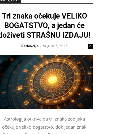
Tri znaka očekuje VELIKO
BOGATSTVO, a jedan će
doživeti STRAŠNU IZDAJU!
Redakcija
August 5, 2026
-
0
Astrologija otkriva da tri znaka zodijaka
očekuje veliko bogatstvo, dok jedan znak