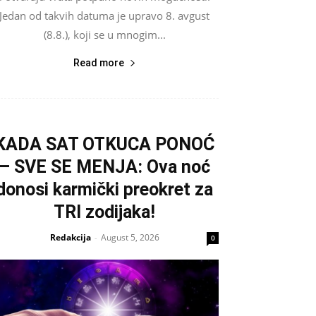
Jedan od takvih datuma je upravo 8. avgust
(8.8.), koji se u mnogim...
Read more
KADA SAT OTKUCA PONOĆ
– SVE SE MENJA: Ova noć
donosi karmički preokret za
TRI zodijaka!
Redakcija
August 5, 2026
-
0