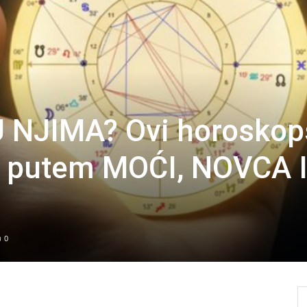
U NJIMA? Ovi horoskop
u putem MOĆI, NOVCA 
0