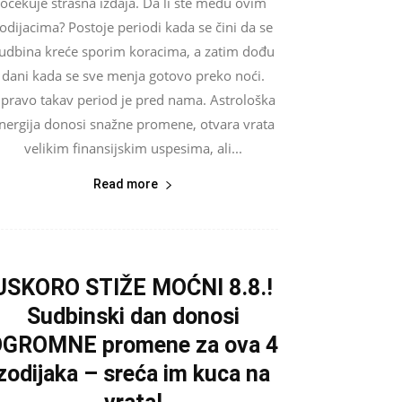
očekuje strašna izdaja. Da li ste među ovim
odijacima? Postoje periodi kada se čini da se
udbina kreće sporim koracima, a zatim dođu
dani kada se sve menja gotovo preko noći.
pravo takav period je pred nama. Astrološka
nergija donosi snažne promene, otvara vrata
velikim finansijskim uspesima, ali...
Read more
USKORO STIŽE MOĆNI 8.8.!
Sudbinski dan donosi
GROMNE promene za ova 4
zodijaka – sreća im kuca na