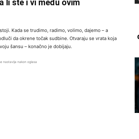
a li ste i vi među ovim
 stoji. Kada se trudimo, radimo, volimo, dajemo – a
odluči da okrene točak sudbine. Otvaraju se vrata koja
svoju šansu – konačno je dobijaju.
se nastavlja nakon oglasa