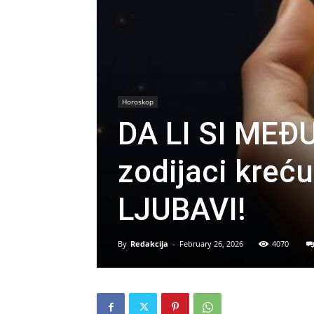
Horoskop
DA LI SI MEĐ
zodijaci kreć
LJUBAVI!
By
Redakcija
-
February 26, 2026
4070