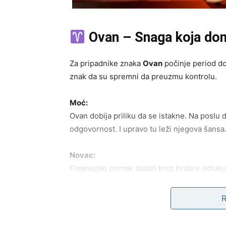
Ovan – Snaga koja do
Za pripadnike znaka
Ovan
počinje period dom
znak da su spremni da preuzmu kontrolu.
Moć:
Ovan dobija priliku da se istakne. Na poslu 
odgovornost. I upravo tu leži njegova šansa. 
Novac:
Finansijski pomak dolazi kroz hrabru odluk
projekta ili napredovanje koje donosi veću p
Ljubav:
Slobodni Ovnovi upoznaju osobu koja im pari