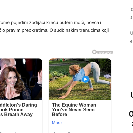
z
s
kome pojedini zodijaci kreću putem moći, novca i
ć o pravim preokretima. O sudbinskim trenucima koji
U
e
O