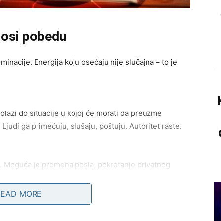
nosi pobedu
inacije. Energija koju osećaju nije slučajna – to je
dolazi do situacije u kojoj će morati da preuzme
Ljudi ga primećuju, slušaju, poštuju. Autoritet raste.
u. Moguća je promena posla, pokretanje privatnog
latu. Ovan koji se usudi – dobija.
READ MORE
ra po energiji. Zauzeti ulaze u fazu dublje