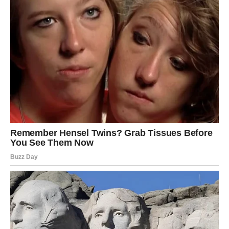
Biće ovo period kada će sebi moći da priušte luksuz,
putovanja, renoviranje doma ili čak kupovinu nečega o
čemu su dugo sanjali.
JARAC – POSLE SUZA STIŽE
PRAVO BOGATSTVO!