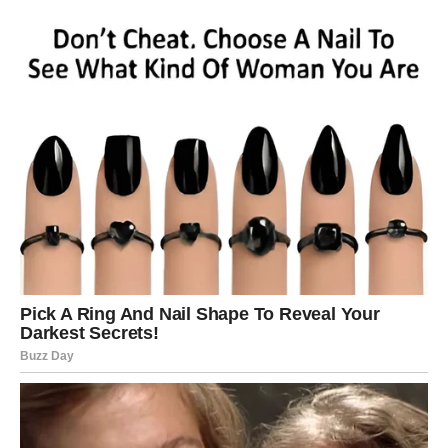
ljudima.
Škorpijama sledi:
rešavanje velikih dugova,
stabilizacija finansija,
neočekivana pomoć,
prilika da zarade više nego ikada ranije.
Ono što će ih posebno iznenaditi jeste brzina kojom će se
sve odvijati. Mnogi će doslovno u roku od nekoliko
nedelja osetiti ogromnu razliku.
Neko ko je ranije sumnjao u njih sada će želeti da bude
deo njihovog života i uspeha. Škorpije će konačno moći
da kažu da im se trud isplatio.