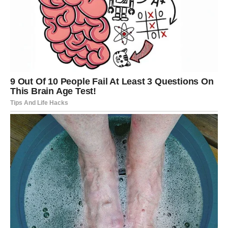
nasledstvo ili rešavanje papirologije,
neočekivane premije i bonusi.
Bikovi će prvi put posle mnogo vremena moći da odahnu.
Neće više morati da broje svaki dinar i razmišljaju kako da
prežive mesec. Pred njima je period kada će sebi moći da
priušte stvari o kojima su dugo maštali.
Najlepše od svega jeste to što će mnogi Bikovi konačno
osetiti sigurnost. A upravo je sigurnost ono što ovom
znaku znači više od svega.
LAV – NOVAC STIŽE KAO
NIKADA PRE!
Lavovi ulaze u jedan od najjačih perioda kada je