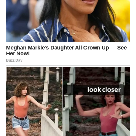
upoznati ljude koji će im otvoriti vrata uspeha.
Posebno je naglašena mogućnost velikog finansijskog
napretka kroz nešto što su dugo odlagali. Sve ono što su
ranije smatrali rizičnim sada bi moglo doneti ogromnu
zaradu.
Jarčevi će konačno osetiti da mogu da žive bez stalnog
straha od troškova. Neki će prvi put posle mnogo godina
imati dovoljno novca da sebi ispune želju bez griže
savesti.
Ali ono što će ih najviše usrećiti jeste osećaj mira. Neće
više morati da brinu da li će imati dovoljno. Pred njima je
period sigurnosti, obilja i velikih mogućnosti.