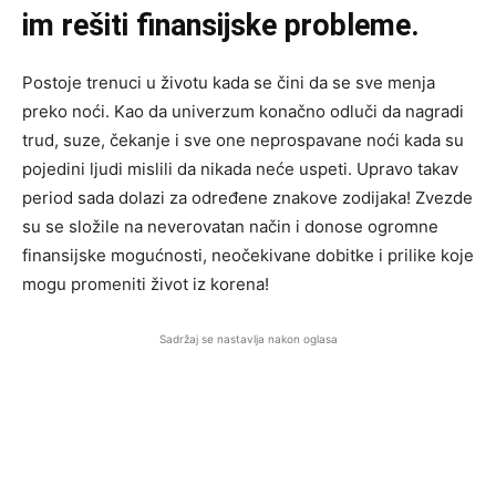
im rešiti finansijske probleme.
Postoje trenuci u životu kada se čini da se sve menja
preko noći. Kao da univerzum konačno odluči da nagradi
trud, suze, čekanje i sve one neprospavane noći kada su
pojedini ljudi mislili da nikada neće uspeti. Upravo takav
period sada dolazi za određene znakove zodijaka! Zvezde
su se složile na neverovatan način i donose ogromne
finansijske mogućnosti, neočekivane dobitke i prilike koje
mogu promeniti život iz korena!
Sadržaj se nastavlja nakon oglasa