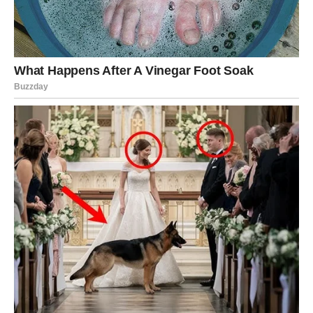
finansijska sreća u pitanju! Njihova energija, harizma i
sposobnost da privuku pažnju sada će im doneti ogromnu
korist.
Mnogi Lavovi će dobiti priliku da zablistaju na poslu ili u
javnosti. Sve što budu radili biće primećeno i nagrađeno.
Oni koji imaju privatni biznis mogu očekivati eksploziju
uspeha, dok će zaposleni dobiti ponudu koja se ne odbija.
Ono što posebno iznenađuje jeste mogućnost ogromnog
novčanog priliva kroz nešto što je Lavovima delovalo kao
obična ideja. Neko će odlučiti da uloži u njih, podrži ih ili
ih pogura ka velikom uspehu.
Nije isključeno ni:
dobijanje luksuznih poklona,