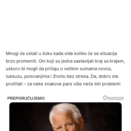
Mnogi će ostati u šoku kada vide koliko će se situacija
brzo promeniti. Oni koji su jedva sastavljali kraj sa krajem,
uskoro bi mogli da pričaju o velikim sumama novca,
luksuzu, putovanjima i životu bez stresa. Da, dobro ste
pročitali – za neke znakove pare više neće biti problem!