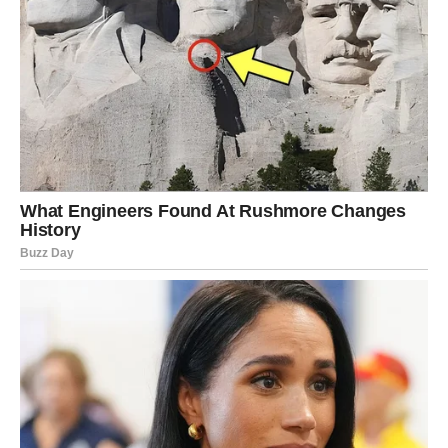
Ako postoji znak koji je zaslužio ovakav period, onda je to
Jarac. Ljudi rođeni u ovom znaku često nose najveći
teret, rade više od svih i retko se žale. Upravo zato
univerzum sada odlučuje da ih nagradi na spektakularan
način!
Jarčevi će imati osećaj kao da ih je sreća konačno
pogledala. Poslovne prilike će dolaziti jedna za drugom, a
novac će početi da stiže mnogo lakše nego ranije.
Mnogi Jarčevi će:
promeniti posao na bolje,
dobiti veću poziciju,
pokrenuti dodatni izvor prihoda,