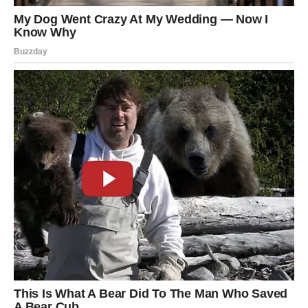
uspeh na društvenim mrežama,
viralna popularnost,
saradnja sa moćnim ljudima,
povećanje plate ili veliki bonus.
Lavovi će biti u centru pažnje, ali ovog puta ne samo zbog
svog šarma – već i zbog uspeha koji će svi primetiti!
Posebno je zanimljivo što će mnogi ljudi početi da
gledaju Lavove drugačijim očima. Oni koji su ih ranije
potcenjivali sada će shvatiti koliko vrede.
Pare im više neće biti najveća briga. Umesto
preživljavanja, Lavovi će početi da razmišljaju o luksuzu,
investicijama i uživanju u životu.