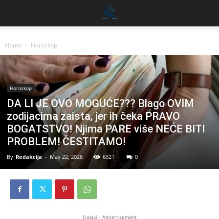
Home
Horoskop
Horoskop
DA LI JE OVO MOGUĆE??? Blago OVIM
zodijacima zaista, jer ih čeka PRAVO
BOGATSTVO! Njima PARE više NEĆE BITI
PROBLEM! ČESTITAMO!
By
Redakcija
-
May 22, 2026
6321
0
Oglasi - Advertisement