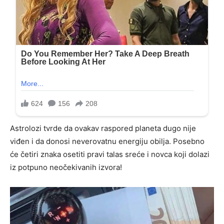
Astrolozi tvrde da ovakav raspored planeta dugo nije
viđen i da donosi neverovatnu energiju obilja. Posebno
će četiri znaka osetiti pravi talas sreće i novca koji dolazi
iz potpuno neočekivanih izvora!