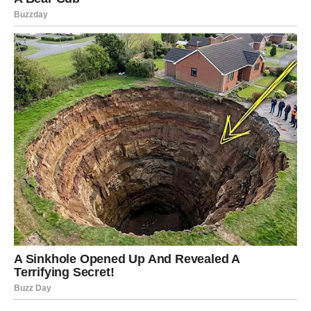
ŠKORPIJA – SUDBINA IM
DONOSI OGROMAN PREOKRET
Škorpije ulaze u fazu života koja može promeniti njihovu
budućnost zauvek. Posle perioda velikih emotivnih i
životnih borbi, sada dolazi vreme finansijskog preporoda.
Kod Škorpija ništa ne dolazi malo – pa tako ni novac koji
im stiže! Njih očekuju velike promene, ali i velike cifre.
Mnogi pripadnici ovog znaka mogli bi potpuno promeniti
svoj način života.
Neki će pokrenuti posao koji će vrlo brzo postati
uspešan, dok će drugi dobiti priliku koja se događa
jednom u životu. Posebno su naglašeni poslovi vezani za
internet, marketing, komunikaciju, trgovinu i rad sa