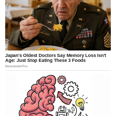
Bikovima se otvaraju vrata ogromne zarade! Mogući su
novi poslovni ugovori, unapređenja, privatni biznisi ili
saradnje koje će im doneti mnogo više novca nego što su
očekivali. Ono što je najvažnije jeste da će novac dolaziti
stabilno i postepeno rasti.
Jedan deo Bikova mogao bi dobiti priliku života preko
osobe koju poznaje dugo vremena. Možda će to biti
prijatelj, bivši kolega ili član porodice koji će ih spojiti sa
pravim ljudima. Sve ono što je delovalo nemoguće sada
postaje stvarnost.
Posebno su naglašeni:
dobici kroz privatni posao,
novac iz inostranstva,