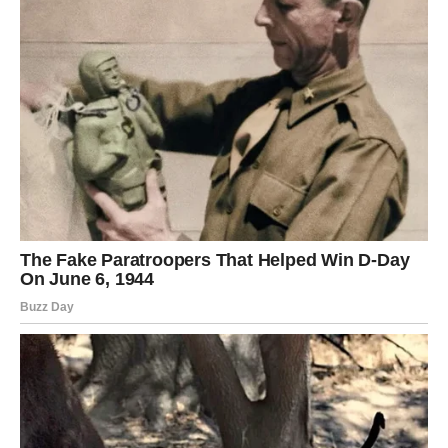
pomoć. Da mogu da se prepuste.
To je njihova najveća transformacija.
Kada Devica nauči da veruje životu – tada počinje prava
magija.
RIBE – Sudbinsko ispunjenje