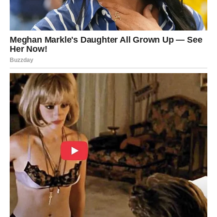
ljubav. Bez igrica. Bez neizvesnosti. Bez straha.
Jarčevi ulaze u fazu života u kojoj više ne preživljavaju –
već žive.
RAK – Srce koje je previše
davalo konačno dobija
Rakovi su znak koji je prošao kroz emotivne oluje koje
drugi ne bi izdržali. Oni su davali ljubav i onda kada je
nisu dobijali nazad. Verovali su i onda kada su ih
razočarali. Opraštali su i onda kada su ih povređivali.
I sve to nije prošlo nezapaženo.
Sudbina sada vraća ono što su davali. Ali vraća uvećano.