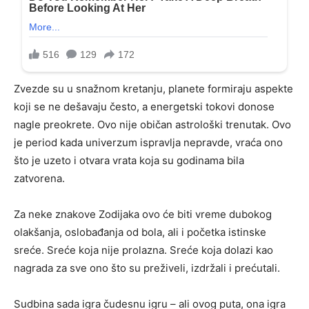
Zvezde su u snažnom kretanju, planete formiraju aspekte
koji se ne dešavaju često, a energetski tokovi donose
nagle preokrete. Ovo nije običan astrološki trenutak. Ovo
je period kada univerzum ispravlja nepravde, vraća ono
što je uzeto i otvara vrata koja su godinama bila
zatvorena.
Za neke znakove Zodijaka ovo će biti vreme dubokog
olakšanja, oslobađanja od bola, ali i početka istinske
sreće. Sreće koja nije prolazna. Sreće koja dolazi kao
nagrada za sve ono što su preživeli, izdržali i prećutali.
Sudbina sada igra čudesnu igru – ali ovog puta, ona igra