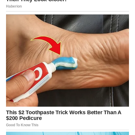
U ljubav. U sebe.
Ovo je njihovo vreme emotivnog preporoda.
DEVICA – Kada se trud
konačno pretvori u čudo
Device su znak koji stalno radi, stalno planira, stalno
analizira. Njihov život retko ima spontane preokrete jer
oni sve pokušavaju da drže pod kontrolom.
Ali sudbina sada donosi nešto što ni one nisu mogle da
predvide.
Neočekivane prilike dolaze tamo gde su mislile da su
vrata zauvek zatvorena. Posebno u oblasti karijere i