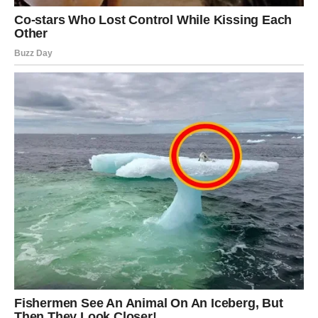
Rakovi ulaze u period snažnih emotivnih ispunjenja. Za
neke to znači pomirenje koje leči stare rane. Za druge –
nova ljubav koja dolazi potpuno neočekivano, ali sa
osećajem da je „to to“.
Biće trenutaka koji deluju kao da su vođeni višom silom.
Slučajni susreti, poruke u pravo vreme, situacije koje
izgledaju kao savršeno isplanirane.
Rakovi će imati osećaj da ih univerzum vodi.
Posebno je naglašena porodična sreća. Neki će rešiti
dugotrajne porodične nesuglasice. Neki će proširiti
porodicu. Neki će pronaći mesto gde se konačno osećaju
kao kod kuće – emocionalno, ne samo fizički.
I najlepše od svega – Rakovi će ponovo verovati. U ljude.