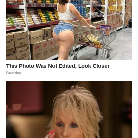
Jarčevi su među onima koji su najduže čekali svoj
trenutak. Oni su znak koji nosi težinu odgovornosti, koji
retko traži pomoć i koji često ćuti čak i kada mu je
najteže.
Poslednjih nekoliko godina za mnoge Jarčeve bile su
ispunjene izazovima koji su ih testirali na svakom nivou –
emotivno, finansijski, pa čak i fizički. Imali su osećaj kao
da stalno moraju da dokazuju svoju vrednost, kao da ih
život stalno stavlja pred nove prepreke, bez vremena za
odmor.
Ali sada se ciklus završava.
Sudbina im donosi situacije koje menjaju tok njihove
realnosti. Ovo mogu biti: