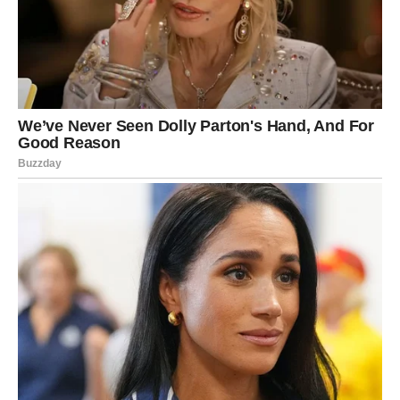
– iznenadne poslovne prilike
– priznanje koje su dugo čekali
– stabilnost koja dolazi nakon haosa
– susret sa osobom koja im vraća veru u ljubav
– rešavanje problema koji ih je godinama opterećivao
Najvažnije je to što će Jarčevi konačno osetiti sigurnost.
Onaj duboki mir koji dolazi kada znate da više ne morate
da se borite sami.
Za mnoge Jarčeve dolazi i finansijski preokret. Ne nužno
kroz slučajnu sreću, već kroz rezultat dugog rada koji
sada konačno daje plodove. Kao da univerzum govori:
„Video sam tvoju istrajnost. Evo nagrade.“
Emotivno, otvara se prostor za stabilnu, zrelu i iskrenu