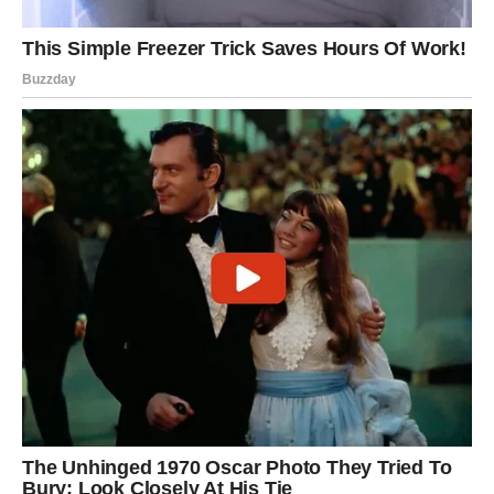
zarobljene. Bilo da je to odnos, prošlost ili unutrašnji
strah – sada dolazi završetak.
A posle završetka – dolazi nova snaga.
Sudbina im donosi moćne prilike za novi početak. Ali ovaj
put, one neće počinjati iz slabosti – već iz mudrosti.
Ovo je njihovo vreme lične moći.