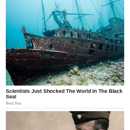
ličnog razvoja.
Mnoge Device doživeće:
– profesionalni skok
– priznanje za svoj rad
– priliku koja menja životni pravac
– finansijsko olakšanje koje donosi stabilnost
Ovo je period kada njihov trud dobija konkretan oblik
nagrade. Ono što su godinama gradile sada počinje da
raste brže nego ikada.
Ali nije sve samo u uspehu.
Device će doživeti i duboku unutrašnju promenu. Počeće
da shvataju da ne moraju sve same. Da mogu da prime