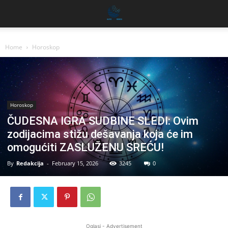
Home
Horoskop
Horoskop
ČUDESNA IGRA SUDBINE SLEDI: Ovim
zodijacima stižu dešavanja koja će im
omogućiti ZASLUŽENU SREĆU!
By
Redakcija
-
February 15, 2026
3245
0
Oglasi - Advertisement