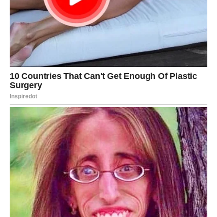
Moguće je:
– ostvarenje dugogodišnjeg sna
– susret sa osobom koja ih razume bez reči
– duhovno buđenje
– kreativni procvat
– iznenadna prilika koja menja život
Posebno je snažna energija sudbinskih susreta. Ribe bi
mogle upoznati nekoga ko će potpuno promeniti njihov
pogled na život.
Ne mora to biti samo ljubav – može biti mentor, prijatelj,
saradnik… ali veza će biti duboka, značajna i trajna.
Ribe ulaze u fazu kada njihov unutrašnji svet počinje da
oblikuje spoljašnji.