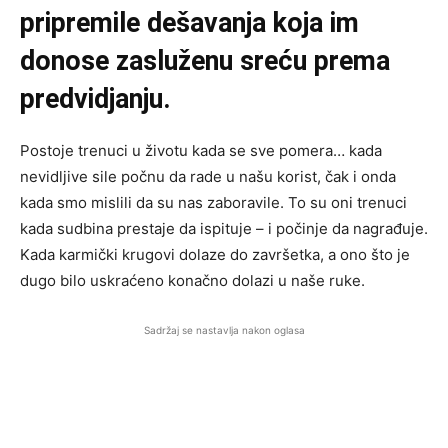
pripremile dešavanja koja im
donose zasluženu sreću prema
predvidjanju.
Postoje trenuci u životu kada se sve pomera… kada
nevidljive sile počnu da rade u našu korist, čak i onda
kada smo mislili da su nas zaboravile. To su oni trenuci
kada sudbina prestaje da ispituje – i počinje da nagrađuje.
Kada karmički krugovi dolaze do završetka, a ono što je
dugo bilo uskraćeno konačno dolazi u naše ruke.
Sadržaj se nastavlja nakon oglasa