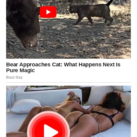
snova
Ribe su znak koji živi između realnosti i snova. One
osećaju više nego drugi, veruju dublje nego drugi i često
nose neobjašnjivu intuiciju.
Ali su često i razočarane jer svet ne prati njihovu dubinu.
Sada se to menja.
Ribe ulaze u period kada se njihove želje počinju
ostvarivati – ali na način koji izgleda gotovo nestvarno.
Kao da se realnost prilagođava njihovim unutrašnjim
vizijama.
Ovo je vreme čuda za Ribe.