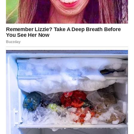
To je njihova najveća moć.
ŠKORPIJA – Preporod posle
tame
Škorpije su prošle kroz duboke lične transformacije. One
su znak koji umire i ponovo se rađa – ali ovaj put,
preporod je snažniji nego ikada.
Sve što je bilo skriveno izlazi na površinu. Istine se
razotkrivaju. Maske padaju.
I to donosi oslobađanje.
Škorpije će konačno zatvoriti poglavlja koja su ih držala