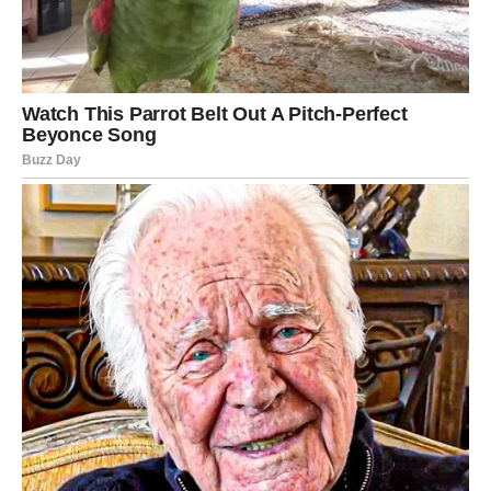
Poruka Univerzuma Devici:
„Konačno dobijaš ono što zaslužuješ.“
JARAC – Veliki povratak moći,
hrabrosti i sudbinske nagrade
posle dugog čekanja