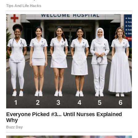
Jarac će se osećati kao da napokon stoji na čvrstom tlu.
2. Hrabrost raste – i donosi rezultate
Jarac inače ne beži od odgovornosti, ali je dugo bio u
energetskom umoru.
Sada se vraća njegova prava snaga.
Jarac će:
– doneti jaku odluku
– povući hrabar potez
– reći ono što dugo ćuti
– izabrati sebe umesto straha
I zbog toga će biti nagrađen.
3. Ljubavna sudbina se pokreće
Jarčevima dolazi emotivni pomak.