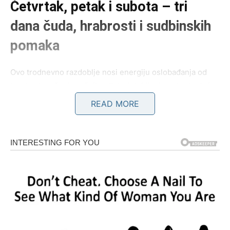
Četvrtak, petak i subota – tri
dana čuda, hrabrosti i sudbinskih
pomaka
Ovo trodnevno razdoblje nosi energiju oslobađanja od
tereta, donošenja važnih odluka i dobijanja potvrde da je
nešto što si dugo osećao – zaista bilo ispravno.
READ MORE
Planete konačno stvaraju prostor za napredak.
Mars daje hrabrost.
Jupiter daje šansu.
Sunce daje jasnoću.
Pluton daje moć transformacije.
Sve ovo znači samo jedno: pred nama su dani kada
hrabri
bivaju nagrađeni, a oni koji imaju otvoreno srce dobijaju