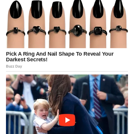
ono što su dugo čekali.
U nastavku sledi priča o četiri znaka koji će najjače osetiti
ovu energiju – i ući u dane koji mogu označiti potpuno
novu fazu u njihovim životima.
OVAN – Dani u kojima se
vraća samopouzdanje, snaga i
sudbina te stavlja na prvo mesto
Ako postoji znak koji je dugo osećao da mu se život
„otima iz ruku“, to je Ovan. Poslednjih nedelja mnogi
Ovnovi su bili napeti, nesigurni, emotivno rastrzani,
možda i razočarani u neke ljude. Ali
četvrtak, petak i
subota
donose potpuno drugačiju priču.