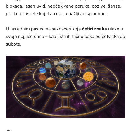
blokada, jasan uvid, neočekivane poruke, pozive, šanse,
prilike i susrete koji kao da su pažljivo isplanirani.
U narednim pasusima saznaćeš koja
četiri znaka
ulaze u
svoje najjače dane – kao i šta ih tačno čeka od četvrtka do
subote.