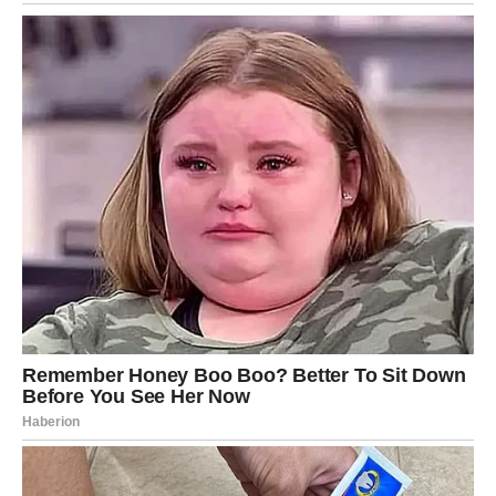
možda je to odluka koja rešava problem, možda najzad
dolazi jasnoća oko odnosa koji je dugo bio na ivici.
Ono što je sigurno:
Rak dobija odgovor koji mu vraća mir.
2. U ljubavi – istina, osećanja, pomak
Rak dugo potiskuje emocije jer strahuje od povrede. U
ova tri dana taj strah popušta.
Ovo je vreme kada:
– shvata šta oseća
– shvata šta želi
– dobija gest koji mu znači
– ili otpušta ono što ga je dugo bolelo
Sudbina mu šalje znak: