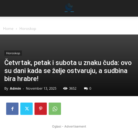
Home
Horoskop
Horoskop
Četvrtak, petak i subota u znaku čuda: ovo
su dani kada se želje ostvaruju, a sudbina
bira hrabre!
By
Admin
-
November 13, 2025
3652
0
Oglasi - Advertisement