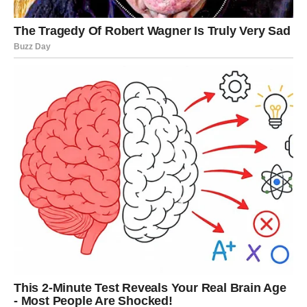
Ako postoji znak kome ova tri dana menjaju tok života – to
je Jarac.
Jarčevi su mesecima gurali kroz teškoće, kroz tišinu, kroz
odlaganja, kroz nepravde.
Sudbina sada kaže:
„Dosta je bilo.“
1. Velika pobeda ili važno olakšanje
Jarac u ova tri dana može da doživi nešto što nije mogao
ni da zamisli:
– rešavanje problema koji ga je dugo gušio
– ponuda koja otvara nova vrata
– novčana vest
– povratak nečega što mu je bilo uskraćeno
– potvrda da je bio u pravu