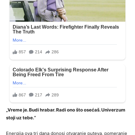
„Vreme je. Budi hrabar. Radi ono što osećaš. Univerzum
stoji uz tebe.“
Energija ova tri dana donosi otvaranje puteva, pomeranje