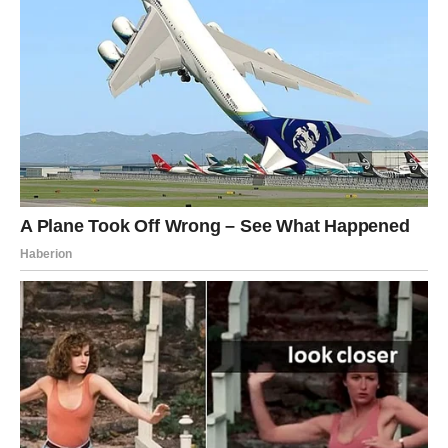
trodnevnog perioda, čak i ako se toga u početku ne budu
svesne.
1. Rešavanje finansija, posla i važnih
projekata
Device se već dugo bore sa osećajem da daju mnogo, a
dobijaju malo. Četvrtak, petak i subota donose ogroman
pomak:
– novi posao
– novčana ponuda
– dobijanje projekta
– napredovanje
– rešenje nekog dugog problema
Device će u ova tri dana shvatiti da se njihov trud isplatio.