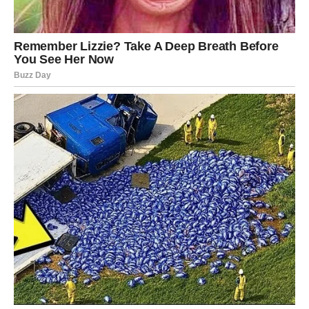
– razgovor koji su dugo odlagali
– odgovor na poruku
– poziv u vezi posla ili novog projekta
– jasna potvrda osećanja neke osobe
Sudbina Ovnu sada daje priliku da se pomeri napred. Ovaj
put neće morati da moli, trpi, čeka ili se nada. Dolazi mu
nešto što mu pripada.
3. Ljubav dobija novu iskru
Bilo da je Ovan u vezi ili ne, ljubavna energija se budi.
Slobodni Ovnovi mogli bi doživeti flert koji im diže
samopouzdanje.
Zauzeti – razgovor koji vraća strast.
Poruka Univerzuma Ovnu: