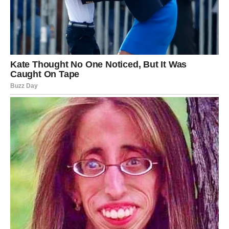
1. Energija koja te vraća sebi
Ovan će se probuditi već u četvrtak sa osećajem da
„danas nešto počinje“. Biće to osećaj rasterećenja, kao da
se neki teret sa ramena polako topi.
Ovan ulazi u fazu:
– jasnih odluka
– povećanog samopouzdanja
– jasnog osećaja šta želi
– hrabrosti da preseče
Ako Ovan nešto odluči tokom ova tri dana – ta odluka će
se pokazati kao
sudbinska
.
2. Velika šansa ili važan razgovor
Ovnovima stiže nešto konkretno. Može biti: