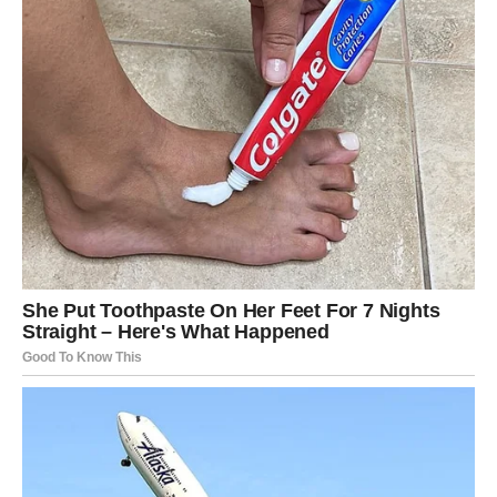
„Pusti ono što te umara. Prihvati ono što te voli.“
3. Neočekivana sreća ili emotivni susret
Rakovi mogu doživeti susret koji deluje sudbinski,
iznenadnu emotivnu iskru ili razgovor koji popravlja
odnos.
Poruka Univerzuma Raku:
„Zaslužuješ mir. I napokon ga dobijaš.“
DEVICA – Veliki energetski
skok, nova vrata i konkretna
prilika koja menja planove
Device će biti među najvećim dobitnicima ovog