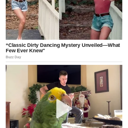
2. Intuicija je sada jača nego ikada
Device, iako racionalne, tokom ovih dana dobijaju jak
unutrašnji glas.
Možda će iznenada:
– preseći vezu
– prihvatiti novu šansu
– doneti odluku o selidbi
– shvatiti koga žele pored sebe
I svaka odluka, ma koliko luda delovala, biće ispravna.
3. Ljubavni pomak – iskrenost i jasnoća
Device ulaze u emotivno stabilnije dane.
Neko ih želi više nego što misle – a to će se jasno videti.