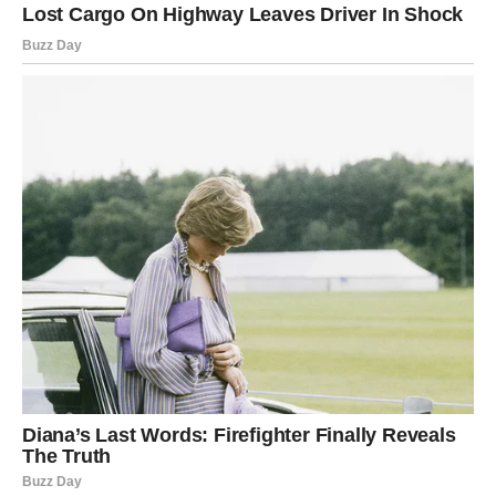
„Ne okreći se nazad. Tvoja snaga je tvoja sudbina.“
RAK – Tri dana emotivnog
oslobađanja, iznenadnih vesti i
pravde koja stiže kada je
najpotrebnija
Rakovi su dugo nosili težinu, tugu, nejasne situacije,
neizgovorene reči i tihe borbe. Ali ovi dani donose
najvažnije:
olakšanje
.
1. Poruka ili vest koja menja sve
Rak će dobiti vest ili informaciju koja mu vraća veru.
Možda je to poruka od osobe od koje se najmanje nadao,