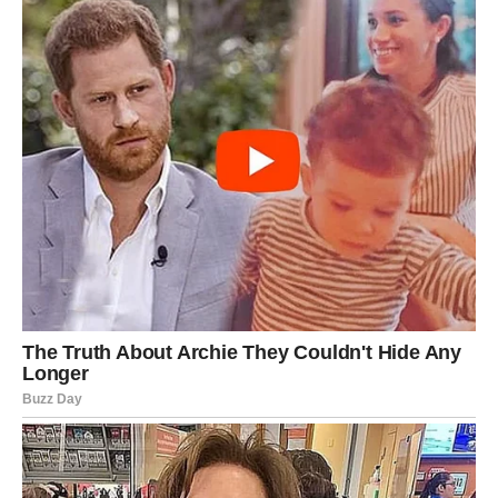
Možda poruka, možda poziv, možda razgovor koji vraća
nadu.
A slobodni Jarčevi – mogu upoznati osobu koja menja
sve.
Poruka Univerzuma Jarcu:
„Vreme je da dobiješ ono što ti pripada.“