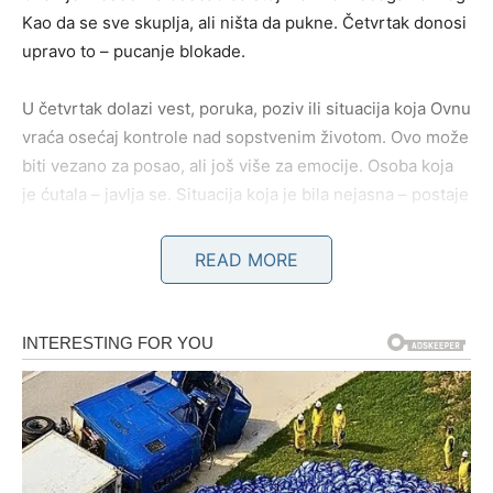
Kao da se sve skuplja, ali ništa da pukne. Četvrtak donosi
upravo to – pucanje blokade.
U četvrtak dolazi vest, poruka, poziv ili situacija koja Ovnu
vraća osećaj kontrole nad sopstvenim životom. Ovo može
biti vezano za posao, ali još više za emocije. Osoba koja
je ćutala – javlja se. Situacija koja je bila nejasna – postaje
kristalno jasna.
READ MORE
Petak Ovnu donosi hrabrost kakvu nije imao dugo. On
više ne razmišlja „šta ako“. On deluje.
Subota je dan kada Ovan vidi rezultat. Ne mali. Ne
simboličan. Već konkretan.
Želja koju je dugo nosio u sebi počinje da se ostvaruje – i
to na način koji je bolji nego što je zamišljao.