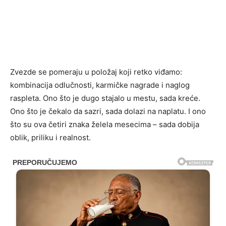
Zvezde se pomeraju u položaj koji retko viđamo:
kombinacija odlučnosti, karmičke nagrade i naglog
raspleta. Ono što je dugo stajalo u mestu, sada kreće.
Ono što je čekalo da sazri, sada dolazi na naplatu. I ono
što su ova četiri znaka želela mesecima – sada dobija
oblik, priliku i realnost.