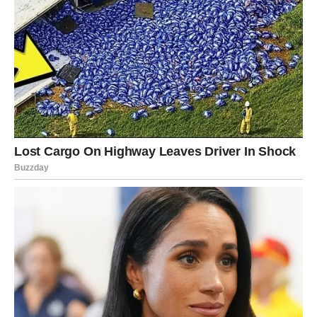
JARAC – dani u kojima
nagrada stiže posle dugog
ćutanja
Jarac je dugo ćutao. Trpeo. Radio. Nadao se. Čekao pravi
trenutak. I upravo ta strpljivost sada dobija nagradu.
Četvrtak donosi Jarcu situaciju u kojoj neko prepoznaje
njegov trud. Ovo može biti šef, partner, osoba iz prošlosti
ili neko ko mu daje priliku koju je čekao.
Petak je dan kada Jarac shvata da više ne mora da nosi
sve sam. Pojavljuje se pomoć, podrška, ili prilika koja mu
olakšava teret koji je nosio mesecima.