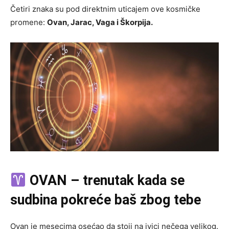
Četiri znaka su pod direktnim uticajem ove kosmičke
promene:
Ovan, Jarac, Vaga i Škorpija.
OVAN – trenutak kada se
sudbina pokreće baš zbog tebe
Ovan je mesecima osećao da stoji na ivici nečega velikog.