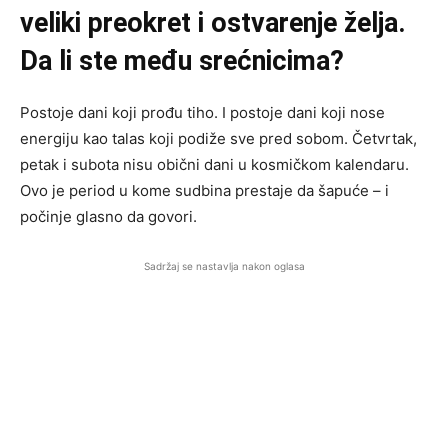
veliki preokret i ostvarenje želja.
Da li ste među srećnicima?
Postoje dani koji prođu tiho. I postoje dani koji nose
energiju kao talas koji podiže sve pred sobom. Četvrtak,
petak i subota nisu obični dani u kosmičkom kalendaru.
Ovo je period u kome sudbina prestaje da šapuće – i
počinje glasno da govori.
Sadržaj se nastavlja nakon oglasa