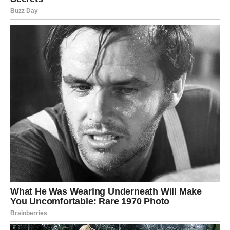
Subota je dan kada Škorpija shvata da je spremna za novi
početak. I to bez tereta prošlosti.
Želja Škorpije, vezana za novi život, novu ljubav i
unutrašnji mir – počinje da se ostvaruje upravo sada.