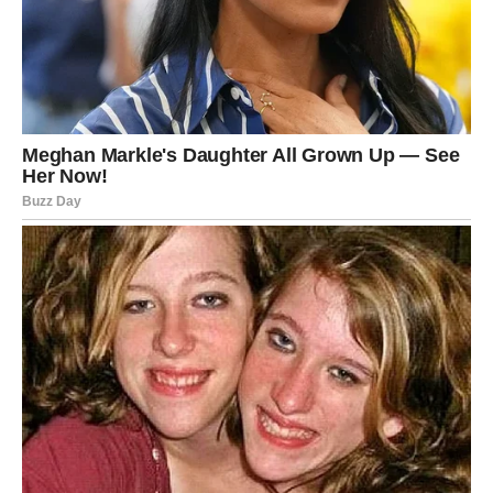
Subota je dan kada Jarac oseća olakšanje kakvo dugo nije
osetio. I ne samo olakšanje – već ponos.
Njegova želja, vezana za stabilnost, sigurnost i emotivni
mir – počinje da dobija stvaran oblik.
VAGA – ravnoteža se vraća,
ali kroz iznenadni preokret
Vaga je dugo osećala da daje više nego što dobija. Da voli
više nego što je voljena. Da se trudi više nego što je
primećena.
Četvrtak donosi neočekivan obrt. Neko se vraća. Neko
priznaje. Neko pokazuje emocije koje je dugo skrivao.