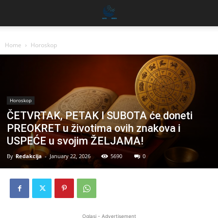
Home
Horoskop
Horoskop
ČETVRTAK, PETAK I SUBOTA će doneti
PREOKRET u životima ovih znakova i
USPEĆE u svojim ŽELJAMA!
By
Redakcija
-
January 22, 2026
5690
0
Oglasi - Advertisement