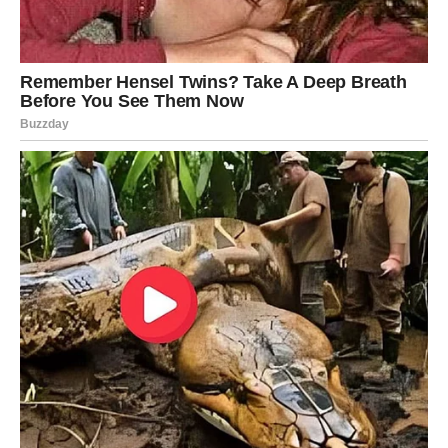
Petak je dan kada Vaga više ne sumnja u sebe. Vraća joj
se samopouzdanje, šarm i osećaj da je vredna svega što
želi.
Subota donosi Vagama emotivni vrhunac. Moguće je
pomirenje, početak nove veze, ili trenutak u kome shvata
da je konačno voljena na pravi način.
Želja Vage, vezana za ljubav i poštovanje – ostvaruje se
kroz iskren, snažan susret.