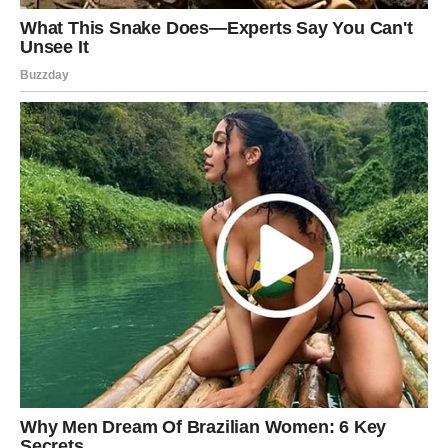
ŠKORPIJA – tri dana u kojima
se briše prošlost i otvara nova
sudbina
Škorpija je prošla kroz emotivnu oluju poslednjih meseci.
Nosila je bol, ćutala, analizirala i čekala.
Četvrtak donosi suočavanje. Ali ne bolno – već
oslobađajuće. Istina izlazi na videlo.
Petak donosi poruku, poziv ili susret koji Škorpiji vraća
veru u emocije.