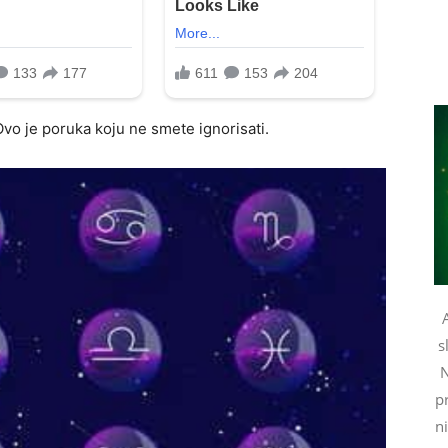
Ovo je poruka koju ne smete ignorisati.
s
N
pr
n