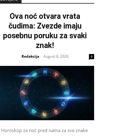
Ova noć otvara vrata
čudima: Zvezde imaju
posebnu poruku za svaki
znak!
Redakcija
August 6, 2026
-
0
Horoskop za noć pred nama za sve znake