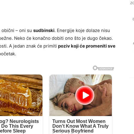
z
u obični – oni su
sudbinski
. Energije koje dolaze nisu
izbežne. Neko će konačno dobiti ono što je dugo čekao.
sti. A jedan znak će primiti
poziv koji će promeniti sve
početak.