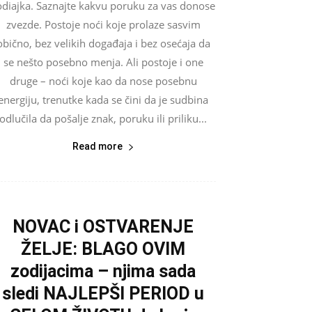
odiajka. Saznajte kakvu poruku za vas donose
zvezde. Postoje noći koje prolaze sasvim
obično, bez velikih događaja i bez osećaja da
se nešto posebno menja. Ali postoje i one
druge – noći koje kao da nose posebnu
energiju, trenutke kada se čini da je sudbina
odlučila da pošalje znak, poruku ili priliku...
Read more
NOVAC i OSTVARENJE
ŽELJE: BLAGO OVIM
zodijacima – njima sada
sledi NAJLEPŠI PERIOD u