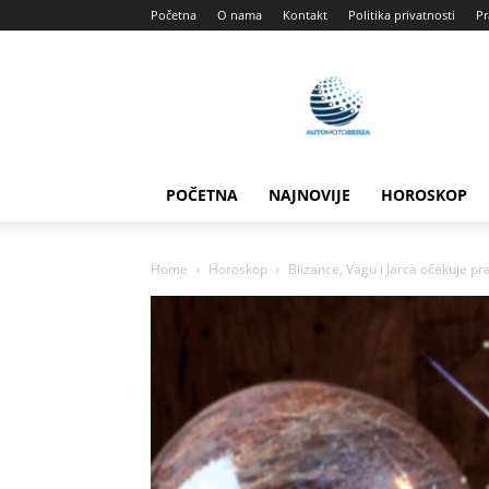
Početna
O nama
Kontakt
Politika privatnosti
Pr
Automotoberza
POČETNA
NAJNOVIJE
HOROSKOP
Home
Horoskop
Blizance, Vagu i Jarca očekuje pra