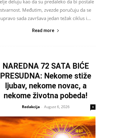
elje deluju kao da su predaleko da bi postale
stvarnost. Međutim, zvezde poručuju da se
upravo sada završava jedan težak ciklus i...
Read more
NAREDNA 72 SATA BIĆE
PRESUDNA: Nekome stiže
ljubav, nekome novac, a
nekome životna pobeda!
Redakcija
August 6, 2026
-
0