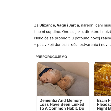
Za
Blizance, Vagu i Jarca
, naredni dani nis
tihe ni suptilne. One su jake, direktne i ne
Neko će se probuditi u potpuno novoj realno
– poziv koji donosi sreću, ostvarenje i novi 