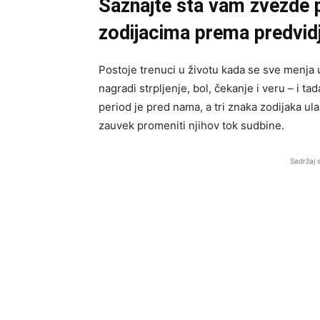
Saznajte šta vam zvezde 
zodijacima prema predvidj
Postoje trenuci u životu kada se sve menja
nagradi strpljenje, bol, čekanje i veru – i t
period je pred nama, a tri znaka zodijaka ula
zauvek promeniti njihov tok sudbine.
Sadržaj 