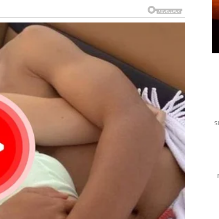
a situacijom koja će u početku delovati kao nešto malo,
 čak rečenica koju ćete čuti usput. Ali upravo tu leži
di ka nečemu velikom:
i koja sada dolazi sa potpuno drugačijom energijom
avca na koji niste računali
s
shvatite da niste zaboravljeni
re spolja, ali ovog puta – odgovori dolaze sami.
o znači da ono što izgovorite ili napišete u narednim
oruka može promeniti sve. Jedan razgovor može