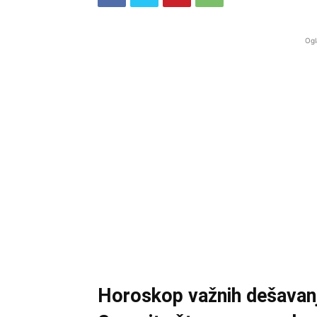
Ogl
Horoskop važnih dešavanj