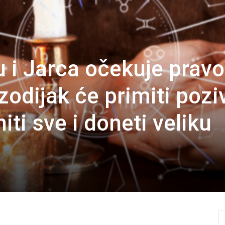
u i Jarca očekuje pravo
odijak će primiti pozi
iti sve i doneti veliku