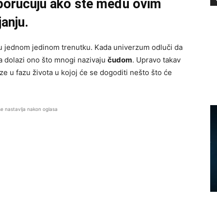
poručuju ako ste među ovim
anju.
 u jednom jedinom trenutku. Kada univerzum odluči da
ada dolazi ono što mnogi nazivaju
čudom
. Upravo takav
ze u fazu života u kojoj će se dogoditi nešto što će
se nastavlja nakon oglasa