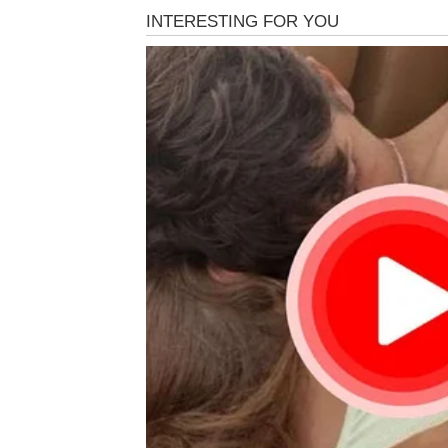
U narednim danima, Blizanci će se suočiti s
gotovo neprimetno. Možda poruka, susret, ili
ključ svega.
Ta situacija pokreće lanac događaja koji vo
Neočekivan susret sa osobom iz prošlost
Prilika za posao ili novac koji dolazi iz pr
Emotivni preokret koji će vas naterati da 
Blizanci, vi ste znak koji često traži odgovo
Posebno je naglašeno polje komunikacije, št
danima može imati ogroman uticaj. Jedna p
otvoriti vrata koja su dugo bila zatvorena.