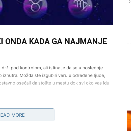
ž
ZI ONDA KADA GA NAJMANJE
 drži pod kontrolom, ali istina je da se u poslednje
iznutra. Možda ste izgubili veru u određene ljude,
nostavno osećali da stojite u mestu dok svi oko vas idu
READ MORE
čudo ne pojavljuje kao slučajnost – ono dolazi kao