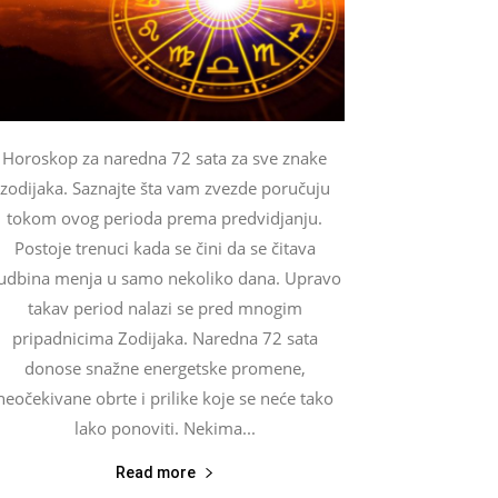
Horoskop za naredna 72 sata za sve znake
zodijaka. Saznajte šta vam zvezde poručuju
tokom ovog perioda prema predvidjanju.
Postoje trenuci kada se čini da se čitava
udbina menja u samo nekoliko dana. Upravo
takav period nalazi se pred mnogim
pripadnicima Zodijaka. Naredna 72 sata
donose snažne energetske promene,
neočekivane obrte i prilike koje se neće tako
lako ponoviti. Nekima...
Read more