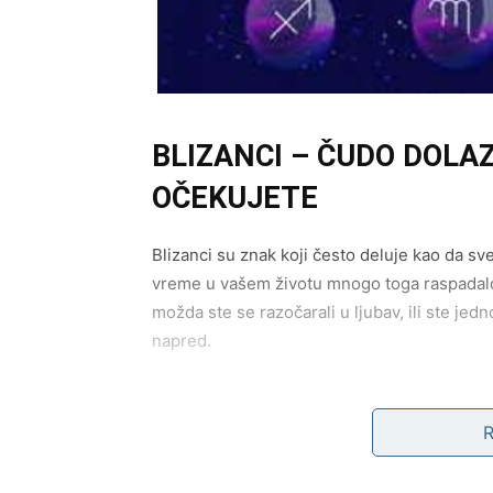
BLIZANCI – ČUDO DOLA
OČEKUJETE
Blizanci su znak koji često deluje kao da sve
vreme u vašem životu mnogo toga raspadalo 
možda ste se razočarali u ljubav, ili ste jed
napred.
Ali sada… dolazi preokret.
Ono što je važno da znate jeste da se vaše 
nagrada za sve ono kroz šta ste prošli
.