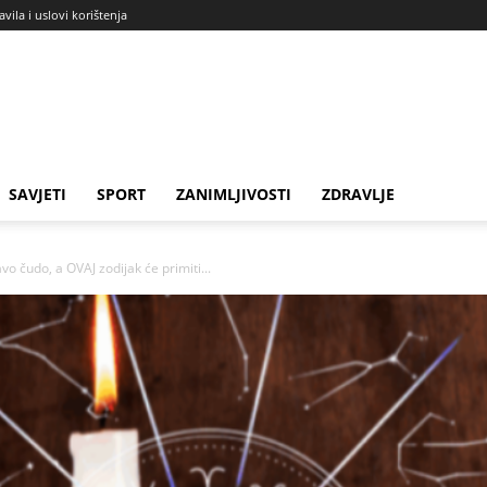
avila i uslovi korištenja
SAVJETI
SPORT
ZANIMLJIVOSTI
ZDRAVLJE
vo čudo, a OVAJ zodijak će primiti...