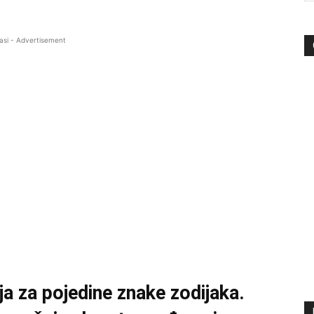
asi - Advertisement
a za pojedine znake zodijaka.