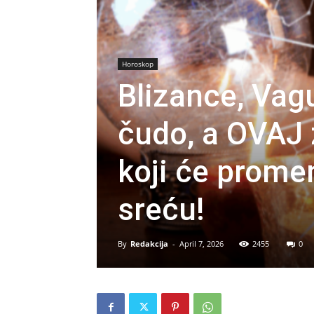
Horoskop
Blizance, Vag
čudo, a OVAJ z
koji će promen
sreću!
By
Redakcija
-
April 7, 2026
2455
0