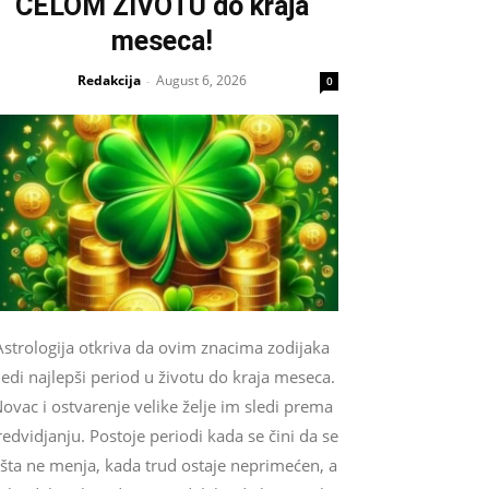
CELOM ŽIVOTU do kraja
meseca!
Redakcija
August 6, 2026
-
0
Astrologija otkriva da ovim znacima zodijaka
ledi najlepši period u životu do kraja meseca.
ovac i ostvarenje velike želje im sledi prema
edvidjanju. Postoje periodi kada se čini da se
išta ne menja, kada trud ostaje neprimećen, a