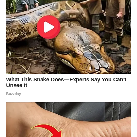
prema Škorpiji znači priznati slabost. A to joj je najteže.
Zato bira da ćuti.
Ali energija između njih i dalje postoji. I nije mala.
Škorpija može osetiti:
nagle promene raspoloženja bez jasnog razloga
snove o toj osobi
neobjašnjivu potrebu da proveri šta se dešava sa njom
To nije slučajno.
Ovo je veza koja ima potencijal da se ponovo aktivira – ali
samo ako obe strane budu iskrene.