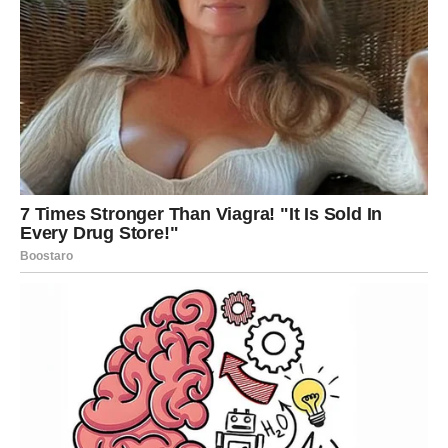
stvarnosti, postoji ogromna praznina koja se ne može
popuniti.
Rak je bio neko ko je pružao sigurnost, toplinu i
bezuslovnu ljubav. A to se ne zaboravlja.
Ta osoba:
često proverava šta Rak radi (društvene mreže, priče,
čak i preko drugih ljudi)
upoređuje svaku novu osobu sa Rakom – i uvek neko
nedostaje
vraća se u sećanja, čita stare poruke, analizira gde je
pogrešila
Ali zašto ne napravi prvi korak?