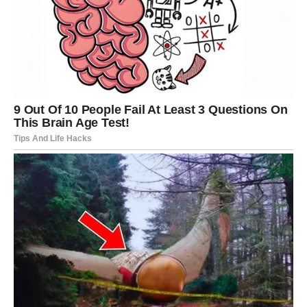
Zato što je svesna koliko je povredila Raka. Strah od
odbijanja i osećaj krivice je ogroman. Ego joj ne
dozvoljava da prizna da je pogrešila.
Rak misli da je zaboravljen. Istina je – nikada nije bio
važniji.
U narednom periodu, mogući su suptilni signali:
lajkovanje starih slika
iznenadna poruka „slučajno“
pokušaj kontakta bez direktnog priznanja emocija
Rak treba da bude oprezan – jer ova priča još nije
završena.