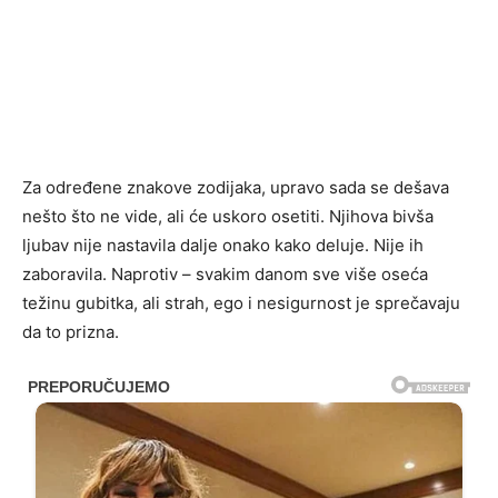
Za određene znakove zodijaka, upravo sada se dešava
nešto što ne vide, ali će uskoro osetiti. Njihova bivša
ljubav nije nastavila dalje onako kako deluje. Nije ih
zaboravila. Naprotiv – svakim danom sve više oseća
težinu gubitka, ali strah, ego i nesigurnost je sprečavaju
da to prizna.