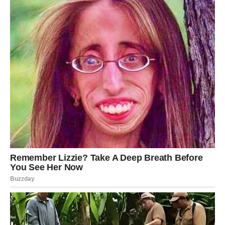
Bivša ljubav Škorpije trenutno prolazi kroz unutrašnji
haos.
Na površini:
ponaša se kao da je jaka
pravi distancu
možda čak ulazi u nove odnose
Ali duboko u sebi:
ne može da izbaci Škorpiju iz glave
oseća da je izgubila „nešto sudbinsko“
pati, ali to krije kao najveću tajnu
Ova osoba se bori sama sa sobom. Jer priznati emocije