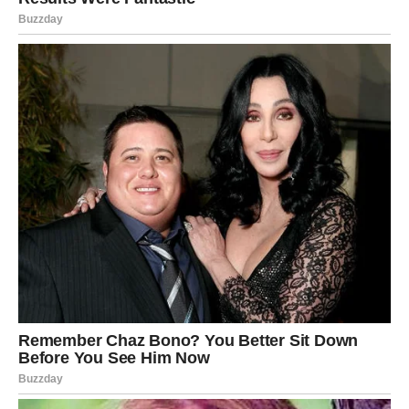
čudne pokušaje komunikacije
indirektne poruke preko zajedničkih prijatelja
poglede ako se slučajno sretnu – pune emocija koje se
ne izgovaraju
Sudbina ovde još nije rekla poslednju reč. Ako Vaga oseti
da nešto „nije završeno“ – nije slučajno.
ŠKORPIJA
Škorpije ne zaboravljaju. Ali ono što ne očekuju jeste da
ni njih niko ne zaboravlja.
Veza sa Škorpijom nije obična. To je intenzitet, strast,
dubina. To je nešto što ostavlja trag za ceo život.