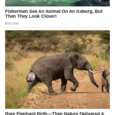
javljanje posle dužeg vremena
pokušaj razgovora „bez obaveza“
vraćanje kroz prijateljski pristup
Ali ispod svega toga krije se jedno – želja za novim
početkom.