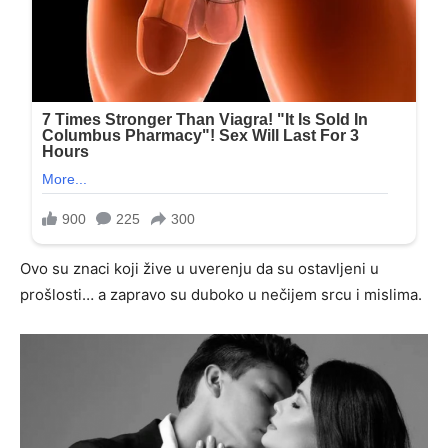
Ovo su znaci koji žive u uverenju da su ostavljeni u
prošlosti… a zapravo su duboko u nečijem srcu i mislima.