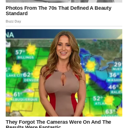
Postoji velika borba unutar te osobe. Srce želi povratak,
ali razum i ponos ne dozvoljavaju.
Ova osoba se boji:
da Vaga više ne oseća ništa
da je zakasnila
da će biti odbijena i povređena
Zato bira tišinu.
Ali ta tišina nije prazna. Ona je puna emocija,
preispitivanja i kajanja.
Vaga može primetiti: