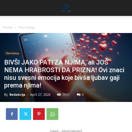
Home
Horoskop
Horoskop
BIVŠI JAKO PATI ZA NJIMA, ali JOŠ
NEMA HRABROSTI DA PRIZNA! Ovi znaci
nisu svesni emocija koje bivša ljubav gaji
prema njima!
By
Redakcija
-
April 27, 2026
7651
0
Oglasi - Advertisement