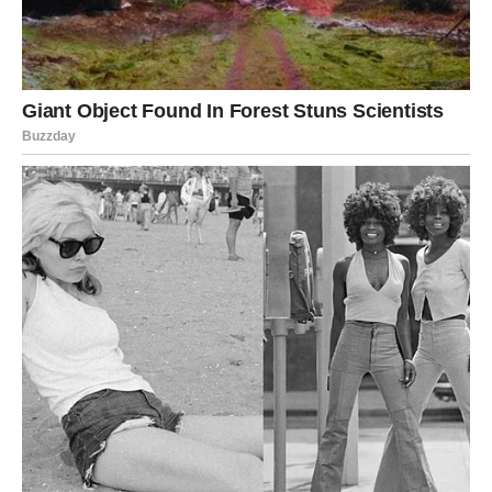
VAGA
Vage su majstori za balans, ali kada vole – vole duboko i
iskreno. Njihova veza je bila nešto posebno, ali često je
bila opterećena nesigurnostima i pogrešnim tajmingom.
Vaga je odlučila da ode dalje. Naučila je da kontroliše
emocije, da ne pokazuje slabost. Ali ono što ne zna jeste
da druga strana nikada nije prestala da misli na nju.
Bivša ljubav Vage:
oseća da je izgubila „idealnu osobu“
shvatila je prekasno koliko je Vaga bila posebna
nosi u sebi stalno „šta bi bilo kad bi bilo“