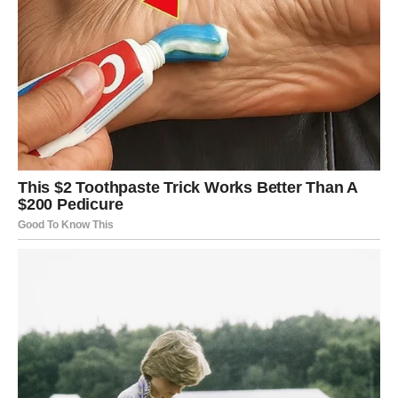
Ako dođe do kontakta, biće to snažno, emotivno i
potpuno neočekivano.
JARAC
Jarčevi deluju hladno kada završe odnos. Kao da su
presečeni, kao da nema povratka. Ali istina je da oni