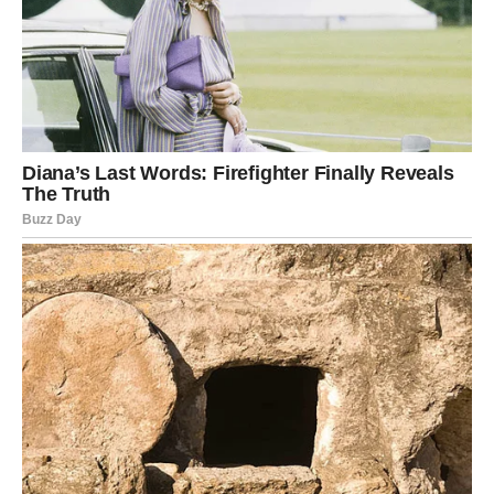
duboko osećaju – samo to ne pokazuju.
I upravo zbog toga, njihova bivša ljubav nikada nije uspela
da ih „pročita do kraja“.
Ta osoba sada živi sa ogromnim pitanjem:
„Da li je Jarac ikada stvarno prestao da voli?“
I dok Jarac ide dalje, fokusira se na sebe, na posao, na
stabilnost – druga strana tone u emocije koje nije
očekivala.
Bivša ljubav Jarca:
oseća prazninu
shvata koliko je Jarac bio oslonac