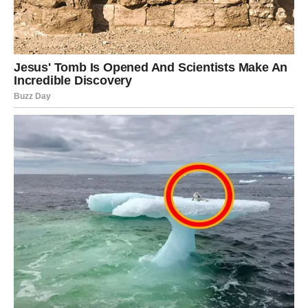
želi povratak, ali ne zna kako
Ona vidi Jarca kao osobu koja ne oprašta lako. I upravo to
je blokira.
Postoji strah:
da će biti odbijena
da je zauvek izgubila šansu
da Jarac više nema emocije
Ali to nije istina.
Jarac možda ne pokazuje, ali i dalje nosi trag te veze.
U narednom periodu, moguće je: