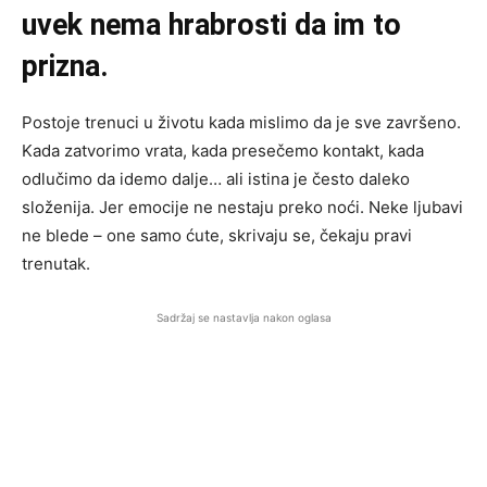
uvek nema hrabrosti da im to
prizna.
Postoje trenuci u životu kada mislimo da je sve završeno.
Kada zatvorimo vrata, kada presečemo kontakt, kada
odlučimo da idemo dalje… ali istina je često daleko
složenija. Jer emocije ne nestaju preko noći. Neke ljubavi
ne blede – one samo ćute, skrivaju se, čekaju pravi
trenutak.
Sadržaj se nastavlja nakon oglasa