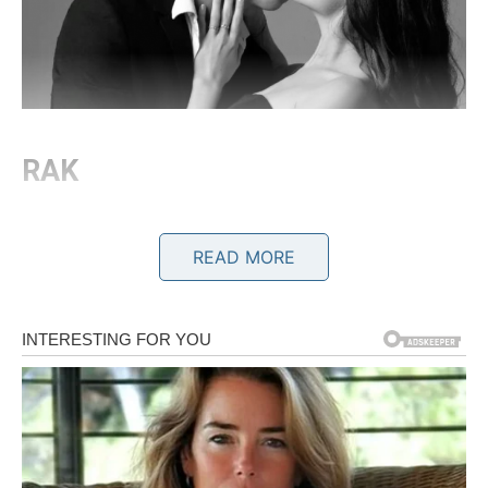
RAK
Rakovi su prošli kroz emotivnu oluju. Dali su sve – i srce, i
poverenje, i strpljenje. Kada je došlo do kraja, to nije bio
READ MORE
običan raskid. To je bio lom duše.
Ali ono što Rak ne zna jeste da ta druga strana nikada nije
uspela da pronađe mir nakon odlaska.
Bivša ljubav Raka često se ponaša kao da je sve u redu.
Možda čak i deluje hladno, distancirano, kao da je
nastavila dalje bez osvrtanja. Ali to je samo maska. U