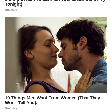
krajem ili kako da stabilizuje situaciju koja ga je brinula.
I baš kada najmanje očekuje – dolazi novac.
Iznenadno. Neočekivano. U pravom trenutku.
Može biti kroz posao, kroz pomoć, kroz dug koji se vraća,
kroz neku priliku koju nisi planirao ili kroz nešto što si
davno započeo pa zaboravio. Ali ono što je sigurno jeste
da ti ovaj novčani dobitak dolazi kao olakšanje koje menja
raspoloženje, planove i osećaj sigurnosti.
Jarac dobija potvrdu da trud nikada nije bio uzaludan.
Ovo nije samo novac. Ovo je poruka sudbine: “Vreme je
da odahneš.”