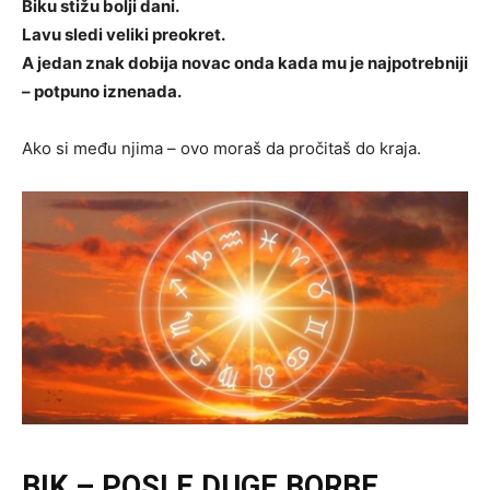
Biku stižu bolji dani.
Lavu sledi veliki preokret.
A jedan znak dobija novac onda kada mu je najpotrebniji
– potpuno iznenada.
Ako si među njima – ovo moraš da pročitaš do kraja.
BIK – POSLE DUGE BORBE,