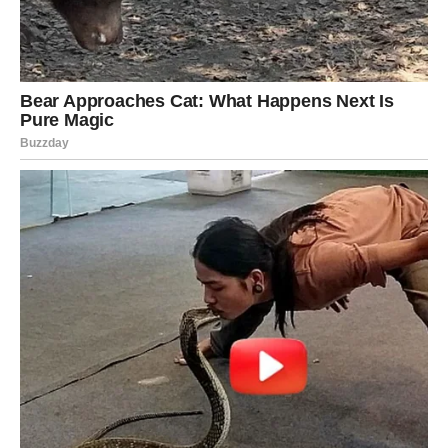
Dolazi ponuda, vest, susret ili odluka koja ti vraća
samopouzdanje i daje ti osećaj da si ponovo na vrhu
svoje igre. Sve ono što je delovalo kao zastoj sada dobija
ubrzanje. Energija se menja, i ti to osećaš već u vazduhu.
Na emotivnom planu, Lav doživljava buđenje. Srce se
otvara. Ako si dugo ćutao – sada govoriš. Ako si čekao –
sada se stvari pokreću. Ako si bio razočaran – sada dolazi
razlog za osmeh.
Ovaj preokret ima jednu važnu poruku: ništa nije bilo
uzalud. Sve što si prošao bilo je priprema za ovo.
Lav ponovo postaje ono što jeste – snažan, ponosan i
siguran u sebe.