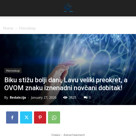
Home
Horoskop
Horoskop
Biku stižu bolji dani, Lavu veliki preokret, a
OVOM znaku iznenadni novčani dobitak!
By
Redakcija
-
January 27, 2026
3825
0
Oglasi - Advertisement