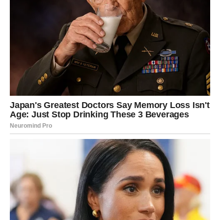
Posebno je naglašeno polje stabilnosti i sigurnosti. Bik će
ponovo stati na čvrsto tlo. Osećaćeš da kontrolišeš svoj
život, da znaš kuda ideš i da se više ne boriš uzalud.
Na emotivnom planu, dolazi smirenje. Ako si bio
povređen, dolazi faza isceljenja. Ako si bio zbunjen,
dolazi jasnoća. Ako si bio usamljen, dolazi prisustvo
nekoga ko donosi toplinu.
Ovo su dani kada Bik prestaje da preživljava – i počinje da
živi.
I najvažnije: dolazi osećaj da si nagrađen za strpljenje
koje si pokazao kada bi mnogi odustali.
LAV – VELIKI PREOKRET KOJI