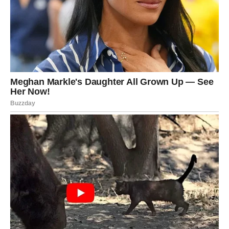
MENJA PRAVAC TVOG ŽIVOTA
Lav je navikao da bude jak. Da drži glavu visoko čak i kada
mu je teško. Da ćuti kada ga boli. Da se smeje kada bi
najradije vikao. I baš zato je ovaj period bio posebno
zahtevan za tebe.
Ali sada dolazi trenutak koji menja sve.
Veliki preokret se dešava tamo gde ga najmanje
očekuješ. Može biti vezan za posao, za jednu važnu
odluku, za jednu osobu ili za priliku koja se pojavljuje
iznenada. Ono što je sigurno jeste da ovo nije mala
promena. Ovo je promena pravca.
Lav ulazi u fazu u kojoj ponovo preuzima svoju moć.