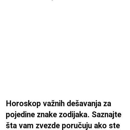
Horoskop važnih dešavanja za
pojedine znake zodijaka. Saznajte
šta vam zvezde poručuju ako ste