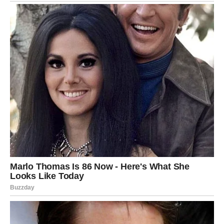
Sa tim dolazi i nova energija. Više samopouzdanja. Više
vere. Više optimizma.
Jarac konačno prestaje da brine i počinje da planira sa
osmehom.