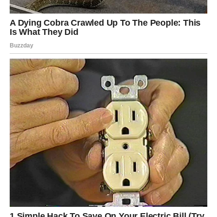
JARAC – IZNENADNI NOVČANI
DOBITAK KOJI MENJA SVE
A sada dolazimo do znaka kome sledi nešto što će ga
iskreno iznenaditi.
Jarac je u poslednje vreme mnogo razmišljao o novcu. O
sigurnosti. O obavezama. O tome kako da spoji kraj sa