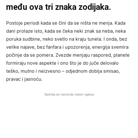
među ova tri znaka zodijaka.
Postoje periodi kada se čini da se ništa ne menja. Kada
dani prolaze isto, kada se čeka neki znak sa neba, neka
poruka sudbine, neko svetlo na kraju tunela. I onda, bez
velike najave, bez fanfara i upozorenja, energija svemira
počinje da se pomera. Zvezde menjaju raspored, planete
formiraju nove aspekte i ono što je do juče delovalo
teško, mutno i neizvesno – odjednom dobija smisao,
pravac i jasnoću.
Sadržaj se nastavlja nakon oglasa