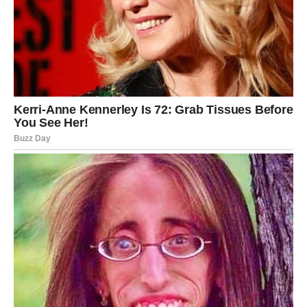
DEVICA – nagrada za strpljenje
koje je trajalo predugo
Device su dugo radile, čekale, analizirale i davale više
nego što su dobijale. Kraj marta donosi ono što su
zaslužile – ali na način koji nisu očekivale.
Može doći do poslovne ponude, finansijskog dobitka ili
priznanja koje menja vašu poziciju. Ali ono što je još
važnije – dolazi unutrašnja promena.
Shvatićete da više ne želite da budete na drugom mestu.
Počećete da birate sebe.
Za neke Device, ovo znači i ljubavni preokret – dolazak
osobe koja vidi vašu vrednost bez potrebe da se
dokazujete.