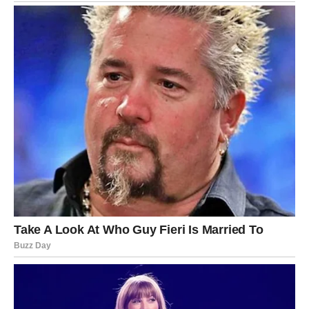
RIBE – sudbina vas vodi tamo
gde treba da budete
Ribe su znak koji često oseća više nego što razume. Kraj
marta donosi jasnoću.
Situacije koje su bile zbunjujuće počinju da imaju smisla.
Ljudi koji su bili nejasni – pokazuju svoje pravo lice.
Ali ono što je najvažnije – dolazi prilika koja može
promeniti vaš život.
Može biti nova ljubav, novi posao ili odluka koja vas vodi u
potpuno drugačijem pravcu.