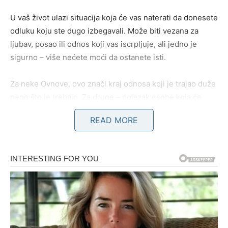
U vaš život ulazi situacija koja će vas naterati da donesete
odluku koju ste dugo izbegavali. Može biti vezana za
ljubav, posao ili odnos koji vas iscrpljuje, ali jedno je
sigurno – više nećete moći da ostanete isti.
Za neke Ovnove, ovo znači kraj odnosa koji je trajao duže
nego što je trebalo. Za druge – dolazak osobe koja će
probuditi emocije kakve nisu osetili dugo vremena.
READ MORE
Najvažnije je to što ćete konačno stati iza sebe. I upravo
tu počinje vaš preokret.
RAK – sudbinski susret ili
povratak iz prošlosti
Rakovi su znak koji duboko oseća, ali često ćuti. Kraj