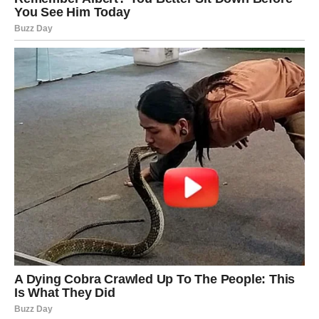
Mogući su veliki pomaci u karijeri, finansijama, ali i u
ljubavi.
Za neke Jarčeve, ovo znači i donošenje važne odluke –
preseljenje, promena posla ili ulazak u ozbiljan odnos.
Ono što je najvažnije – osećaćete sigurnost. I to je vaš
najveći preokret.