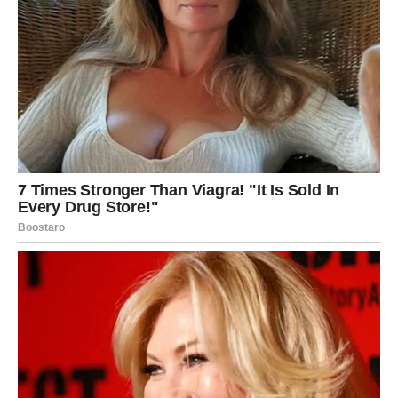
marta donosi energiju koja razbija tu tišinu.
U vaš život dolazi osoba ili situacija koja će vas suočiti sa
emocijama koje ste pokušavali da potisnete. Može se
pojaviti neko iz prošlosti – neko koga niste zaboravili, ali
ste naučili da živite bez njega.
Ono što dolazi nije slučajno. To je test – ali i prilika.
Mnogi Rakovi će doživeti razgovor koji menja sve. Istina
izlazi na videlo, maske padaju, a ono što je bilo nejasno
postaje kristalno jasno.
Biće teško, ali oslobađajuće. I upravo kroz tu iskrenost
dolazi vaš preokret.