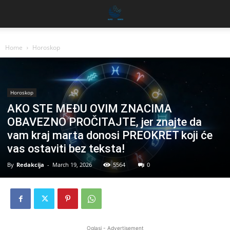
Home
Horoskop
Horoskop
AKO STE MEĐU OVIM ZNACIMA
OBAVEZNO PROČITAJTE, jer znajte da
vam kraj marta donosi PREOKRET koji će
vas ostaviti bez teksta!
By
Redakcija
-
March 19, 2026
5564
0
Oglasi - Advertisement