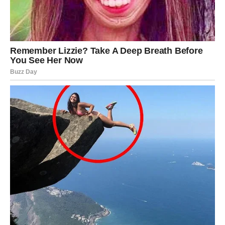
Vaša energija se menja, a sa njom i vaš život.
ŠKORPIJA – istina izlazi na
videlo, bez povratka nazad
Škorpije ulaze u jedan od najintenzivnijih perioda. Kraj
marta donosi razotkrivanje – svega što je bilo skriveno,
potisnuto ili neizgovoreno.
Može se desiti da saznate nešto što menja vaš pogled na
osobu kojoj ste verovali. Ili da vi izgovorite nešto što ste
dugo držali u sebi.
Ovo je trenutak kada se ruše iluzije.
Ali nemojte se plašiti – jer ono što se ruši, nije bilo