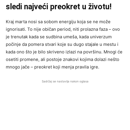
sledi najveći preokret u životu!
Kraj marta nosi sa sobom energiju koja se ne može
ignorisati. To nije običan period, niti prolazna faza – ovo
je trenutak kada se sudbina umeša, kada univerzum
počinje da pomera stvari koje su dugo stajale u mestu i
kada ono što je bilo skriveno izlazi na površinu. Mnogi će
osetiti promene, ali postoje znakovi kojima dolazi nešto
mnogo jače – preokret koji menja pravila igre.
Sadržaj se nastavlja nakon oglasa