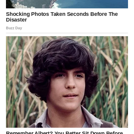
stabilno. A ono što dolazi posle toga – biće mnogo
istinitije.
Za mnoge Škorpije, ovo je početak novog života. Bez laži.
Bez maski. Bez kompromisa.
JARAC – preokret koji donosi
stabilnost i nagradu
Jarčevi su poznati po strpljenju i upornosti, ali čak i oni
imaju granice. Kraj marta donosi nagradu za sve što ste
izdržali.
Dolazi trenutak kada stvari počinju da se slažu. Problemi
koji su vas mučili počinju da se rešavaju, a vi konačno
vidite svetlo na kraju tunela.