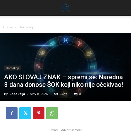
Home
Horoskop
Horoskop
AKO SI OVAJ ZNAK – spremi se: Naredna
3 dana donose ŠOK koji niko nije očekivao!
By
Redakcija
-
May 8, 2026
2429
0
Oglasi - Advertisement