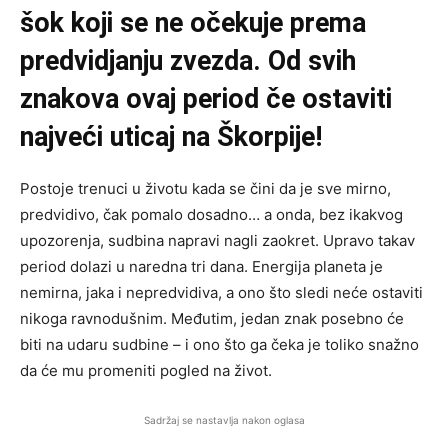
šok koji se ne očekuje prema
predvidjanju zvezda. Od svih
znakova ovaj period če ostaviti
najveći uticaj na Škorpije!
Postoje trenuci u životu kada se čini da je sve mirno,
predvidivo, čak pomalo dosadno… a onda, bez ikakvog
upozorenja, sudbina napravi nagli zaokret. Upravo takav
period dolazi u naredna tri dana. Energija planeta je
nemirna, jaka i nepredvidiva, a ono što sledi neće ostaviti
nikoga ravnodušnim. Međutim, jedan znak posebno će
biti na udaru sudbine – i ono što ga čeka je toliko snažno
da će mu promeniti pogled na život.
Sadržaj se nastavlja nakon oglasa