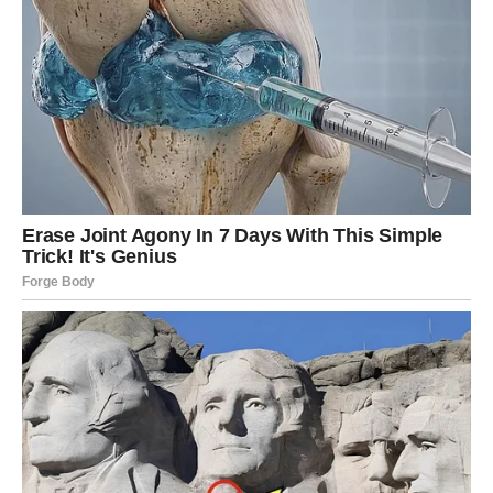
skriveno. Istina neće biti laka, ali će vam otvoriti oči.
U ljubavi – neko vas posmatra duže nego što mislite. U
naredna tri dana ta osoba može napraviti prvi korak.
Pitanje je – da li ste spremni?
BLIZANCI
Blizanci ulaze u turbulentan period. Komunikacija će biti
ključna, ali i izvor problema. Jedna poruka, jedan
razgovor ili čak jedna rečenica može izazvati lavinu
emocija.
Moguće je razotkrivanje tajne – vaše ili tuđe. Budite
oprezni kome verujete. Neko iz vašeg okruženja nije
iskren kao što mislite.