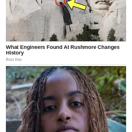
RAK
Rakovi će biti emotivno uzdrmani. Naredna tri dana
donose situaciju koja će ih naterati da se suoče sa
sopstvenim osećanjima. Moguće je pomirenje, ali i
konačan kraj jedne priče.
Porodične teme dolaze u prvi plan. Neko iz porodice
može vam otkriti nešto što će vas duboko dirnuti.
LAV
Lavovi će biti u centru pažnje – ali ne na način na koji su
očekivali. Šok koji dolazi može biti vezan za ljubav ili
posao. Moguće je da će vas neko izneveriti ili razočarati.