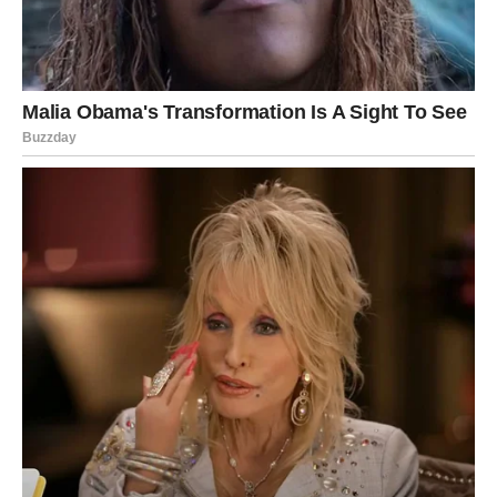
Ipak, iz ove situacije izlazite jači. Naučićete važnu lekciju
o poverenju.
DEVICA
Device ulaze u period kada ništa nije sigurno. Planovi
koje ste napravili mogu se iznenada promeniti. Ovo će
vas uznemiriti, ali i naterati da izađete iz zone komfora.
Jedan susret može promeniti sve. Obratite pažnju na
ljude koje upoznajete – neko od njih ima posebnu ulogu u
vašem životu.
VAGA
Vage će biti suočene sa odlukom koju više ne mogu
odlagati. Šok dolazi u vidu istine koju niste želeli da