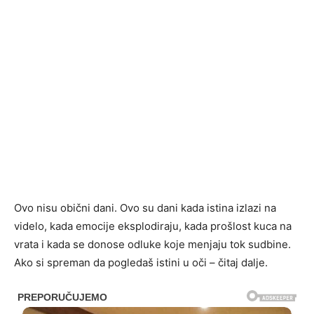
Ovo nisu obični dani. Ovo su dani kada istina izlazi na
videlo, kada emocije eksplodiraju, kada prošlost kuca na
vrata i kada se donose odluke koje menjaju tok sudbine.
Ako si spreman da pogledaš istini u oči – čitaj dalje.