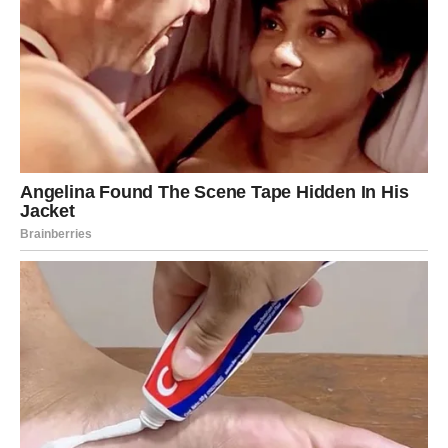
Ribe ulaze u period introspekcije. Šok koji dolazi nije
spoljašnji – već unutrašnji. Shvatićete nešto o sebi što će
promeniti način na koji gledate na život.
Ovo je početak vaše lične transformacije.