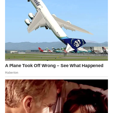
smislu. Neočekivan novac ili prilika dolazi kada je
najmanje očekujete.
U ljubavi – neko pokušava da vam se približi, ali vi to
možda ne primećujete. Obratite pažnju.
VODOLIJA
Vodolije će biti iznenađene reakcijom jedne osobe. Ono
što ste mislili da je bezazlen odnos može se pretvoriti u
nešto mnogo dublje.
Moguće je priznanje koje će vas ostaviti bez reči.
RIBE