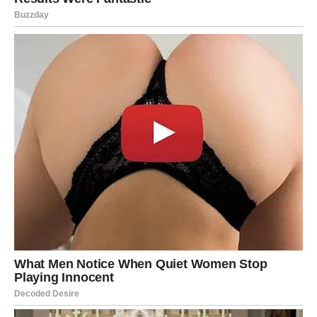
Škorpije su znak koji će NAJVIŠE osetiti energiju naredna
tri dana.
Ako si Škorpija – spremi se.
Dolazi trenutak istine. Neko iz tvoje prošlosti se vraća, ali
ne sa praznim rečima – već sa namerom koja će te
šokirati. Možda ćeš dobiti priznanje koje si dugo čekala,
ili ćeš saznati nešto što će te potpuno izbaciti iz
ravnoteže.
Emocije će biti jake, intenzivne i neizbežne. Nećeš moći
da ih ignorišeš.
Na poslovnom planu – dolazi prilika koja može promeniti
sve. Ali dolazi iznenada, bez upozorenja. Moraćeš brzo