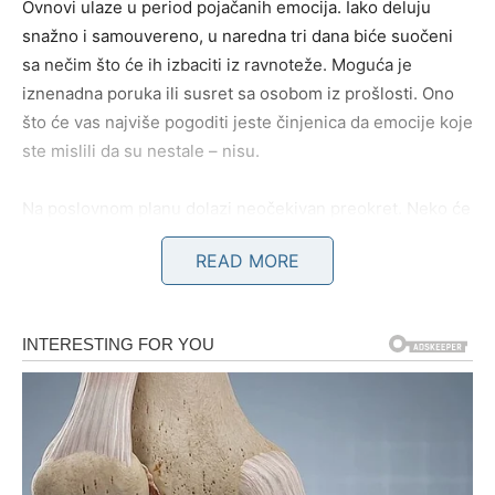
Ovnovi ulaze u period pojačanih emocija. Iako deluju
snažno i samouvereno, u naredna tri dana biće suočeni
sa nečim što će ih izbaciti iz ravnoteže. Moguća je
iznenadna poruka ili susret sa osobom iz prošlosti. Ono
što će vas najviše pogoditi jeste činjenica da emocije koje
ste mislili da su nestale – nisu.
Na poslovnom planu dolazi neočekivan preokret. Neko će
vam ponuditi priliku koju niste tražili, ali koja može
READ MORE
promeniti vašu finansijsku situaciju. Ne reagujte
impulsivno – razmislite.
BIK
Bikovi će konačno osetiti olakšanje, ali pre toga dolazi
jedan šok koji će ih naterati da preispitaju svoje odluke.
Moguće je da ćete saznati nešto što vam je dugo bilo