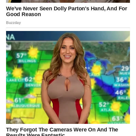
vidite. Možda ste zatvarali oči pred nečim – ali sada više
nema bežanja.
U ljubavi dolazi do preokreta. Ili se odnos podiže na viši
nivo – ili se završava.
ŠKORPIJA