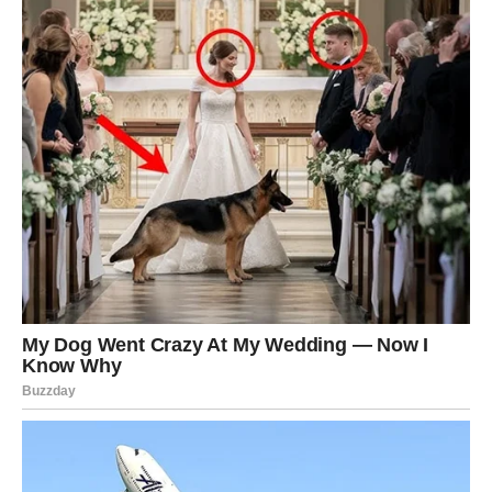
da odlučiš.
Ovo su dani kada se tvoje strpljenje testira, ali i
nagrađuje. Ako ostaneš pribrana – izlaziš kao pobednik.
STRELAC
Strelčevi će biti suočeni sa situacijom koja zahteva
ozbiljnost. Iako volite slobodu i spontanost, sada ćete
morati da se suočite sa posledicama nekih ranijih odluka.
Moguće je razočaranje, ali i veliko otkriće koje će vam
pomoći da krenete dalje.
JARAC
Jarčevi će doživeti finansijski šok – ali u pozitivnom