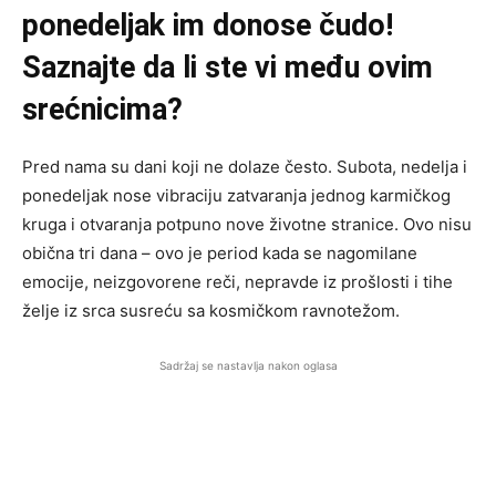
ponedeljak im donose čudo!
Saznajte da li ste vi među ovim
srećnicima?
Pred nama su dani koji ne dolaze često. Subota, nedelja i
ponedeljak nose vibraciju zatvaranja jednog karmičkog
kruga i otvaranja potpuno nove životne stranice. Ovo nisu
obična tri dana – ovo je period kada se nagomilane
emocije, neizgovorene reči, nepravde iz prošlosti i tihe
želje iz srca susreću sa kosmičkom ravnotežom.
Sadržaj se nastavlja nakon oglasa