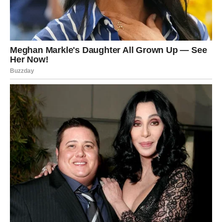
Ponedeljak donosi novu snagu.
Škorpija će dobiti priliku da zatvori jedno poglavlje bez
gorčine. Bez potrebe za osvetom. Bez potrebe za
dokazivanjem. Samo sa osećajem da je pravda stigla.
Karma joj vraća dostojanstvo i unutrašnji mir.