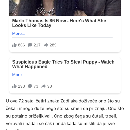
U ova 72 sata, četiri znaka Zodijaka doživeće ono što su
čekali mnogo duže nego što su smeli da priznaju. Ono što
su potajno priželjkivali. Ono zbog čega su ćutali, trpeli,
verovali i nadali se čak i onda kada su mislili da je sve