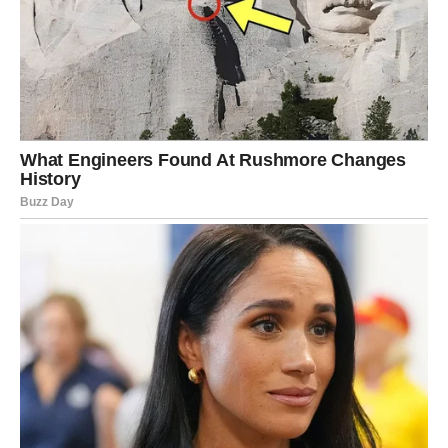
osetio.
To nije običan mir. To je karmičko olakšanje.
Kao da mu univerzum kaže: „Sada je tvoj red da budeš
srećan.“
Škorpija
Škorpije su prošle kroz unutrašnje oluje koje niko nije
video. Borbe sa mislima, emocijama, sećanjima. Pitanja
bez odgovora. Ljudi koji su otišli bez objašnjenja.
Situacije koje su ostale da vise u vazduhu.
U ova 72 sata, sve dolazi na svoje mesto.
Subota donosi istinu. Nedelja donosi razrešenje.