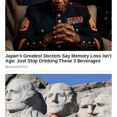
Karma mu vraća ono što je davao drugima: poštovanje,
stabilnost i ljubav.
Rak
Rak je u prethodnom periodu nosio tugu koju nije umeo
da objasni. Kao da je srce znalo da nešto mora da se desi,
ali nije znalo šta. Intuicija mu je radila jače nego ikada, ali
odgovori su kasnili.
U ova tri dana, Rak dobija potvrdu da je sve osećao s
razlogom.
Subota donosi emotivni susret ili poruku iz prošlosti.
Neko se vraća, javlja, ili pokazuje da Rak nikada nije bio
zaboravljen. Nedelja donosi razgovor koji briše sumnje. A
ponedeljak je dan kada Rak oseća mir kakav dugo nije