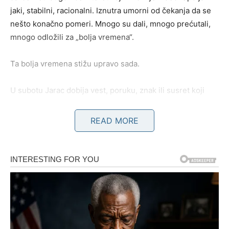
jaki, stabilni, racionalni. Iznutra umorni od čekanja da se
nešto konačno pomeri. Mnogo su dali, mnogo prećutali,
mnogo odložili za „bolja vremena“.
Ta bolja vremena stižu upravo sada.
U subotu Jarac dobija vest, poruku, znak ili susret koji
menja njegov unutrašnji osećaj sigurnosti. Kao da mu
neko vraća veru da ništa nije bilo uzalud. Nedelja donosi
READ MORE
emotivno olakšanje – razgovor koji se čekao, priznanje
koje je kasnilo, ili neočekivanu pažnju od osobe koja je
dugo bila tiha.
A ponedeljak? Ponedeljak je dan kada Jarac shvata da se
situacija koja ga je mučila mesecima – rešava sama od
sebe.