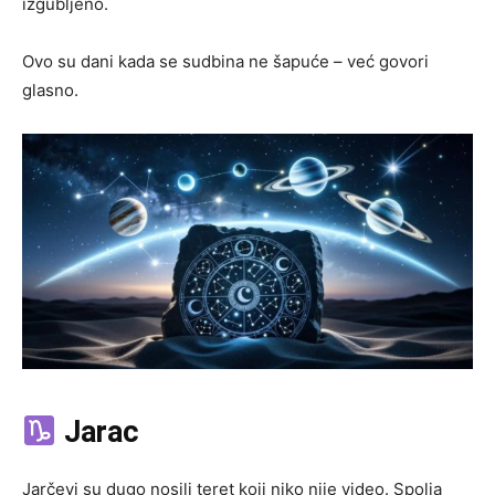
izgubljeno.
Ovo su dani kada se sudbina ne šapuće – već govori
glasno.
Jarac
Jarčevi su dugo nosili teret koji niko nije video. Spolja