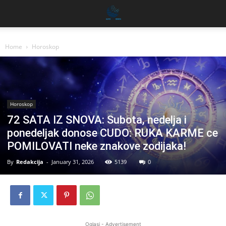
Home
Horoskop
Horoskop
72 SATA IZ SNOVA: Subota, nedelja i
ponedeljak donose CUDO: RUKA KARME ce
POMILOVATI neke znakove zodijaka!
By
Redakcija
-
January 31, 2026
5139
0
Oglasi - Advertisement