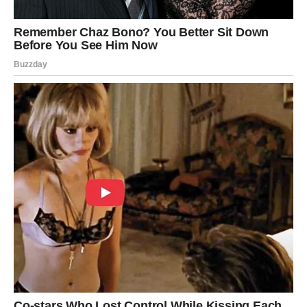
Ribe
Ribe su se u poslednje vreme osećale izgubljeno između
mašte i realnosti. Srce je želelo jedno, razum je govorio
drugo. Mnogo su verovale, ali su se pitale da li je to
dovoljno.
U naredna tri dana, Ribe dobijaju jasan znak da je njihova
vera bila opravdana.
Subota donosi inspiraciju ili susret koji vraća osmeh.
Nedelja donosi potvrdu da nisu same. Ponedeljak donosi
početak nečega novog – emotivno, poslovno ili duhovno.
Ribe dobijaju ono što im je najviše falilo: nadu koja
postaje stvarnost.