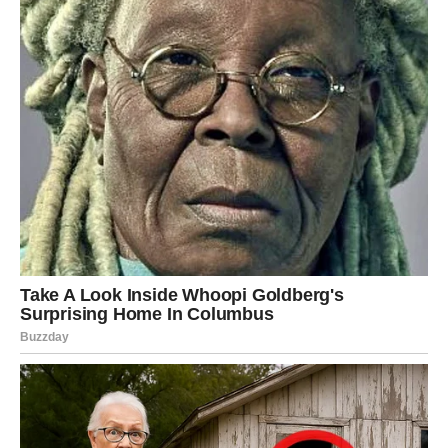
STRELAC
Strelčevi danas razmišljaju o budućnosti. Pitanja poput:
„Da li sam na pravom putu?“ i „Da li sam srećan?“ stalno
vam se vraćaju. Ovo je dan introspekcije, a ne akcije.
Na poslu – moguće su promene planova u poslednjem
trenutku. U ljubavi – potreba za slobodom je naglašena,
ali pazite da ne povredite nekoga ko vam je iskreno