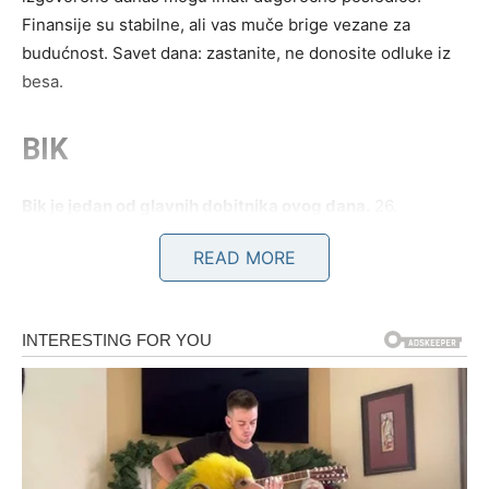
Finansije su stabilne, ali vas muče brige vezane za
budućnost. Savet dana: zastanite, ne donosite odluke iz
besa.
BIK
Bik je jedan od glavnih dobitnika ovog dana.
26.
decembar vam otvara oči kada je novac u pitanju. Ideja
READ MORE
koja vam dolazi može delovati neobično ili čak rizično, ali
upravo u njoj leži potencijal za novu zaradu. Možda je u
pitanju dodatni posao, saradnja, online projekat ili nešto
što ste ranije odbacivali.
Na emotivnom planu osećate sigurnost i stabilnost. Ako
ste u vezi – partner vas podržava više nego što mislite.
Slobodni Bikovi mogu započeti zanimljivu komunikaciju