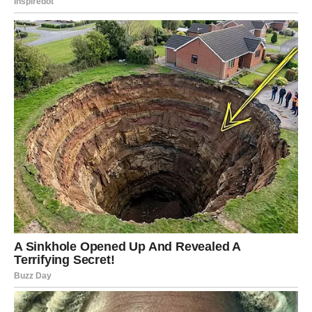
U ljubavi – razgovor koji ste izbegavali mora se dogoditi.
Može biti neprijatan, ali oslobađajući. Finansijski –
moguće je kašnjenje ili neplanirani trošak, ali ne
dugoročni problem.
ŠKORPIJA
Za Škorpije je ovo intenzivan dan. Emocije su duboke,
misli jake, a intuicija izuzetno naglašena. Možete osetiti
da neko nešto krije od vas – i verovatno ste u pravu. Ipak,
ne otkrivajte sve karte odmah.
U ljubavi – strasti su pojačane, ali i mogućnost sukoba.
Ako ste slobodni, privlačite osobu sa kojom odnos može
biti vrlo intenzivan, ali i karmički.