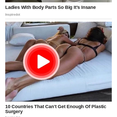
Promene koje dolaze možda vas u prvi mah uznemire, ali
dugoročno –
one vas vode ka boljem životu
. Moguća je
promena rutine, radnog okruženja ili čak odluka da se
distancirate od osobe koja vam crpi energiju.
Emotivno – tražite jasnoću i iskrenost. Nemojte pristajati
na polovične odgovore.
VAGA
Vage su danas rastrzane između želje za mirom i potrebe
da se izbore za sebe. 26. decembar vam donosi situaciju
u kojoj morate zauzeti stav – iako to ne volite. Odlaganje
odluke samo povećava pritisak.