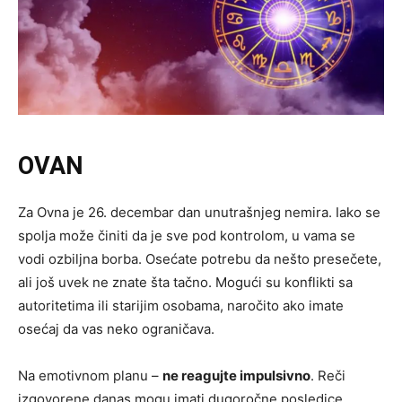
OVAN
Za Ovna je 26. decembar dan unutrašnjeg nemira. Iako se
spolja može činiti da je sve pod kontrolom, u vama se
vodi ozbiljna borba. Osećate potrebu da nešto presečete,
ali još uvek ne znate šta tačno. Mogući su konflikti sa
autoritetima ili starijim osobama, naročito ako imate
osećaj da vas neko ograničava.
Na emotivnom planu –
ne reagujte impulsivno
. Reči
izgovorene danas mogu imati dugoročne posledice.