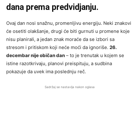
dana prema predvidjanju.
Ovaj dan nosi snažnu, promenljivu energiju. Neki znakovi
će osetiti olakšanje, drugi će biti gurnuti u promene koje
nisu planirali, a jedan znak moraće da se izbori sa
stresom i pritiskom koji neće moći da ignoriše.
26.
decembar nije običan dan
– to je trenutak u kojem se
istine razotkrivaju, planovi preispituju, a sudbina
pokazuje da uvek ima poslednju reč.
Sadržaj se nastavlja nakon oglasa