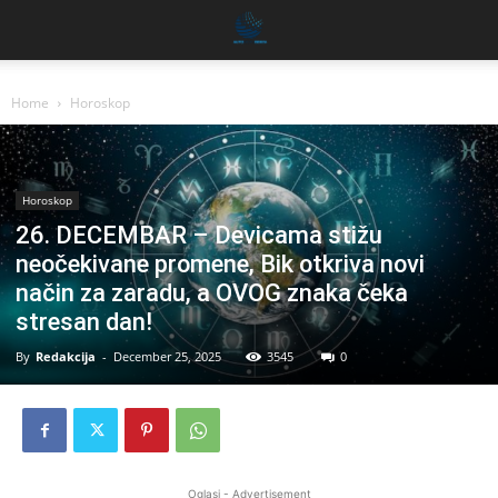
Home
Horoskop
Horoskop
26. DECEMBAR – Devicama stižu
neočekivane promene, Bik otkriva novi
način za zaradu, a OVOG znaka čeka
stresan dan!
By
Redakcija
-
December 25, 2025
3545
0
Oglasi - Advertisement