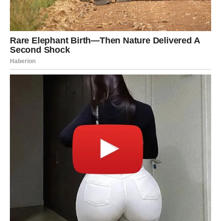
Ovo je dan kada morate jasno postaviti granice – i na
poslu i u privatnom životu.
U ljubavi – moguće su ljubomorne scene ili nesporazumi,
posebno ako stvari nisu bile jasno definisane. Slobodni
Lavovi mogu se naći u dilemi između dve osobe ili dve
opcije.
Savet:
ne dokazujte svoju vrednost – vi je već imate.
DEVICA
Device su pod snažnim uticajem promena.
26. decembar
vam donosi neočekivane obrte koji mogu doći kroz
posao, planove ili odnose sa ljudima. Iako volite kontrolu i
stabilnost, ovaj dan vas uči da ponekad morate pustiti
stvari da se same slože.