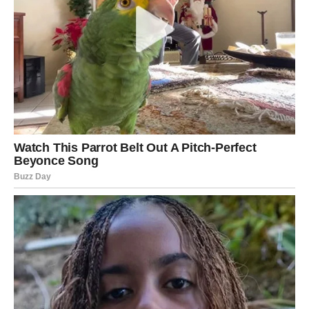
koja ima potencijal da preraste u nešto više.
Poruka dana:
verujte svom instinktu – on vas danas vodi
pravo ka dobitku.
BLIZANCI
Za Blizance je ovaj dan obojen razgovorima, porukama i
informacijama koje menjaju perspektivu. Moguće je da
saznate nešto što će vas iznenaditi – o osobi, poslu ili
situaciji za koju ste mislili da je jasna. Nemojte odmah
reagovati, jer istina ima više slojeva.
Emotivno ste zbunjeni – srce i razum ne govore istim
jezikom. Ako osećate umor, to je znak da ste previše
energije dali drugima. Finansije su promenljive – ne
trošite impulsivno.