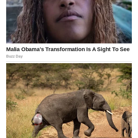
RAK
Rakovi su danas posebno osetljivi. Energija 26. decembra
vas tera da se suočite sa emocijama koje ste potiskivali.
Prošlost se može javiti kroz sećanja, poruke ili snove.
Iako to može biti emotivno iscrpljujeće, ovo je neophodan
korak ka unutrašnjem miru.
Na porodičnom planu moguće su tenzije, ali i šansa za
iskren razgovor koji donosi olakšanje. Finansijski – budite
oprezni, ne ulazite u rasprave oko novca.
LAV
Lav danas oseća pritisak odgovornosti. Od vas se očekuje
mnogo, a vi imate utisak da niko ne vidi koliko se trudite.