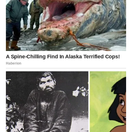
promenu, ali ne znate tačno kakvu. Moguće je da vas
neko iz okoline iznenadi svojim ponašanjem – pozitivno ili
negativno.
U ljubavi – potreba za iskrenošću je ključna. Ne potiskujte
ono što osećate. Na poslu – nove ideje dolaze, ali još nije
vreme za njihovu realizaciju.
RIBE
Ribe su znak koji može imati najstresniji dan.
26.
decembar vam donosi psihički pritisak, umor i osećaj da
ste preuzeli previše na sebe. Moguće je da vas neko
emotivno opterećuje ili da ste se našli u situaciji koju ne
znate kako da rešite.
Važno je da
ne ignorišete signale tela i duše
. Povucite se,