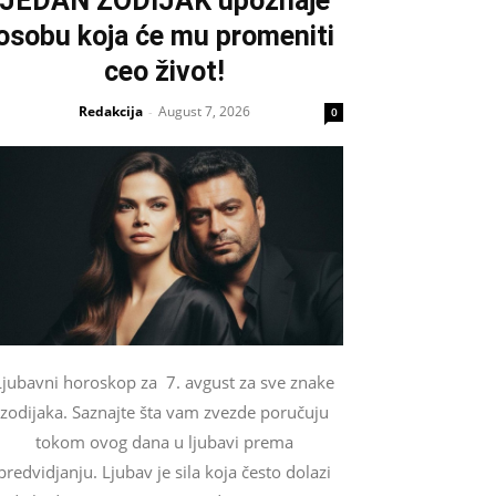
JEDAN ZODIJAK upoznaje
osobu koja će mu promeniti
ceo život!
Redakcija
August 7, 2026
-
0
Ljubavni horoskop za 7. avgust za sve znake
zodijaka. Saznajte šta vam zvezde poručuju
tokom ovog dana u ljubavi prema
predvidjanju. Ljubav je sila koja često dolazi