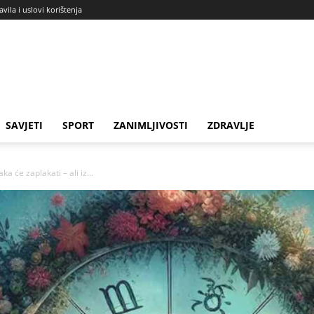
avila i uslovi korištenja
SAVJETI
SPORT
ZANIMLJIVOSTI
ZDRAVLJE
će zaplakati – ali iz...