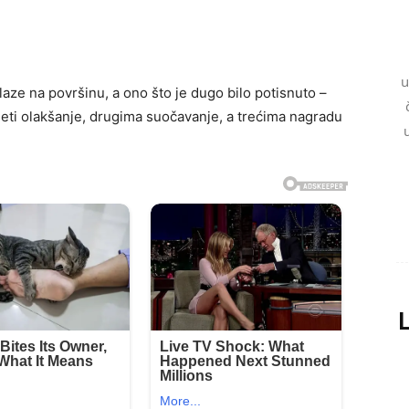
u
laze na površinu, a ono što je dugo bilo potisnuto –
eti olakšanje, drugima suočavanje, a trećima nagradu