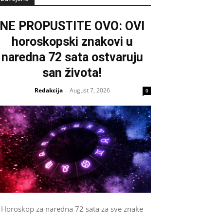
NE PROPUSTITE OVO: OVI
horoskopski znakovi u
naredna 72 sata ostvaruju
san života!
Redakcija
August 7, 2026
-
0
Horoskop za naredna 72 sata za sve znake