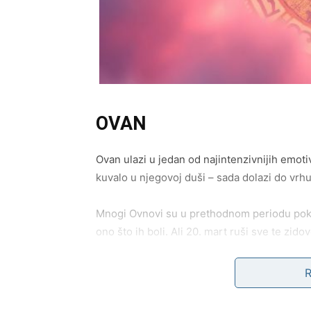
OVAN
Ovan ulazi u jedan od najintenzivnijih emot
kuvalo u njegovoj duši – sada dolazi do vrh
Mnogi Ovnovi su u prethodnom periodu poku
ono što ih boli. Ali 20. mart ruši sve te zidov
Ovaj dan donosi
istinu koju više ne možeš d
Može se desiti razgovor koji si izbegavao. Po