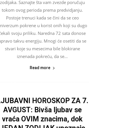
zodijaka. Saznajte šta vam zvezde poručuju
tokom ovog perioda prema predvidjanju.
Postoje trenuci kada se čini da se ceo
niverzum pokrene u korist onih koji su dugo
čekali svoju priliku. Naredna 72 sata donose
upravo takvu energiju. Mnogi će osetiti da se
stvari koje su mesecima bile blokirane
iznenada pokreću, da se...
Read more
LJUBAVNI HOROSKOP ZA 7.
AVGUST: Bivša ljubav se
vraća OVIM znacima, dok