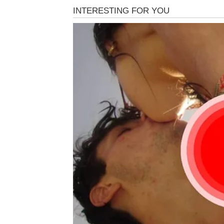
emocije za koje si mislio da su prošlost.
Za neke Ovnove, suze će doći zbog
razočar
Za druge, suze će biti
olakšanje
– jer će kon
Važno je da ne bežiš. Ovaj put, moraš da pogl
Jer iza tih suza – dolazi snaga kakvu nisi i
BIK
Bik ulazi u mirniji, ali duboko transformati
nekim drugim znacima, doneće
unutrašnje
Možeš shvatiti da više ne želiš ono što si d