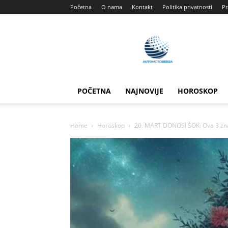
Početna
O nama
Kontakt
Politika privatnosti
Pr
Automotoberza
POČETNA
NAJNOVIJE
HOROSKOP
Home
Horoskop
20. MART DONOSI ŠOK: Ova 3 znaka 