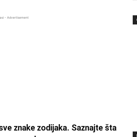
asi - Advertisement
ve znake zodijaka. Saznajte šta