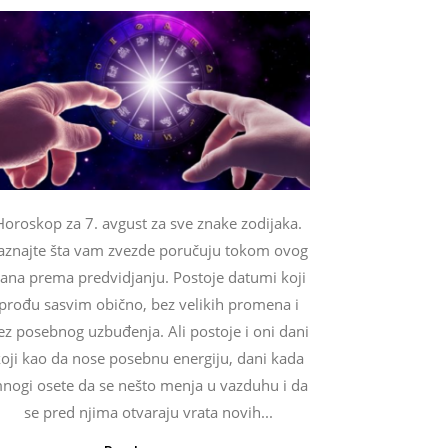
Horoskop za 7. avgust za sve znake zodijaka.
aznajte šta vam zvezde poručuju tokom ovog
ana prema predvidjanju. Postoje datumi koji
prođu sasvim obično, bez velikih promena i
ez posebnog uzbuđenja. Ali postoje i oni dani
oji kao da nose posebnu energiju, dani kada
nogi osete da se nešto menja u vazduhu i da
se pred njima otvaraju vrata novih...