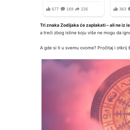
Tri znaka Zodijaka će zaplakati – ali ne iz i
a treći zbog istine koju više ne mogu da ign
A gde si ti u svemu ovome? Pročitaj i otkrij 