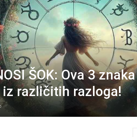
OSI ŠOK: Ova 3 znaka
 iz različitih razloga!
0