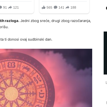
stih razloga.
Jedni zbog sreće, drugi zbog razočaranja,
orišu.
šta ti donosi ovaj sudbinski dan.