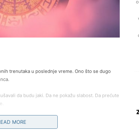
o
ivnih trenutaka u poslednje vreme. Ono što se dugo
unca.
šavali da budu jaki. Da ne pokažu slabost. Da prećute
e.
a ignorišeš.
READ MORE
ruka koja će te zateći. Ili susret koji će probuditi