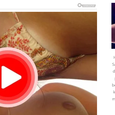
anja
– jer će shvatiti da neko nije bio iskren.
ačno skinuti teret sa srca.
edaš istini u oči.
mao dugo.
S
d
b
van period. Iako 20. mart neće doneti nagle šokove kao
k
 buđenje
.
m
o juče smatrao sigurnim.