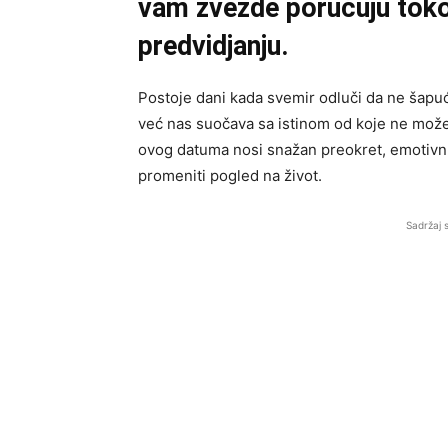
vam zvezde poručuju to
predvidjanju.
Postoje dani kada svemir odluči da ne šapu
već nas suočava sa istinom od koje ne mo
ovog datuma nosi snažan preokret, emotivn
promeniti pogled na život.
Sadržaj 