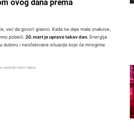
kom ovog dana prema
će, već da govori glasno. Kada ne daje male znakove,
žemo pobeći.
20. mart je upravo takav dan.
Energija
u dubinu i neočekivane situacije koje će mnogima
se nastavlja nakon oglasa