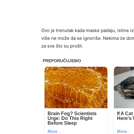
Ovo je trenutak kada maske padaju, istine iz
više ne može da se ignoriše. Nekima će don
za sve što su prošli.