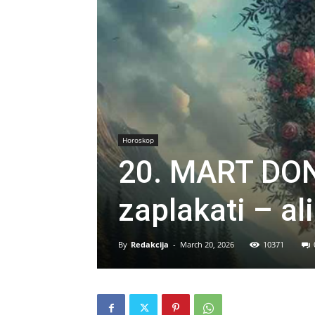
Horoskop
20. MART DON
zaplakati – ali
By
Redakcija
-
March 20, 2026
10371