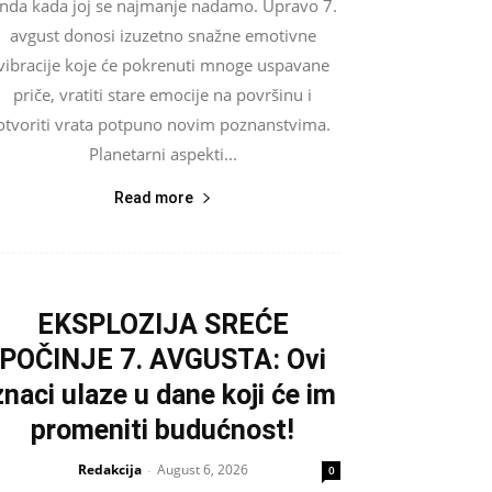
nda kada joj se najmanje nadamo. Upravo 7.
avgust donosi izuzetno snažne emotivne
vibracije koje će pokrenuti mnoge uspavane
priče, vratiti stare emocije na površinu i
otvoriti vrata potpuno novim poznanstvima.
Planetarni aspekti...
Read more
EKSPLOZIJA SREĆE
POČINJE 7. AVGUSTA: Ovi
znaci ulaze u dane koji će im
promeniti budućnost!
Redakcija
August 6, 2026
-
0