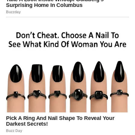
Ako si slobodan, shvataš da više ne želiš površne
odnose.
Na poslu, danas se tvoja preciznost i posvećenost isplate.
Moguće su pohvale ili priznanje.
VAGA
Vaga danas oseća unutrašnji nemir. Iako spolja deluješ
smireno, u tebi se vode ozbiljne dileme.
U ljubavi, Vaga mora da odluči – da li ostaje u nečemu što
joj daje sigurnost, ali ne i strast, ili pravi korak u
nepoznato. Danas je dan odluke, čak i ako je još ne
izgovoriš naglas.
Na finansijskom planu, budi oprezan. Ne troši impulsivno