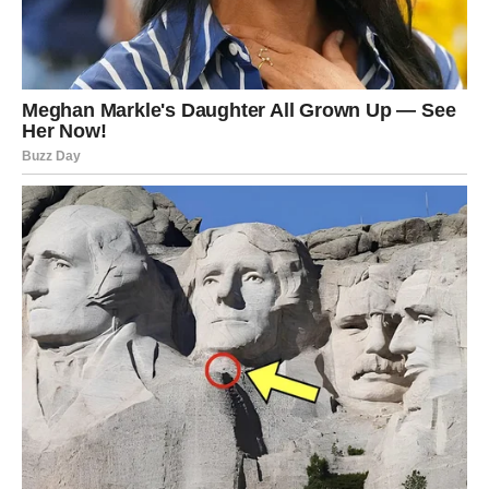
U ljubavi, Rak danas oseća potrebu za sigurnošću. Ako si
u vezi, tražiš potvrdu da si voljen. Ako si slobodan, možeš
se setiti nekoga iz prošlosti i zapitati se „šta bi bilo kad bi
bilo“. Ipak, zvezde savetuju – ne vraćaj se tamo gde si već
bio povređen.
Na poslovnom planu, danas možeš dobiti podršku od
osobe od koje to nisi očekivao. Neko vidi tvoj trud i želi
da ti pomogne.
LAV
Lav danas oseća snažnu potrebu da se dokaže. Međutim,
zvezde ti poručuju – ne moraš uvek da budeš najglasniji
da bi bio primećen.