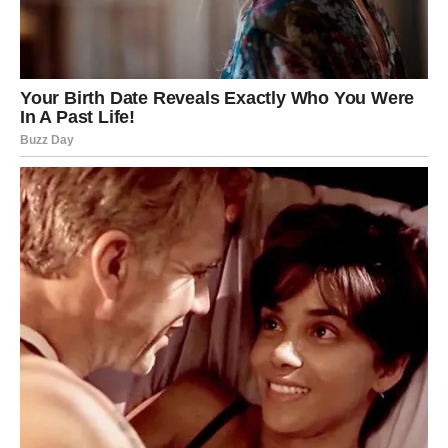
Na poslu, danas se čuvaj konflikata sa autoritetima.
Strpljenje ti je najbolji saveznik.
RIBE
Ribe danas osećaju sve – jače nego inače. Intuicija ti je
izuzetno snažna.
U ljubavi, Ribe mogu doživeti emotivno pročišćenje.
Nešto se završava da bi nešto novo moglo da počne. Ne
opiri se promenama.
Na finansijskom planu, danas dolazi manja, ali značajna
prilika.