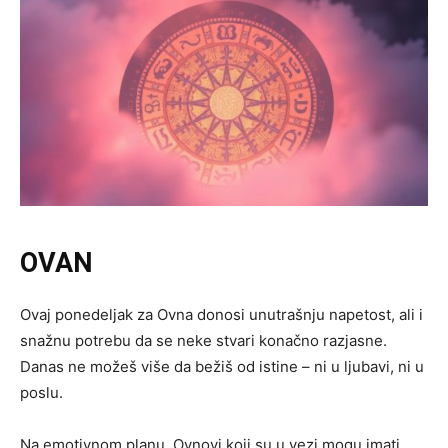
OVAN
Ovaj ponedeljak za Ovna donosi unutrašnju napetost, ali i
snažnu potrebu da se neke stvari konačno razjasne.
Danas ne možeš više da bežiš od istine – ni u ljubavi, ni u
poslu.
Na emotivnom planu, Ovnovi koji su u vezi mogu imati