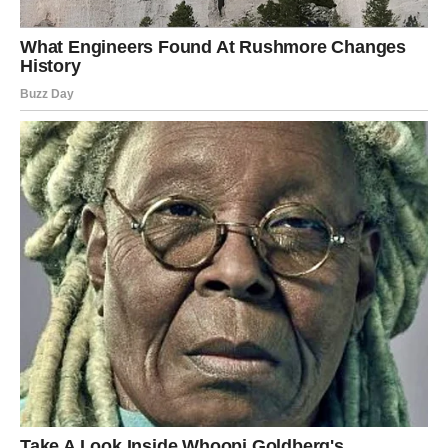
U ljubavi, Lavovi u vezi mogu osetiti ljubomoru ili
nesigurnost, ali to dolazi iz unutrašnjih strahova, ne iz
realne situacije. Slobodni Lavovi mogu upoznati nekoga
ko ih potpuno izbaci iz ravnoteže.
Na polju posla, danas je dobar dan za završavanje
obaveza, ali ne i za nove početke. Sačekaj još malo –
pravi trenutak tek dolazi.
DEVICA
Devica danas ima potrebu da sve dovede u red – i u sebi i
oko sebe. Međutim, ne možeš kontrolisati baš sve.
Na emotivnom planu, Devica shvata da previše daje, a
premalo dobija zauzvrat. Ovo je dan u kojem postavljaš
granice. Ako si u vezi, može doći do ozbiljnog razgovora.