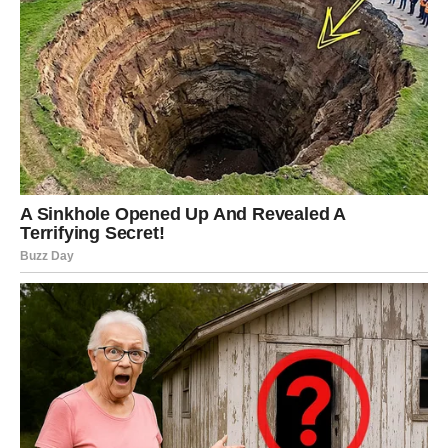
Na emotivnom planu, Bik shvata da ne može više da se
zadovoljava polovičnim emocijama. Ili ćeš danas shvatiti
da neko vredi više nego što si mislio – ili ćeš konačno
priznati sebi da nešto više nema smisla. Ova spoznaja
može zaboleti, ali donosi mir.
Na polju posla i finansija, danas možeš dobiti ideju ili
informaciju koja ti menja planove. Nešto što si smatrao
sigurnim možda više nije, ali to otvara prostor za nešto
mnogo bolje.
Ključ dana za Bika:
Istina oslobađa – čak i kada boli.
BLIZANCI
Blizanci danas imaju osećaj da se sve dešava prebrzo.