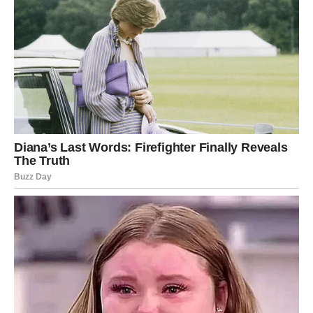
Strelac danas razmišlja o budućnosti. Pitanja „kuda idem“
i „šta želim“ postaju glasna.
U ljubavi, Strelčevi žele slobodu, ali i sigurnost – i danas
shvataju da moraju pronaći balans. Jedan razgovor može
promeniti tok odnosa.
Na poslu, moguće su vesti u vezi sa planovima za naredni
period. Nešto se menja, ali u tvoju korist.
JARAC
Za Jarca, 16. decembar donosi PROMENE.
Ovo je dan u kojem shvataš da više ne možeš da nosiš
sve sam.