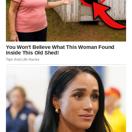
Informacije stižu sa svih strana, ljudi traže odgovore, a ti
se pitaš gde si ti u svemu tome.
U ljubavi, Blizanci mogu biti rastrzani između razuma i
srca. Jedna osoba iz prošlosti može se ponovo pojaviti ili
poslati znak. Pitanje je – da li si spreman da se vratiš ili je
vreme da definitivno zatvoriš to poglavlje?
Na poslu, pazi šta pričaš i kome. Danas reči imaju
posebnu težinu. Jedna pogrešno izgovorena rečenica
može izazvati nesporazum, ali prava reč u pravom
trenutku donosi priliku.
RAK
Za Raka je ovo emotivno jak dan. Mesec budi uspomene,
osećanja i pitanja koja si dugo nosio u sebi.