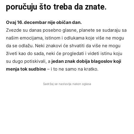
poručuju što treba da znate.
Ovaj 16. decembar nije običan dan.
Zvezde su danas posebno glasne, planete se sudaraju sa
našim emocijama, istinom i odlukama koje više ne mogu
da se odlažu. Neki znakovi će shvatiti da više ne mogu
živeti kao do sada, neki će progledati i videti istinu koju
su dugo potiskivali, a
jedan znak dobija blagoslov koji
menja tok sudbine
– i to ne samo na kratko.
Sadržaj se nastavlja nakon oglasa