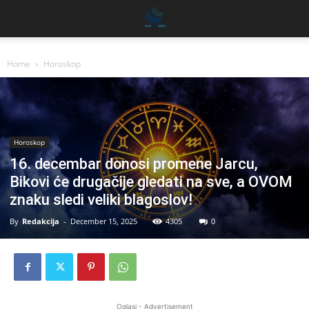
Home
Horoskop
Horoskop
16. decembar donosi promene Jarcu,
Bikovi će drugačije gledati na sve, a OVOM
znaku sledi veliki blagoslov!
By
Redakcija
-
December 15, 2025
4305
0
Oglasi - Advertisement