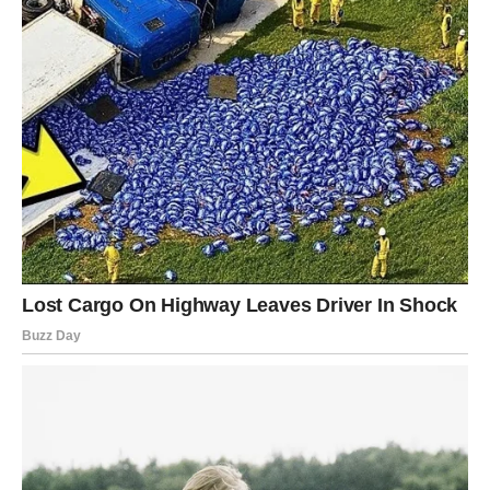
kao nagrada za tvoju strpljivost. Nešto što si čekao –
konačno dolazi.
Poruka dana za Škorpiju:
Veruj – nisi zaboravljen,
nagrada stiže.
STRELAC