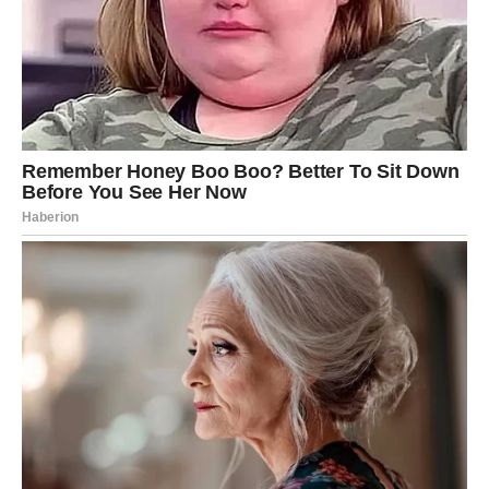
U ljubavi, Jarčevi mogu doneti važnu odluku. Ili ćeš pustiti
nekoga bliže sebi – ili ćeš se udaljiti od onoga ko te
iscrpljuje. Danas se menja tvoj pogled na emocije.
Na poslovnom planu, moguća je promena plana, zadatka
ili čak pravca. Iako te to u početku uznemiri, kasnije
shvataš da je to bio pravi potez.
VODOLIJA
Vodolija danas oseća snažnu potrebu za slobodom. Ne
želiš ograničenja, ali moraš biti realan.
U ljubavi, mogući su nesporazumi ako ne kažeš jasno šta
osećaš. Slobodne Vodolije mogu upoznati nekoga ko ih
inspiriše.