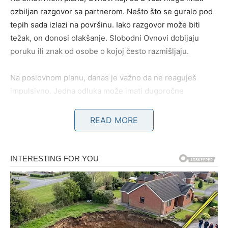
ozbiljan razgovor sa partnerom. Nešto što se guralo pod
tepih sada izlazi na površinu. Iako razgovor može biti
težak, on donosi olakšanje. Slobodni Ovnovi dobijaju
poruku ili znak od osobe o kojoj često razmišljaju.
Na poslovnom planu, danas je važno da ne reaguješ
impulsivno. Jedna odluka može imati dugoročne
posledice. Ako razmišljaš o promeni – još malo sačekaj,
ali slušaj intuiciju.
READ MORE
BIK
Za Bikove, 16. decembar donosi BUĐENJE.
Ono što si do sada gledao iz jednog ugla, danas vidiš
potpuno drugačije. Ovo je dan spoznaje, dan u kojem se
menja percepcija.