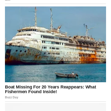
Jedna osoba razmišlja o vama mnogo više nego što
možete da zamislite. Moguće je romantično iznenađenje
ili poruka koja će vam potpuno promeniti dan.
Ribe koje su prošle kroz težak emotivni period konačno
ulaze u fazu izlečenja. Srce vam se polako vraća u život.
Nemojte se plašiti novih emocija. Najlepše stvari dolaze
onda kada prestanemo da očekujemo razočaranje.