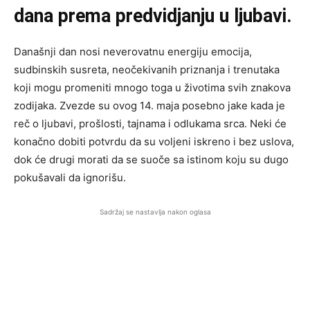
dana prema predvidjanju u ljubavi.
Današnji dan nosi neverovatnu energiju emocija,
sudbinskih susreta, neočekivanih priznanja i trenutaka
koji mogu promeniti mnogo toga u životima svih znakova
zodijaka. Zvezde su ovog 14. maja posebno jake kada je
reč o ljubavi, prošlosti, tajnama i odlukama srca. Neki će
konačno dobiti potvrdu da su voljeni iskreno i bez uslova,
dok će drugi morati da se suoče sa istinom koju su dugo
pokušavali da ignorišu.
Sadržaj se nastavlja nakon oglasa