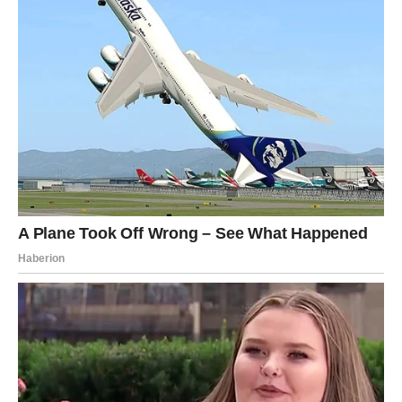
Jedna osoba će pokušati da vas vrati u prošlost, ali vi
morate odlučiti da li ta priča zaista zaslužuje još jednu
šansu.
Zvezde vam poručuju da ne pristajete na odnose u kojima
samo vi dajete sve od sebe.
Škorpija
Škorpije danas osećaju ogromnu strast i jake emocije.
Neko vas posmatra mnogo pažljivije nego što mislite.
Privlačite ljude svojom energijom i misterioznošću.
Za zauzete Škorpije sledi veoma emotivan trenutak sa
partnerom. Moguće je priznanje, planiranje zajedničke
budućnosti ili razgovor koji menja odnos na bolje.