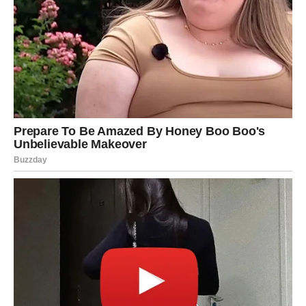
Slobodne Škorpije mogu ući u vrlo intenzivnu
komunikaciju sa osobom koja ih potpuno fascinira.
Ipak, budite oprezni sa ljubomorom i posesivnošću. Ne
dozvolite da strah pokvari nešto lepo.
Strelac
Strelčevi danas pokušavaju da pobegnu od emocija, ali im
to neće poći za rukom. Što više budete glumili da vam
nije stalo, srce će vas jače izdavati.
Jedna osoba želi ozbiljan razgovor sa vama. Moguće je
da ćete morati da priznate ono što dugo krijete.
Ako ste slobodni, danas je moguć susret koji će vam
potpuno promeniti pogled na ljubav. Privlačnost će biti