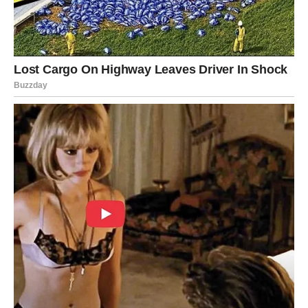
Na poslovnom planu imate podršku, ali ljubavne emocije
danas potpuno preuzimaju kontrolu nad vama. Neki
Blizanci će shvatiti da više ne mogu da glume
ravnodušnost.
Veče donosi vrlo važan razgovor.
Rak
Rakovi danas osećaju sve mnogo jače nego inače. Vi ste
znak koji intuitivno oseća promene, a danas će vam srce
jasno govoriti šta treba da uradite.
Ako ste dugo čekali da vam neko pokaže emocije – taj
trenutak dolazi. Jedna osoba konačno prestaje da krije
ono što oseća prema vama.