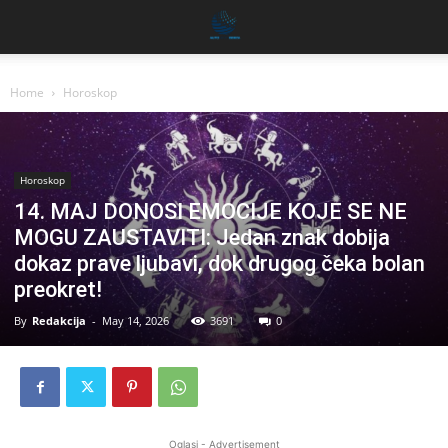
Home
Horoskop
Horoskop
14. MAJ DONOSI EMOCIJE KOJE SE NE
MOGU ZAUSTAVITI: Jedan znak dobija
dokaz prave ljubavi, dok drugog čeka bolan
preokret!
By
Redakcija
-
May 14, 2026
3691
0
Oglasi - Advertisement