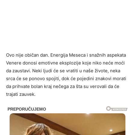
Ovo nije običan dan. Energija Meseca i snažnih aspekata
Venere donosi emotivne eksplozije koje niko neće moći
da zaustavi. Neki ljudi će se vratiti u naše živote, neka
srca će se ponovo spojiti, dok će pojedini znakovi morati
da prihvate bolan kraj nečega za šta su verovali da će
trajati zauvek.