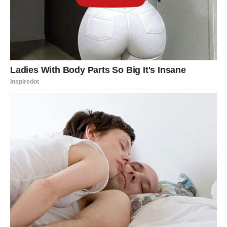
neverovatna i trenutna.
Veče donosi sudbinske trenutke.
Jarac
Jarčevi su znak koji danas može doživeti bolan preokret.