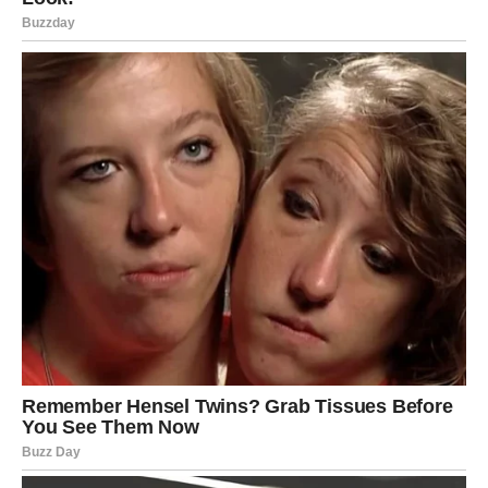
Lavovi u vezi mogli bi imati ozbiljan razgovor sa
partnerom. Sve ono što se dugo gurilo pod tepih sada
izlazi na površinu.
Nemojte se plašiti promena. Nekad srce mora da se slomi
da bi se ponovo sastavilo jače nego ikada.
Devica
Device danas konačno dobijaju mir koji su dugo čekale.
Posle mnogo analiziranja i preispitivanja, dolazi trenutak
kada ćete jasno videti ko je iskren prema vama.
Jedna osoba pokazuje ogromnu potrebu da bude deo
vašeg života. Moguće je priznanje ljubavi od nekoga ko je
dugo ćutao.