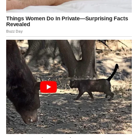
Istina koju ćete saznati neće vam biti laka, ali će vam
otvoriti oči.
Moguće je razočaranje u osobu kojoj ste verovali. Neko
nije bio potpuno iskren prema vama i danas bi sve moglo
izaći na videlo.
Iako će vas ovo zaboleti, shvatićete da ste predugo
ignorisali znakove upozorenja.
Nemojte donositi impulsivne odluke. Dajte sebi vremena
da sve sagledate hladne glave. Posle ovog emotivnog
udara dolazi period mnogo jače i stabilnije energije.
Vodolija
Vodolije danas osećaju potrebu za promenom. Više ne