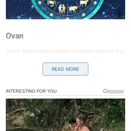
Ovan
Ovnovi danas osećaju ogromnu unutrašnju napetost. Kao
da vam srce govori jedno, a razum drugo. Već neko
vreme pokušavate da budete jaki i hladni, ali emocije koje
READ MORE
danas dolaze ruše sve zidove koje ste podigli oko sebe.
Ako ste u vezi, moguće je veliko priznanje partnera. Neko
će vam pokazati koliko mu značite kroz dela, a ne samo
kroz reči. Bićete dirnuti pažnjom koju niste očekivali.
Slobodni Ovnovi mogli bi dobiti poruku od osobe iz
prošlosti. Ta poruka će probuditi emocije za koje ste