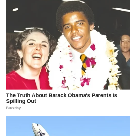
Ako ste zauzeti, partner će želeti više bliskosti i
razgovora. Važno je da ne bežite od emocija. Nekad
previše razmišljate, a premalo slušate srce.
Finansijska situacija takođe kreće na bolje, ali ljubav će
danas biti u centru svega.
Vaga
Vage danas prolaze kroz pravi emotivni vrtlog. Jedan deo
vas želi da se bori za ljubav, dok drugi oseća umor od
svega.
Moguće su suze, ali i veliko olakšanje. Nekad je potrebno
da se emocije izliju kako biste mogli da nastavite dalje.