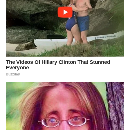
mislili da su nestale. Nemojte odmah reagovati
impulsivno. Nekad se ljudi vraćaju jer su shvatili šta su
izgubili, ali nekad samo žele da provere da li ih još
čekate.
Bik
Bikovi danas ulaze u jedan od najlepših emotivnih dana
ovog meseca. Ljubav vam dolazi onda kada ste počeli da
sumnjate da ona uopšte postoji. Zvezde vam donose
dokaz da postoje ljudi koji vas vole iskreno, tiho i snažno.
Mnogi Bikovi će danas doživeti trenutak koji će dugo
pamtiti – zagrljaj, poruku, pogled ili priznanje koje će im
promeniti raspoloženje i vratiti veru u ljubav.
Ako ste u vezi, partner će pokazati koliko mu značite. Ako