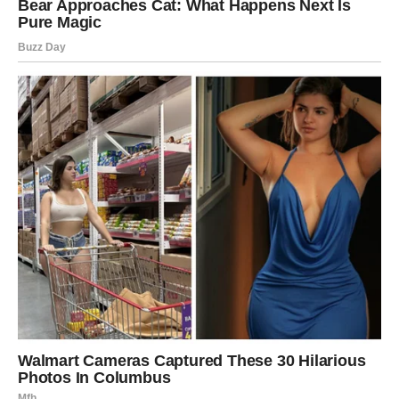
želite površne odnose niti ljude koji vas zbunjuju.
Jedna osoba pokušava da vam priđe iskreno i bez maski.
Ovo bi mogao biti početak veoma posebne priče.
Ako ste u vezi, partner će želeti više pažnje i bliskosti.
Nemojte bežati u ćutanje jer to može stvoriti dodatnu
distancu.
Danas je važno da pokažete emocije, čak i ako vam to nije
lako.
Ribe
Ribe danas imaju osećaj kao da im univerzum šalje
znakove na svakom koraku. Intuicija vam je neverovatno
jaka i nepogrešivo osećate šta se sprema.