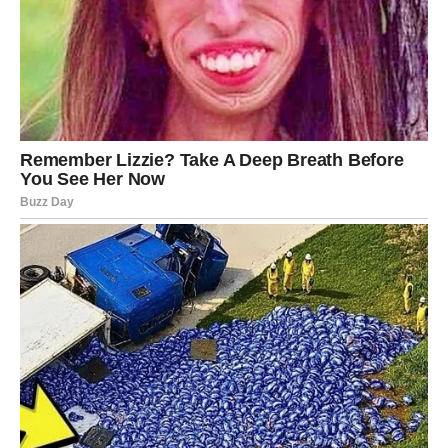
ste slobodni, jedna osoba već dugo krije emocije prema
vama i moguće je da će danas skupiti hrabrost da vam to
prizna.
Vi ste znak koji danas dobija dokaz prave ljubavi.
Blizanci
Blizanci su danas veoma emotivni, iako će pokušavati da
sakriju ono što osećaju. Biće vam teško da kontrolišete
misli jer vam se vraća jedna osoba koju nikada niste do
kraja preboleli.
Mogući su neočekivani pozivi i susreti. Neko želi da
popravi odnos sa vama, ali pitanje je da li ste spremni da
ponovo otvorite srce.