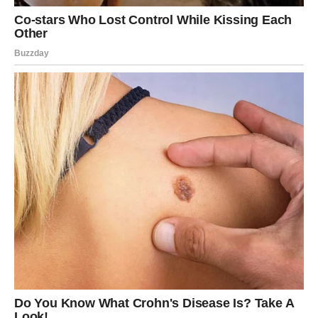
Rakovi koji su u komplikovanom odnosu mogli bi danas
doneti važnu odluku. Ili ćete nastaviti zajedno iskreno i
bez igara, ili ćete zauvek zatvoriti vrata prošlosti.
Važno je da ne pristajete na polovične emocije. Vi
zaslužujete ljubav koja je sigurna i jasna.
Lav
Lavovi danas privlače pažnju gde god da se pojave, ali iza
vašeg osmeha krije se velika emotivna borba. Jedna
osoba vas je povredila više nego što želite da priznate.
Moguće je suočavanje sa istinom koja neće biti laka.
Neko će vam pokazati pravo lice i to će vas zaboleti. Ipak,
upravo ta istina otvara vam put ka nečemu mnogo boljem.