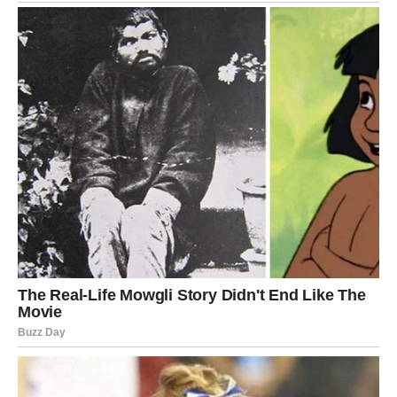
odluke. Nema više sive zone. Finansije se stabilizuju kroz
hrabar potez koji ste dugo odlagali.
STRELAC
Novi horizonti se pojavljuju
Za Strelčeve, 10. januar donosi osećaj slobode. Vrata koja
su bila zatvorena u vezi sa putovanjima, učenjem ili ličnim
rastom sada se otvaraju. Dobijate priliku da proširite
vidike.
U ljubavi se javlja želja za avanturom, ali i za iskrenošću.
Ako ste u vezi, razgovor o budućnosti postaje neizbežan
– i oslobađajući.