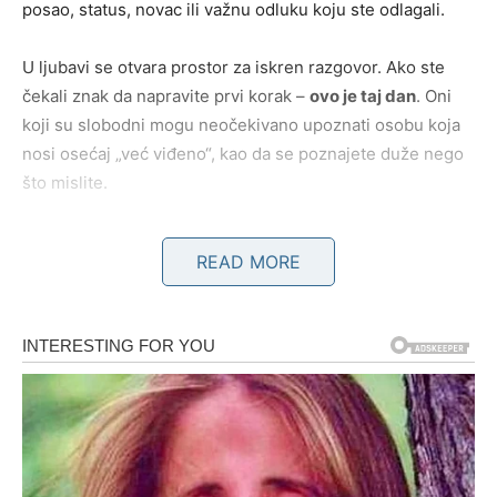
posao, status, novac ili važnu odluku koju ste odlagali.
U ljubavi se otvara prostor za iskren razgovor. Ako ste
čekali znak da napravite prvi korak –
ovo je taj dan
. Oni
koji su slobodni mogu neočekivano upoznati osobu koja
nosi osećaj „već viđeno“, kao da se poznajete duže nego
što mislite.
BIK
READ MORE
Strpljenje se pretvara u nagradu
Bikovi su navikli da čekaju, ali 10. januar donosi
konkretnu potvrdu
da se strpljenje isplatilo. Vrata koja su
bila zatvorena godinama – finansijska stabilnost,
rešavanje porodičnih pitanja ili emotivna sigurnost – sada
se polako otvaraju.