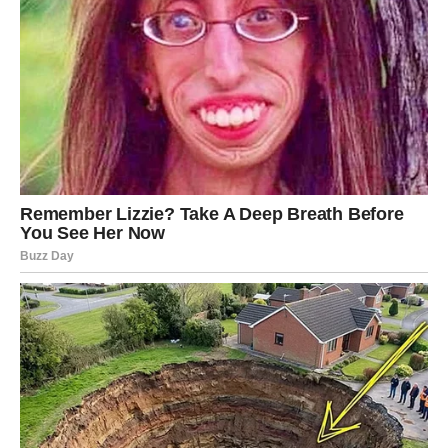
Ovo je dan kada shvatate da više ne morate da se
dokazujete. Ljubav dobija stabilniji oblik, a oni koji su u
vezi mogu doneti važnu zajedničku odluku. Ako ste sami,
neko iz prošlosti može se javiti sa drugačijom energijom
nego ranije.
BLIZANCI
Istina izlazi na svetlo – i oslobađa vas
Za Blizance, 10. januar je dan istine. Ono što se krilo,
potiskivalo ili odlagalo sada izlazi na površinu. Iako u
prvom trenutku može delovati intenzivno, ova istina vas
oslobađa
.
Na poslovnom planu otvara se nova mogućnost kroz