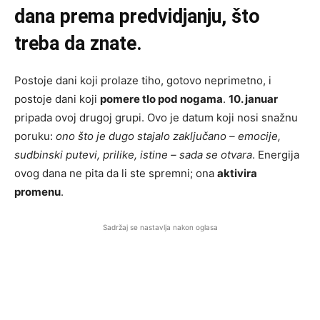
dana prema predvidjanju, što
treba da znate.
Postoje dani koji prolaze tiho, gotovo neprimetno, i
postoje dani koji
pomere tlo pod nogama
.
10. januar
pripada ovoj drugoj grupi. Ovo je datum koji nosi snažnu
poruku:
ono što je dugo stajalo zaključano – emocije,
sudbinski putevi, prilike, istine – sada se otvara
. Energija
ovog dana ne pita da li ste spremni; ona
aktivira
promenu
.
Sadržaj se nastavlja nakon oglasa