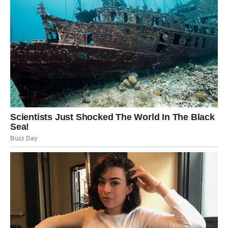
U emotivnom smislu, osećate da konačno možete da se
opustite. Partner vidi vaš trud, a slobodni Jarčevi mogu
započeti vezu koja ima ozbiljan potencijal.
VODOLIJA
Neočekivano čudo menja planove
Vodolije doživljavaju iznenađenje. Vrata koja ste smatrali
zauvek zatvorenim sada se otvaraju – često na način koji
niste mogli da zamislite. Ovaj dan donosi preokret kroz
ideju, osobu ili događaj.
U ljubavi se pojavljuje neko ko vas inspiriše da budete
svoji. Poslovno – nova vizija dobija realne obrise.