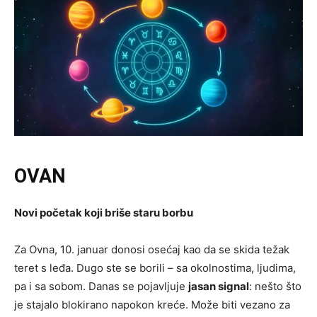
OVAN
Novi početak koji briše staru borbu
Za Ovna, 10. januar donosi osećaj kao da se skida težak
teret s leđa. Dugo ste se borili – sa okolnostima, ljudima,
pa i sa sobom. Danas se pojavljuje
jasan signal
: nešto što
je stajalo blokirano napokon kreće. Može biti vezano za