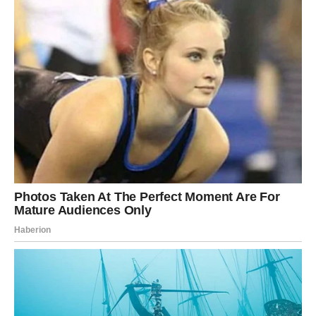
JARAC
Vaš trud konačno dobija smisao
Jarčevi su među najvećim dobitnicima ovog dana. 10.
januar donosi
konkretnu nagradu
za sve ono što ste
strpljivo gradili. Vrata karijere, autoriteta i stabilnosti se
otvaraju.