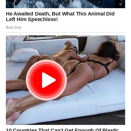
Red se uspostavlja tamo gde je bio haos
Device su dugo pokušavale da sve drže pod kontrolom.
10. januar donosi trenutak kada shvatate da ne morate
sve sami. Pojavljuje se pomoć – kroz osobu, priliku ili
rešenje koje dolazi gotovo magično.
Na emotivnom planu – prestajete da analizirate i
počinjete da osećate. Ovo je dan kada se može roditi
nova sigurnost, ali samo ako dozvolite sebi da budete
ranjivi.
VAGA
Balans se vraća kroz sudbinski susret