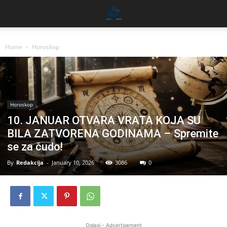
Home
Horoskop
Horoskop
10. JANUAR OTVARA VRATA KOJA SU
BILA ZATVORENA GODINAMA – Spremite
se za čudo!
By
Redakcija
-
January 10, 2026
3086
0
Oglasi - Advertisement