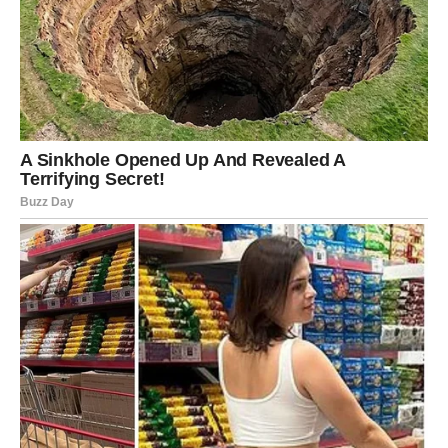
razgovor, poruku ili poziv. U ljubavi – prestajete da
nagađate. Ili se veza produbljuje, ili se jasno vidi da je
vreme za novi put. U oba slučaja – vi dobijate.
RAK
Emotivna vrata se širom otvaraju
Rakovi su među onima koji će najjače osetiti energiju
ovog dana. Emocije koje ste dugo čuvali sada traže izlaz.
10. januar vam donosi priliku da
zacelite staru ranu
i
započnete novo poglavlje u ljubavi.
Porodični odnosi se popravljaju, a mnogi Rakovi dobijaju
potvrdu da su voljeni više nego što su mislili. Ako ste
čekali izvinjenje, razumevanje ili znak pažnje – moguće je
da stigne upravo danas.