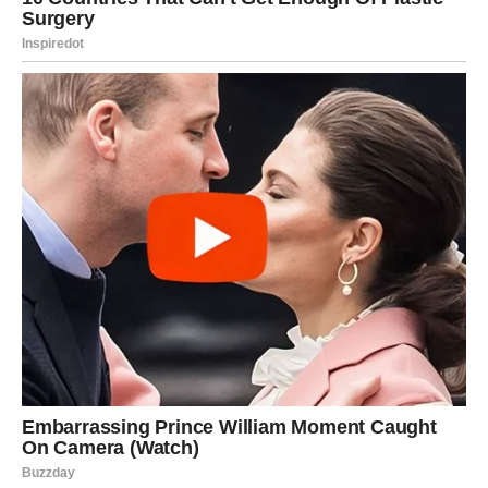
Za Vage, ovaj dan donosi
susret ili razgovor
koji menja
tok odnosa. Vrata koja su bila zatvorena u vezi sa
ljubavlju, partnerstvom ili pomirenjem sada se otvaraju.
Na poslu se rešava dilema koja vas je mučila. Shvatate da
ne morate da birate između sebe i drugih – sada možete
imati oboje. Osećaj olakšanja prati vas tokom celog dana.
ŠKORPIJA
Transformacija koja briše staru verziju vas
Škorpije ulaze u snažnu fazu promene. 10. januar otvara
vrata lične transformacije. Nešto staro odlazi – uverenje,
strah, odnos – i pravi prostor za novo.
U ljubavi dolazi do produbljivanja odnosa ili do konačne