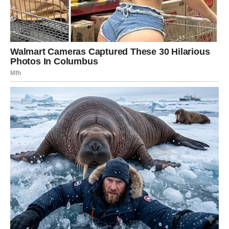
LAV
Sudbina vam vraća snagu
Za Lava, 10. januar je povratak samopouzdanja. Vrata koja
su bila zatvorena u vezi sa priznanjem, uspehom ili
statusom sada se otvaraju. Osećate da ponovo stojite
čvrsto – i da vas drugi vide.
U ljubavi se pojavljuje strast, ali i potreba za iskrenošću.
Ako ste u vezi, vreme je da se jasno postave granice.
Slobodni Lavovi mogu privući osobu koja ih vidi onakvima
kakvi zaista jesu.
DEVICA