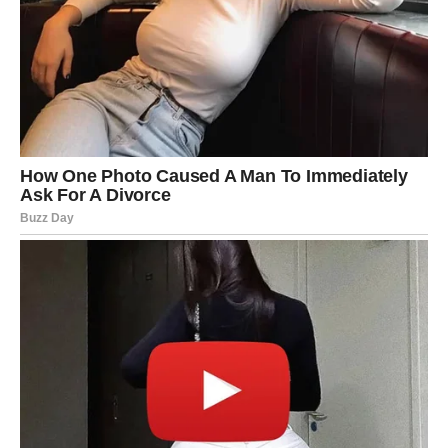
RIBE
Snove pretvarate u stvarnost
Za Ribe, 10. januar ima gotovo magičnu energiju. Intuicija
je pojačana, a vrata snova se otvaraju. Ono što ste dugo
zamišljali sada dobija priliku da se ostvari.
U ljubavi dolazi do emotivnog ispunjenja, a mnoge Ribe
osećaju duboku povezanost sa sobom. Ovo je dan kada
verujete – i kada vam se vera vraća.